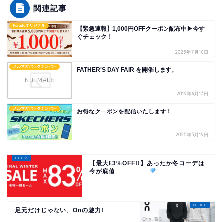
関連記事
Paradeオリジナル
【緊急速報】1,000円OFFクーポン配布中▶今す
ぐチェック！
2025年7月18日
メルマガバックナンバー
FATHER'S DAY FAIR を開催します。
2019年6月13日
メルマガバックナンバー
お得なクーポンを配信いたします！
2025年3月19日
【最大83%OFF!!】あったか冬コーデは
今が底値
足元だけじゃない、Onの魅力!