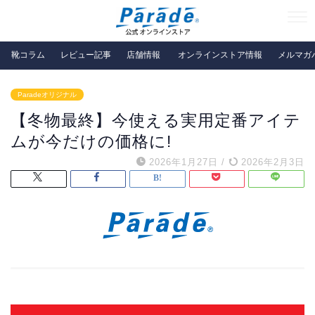
靴コラム
レビュー記事
店舗情報
オンラインストア情報
メルマガ
Paradeオリジナル
【冬物最終】今使える実用定番アイテ
ムが今だけの価格に!
2026年1月27日
/
2026年2月3日