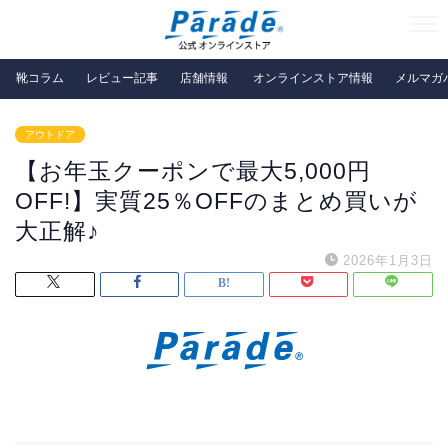
靴コラム
レビュー記事
店舗情報
オンラインストア情報
メルマガ
アウトドア
【お年玉クーポンで最大5,000円
OFF!】実質25％OFFのまとめ買いが
大正解♪
2026年1月3日