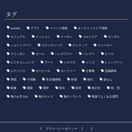
タグ
parade
アプリ
イベント情報
オンラインストア情報
カジュアル
クッション
クーポン
コロンビア
サンダル
ショートブーツ
スケッチャーズ
ストラップ
スニーカー
スリッポン
セール
ハンズフリー
パンプス
ヒール
ビジネスシューズ
ブーツ
メルマガ
メンズ
レインブーツ
レディース
ローヒール
ローファー
仕事靴
冠婚葬祭
厚底
子供靴
実店舗情報
快適
旅行
楽ちん
軽量
通勤
通学
防水
防滑
雨の日
雨・雪
靴のお手入れ
靴のサイズ
靴のノウハウ
靴屋でよくある質問
プライバシーポリシー