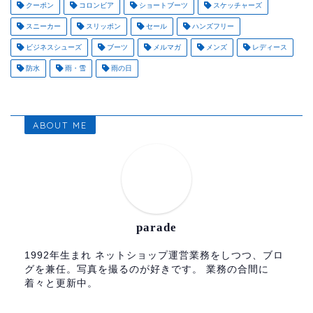
クーポン
コロンビア
ショートブーツ
スケッチャーズ
スニーカー
スリッポン
セール
ハンズフリー
ビジネスシューズ
ブーツ
メルマガ
メンズ
レディース
防水
雨・雪
雨の日
ABOUT ME
parade
1992年生まれ ネットショップ運営業務をしつつ、ブロ
グを兼任。写真を撮るのが好きです。 業務の合間に
着々と更新中。