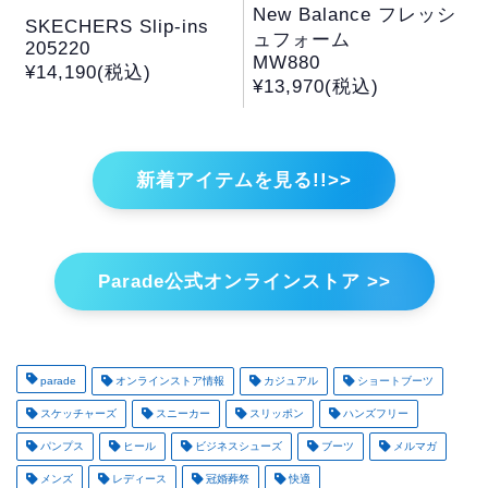
New Balance フレッシ
SKECHERS Slip-ins
ュフォーム
205220
MW880
¥14,190(税込)
¥13,970(税込)
新着アイテムを見る!!>>
Parade公式オンラインストア >>
parade
オンラインストア情報
カジュアル
ショートブーツ
スケッチャーズ
スニーカー
スリッポン
ハンズフリー
パンプス
ヒール
ビジネスシューズ
ブーツ
メルマガ
メンズ
レディース
冠婚葬祭
快適