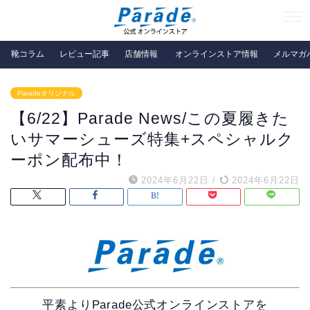
靴コラム
レビュー記事
店舗情報
オンラインストア情報
メルマガ
Paradeオリジナル
【6/22】Parade News/この夏履きた
いサマーシューズ特集+スペシャルク
ーポン配布中！
2024年6月22日
/
2024年6月22日
平素よりParade公式オンラインストアを