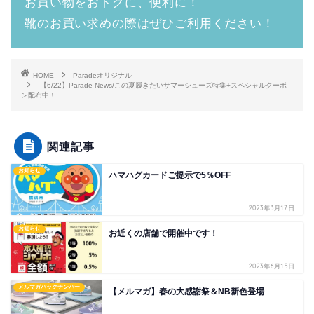
お買い物をおトクに、便利に！
靴のお買い求めの際はぜひご利用ください！
HOME
Paradeオリジナル
【6/22】Parade News/この夏履きたいサマーシューズ特集+スペシャルクーポ
ン配布中！
関連記事
お知らせ
ハマハグカードご提示で5％OFF
2023年3月17日
お知らせ
お近くの店舗で開催中です！
2023年6月15日
メルマガバックナンバー
【メルマガ】春の大感謝祭＆NB新色登場