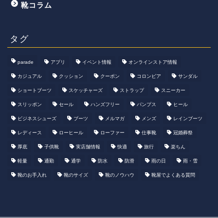
靴コラム
タグ
parade
アプリ
イベント情報
オンラインストア情報
カジュアル
クッション
クーポン
コロンビア
サンダル
ショートブーツ
スケッチャーズ
ストラップ
スニーカー
スリッポン
セール
ハンズフリー
パンプス
ヒール
ビジネスシューズ
ブーツ
メルマガ
メンズ
レインブーツ
レディース
ローヒール
ローファー
仕事靴
冠婚葬祭
厚底
子供靴
実店舗情報
快適
旅行
楽ちん
軽量
通勤
通学
防水
防滑
雨の日
雨・雪
靴のお手入れ
靴のサイズ
靴のノウハウ
靴屋でよくある質問