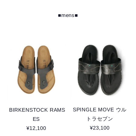
■mens■
SPINGLE MOVE ウル
BIRKENSTOCK RAMS
トラセブン
ES
¥23,100
¥12,100