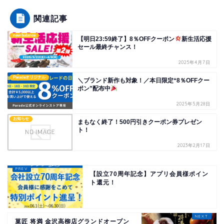
関連記事
new balance
【明日23:59終了】8％OFFクーポン
新生活応援
セール最終チャンス！
2025年4月7日
Paradeオリジナル
＼ブランド新作も対象！／本日限定“8％OFFクー
ポン”配布中
2025年5月28日
お知らせ
まもなく終了！500円引きクーポン券プレゼン
ト！
2023年2月17日
【設立70周年記念】アプリ会員様ポイン
ト還元！
菓匠 将満 金沢高柳店グランドオープン