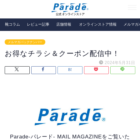
靴コラム
レビュー記事
店舗情報
オンラインストア情報
メルマガ
メルマガバックナンバー
お得なチラシ＆クーポン配信中！
2024年5月31日
Parade-パレード- MAIL MAGAZINEをご覧いた