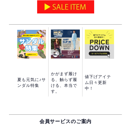
かがまず履け
値下げアイテ
夏も元気に♪サ
る、触らず履
ム日々更新
ンダル特集
ける、本当で
中！
す。
会員サービスのご案内