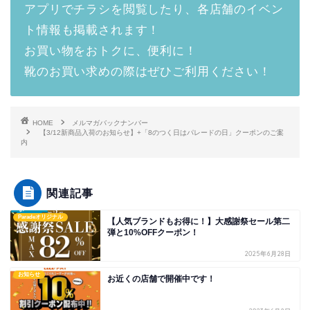
アプリでチラシを閲覧したり、各店舗のイベン
ト情報も掲載されます！
お買い物をおトクに、便利に！
靴のお買い求めの際はぜひご利用ください！
HOME
メルマガバックナンバー
【3/12新商品入荷のお知らせ】+「8のつく日はパレードの日」クーポンのご案
内
関連記事
Paradeオリジナル
【人気ブランドもお得に！】大感謝祭セール第二
弾と10%OFFクーポン！
2025年6月28日
お知らせ
お近くの店舗で開催中です！