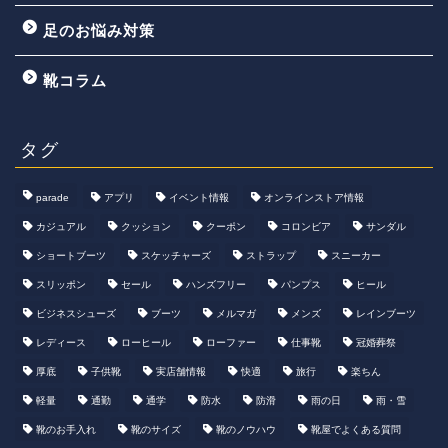
足のお悩み対策
靴コラム
タグ
parade
アプリ
イベント情報
オンラインストア情報
カジュアル
クッション
クーポン
コロンビア
サンダル
ショートブーツ
スケッチャーズ
ストラップ
スニーカー
スリッポン
セール
ハンズフリー
パンプス
ヒール
ビジネスシューズ
ブーツ
メルマガ
メンズ
レインブーツ
レディース
ローヒール
ローファー
仕事靴
冠婚葬祭
厚底
子供靴
実店舗情報
快適
旅行
楽ちん
軽量
通勤
通学
防水
防滑
雨の日
雨・雪
靴のお手入れ
靴のサイズ
靴のノウハウ
靴屋でよくある質問