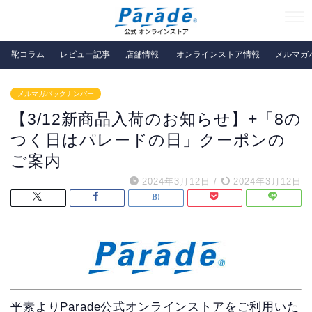
靴コラム
レビュー記事
店舗情報
オンラインストア情報
メルマガ
メルマガバックナンバー
【3/12新商品入荷のお知らせ】+「8の
つく日はパレードの日」クーポンの
ご案内
2024年3月12日
/
2024年3月12日
平素よりParade公式オンラインストアをご利用いた