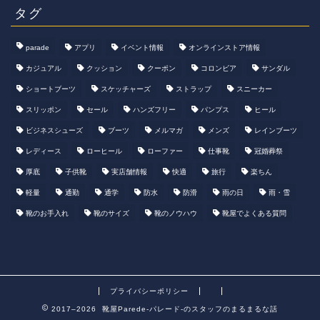
タグ
parade
アプリ
イベント情報
オンラインストア情報
カジュアル
クッション
クーポン
コロンビア
サンダル
ショートブーツ
スケッチャーズ
ストラップ
スニーカー
スリッポン
セール
ハンズフリー
パンプス
ヒール
ビジネスシューズ
ブーツ
メルマガ
メンズ
レインブーツ
レディース
ローヒール
ローファー
仕事靴
冠婚葬祭
厚底
子供靴
実店舗情報
快適
旅行
楽ちん
軽量
通勤
通学
防水
防滑
雨の日
雨・雪
靴のお手入れ
靴のサイズ
靴のノウハウ
靴屋でよくある質問
プライバシーポリシー
2017–2026 靴屋Parede-パレード-のスタッフのまるまるな話