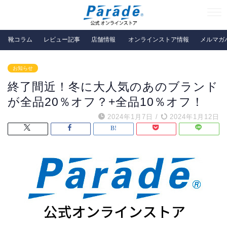
靴コラム
レビュー記事
店舗情報
オンラインストア情報
メルマガ
お知らせ
終了間近！冬に大人気のあのブランド
が全品20％オフ？+全品10％オフ！
2024年1月7日
/
2024年1月12日