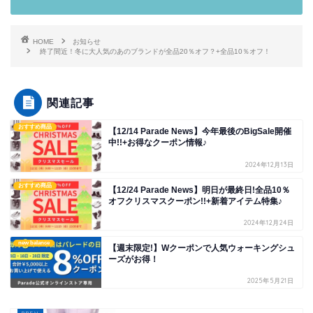
HOME
お知らせ
終了間近！冬に大人気のあのブランドが全品20％オフ？+全品10％オフ！
関連記事
おすすめ商品
【12/14 Parade News】今年最後のBigSale開催
中!!+お得なクーポン情報♪
2024年12月13日
おすすめ商品
【12/24 Parade News】明日が最終日!全品10％
オフクリスマスクーポン!!+新着アイテム特集♪
2024年12月24日
new balance
【週末限定!】Wクーポンで人気ウォーキングシュ
ーズがお得！
2025年5月21日