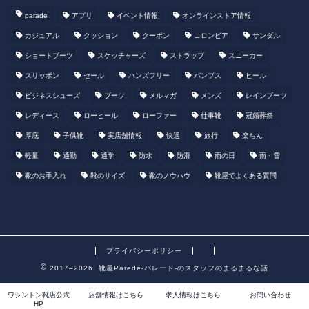
parade
アプリ
イベント情報
オンラインストア情報
カジュアル
クッション
クーポン
コロンビア
サンダル
ショートブーツ
スケッチャーズ
ストラップ
スニーカー
スリッポン
セール
ハンズフリー
パンプス
ヒール
ビジネスシューズ
ブーツ
メルマガ
メンズ
レインブーツ
レディース
ローヒール
ローファー
仕事靴
冠婚葬祭
厚底
子供靴
実店舗情報
快適
旅行
楽ちん
軽量
通勤
通学
防水
防滑
雨の日
雨・雪
靴のお手入れ
靴のサイズ
靴のノウハウ
靴屋でよくある質問
プライバシーポリシー
2017–2026 靴屋Parede-パレード-のスタッフのまるまるな話
ワシントン靴店公式
店舗情報はこちら
求人情報はこちら
お問い合わせ
HP