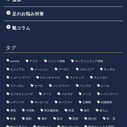
足のお悩み対策
靴コラム
タグ
parade
アプリ
イベント情報
オンラインストア情報
カジュアル
クッション
クーポン
コロンビア
サンダル
ショートブーツ
スケッチャーズ
ストラップ
スニーカー
スリッポン
セール
ハンズフリー
パンプス
ヒール
ビジネスシューズ
ブーツ
メルマガ
メンズ
レインブーツ
レディース
ローヒール
ローファー
仕事靴
冠婚葬祭
厚底
子供靴
実店舗情報
快適
旅行
楽ちん
軽量
通勤
通学
防水
防滑
雨の日
雨・雪
靴のお手入れ
靴のサイズ
靴のノウハウ
靴屋でよくある質問