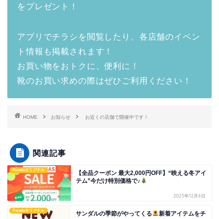
をプレゼント！
アプリでチラシを閲覧したり、各店舗のイベン
ト情報も掲載されます！
お買い物をおトクに、便利に！
靴のお買い求めの際はぜひご利用ください！
HOME
お知らせ
お近くの店舗で開催中です！
関連記事
Paradeオリジナル
【全品クーポン 最大2,000円OFF】“映える冬アイ
テム”今だけ特別価格で♪
2025年12月6日
Paradeオリジナル
サンダルの季節がやってくる
新着アイテムをチ