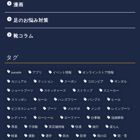
漫画
足のお悩み対策
靴コラム
タグ
parade
アプリ
イベント情報
オンラインストア情報
カジュアル
クッション
クーポン
コロンビア
サンダル
ショートブーツ
スケッチャーズ
ストラップ
スニーカー
スリッポン
セール
ハンズフリー
パンプス
ヒール
ビジネスシューズ
ブーツ
メルマガ
メンズ
レインブーツ
レディース
ローヒール
ローファー
仕事靴
冠婚葬祭
厚底
子供靴
実店舗情報
快適
旅行
楽ちん
軽量
通勤
通学
防水
防滑
雨の日
雨・雪