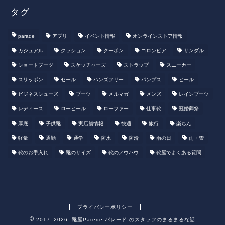
タグ
parade
アプリ
イベント情報
オンラインストア情報
カジュアル
クッション
クーポン
コロンビア
サンダル
ショートブーツ
スケッチャーズ
ストラップ
スニーカー
スリッポン
セール
ハンズフリー
パンプス
ヒール
ビジネスシューズ
ブーツ
メルマガ
メンズ
レインブーツ
レディース
ローヒール
ローファー
仕事靴
冠婚葬祭
厚底
子供靴
実店舗情報
快適
旅行
楽ちん
軽量
通勤
通学
防水
防滑
雨の日
雨・雪
靴のお手入れ
靴のサイズ
靴のノウハウ
靴屋でよくある質問
プライバシーポリシー
2017–2026 靴屋Parede-パレード-のスタッフのまるまるな話