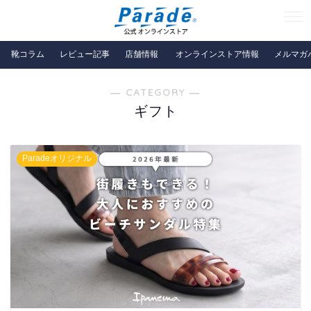
靴コラム
レビュー記事
店舗情報
オンラインストア情報
メルマガ
― CATEGORY ―
ギフト
Paradeオリジナル