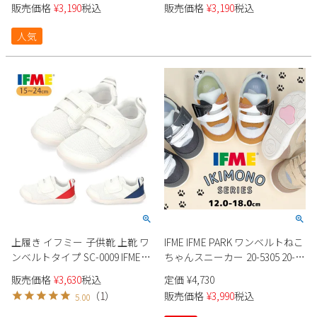
IFME スクールシューズ 内履き
スクールシューズ 内履き 3E ゆ
販売価格
¥
3,190
税込
販売価格
¥
3,190
税込
Parade
雑貨
3E ゆったり 幼稚園 小学校 入園
ったり 幼稚園 小学校 入園準備
Parade
ウェア
ご利用ガイド
準備 入学準備うわばき うわぐ
入学準備 うわばき うわぐつ う
ビジネスバッグ
人気
SKECHERS
つ うちばき ズック
ちばき ズック セール 大人 リハ
SKECHERS
ビリ 院内
Parade
new balance
会員サービス
トートバッグ
moz
SKECHERS
asics
ショルダーバッグ
new balance
お問い合わせ
GAP
瞬足
puma
財布
メルマガ購買
EDWIN
new balance
営業日カレンダー
上履き イフミー 子供靴 上靴 ワ
IFME IFME PARK ワンベルトねこ
休業日
お問い合わせ窓口休業日
ンベルトタイプ SC-0009 IFME
ちゃんスニーカー 20-5305 20-
スクールシューズ 内履き ベル
6321 ベビー キッズ
2026 年8月
販売価格
¥
3,630
税込
定価
¥
4,730
クロ 面ファスナー 体育館シュ
日
月
火
水
木
金
土
（
1
）
販売価格
¥
3,990
税込
5.00
ーズ 幼稚園 小学校 入園準備 入
1
学準備（15.0 - 24.0cm）