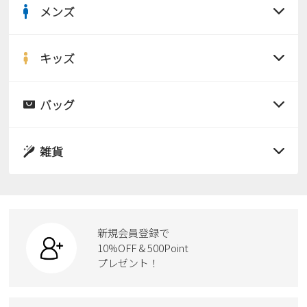
メンズ
すべての商品
サンダル
キッズ
すべての商品
レインシューズ
サンダル
バッグ
すべての商品
パンプス
レインシューズ
サンダル
雑貨
スニーカー
すべての商品
スニーカー
レインシューズ
ローファー
リュック
ビジネス・ドレスシューズ
すべての商品
スニーカー
カジュアルシューズ
ボディバッグ
新規会員登録で
ローファー
ケア用品
10%OFF & 500Point
スクール
ワークシューズ
プレゼント！
ハンドバッグ
カジュアルシューズ
雑貨
フォーマル
ブーツ
ビジネスバッグ