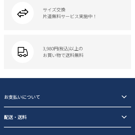
ワークシューズ
ブーツ
サイズ交換
ウェア
トートバッグ
ブーツ
片道無料サービス実施中！
Parade
ショルダーバッグ
Parade
ウェア
SKECHERS
財布
SKECHERS
3,980円(税込)以上の
Parade
new balance
お買い物で送料無料
moz
SKECHERS
asics
new balance
GAP
瞬足
puma
EDWIN
お支払いについて
new balance
クレジットカード決済、AmazonPay決済、
配送・送料
PayPay（オンライン決済）、代金引換のご利用が可能です。
詳しくは
ご利用ガイド
をご確認ください。
【宅配便】
【ネコポス】