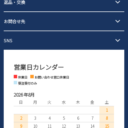
返品・交換
北海道・本州・四国・九州…550円
全国一律…220円（税込）
沖縄…1,980円
発送日・送料詳細については
ご利用ガイド
を
履いてみないとわからない靴だからこそ、サイズ交換にかかる送料
3,980円（税込）以上お買い上げで送料無料
ご利用ください。
お問合せ先
の片道無料サービスを実施中！
3,980円（税込）以上お買い上げで送料1,425円
【サイズ交換期間延長のお知らせ】
メール :
info@parade-shoes.jp
ただいまギフト用としてのご利用が増えていることを受け、プレゼ
発送日・送料詳細については
ご利用ガイド
を
SNS
営業時間：11時～17時
ントとしても安心してご利用いただけるよう、サイズ交換の受付期
ご利用ください。
メールの返信につきましては、
間を「お届けから30日間」へと延長いたしました。
3営業日以内にさせていただいております。
商品到着後30日以内にメールにてお申し出ください。折り返し詳細
※お問い合わせは現在メール
で受け付けております。
なご案内をお送りいたします。詳しくは
ご利用ガイド
をご利用くだ
営業日カレンダー
※土日祝はお問い合わせ窓口休業日となります。
さい。
Instagram
Facebook
休業日
お問い合わせ窓口休業日
受注受付のみ
2026 年8月
日
月
火
水
木
金
土
1
2
3
4
5
6
7
8
9
10
11
12
13
14
15