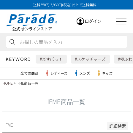
送料550円 3,980円(税込)以上で送料無料！
29cm
ログイン
29.5cm
30cm
31cm
会員登録
お気に入り
カート
32cm
#楽すぽっ！
#スケッチャーズ
#極ふ
KEYWORD
特徴
全ての商品
レディース
メンズ
キッズ
防水・撥水
HOME
IFME商品一覧
幅広3E
レディース
幅広4E～
IFME商品一覧
検索
メンズ
すべての商品
IFME
詳細検索