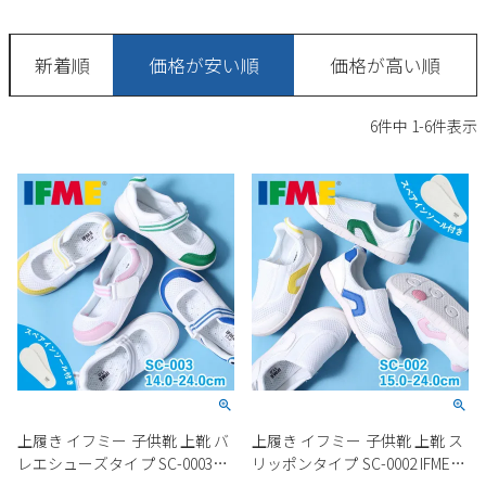
サンダル
キッズ
すべての商品
レインシューズ
新着順
価格が安い順
価格が高い順
サンダル
NEW
すべての商品
パンプス
6
件中
1
-
6
件表示
レインシューズ
サンダル
SALE
スニーカー
すべての商品
スニーカー
レインシューズ
ローファー
レディース新入荷
バッグ
ビジネス・ドレスシューズ
すべての商品
スニーカー
カジュアルシューズ
メンズ新入荷
ローファー
レディースSALE
雑貨
スクール
すべての商品
ワークシューズ
キッズ新入荷
カジュアルシューズ
メンズSALE
フォーマル
リュック
詳細検索
ブーツ
すべての商品
ワークシューズ
キッズSALE
ブーツ
ボディバッグ
上履き イフミー 子供靴 上靴 バ
上履き イフミー 子供靴 上靴 ス
ウェア
ケア用品
ブーツ
レエシューズタイプ SC-0003
リッポンタイプ SC-0002 IFME
店舗一覧
ハンドバッグ