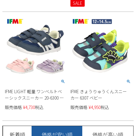
SALE
2
3
4
5
6
7
8
9
10
11
12
13
14
15
16
17
18
19
20
21
22
23
24
25
26
27
28
29
30
31
2026 年9月
日
月
火
水
木
金
土
1
2
3
4
5
6
7
8
9
10
11
12
13
14
15
16
17
18
19
IFME LIGHT 軽量 ワンベルトベ
IFME きょうりゅうくんスニー
20
21
22
23
24
25
26
ーシックスニーカー 20-6300 ベ
カー 6307 ベビー
ビー
27
28
29
30
販売価格
¥
4,730
税込
販売価格
¥
4,950
税込
新着順
価格が安い順
価格が高い順