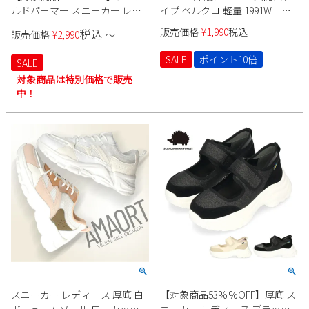
ルドパーマー スニーカー レデ
イプ ベルクロ 軽量 1991W レ
ィース 厚底スニーカー カジュ
ディース
販売価格
¥
1,990
税込
税込
販売価格
¥
2,990
〜
アル シューズ ボア ボリューム
ソール ローカット AN0964 アー
SALE
ポイント10倍
SALE
ニー Arnie Arnold Palmer
対象商品は特別価格で販売
中！
スニーカー レディース 厚底 白
【対象商品53%%OFF】厚底 ス
ボリュームソール ローカット
ニーカー レディース ブラック