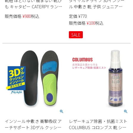
靴紐 ほどけない 緩まない 靴ひ
ダイヤルドライブ 3Dインソー
も キャタピー CATERPY ランニ
ル 中敷き 靴 子供 ジュニア
ング トレーニング スポーツ用
47000 ブラック ダイヤルDRIVE
販売価格
¥
980
税込
定価
¥
770
アスリート 105cm 120cm 反射
ネコポス
販売価格
¥
100
税込
材 シューレース MAGIC LACE 1
ペア入り（両足分入り） 日本
SALE
製 ネコポス
インソール 中敷き 衝撃吸収 ア
レザーキュア除菌・抗菌ミスト
ーチサポート 3Dゲル クッショ
COLUMBUS コロンブス 靴 シュ