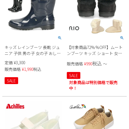
キッズ レインブーツ 長靴 ジュ
【対象商品72%%OFF】ムート
ニア 子供 男の子 女の子 おしゃ
ンブーツ キッズ ショート 女の
れ 雨の日 通学 防水 ミドル丈
子 ねこ ふわふわ あったか かわ
定価
¥
3,300
税込
販売価格
¥
990
〜
HEALTHKNIT HKT-10
いい 防寒 防滑 ブラック 黒 ベー
販売価格
¥
1,990
税込
ジュ ファー ネコ RIO 44410 子
SALE
供 靴 子供靴
SALE
対象商品は特別価格で販売
中！