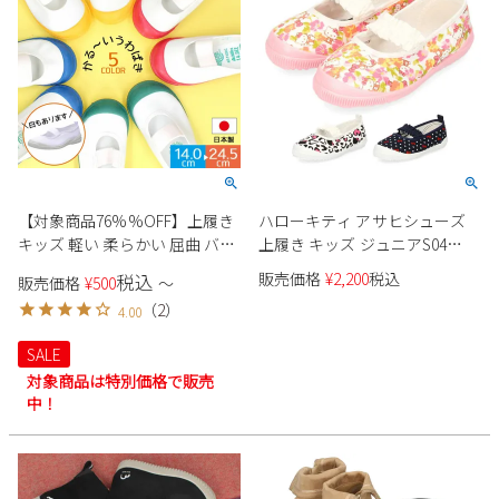
【対象商品76%%OFF】上履き
ハローキティ アサヒシューズ
キッズ 軽い 柔らかい 屈曲 バレ
上履き キッズ ジュニアS04
エタイプ 履きやすい 脱ぎやす
KD37051 KD37052 KD37053 白 ホ
販売価格
¥
2,200
税込
税込
販売価格
¥
500
〜
い 一人で履ける 子供靴 日本製
ワイト ピンク ネイビー バレー
（
2
）
4.00
防臭 抗菌 屈曲ソール 保育園 幼
シューズ 子供 靴 2E ゴムバンド
稚園 小学校 大きいサイズ 男の
スリッポン ズック 日本製
SALE
子 女の子 ベビー 白ズック つま
対象商品は特別価格で販売
先ゆったり
中！