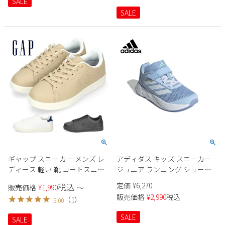
SALE
SALE
ギャップ スニーカー メンズ レ
アディダス キッズ スニーカー
ディース 軽い 靴 コートスニー
ジュニア ランニング シューズ
カー ホワイト ブラック GAP
女の子 子供 adidas ID9145
定価
¥
6,270
税込
販売価格
¥
1,990
〜
GPU12316 ベージュ 黒 ローカッ
DURAMOSL ELK 面ファスナー
販売価格
¥
2,990
税込
（
1
）
5.00
ト軽量 クッション性
ベルクロ 伸縮 ゴム紐 ブルー 水
色
SALE
SALE