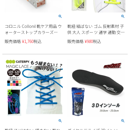
コロニル Collonil 靴ケア用品 ウ
靴紐 結ばない ゴム 反射素材 子
ォーターストップカラーズ
供 大人 スポーツ 通学 通勤 交通
796260 スムースレザー 防水 ツ
安全 エアーキャタピー AIR
販売価格
¥
1,760
税込
販売価格
¥
980
税込
ヤ出し 靴 バッグ 小物
CATERPY 新モデル CAR55R
CAR70R 55cm 70cm シューレー
ス スポーツ ランニング トレー
ニング 1ペア入り（両足分入
り） 日本製 ネコポス