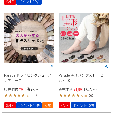
SALE
ポイント10倍
新規会員登録
会社概要
プライバシーポリシー
特定商取引法に基づく表示
お問い合わせ
Parade ドライビングシューズ
Parade 美形パンプス ローヒー
レディース
ル 3500
税込
税込
販売価格
¥
990
〜
販売価格
¥
1,990
〜
（
8
）
（
6
）
4.75
5.00
SALE
ポイント10倍
人気
SALE
ポイント10倍