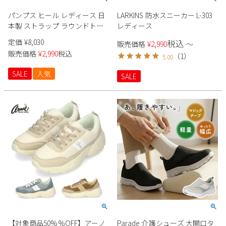
パンプス ヒール レディース 日
LARKINS 防水スニーカー L-303
本製 ストラップ ラウンドトゥ
レディース
黒 ブラック グレー ワイン カー
定価
¥
8,030
税込
販売価格
¥
2,990
〜
キ 靴 18301 metal rouge メタル
販売価格
¥
2,990
税込
（
1
）
5.00
ルージュ
SALE
人気
SALE
【対象商品50%%OFF】アーノ
Parade 介護シューズ 大開口タ