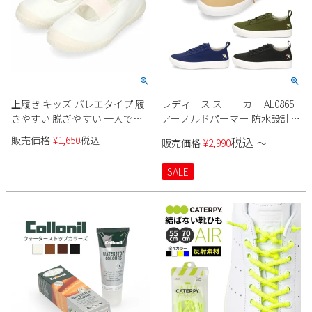
上履き キッズ バレエタイプ 履
レディース スニーカー AL0865
きやすい 脱ぎやすい 一人で履
アーノルドパーマー 防水設計
ける 保育園 幼稚園 小学校 入園
軽量 ゴム紐 グリップ力 通気性
販売価格
¥
1,650
税込
税込
販売価格
¥
2,990
〜
準備 大きいサイズ 白ズック 上
クッション性 靴 Arnold Palmer
靴 アキレス 2000 日本製
SALE