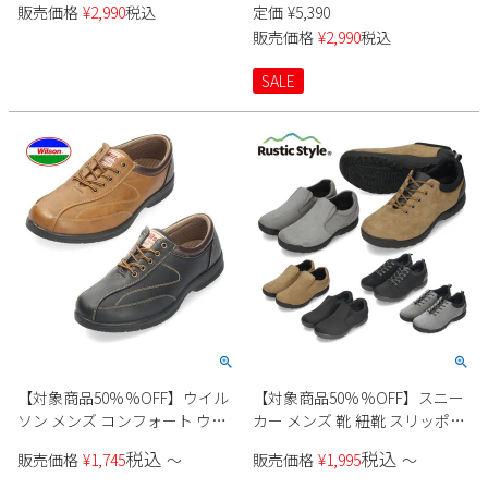
となし 幅広 3E 紐靴 ビットロー
販売価格
¥
2,990
税込
定価
¥
5,390
ファー ヒモ スワール 革靴 軽量
販売価格
¥
2,990
税込
防滑 クッション AIR WALKING
Wilson ウィルソン 710 720
SALE
【対象商品50%%OFF】ウイル
【対象商品50%%OFF】スニー
ソン メンズ コンフォート ウォ
カー メンズ 靴 紐靴 スリッポン
ーキング スニーカー 1707 軽量
幅広 3E 軽量 低反発 防滑 コンフ
税込
税込
販売価格
¥
1,745
〜
販売価格
¥
1,995
〜
幅広 3E サイドジップ キャメル
ォート カジュアル デイリー ラ