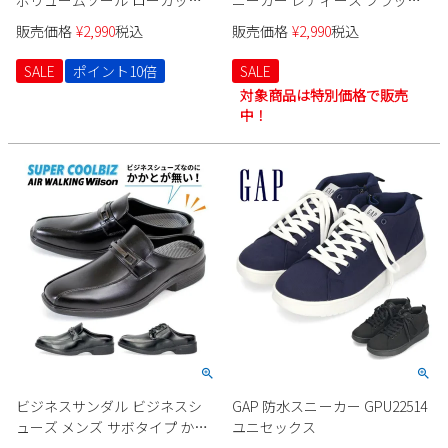
歩きやすい きれいめ 5cm
黒 ベージュ 軽量 白ソール ボリ
販売価格
¥
2,990
税込
販売価格
¥
2,990
税込
AMAORT 1052
ュームソール スカンジナビア
ン フォレスト SF0102
SALE
ポイント10倍
SALE
対象商品は特別価格で販売
中！
ビジネスサンダル ビジネスシ
GAP 防水スニーカー GPU22514
ューズ メンズ サボタイプ かか
ユニセックス