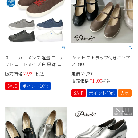
スニーカー メンズ 軽量 ローカ
Parade ストラップ付きパンプ
ット コートタイプ 白 黒 靴 ロー
ス 34001
カット スエード 合皮 Parade
販売価格
¥
2,990
税込
定価
¥
3,990
981703
販売価格
¥
1,990
税込
SALE
ポイント10倍
SALE
ポイント10倍
人気