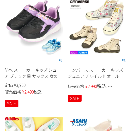
防水 スニーカー キッズ ジュニ
コンバース スニーカー キッズ
ア ブラック 黒 サックス 女の子
ジュニア チャイルド オールス
雨の日 軽量 4cm防水 運動靴 子
ター Ｎ ピーナッツ HI 37303110
定価
¥
3,960
税込
販売価格
¥
2,990
〜
供靴 レインシューズ マジック
37302940 converse
販売価格
¥
2,490
税込
テープ 1501WP
SALE
SALE