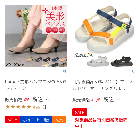
Parade 美形パンプス 5500 5503
【対象商品59%%OFF】アーノ
レディース
ルドパーマー サンダル レディ
ース スポーツサンダル おしゃ
税込
税込
販売価格
¥
990
〜
販売価格
¥
1,990
〜
れ かわいい 厚底 黒 スポサン ス
（
1
）
5.00
トラップ 軽い 面ファスナー
SALE
AL5420 Arnold Palmer
SALE
ポイント10倍
人気
対象商品は特別価格で販売
中！