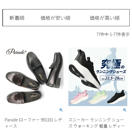
サンダル
キッズ
すべての商品
レインシューズ
新着順
価格が安い順
価格が高い順
サンダル
NEW
すべての商品
パンプス
77
件中
1
-
77
件表示
レインシューズ
サンダル
SALE
スニーカー
すべての商品
スニーカー
レインシューズ
ローファー
レディース新入荷
バッグ
ビジネス・ドレスシューズ
すべての商品
スニーカー
カジュアルシューズ
メンズ新入荷
ローファー
レディースSALE
雑貨
スクール
すべての商品
ワークシューズ
キッズ新入荷
カジュアルシューズ
メンズSALE
フォーマル
リュック
詳細検索
ブーツ
すべての商品
ワークシューズ
キッズSALE
ブーツ
ボディバッグ
Parade ローファー 991101 レデ
スニーカー ランニング シュー
ウェア
ケア用品
ブーツ
ィース
ズ ウォーキング 軽量 レディー
店舗一覧
ハンドバッグ