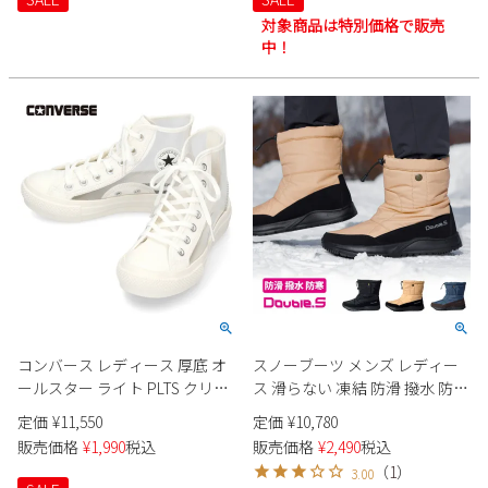
靴
対象商品は特別価格で販売
中！
コンバース レディース 厚底 オ
スノーブーツ メンズ レディー
ールスター ライト PLTS クリア
ス 滑らない 凍結 防滑 撥水 防寒
マテリアル HI ハイカット ALL
軽量 ボア 冬 温かい カジュアル
定価
¥
11,550
定価
¥
10,780
STAR LIGHT PLTS
ショート フード付き Double.S
販売価格
¥
1,990
税込
販売価格
¥
2,490
税込
CLEARMATERIAL 白 スニーカー
ダブルエス カメリア スノトレ
（
1
）
3.00
31312020
SD7002 Camellia 椿 22cm-28cm