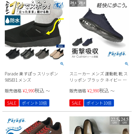
Parade 楽すぽっ スリッポン
スニーカー メンズ 運動靴 靴 ス
985831 メンズ
リッポン ブラック ネイビー カ
ジュアル シューズ ゴム紐 軽量
税込
税込
販売価格
¥
2,990
〜
販売価格
¥
2,990
〜
衝撃吸収 992W Parade
SALE
ポイント10倍
SALE
ポイント10倍