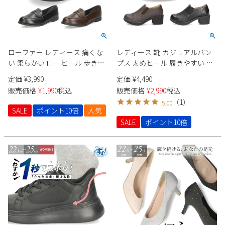
ローファー レディース 痛くな
レディース 靴 カジュアルパン
い 柔らかい ローヒール 歩きや
プス 太めヒール 履きやすい サ
すい 靴 パンプス 軽い 疲れない
イドゴア ウィングチップ
定価
¥
3,990
定価
¥
4,490
黒 茶色 ブラック ダークブラウ
Parade 297 ダークブラウン ブ
販売価格
¥
1,990
税込
販売価格
¥
2,990
税込
ン シルバー 日本製 34005 パレ
ラック 黒 茶
（
1
）
5.00
ード Parade
SALE
ポイント10倍
人気
SALE
ポイント10倍