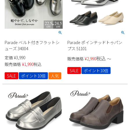
Parade ベルト付きフラットシ
Parade ポインテッドトゥパン
ューズ 34004
プス 51101
定価
¥
3,990
税込
販売価格
¥
2,990
〜
販売価格
¥
1,990
税込
SALE
ポイント10倍
SALE
ポイント10倍
人気