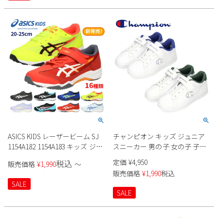
ASICS KIDS レーザービーム SJ
チャンピオン キッズ ジュニア
1154A182 1154A183 キッズ ジュ
スニーカー 男の子 女の子 子供
ニア
靴 学校 通学 マジックテープ セ
定価
¥
4,950
税込
販売価格
¥
1,990
〜
ンター コート B PS champion
販売価格
¥
1,990
税込
S32854
SALE
SALE