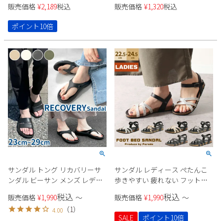
ンインソール 疲労軽減 疲れに
ーズ 革靴 予防グッズ スプレー
販売価格
¥
2,189
税込
販売価格
¥
1,320
税込
くい 抗菌 防臭 立ち仕事 ウォー
お手入れ 皮革製品 バック ウエ
キング メンズ レディース パレ
ア ケアグッズ 29270
ポイント10倍
ード 998141 998142
サンダル トング リカバリーサ
サンダル レディース ぺたんこ
ンダル ビーサン メンズ レディ
歩きやすい 疲れない フットベ
ース EVA 軽量 歩きやすい アウ
ッド ストラップ フラット おし
税込
税込
販売価格
¥
1,990
〜
販売価格
¥
1,990
〜
トドア ビーチ Parade 91501
ゃれ きれいめ アンクルストラ
（
1
）
4.00
5601 パレード
ップ 1531 Parade
SALE
ポイント10倍