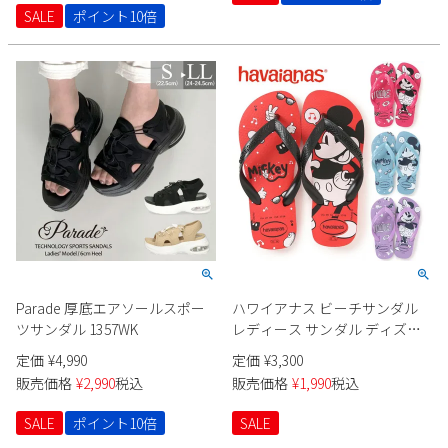
SALE
ポイント10倍
Parade 厚底エアソールスポー
ハワイアナス ビーチサンダル
ツサンダル 1357WK
レディース サンダル ディズニ
ー コラボ 4139412 TOP DISNEY
定価
¥
4,990
定価
¥
3,300
SANDAL ビーサン ハワイ
販売価格
¥
2,990
税込
販売価格
¥
1,990
税込
havaianas
SALE
ポイント10倍
SALE