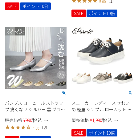
（
1
）
5.00
パレード
SALE
ポイント10倍
2
3
4
5
6
7
8
SALE
ポイント10倍
9
10
11
12
13
14
15
16
17
18
19
20
21
22
23
24
25
26
27
28
29
30
31
2026 年9月
日
月
火
水
木
金
土
1
2
3
4
5
6
7
8
9
10
11
12
13
14
15
16
17
18
19
20
21
22
23
24
25
26
パンプス ローヒール ストラッ
スニーカー レディース きれい
27
28
29
30
プ 痛くない シルバー 黒 ブラッ
め 軽量 シンプル ローカット レ
ク 大きいサイズ 小さいサイズ
ースアップ 歩きやすい クッシ
税込
税込
販売価格
¥
990
〜
販売価格
¥
1,990
〜
レディース ポインテッド ヒー
ョン性 2345 Parade
（
2
）
4.50
ル2cm Parade 23070
SALE
ポイント10倍