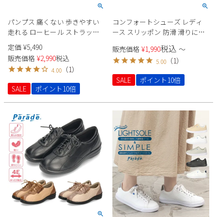
パンプス 痛くない 歩きやすい
コンフォートシューズ レディ
走れる ローヒール ストラップ
ース スリッポン 防滑 滑りにく
黒 オフィス 靴 レディース 日本
い 4E ゆったり クッション性 屈
定価
¥
5,490
税込
販売価格
¥
1,990
〜
製 ブラック 高反発 パーティ 美
曲性 軽量 軽い 幅広 ウォーキン
販売価格
¥
2,990
税込
（
1
）
5.00
形パンプス Parade 5501
グ 981402 Parade
（
1
）
4.00
SALE
ポイント10倍
SALE
ポイント10倍