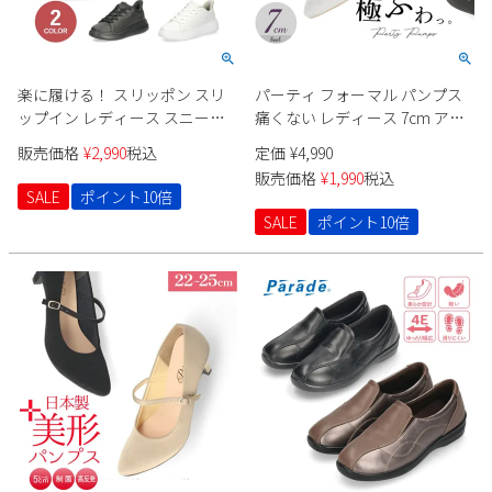
楽に履ける！ スリッポン スリ
パーティ フォーマル パンプス
ップイン レディース スニーカ
痛くない レディース 7cm アー
ー 軽い 厚底 履きやすい ハンズ
モンドトゥ 極ふわっ ドレス ハ
販売価格
¥
2,990
税込
定価
¥
4,990
フリー レースアップ 紐靴 楽す
イヒール ラメヒール キラキラ
販売価格
¥
1,990
税込
ぽっ ブラック ホワイト パレー
Parade 24014
SALE
ポイント10倍
ド Parade 91703
SALE
ポイント10倍