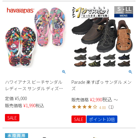
ハワイアナス ビーチサンダル
Parade 楽すぽっ サンダル メン
レディース サンダル ディズニ
ズ
ー コラボ 4147020 SLIM DISNEY
定価
¥
5,000
税込
販売価格
¥
2,990
〜
STYLISH SANDAL ビーサン ハワ
販売価格
¥
1,990
税込
（
1
）
4.00
イ havaianas
SALE
SALE
ポイント10倍