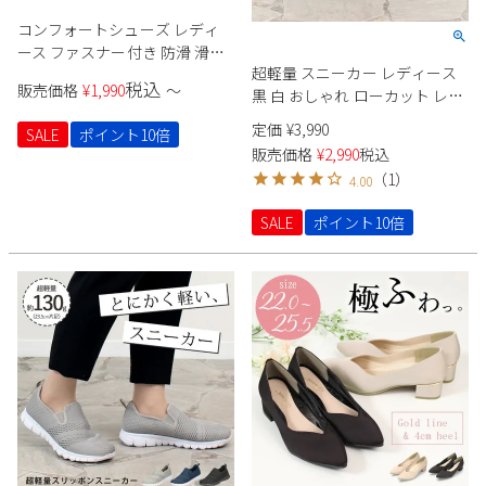
コンフォートシューズ レディ
ース ファスナー付き 防滑 滑り
超軽量 スニーカー レディース
にくい 4E ゆったり クッション
税込
販売価格
¥
1,990
〜
黒 白 おしゃれ ローカット レー
性 屈曲性 軽量 軽い 幅広 ウォー
スアップ コートスニーカー 軽
キング 981401 Parade
定価
¥
3,990
SALE
ポイント10倍
い 歩きやすい 疲れにくい かわ
販売価格
¥
2,990
税込
いい シンプル 婦人 靴 981703
（
1
）
4.00
Parade
SALE
ポイント10倍