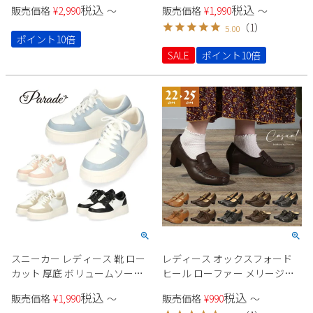
ス メンズ 運動靴 マラソン フィ
税込
税込
Parade
販売価格
¥
2,990
〜
販売価格
¥
1,990
〜
雑貨
ットネス ジム ローカット ポッ
Parade
ウェア
（
1
）
ご利用ガイド
5.00
プコーンソール 991703 Parade
ビジネスバッグ
SKECHERS
ポイント10倍
SKECHERS
SALE
ポイント10倍
Parade
new balance
会員サービス
トートバッグ
moz
SKECHERS
asics
ショルダーバッグ
new balance
お問い合わせ
GAP
瞬足
puma
財布
メルマガ購買
EDWIN
new balance
営業日カレンダー
休業日
お問い合わせ窓口休業日
スニーカー レディース 靴 ロー
レディース オックスフォード
2026 年8月
カット 厚底 ボリュームソール
ヒール ローファー メリージェ
バイカラー カジュアル スタイ
ーン パンプス サボ 黒 ブラック
日
月
火
水
木
金
土
税込
税込
販売価格
¥
1,990
〜
販売価格
¥
990
〜
ルアップ 軽量 Parade CT-7433
ブラウン 茶 キャメル Parade
1