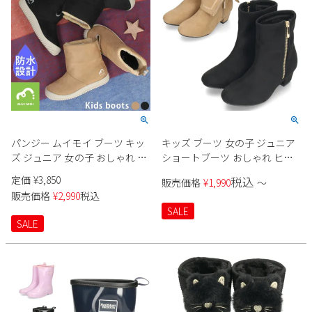
パンジー ムイモイ ブーツ キッ
キッズ ブーツ 女の子 ジュニア
ズ ジュニア 女の子 おしゃれ か
ショートブーツ おしゃれ ヒー
わいい 3cm防水 あたたかい 軽
ル 黒 2WAY 折り返し ファスナ
定価
¥
3,850
税込
販売価格
¥
1,990
〜
い すべりにくい 抗菌 防臭 スエ
ー ブラック ベージュ 44518 プ
販売価格
¥
2,990
税込
ード調 ボア ブラック 黒 ベージ
リンセスローズ Rio
SALE
ュ Pansy MUIMOI MM1003
SALE