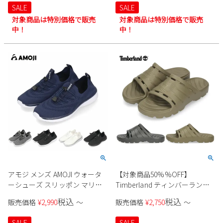
ブラック カジュアル 紳士靴
スティックスタイル 1903 1904
SALE
SALE
Wilson
対象商品は特別価格で販売
対象商品は特別価格で販売
中！
中！
アモジ メンズ AMOJI ウォータ
【対象商品50%%OFF】
ーシューズ スリッポン マリン
Timberland ティンバーランド
シューズ 海 海水浴 水陸両用 排
メンズ ゲットアウトスライド
税込
税込
販売価格
¥
2,990
〜
販売価格
¥
2,750
〜
水機能 速乾 軽量 FZ503 ブラッ
サンダル A5W91 A5W6H シャワ
ク 黒 グレー ネイビー ホワイト
ーサンダル オリーブ ブラック
SALE
SALE