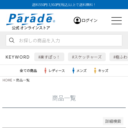
送料550円 3,980円(税込)以上で送料無料！
29cm
ログイン
29.5cm
30cm
31cm
会員登録
お気に入り
カート
32cm
#楽すぽっ！
#スケッチャーズ
#極ふ
KEYWORD
特徴
全ての商品
レディース
メンズ
キッズ
防水・撥水
HOME
商品一覧
幅広3E
レディース
幅広4E～
商品一覧
検索
メンズ
すべての商品
詳細検索