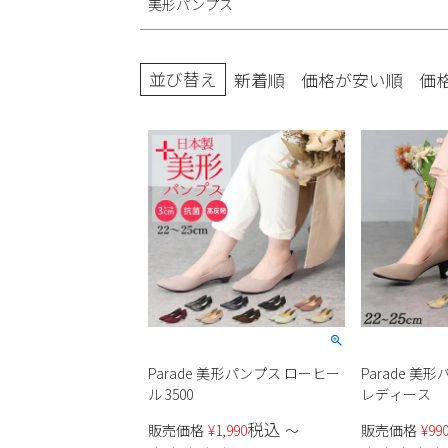
美形パンプス
ブーツ
並び替え
新着順
価格が安い順
価
Parade 美形パンプス ローヒー
Parade 美形パ
ル 3500
レディース
税込
販売価格
¥
1,990
〜
販売価格
¥
99