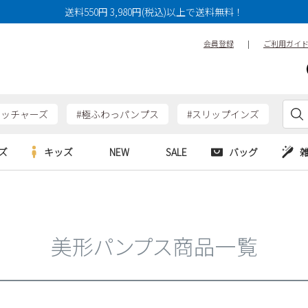
14cm
14.5cm
15cm
送料550円 3,980円(税込)以上で送料無料！
17cm
17.5cm
18cm
会員登録
|
ご利用ガイ
20cm
20.5cm
21cm
23cm
23.5cm
24cm
26cm
26.5cm
27cm
ケッチャーズ
#極ふわっパンプス
#スリップインズ
29cm
29.5cm
30cm
ズ
キッズ
NEW
SALE
バッグ
特徴
防水・撥水
幅広3E
e
Parade
Parade
アルシューズ
バッグ
カジュアルシューズ
幅広4E～
HERS
SKECHERS
SKECHERS
シューズ
ダーバッグ
ワークシューズ
美形パンプス商品一覧
alance
moz
GAP
new balance
EDWIN
ブーツ
puma
new balance
検索
ウェア