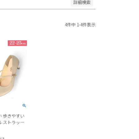
詳細検索
4
件中
1
-
4
件表示
い 歩きやすい
ル ストラップ
レディース 日本
発 パーティ 美