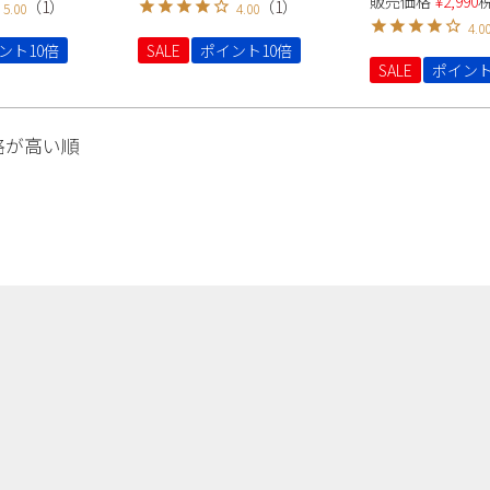
販売価格
¥
2,990
（
1
）
（
1
）
5.00
4.00
Parade 美形パンプス 4500
形パンプス Parade
4.0
ント10倍
SALE
ポイント10倍
SALE
ポイント
格が高い順