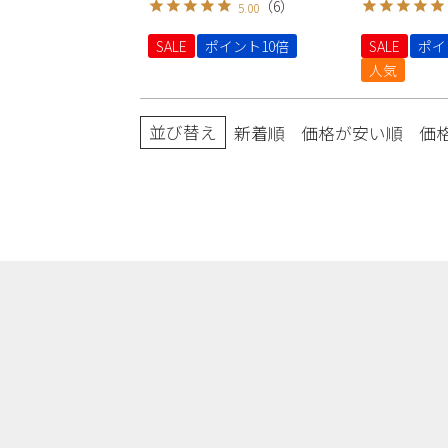
（
6
）
5.00
SALE
ポイント10倍
SALE
ポイ
人気
並び替え
新着順
価格が安い順
価