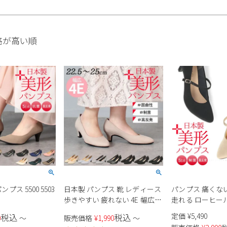
格が高い順
ンプス 5500 5503
日本製 パンプス 靴 レディース
パンプス 痛くな
歩きやすい 疲れない 4E 幅広
走れる ローヒー
5cm ヒール アーモンドトゥ 高
黒 オフィス 靴 
定価
¥
5,490
税込
税込
0
〜
販売価格
¥
1,990
〜
反発 痛くなりにくい 走れる
製 ブラック 高反