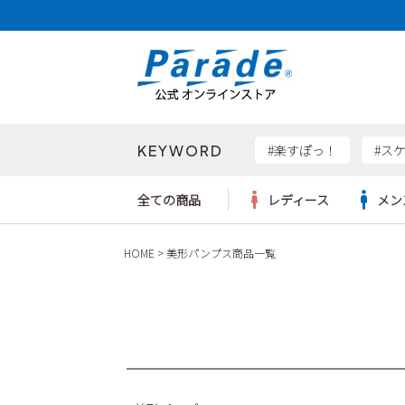
価格帯
〜
KEYWORD
検索
#楽すぽっ！
#ス
全ての商品
レディース
メン
HOME
美形パンプス商品一覧
Parad
サンダル
サンダル
サンダル
レディース新入荷
レディースSALE
リュック
ケア用品
カジュ
トート
SKEC
レインシューズ
レインシューズ
レインシューズ
メンズ新入荷
メンズSALE
ボディバッグ
雑貨
ワーク
ショル
new b
asics
パンプス
スニーカー
スニーカー
キッズ新入荷
キッズSALE
ハンドバッグ
ブーツ
財布
瞬足
スニーカー
ビジネス・ドレスシューズ
スクール
ビジネスバッグ
ウェア
ローファー
ローファー
フォーマル