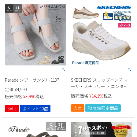
Parade シアーサンダル 1137
SKECHERS スリップインズ マ
ーサ・スチュワート コンター
定価
¥
4,990
フォーム 150645 レディース
販売価格
¥
14,190
税込
販売価格
¥
3,990
税込
Parade限定商品
人気
Parade限定商品
SALE
ポイント10倍