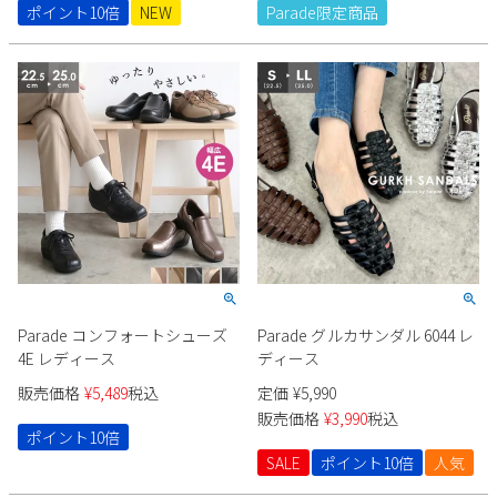
ポイント10倍
NEW
Parade限定商品
Parade コンフォートシューズ
Parade グルカサンダル 6044 レ
4E レディース
ディース
販売価格
¥
5,489
税込
定価
¥
5,990
販売価格
¥
3,990
税込
ポイント10倍
SALE
ポイント10倍
人気