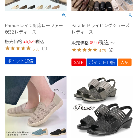
Parade レイン対応ローファー
Parade ドライビングシューズ
6632 レディース
レディース
販売価格
¥
6,589
税込
税込
販売価格
¥
990
〜
（
1
）
5.00
（
8
）
4.75
ポイント10倍
SALE
ポイント10倍
人気