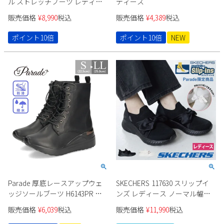
ル ストレッチブーツ レディー
ディース
ス 327 靴 黒 ブラック 軽量 ボリ
販売価格
¥
8,990
税込
販売価格
¥
4,389
税込
ュームソール 細身 スリム
MAFMOF Parade
ポイント10倍
ポイント10倍
NEW
Parade 厚底レースアップウェ
SKECHERS 117630 スリップイ
ッジソールブーツ H6143PR レ
ンズ レディース ノーマル幅
ディース
Parade限定商品
販売価格
¥
6,039
税込
販売価格
¥
11,990
税込