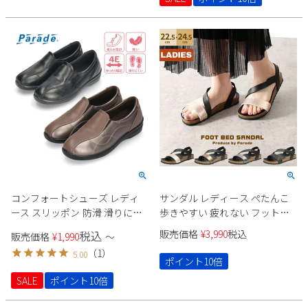
コンフォートシューズ レディ
サンダル レディース ぺたんこ
ース スリッポン 防滑 滑りにく
歩きやすい 疲れない フットベ
い 4E ゆったり クッション性 屈
ッド ストラップ フラット おし
販売価格
¥
3,990
税込
税込
販売価格
¥
1,990
〜
曲性 軽量 軽い 幅広 ウォーキン
ゃれ きれいめ かかとあり マジ
（
1
）
5.00
グ 981402 Parade
ックテープ Parade 290
ポイント10倍
SALE
ポイント10倍