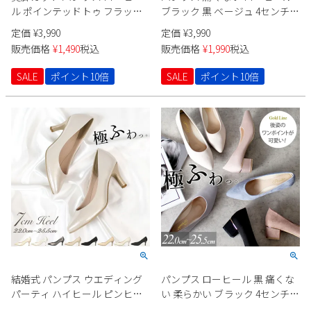
Parade
ル ポインテッドトゥ フラッッ
ブラック 黒 ベージュ 4センチ
雑貨
Parade
ウェア
ト 痛くない 黒 22089 バイカラ
太ヒール セレモニー パーティ
ご利用ガイド
定価
¥
3,990
定価
¥
3,990
ビジネスバッグ
SKECHERS
ー 極ふわっ スエード クロコ
ー ポインテッドトゥ 飾り 22095
SKECHERS
販売価格
¥
1,490
税込
販売価格
¥
1,990
税込
2cmヒール Parade
Vカット 極ふわっ Parade
Parade
new balance
会員サービス
トートバッグ
moz
SALE
ポイント10倍
SALE
ポイント10倍
SKECHERS
asics
ショルダーバッグ
new balance
お問い合わせ
GAP
瞬足
puma
財布
メルマガ購買
EDWIN
new balance
営業日カレンダー
休業日
お問い合わせ窓口休業日
2026 年8月
結婚式 パンプス ウエディング
パンプス ローヒール 黒 痛くな
日
月
火
水
木
金
土
パーティ ハイヒール ピンヒー
い 柔らかい ブラック 4センチ
ル ポインテッドトゥ 痛くない
スエード 太ヒール チャンキー
1