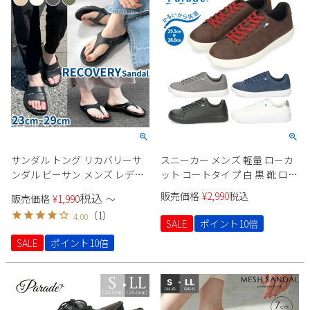
サンダル トング リカバリーサ
スニーカー メンズ 軽量 ローカ
ンダル ビーサン メンズ レディ
ット コートタイプ 白 黒 靴 ロー
ース EVA 軽量 歩きやすい アウ
カット スエード 合皮 Parade
販売価格
¥
2,990
税込
税込
販売価格
¥
1,990
〜
トドア ビーチ Parade 91501
981703
（
1
）
4.00
5601 パレード
SALE
ポイント10倍
SALE
ポイント10倍