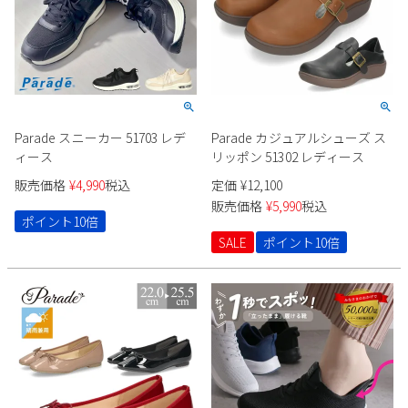
Parade スニーカー 51703 レデ
Parade カジュアルシューズ ス
ィース
リッポン 51302 レディース
販売価格
¥
4,990
税込
定価
¥
12,100
販売価格
¥
5,990
税込
ポイント10倍
SALE
ポイント10倍