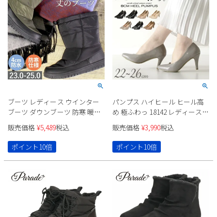
ブーツ レディース ウインター
パンプス ハイヒール ヒール高
ブーツ ダウンブーツ 防寒 暖か
め 極ふわっ 18142 レディース
い ボアライナー あたたか 防水
ブラック シルバー グレー ベー
販売価格
¥
5,489
税込
販売価格
¥
3,990
税込
防滑 ラウンドトゥ ゆったり
ジュ エナメル スエード クロコ
Parade 227000 黒 ブラック カー
型押し
ポイント10倍
ポイント10倍
キ 冬