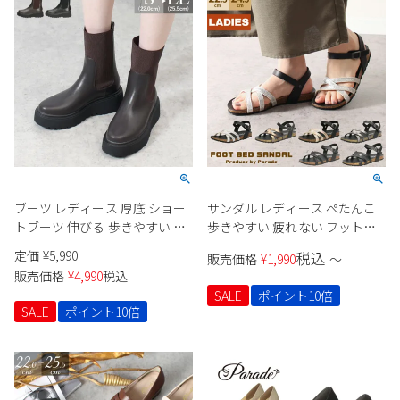
ブーツ レディース 厚底 ショー
サンダル レディース ぺたんこ
トブーツ 伸びる 歩きやすい フ
歩きやすい 疲れない フットベ
ァスナー付き サイドゴアブー
ッド ストラップ フラット おし
定価
¥
5,990
税込
販売価格
¥
1,990
〜
ツ かわいい マニッシュ 黒
ゃれ きれいめ アンクルストラ
販売価格
¥
4,990
税込
92906 Parade
ップ 1531 Parade
SALE
ポイント10倍
SALE
ポイント10倍