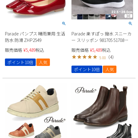
Parade パンプス 晴雨兼用 生活
Parade 楽すぽっ 撥水 スニーカ
防水 防滑 ZHP2549
ー スリッポン 981705 51708
51711 ユニセックス
販売価格
¥
5,489
税込
販売価格
¥
5,489
税込
（
4
）
5.00
ポイント10倍
人気
ポイント10倍
人気