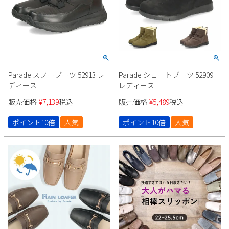
Parade スノーブーツ 52913 レ
Parade ショートブーツ 52909
ディース
レディース
販売価格
¥
7,139
税込
販売価格
¥
5,489
税込
ポイント10倍
人気
ポイント10倍
人気