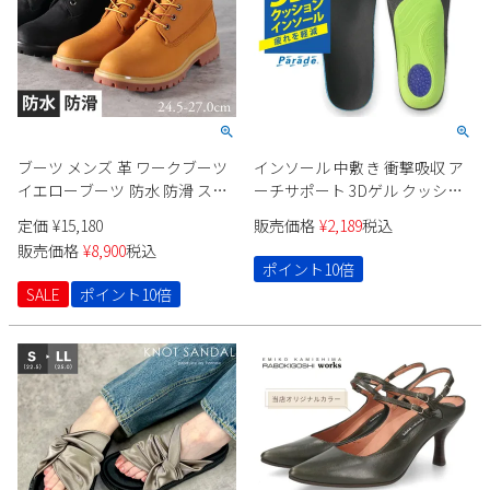
ブーツ メンズ 革 ワークブーツ
インソール 中敷き 衝撃吸収 ア
イエローブーツ 防水 防滑 スト
ーチサポート 3Dゲル クッショ
リート ミドルカット イエロー
ンインソール 疲労軽減 疲れに
定価
¥
15,180
販売価格
¥
2,189
税込
ブラック 黒 本革 ヌバック 冬 紐
くい 抗菌 防臭 立ち仕事 ウォー
販売価格
¥
8,900
税込
靴 歩きやすい 柔らかい Parade
キング メンズ レディース パレ
ポイント10倍
1061 セール
ード 998141 998142
SALE
ポイント10倍