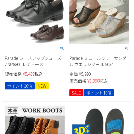
Parade レースアップシューズ
Parade ミュール シアーサンダ
ZNP8800 レディース
ル ウエッジソール 5034
販売価格
¥
5,489
税込
定価
¥
5,990
販売価格
¥
3,990
税込
ポイント10倍
NEW
SALE
ポイント10倍