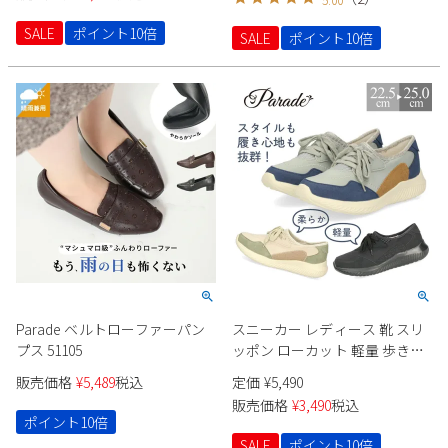
新規会員登録
SALE
ポイント10倍
SALE
ポイント10倍
会社概要
プライバシーポリシー
特定商取引法に基づく表示
お問い合わせ
Parade ベルトローファーパン
スニーカー レディース 靴 スリ
プス 51105
ッポン ローカット 軽量 歩きや
すい 疲れにくい コンフォート
販売価格
¥
5,489
税込
定価
¥
5,490
シューズ パレード 37001
販売価格
¥
3,490
税込
Parade
ポイント10倍
SALE
ポイント10倍