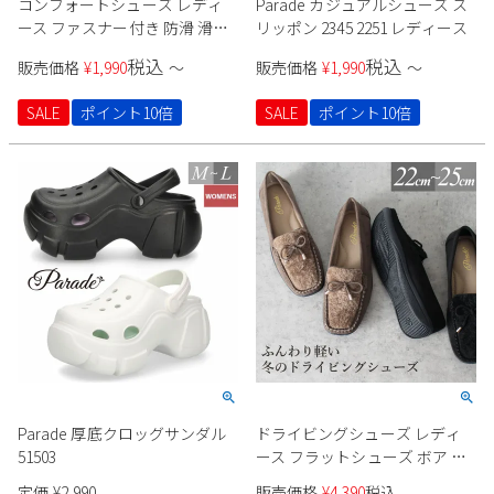
コンフォートシューズ レディ
Parade カジュアルシューズ ス
ース ファスナー付き 防滑 滑り
リッポン 2345 2251 レディース
にくい 4E ゆったり クッション
税込
税込
販売価格
¥
1,990
〜
販売価格
¥
1,990
〜
性 屈曲性 軽量 軽い 幅広 ウォー
キング 981401 Parade
SALE
ポイント10倍
SALE
ポイント10倍
Parade 厚底クロッグサンダル
ドライビングシューズ レディ
51503
ース フラットシューズ ボア 抗
菌 防臭 軽量 靴 運転用 防滑 モ
定価
¥
2,990
販売価格
¥
4,390
税込