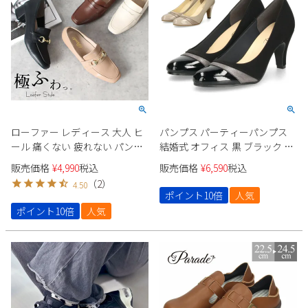
ローファー レディース 大人 ヒ
パンプス パーティーパンプス
ール 痛くない 疲れない パンプ
結婚式 オフィス 黒 ブラック オ
ス ビットローファー コインロ
ーク ヒールパンプス レディー
販売価格
¥
4,990
税込
販売価格
¥
6,590
税込
ーファー 靴 太ヒール スクエア
ス アーモンドトゥ 日本製 卒業
（
2
）
4.50
トゥ 極ふわっ Parade 22042
式 入学式 スーツ Parade 75502
ポイント10倍
人気
23066
ポイント10倍
人気