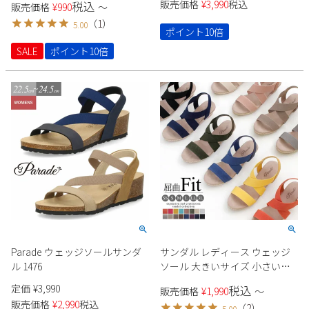
販売価格
¥
3,990
税込
税込
販売価格
¥
990
〜
22091 ラメ スエード 生地 極ふ
ヒール ポインテッドトゥ 飾り
2
3
4
5
6
7
8
（
1
）
5.00
わっ Parade シンプル きれいめ
ドークレ 22cm 極ふわっ 21114
ポイント10倍
9
10
11
12
13
14
15
セレモニー オケージョン
Parade カジュアル パーティー
SALE
ポイント10倍
セレモニー
16
17
18
19
20
21
22
23
24
25
26
27
28
29
30
31
2026 年9月
日
月
火
水
木
金
土
1
2
3
4
5
6
7
8
9
10
11
12
13
14
15
16
17
18
19
20
21
22
23
24
25
26
27
28
29
30
Parade ウェッジソールサンダ
サンダル レディース ウェッジ
ル 1476
ソール 大きいサイズ 小さいサ
イズ 歩きやすい ヒール parade
定価
¥
3,990
税込
販売価格
¥
1,990
〜
442
販売価格
¥
2,990
税込
（
2
）
5.00