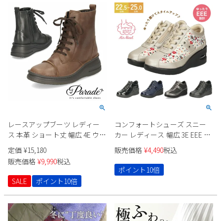
レースアップブーツ レディー
コンフォートシューズ スニー
ス 本革 ショート丈 幅広 4E ウエ
カー レディース 幅広 3E EEE ヒ
ッジソール 靴 ブーツ 革靴 9957
ール ウエッジ ウェッジ 6cm サ
定価
¥
15,180
販売価格
¥
4,490
税込
Parade ダークブラウン ブラッ
イドファスナー エアークッシ
販売価格
¥
9,990
税込
ク 編み上げブーツ ファスナー
ョン レースアップ 紐 991401
ポイント10倍
付き
991402 991404 Parade
SALE
ポイント10倍