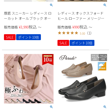
厚底 スニーカー レディース ロ
レディース オックスフォード
ーカット オールブラック オー
ヒール ローファー メリージェ
ルホワイト ベージュ オレンジ
ーン パンプス サボ 黒 ブラック
税込
税込
販売価格
¥
3,990
〜
販売価格
¥
990
〜
パープル ラベンダー ブルー 推
ブラウン 茶 キャメル Parade
（
1
）
5.00
し活 オタ活 参戦靴 Parade 6894
SALE
ポイント10倍
7095
SALE
ポイント10倍