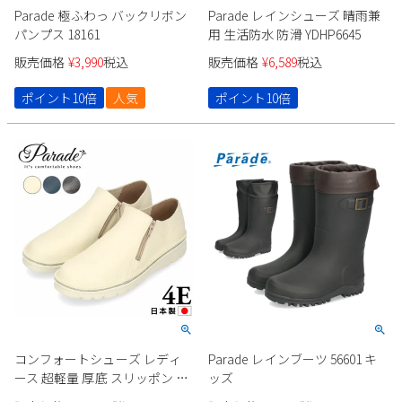
Parade 極ふわっ バックリボン
Parade レインシューズ 晴雨兼
パンプス 18161
用 生活防水 防滑 YDHP6645
販売価格
¥
3,990
税込
販売価格
¥
6,589
税込
ポイント10倍
人気
ポイント10倍
コンフォートシューズ レディ
Parade レインブーツ 56601 キ
ース 超軽量 厚底 スリッポン カ
ッズ
ジュアルスニーカー 幅広 4E 革