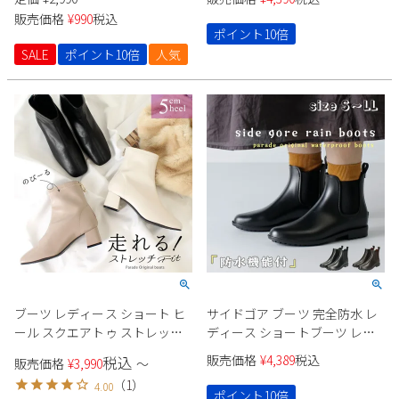
カシン おしゃれ 秋冬 Parade
販売価格
¥
990
税込
18810
ポイント10倍
SALE
ポイント10倍
人気
ブーツ レディース ショート ヒ
サイドゴア ブーツ 完全防水 レ
ール スクエアトゥ ストレッチ
ディース ショートブーツ レイ
走れる 歩きやすい 5050 黒 ブラ
ンブーツ 防滑 カジュアル 定番
販売価格
¥
4,389
税込
税込
販売価格
¥
3,990
〜
ック ストレッチブーツ Parade
ローヒール Parade 96002 ブラ
（
1
）
4.00
5cmヒール 美脚 足長効果 太め
ック ダークブラウン
ポイント10倍