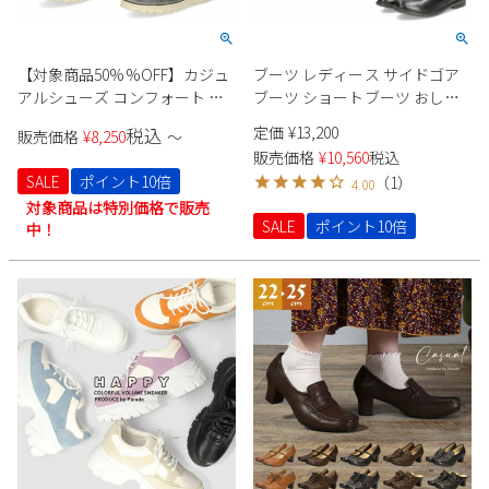
【対象商品50%%OFF】カジュ
ブーツ レディース サイドゴア
アルシューズ コンフォート ス
ブーツ ショートブーツ おしゃ
ニーカー レディース 靴 超軽量
れ ローヒール 黒 あったかい
定価
¥
13,200
税込
販売価格
¥
8,250
〜
ゆったり 幅広 4E 撥水 Parade
Parade 92907
販売価格
¥
10,560
税込
7228 軽い 歩きやすい 疲れにく
SALE
ポイント10倍
（
1
）
4.00
い 本革 日本製
対象商品は特別価格で販売
SALE
ポイント10倍
中！