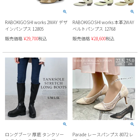
RABOKIGOSHI works 2WAY デザ
RABOKIGOSHI works 本革2WAY
インパンプス 12805
ベルトパンプス 12768
販売価格
¥
29,700
税込
販売価格
¥
28,600
税込
ロングブーツ 厚底 タンクソー
Parade レースパンプス 8072 レ