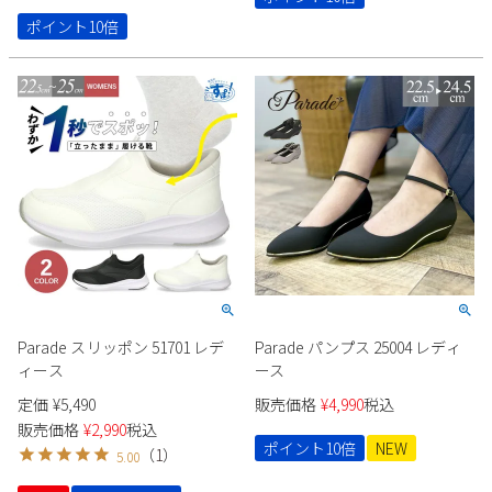
ヒール
ポイント10倍
Parade スリッポン 51701 レデ
Parade パンプス 25004 レディ
ィース
ース
定価
¥
5,490
販売価格
¥
4,990
税込
販売価格
¥
2,990
税込
ポイント10倍
NEW
（
1
）
5.00