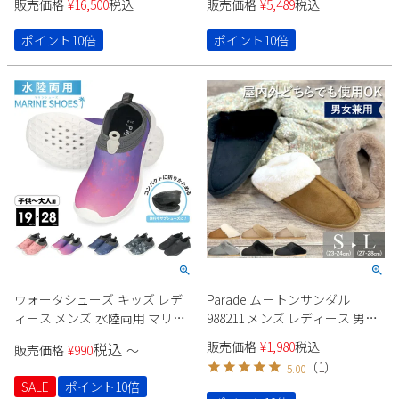
販売価格
¥
16,500
税込
販売価格
¥
5,489
税込
靴 7301 Parade 履きやすい 痛く
ない 軽い 伸びる 外反母趾 靴
ポイント10倍
ポイント10倍
ウォータシューズ キッズ レデ
Parade ムートンサンダル
ィース メンズ 水陸両用 マリン
988211 メンズ レディース 男女
シューズ 子供 大人 子ども こど
兼用 冬サンダル スリッパ ふわ
販売価格
¥
1,980
税込
税込
販売価格
¥
990
〜
も シュノーケリング アウトド
ふわ あったかい 防寒
（
1
）
5.00
ア 91901 Parade
SALE
ポイント10倍