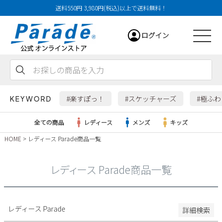
送料550円 3,980円(税込)以上で送料無料！
29cm
ログイン
29.5cm
30cm
31cm
会員登録
お気に入り
カート
32cm
#楽すぽっ！
#スケッチャーズ
#極ふ
KEYWORD
特徴
全ての商品
レディース
メンズ
キッズ
防水・撥水
HOME
レディース Parade商品一覧
幅広3E
レディース
幅広4E～
レディース Parade商品一覧
検索
メンズ
すべての商品
レディース Parade
詳細検索