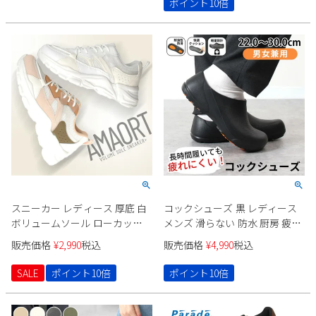
ポイント10倍
スニーカー レディース 厚底 白
コックシューズ 黒 レディース
ボリュームソール ローカット
メンズ 滑らない 防水 厨房 疲れ
歩きやすい きれいめ 5cm
ない 靴 サボ 痛くならない クッ
販売価格
¥
2,990
税込
販売価格
¥
4,990
税込
AMAORT 1052
ション性 スリッポン 履きやす
い おしゃれ 作業靴 飲食店 居酒
SALE
ポイント10倍
ポイント10倍
屋 耐油