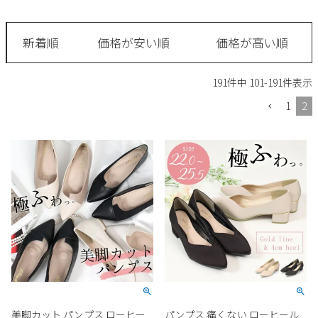
サンダル
キッズ
すべての商品
レインシューズ
新着順
価格が安い順
価格が高い順
サンダル
NEW
すべての商品
パンプス
191
件中
101
-
191
件表示
レインシューズ
サンダル
SALE
1
2
スニーカー
すべての商品
スニーカー
レインシューズ
ローファー
レディース新入荷
バッグ
ビジネス・ドレスシューズ
すべての商品
スニーカー
カジュアルシューズ
メンズ新入荷
ローファー
レディースSALE
雑貨
スクール
すべての商品
ワークシューズ
キッズ新入荷
カジュアルシューズ
メンズSALE
フォーマル
リュック
詳細検索
ブーツ
すべての商品
ワークシューズ
キッズSALE
ブーツ
ボディバッグ
ウェア
ケア用品
ブーツ
店舗一覧
美脚カット パンプス ローヒー
パンプス 痛くない ローヒール
ハンドバッグ