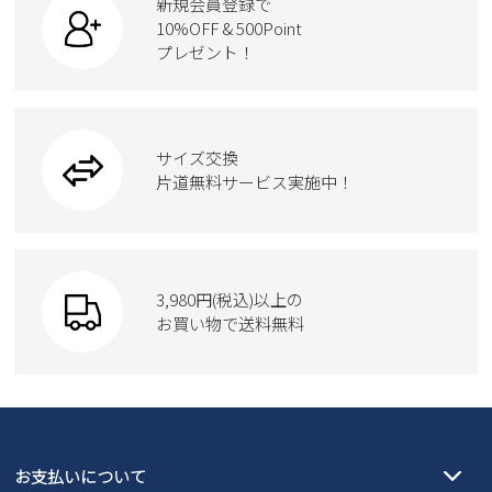
新規会員登録で
ローファー
ケア用品
10%OFF & 500Point
スクール
ワークシューズ
プレゼント！
ハンドバッグ
カジュアルシューズ
雑貨
フォーマル
ブーツ
ビジネスバッグ
ワークシューズ
ブーツ
サイズ交換
ウェア
トートバッグ
ブーツ
片道無料サービス実施中！
Parade
ショルダーバッグ
Parade
ウェア
SKECHERS
財布
SKECHERS
3,980円(税込)以上の
Parade
new balance
お買い物で送料無料
moz
SKECHERS
asics
new balance
GAP
瞬足
puma
EDWIN
お支払いについて