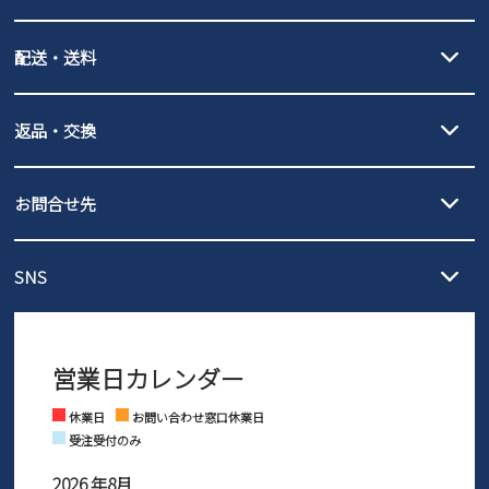
new balance
クレジットカード決済、AmazonPay決済、
配送・送料
PayPay（オンライン決済）、代金引換のご利用が可能です。
詳しくは
ご利用ガイド
をご確認ください。
【宅配便】
【ネコポス】
返品・交換
北海道・本州・四国・九州…550円
全国一律…220円（税込）
沖縄…1,980円
発送日・送料詳細については
ご利用ガイド
を
履いてみないとわからない靴だからこそ、サイズ交換にかかる送料
3,980円（税込）以上お買い上げで送料無料
ご利用ください。
お問合せ先
の片道無料サービスを実施中！
3,980円（税込）以上お買い上げで送料1,425円
【サイズ交換期間延長のお知らせ】
メール :
info@parade-shoes.jp
ただいまギフト用としてのご利用が増えていることを受け、プレゼ
発送日・送料詳細については
ご利用ガイド
を
SNS
営業時間：11時～17時
ントとしても安心してご利用いただけるよう、サイズ交換の受付期
ご利用ください。
メールの返信につきましては、
間を「お届けから30日間」へと延長いたしました。
3営業日以内にさせていただいております。
商品到着後30日以内にメールにてお申し出ください。折り返し詳細
※お問い合わせは現在メール
で受け付けております。
なご案内をお送りいたします。詳しくは
ご利用ガイド
をご利用くだ
営業日カレンダー
※土日祝はお問い合わせ窓口休業日となります。
さい。
Instagram
Facebook
休業日
お問い合わせ窓口休業日
受注受付のみ
2026 年8月