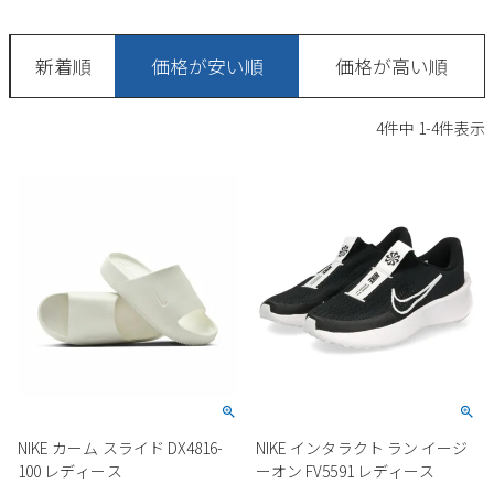
サンダル
キッズ
すべての商品
レインシューズ
新着順
価格が安い順
価格が高い順
サンダル
NEW
すべての商品
パンプス
4
件中
1
-
4
件表示
レインシューズ
サンダル
SALE
スニーカー
すべての商品
スニーカー
レインシューズ
ローファー
レディース新入荷
バッグ
ビジネス・ドレスシューズ
すべての商品
スニーカー
カジュアルシューズ
メンズ新入荷
ローファー
レディースSALE
雑貨
スクール
すべての商品
ワークシューズ
キッズ新入荷
カジュアルシューズ
メンズSALE
フォーマル
リュック
詳細検索
ブーツ
すべての商品
ワークシューズ
キッズSALE
ブーツ
ボディバッグ
NIKE カーム スライド DX4816-
NIKE インタラクト ラン イージ
ウェア
ケア用品
ブーツ
100 レディース
ーオン FV5591 レディース
店舗一覧
ハンドバッグ