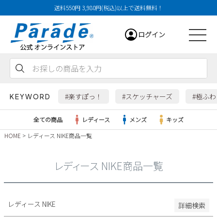
送料550円 3,980円(税込)以上で送料無料！
29cm
ログイン
29.5cm
30cm
31cm
会員登録
お気に入り
カート
32cm
#楽すぽっ！
#スケッチャーズ
#極ふ
KEYWORD
特徴
全ての商品
レディース
メンズ
キッズ
防水・撥水
HOME
レディース NIKE商品一覧
幅広3E
レディース
幅広4E～
レディース NIKE商品一覧
検索
メンズ
すべての商品
レディース NIKE
詳細検索