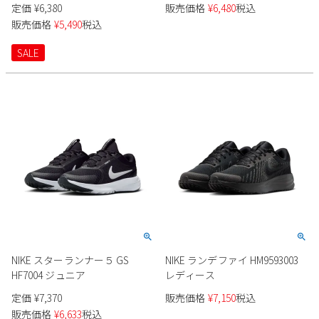
定価
¥
6,380
販売価格
¥
6,480
税込
Parade
雑貨
Parade
ウェア
販売価格
¥
5,490
税込
ご利用ガイド
ビジネスバッグ
SKECHERS
SKECHERS
SALE
Parade
new balance
会員サービス
トートバッグ
moz
SKECHERS
asics
ショルダーバッグ
new balance
お問い合わせ
GAP
瞬足
puma
財布
メルマガ購買
EDWIN
new balance
営業日カレンダー
休業日
お問い合わせ窓口休業日
NIKE スターランナー５ GS
NIKE ランデファイ HM9593003
HF7004 ジュニア
レディース
2026 年8月
日
月
火
水
木
金
土
定価
¥
7,370
販売価格
¥
7,150
税込
販売価格
¥
6,633
税込
1