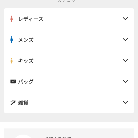
新規会員登録
レディース
会社概要
メンズ
プライバシーポリシー
すべての商品
特定商取引法に基づく表示
サンダル
キッズ
すべての商品
お問い合わせ
レインシューズ
サンダル
バッグ
すべての商品
パンプス
レインシューズ
サンダル
雑貨
スニーカー
すべての商品
スニーカー
レインシューズ
ローファー
リュック
ビジネス・ドレスシューズ
すべての商品
スニーカー
カジュアルシューズ
ボディバッグ