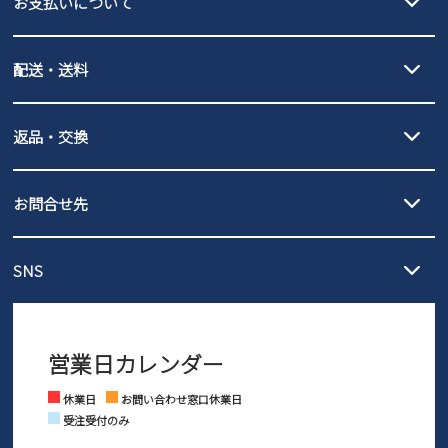
お支払いについて
new balance
クレジットカード決済、AmazonPay決済、
配送・送料
PayPay（オンライン決済）、代金引換のご利用が可能です。
詳しくは
ご利用ガイド
をご確認ください。
【宅配便】
【ネコポス】
返品・交換
北海道・本州・四国・九州…550円
全国一律…220円（税込）
沖縄…1,980円
発送日・送料詳細については
ご利用ガイド
を
履いてみないとわからない靴だからこそ、サイズ交換にかかる送料
3,980円（税込）以上お買い上げで送料無料
ご利用ください。
お問合せ先
の片道無料サービスを実施中！
3,980円（税込）以上お買い上げで送料1,425円
【サイズ交換期間延長のお知らせ】
メール :
info@parade-shoes.jp
ただいまギフト用としてのご利用が増えていることを受け、プレゼ
発送日・送料詳細については
ご利用ガイド
を
SNS
営業時間：11時～17時
ントとしても安心してご利用いただけるよう、サイズ交換の受付期
ご利用ください。
メールの返信につきましては、
間を「お届けから30日間」へと延長いたしました。
3営業日以内にさせていただいております。
商品到着後30日以内にメールにてお申し出ください。折り返し詳細
※お問い合わせは現在メール
で受け付けております。
なご案内をお送りいたします。詳しくは
ご利用ガイド
をご利用くだ
営業日カレンダー
※土日祝はお問い合わせ窓口休業日となります。
さい。
Instagram
Facebook
休業日
お問い合わせ窓口休業日
受注受付のみ