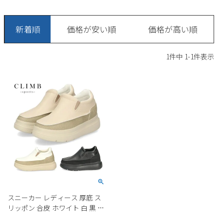
サンダル
キッズ
すべての商品
レインシューズ
新着順
価格が安い順
価格が高い順
サンダル
NEW
すべての商品
パンプス
1
件中
1
-
1
件表示
レインシューズ
サンダル
SALE
スニーカー
すべての商品
スニーカー
レインシューズ
ローファー
レディース新入荷
バッグ
ビジネス・ドレスシューズ
すべての商品
スニーカー
カジュアルシューズ
メンズ新入荷
ローファー
レディースSALE
雑貨
スクール
すべての商品
ワークシューズ
キッズ新入荷
カジュアルシューズ
メンズSALE
フォーマル
リュック
詳細検索
ブーツ
すべての商品
ワークシューズ
キッズSALE
ブーツ
ボディバッグ
スニーカー レディース 厚底 ス
ウェア
ケア用品
ブーツ
リッポン 合皮 ホワイト 白 黒 カ
店舗一覧
ハンドバッグ