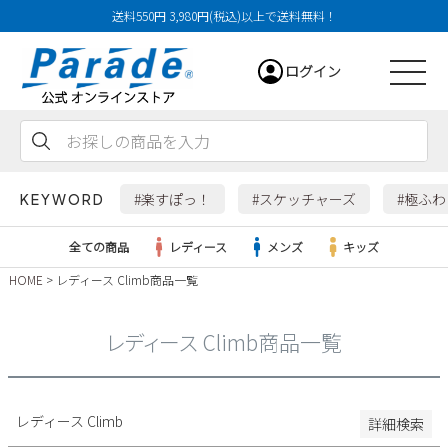
送料550円 3,980円(税込)以上で送料無料！
29cm
ログイン
29.5cm
30cm
31cm
会員登録
お気に入り
カート
32cm
#楽すぽっ！
#スケッチャーズ
#極ふ
KEYWORD
特徴
全ての商品
レディース
メンズ
キッズ
防水・撥水
HOME
レディース Climb商品一覧
幅広3E
レディース
幅広4E～
レディース Climb商品一覧
検索
メンズ
すべての商品
レディース Climb
詳細検索