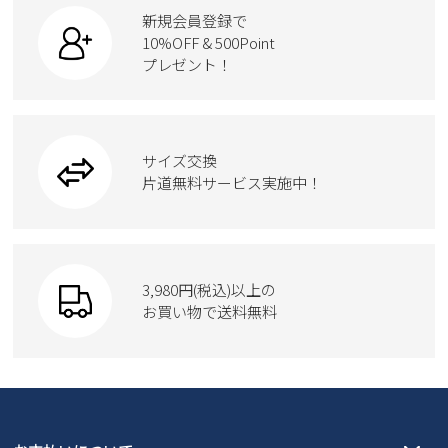
カジュアルシューズ
ボディバッグ
新規会員登録で
新規会員登録
ローファー
ケア用品
10%OFF & 500Point
スクール
ワークシューズ
プレゼント！
ハンドバッグ
会社概要
カジュアルシューズ
雑貨
フォーマル
ブーツ
ビジネスバッグ
ワークシューズ
プライバシーポリシー
ブーツ
サイズ交換
ウェア
トートバッグ
ブーツ
片道無料サービス実施中！
特定商取引法に基づく表示
Parade
ショルダーバッグ
Parade
ウェア
お問い合わせ
SKECHERS
財布
SKECHERS
3,980円(税込)以上の
Parade
new balance
お買い物で送料無料
moz
SKECHERS
asics
new balance
GAP
瞬足
puma
EDWIN