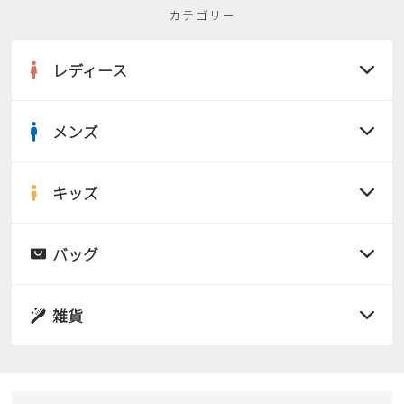
カテゴリー
2
3
4
5
6
7
8
9
10
11
12
13
14
15
レディース
16
17
18
19
20
21
22
23
24
25
26
27
28
29
30
31
メンズ
すべての商品
2026 年9月
日
月
火
水
木
金
土
サンダル
キッズ
1
2
3
4
5
すべての商品
レインシューズ
6
7
8
9
10
11
12
サンダル
バッグ
13
14
15
16
17
18
19
すべての商品
パンプス
20
21
22
23
24
25
26
レインシューズ
27
28
29
30
サンダル
雑貨
スニーカー
すべての商品
スニーカー
レインシューズ
ローファー
リュック
ビジネス・ドレスシューズ
すべての商品
スニーカー