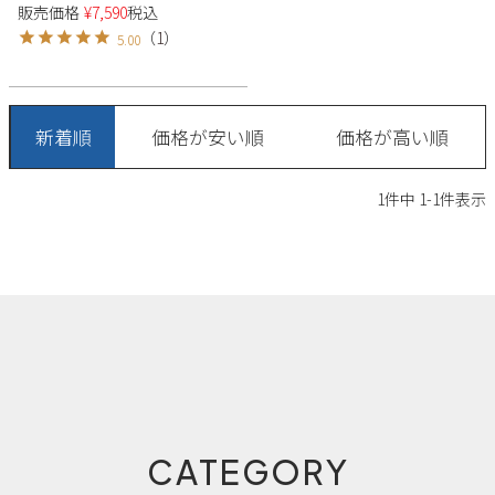
ジュアル シューズ CLIMB
販売価格
¥
7,590
税込
Parade
雑貨
SPORTS クライムスポーツ PR-
Parade
ウェア
（
1
）
5.00
ご利用ガイド
9078
ビジネスバッグ
SKECHERS
SKECHERS
Parade
new balance
会員サービス
トートバッグ
moz
新着順
価格が安い順
価格が高い順
SKECHERS
asics
ショルダーバッグ
new balance
お問い合わせ
GAP
1
件中
1
-
1
件表示
瞬足
puma
財布
メルマガ購買
EDWIN
new balance
営業日カレンダー
休業日
お問い合わせ窓口休業日
2026 年8月
日
月
火
水
木
金
土
CATEGORY
1