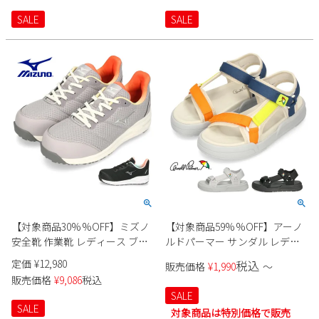
SALE
SALE
【対象商品30%%OFF】ミズノ
【対象商品59%%OFF】アーノ
安全靴 作業靴 レディース ブラ
ルドパーマー サンダル レディ
ック 黒 グレー 幅広 軽量 通気性
ース スポーツサンダル おしゃ
定価
¥
12,980
税込
販売価格
¥
1,990
〜
抗菌 防臭 MIZUNO オールマイ
れ かわいい 厚底 黒 スポサン ス
販売価格
¥
9,086
税込
ティ FSII 11L F1GA2403
トラップ 軽い 面ファスナー
SALE
AL5420 Arnold Palmer
SALE
対象商品は特別価格で販売