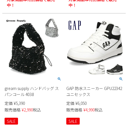
works
中！
中！
gream supply ハンドバッグ ス
GAP 防水スニーカー GPU22342
パンコール 4038
ユニセックス
定価
¥
5,390
定価
¥
6,050
販売価格
¥
2,990
税込
販売価格
¥
4,990
税込
SALE
SALE