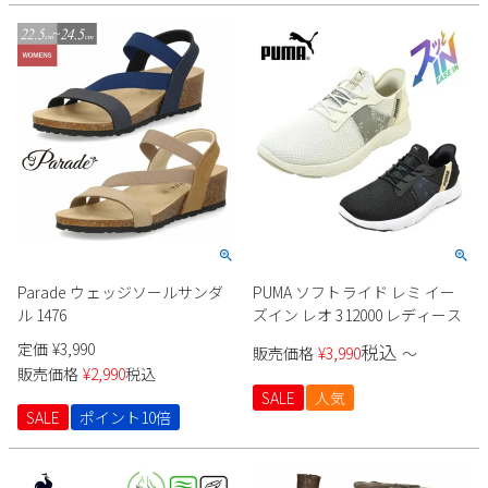
Parade ウェッジソールサンダ
PUMA ソフトライド レミ イー
ル 1476
ズイン レオ 312000 レディース
定価
¥
3,990
税込
販売価格
¥
3,990
〜
販売価格
¥
2,990
税込
SALE
人気
SALE
ポイント10倍