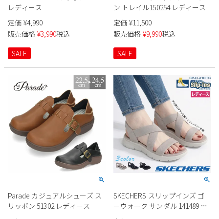
レディース
ン トレイル150254 レディース
定価
¥
4,990
定価
¥
11,500
販売価格
¥
3,990
税込
販売価格
¥
9,990
税込
SALE
SALE
Parade カジュアルシューズ ス
SKECHERS スリップインズ ゴ
リッポン 51302 レディース
ーウォーク サンダル 141489 レ
ディース