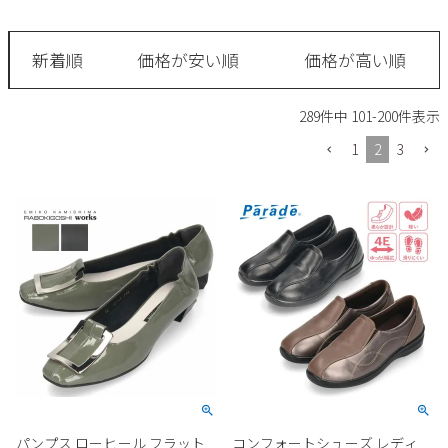
サンダル
キッズ
すべての商品
レインシューズ
新着順
価格が安い順
価格が高い順
サンダル
NEW
すべての商品
パンプス
289
件中
101
-
200
件表示
レインシューズ
サンダル
SALE
1
2
3
スニーカー
すべての商品
スニーカー
レインシューズ
ローファー
レディース新入荷
バッグ
ビジネス・ドレスシューズ
すべての商品
スニーカー
カジュアルシューズ
メンズ新入荷
ローファー
レディースSALE
雑貨
スクール
すべての商品
ワークシューズ
キッズ新入荷
カジュアルシューズ
メンズSALE
フォーマル
リュック
詳細検索
ブーツ
すべての商品
ワークシューズ
キッズSALE
ブーツ
ボディバッグ
ウェア
ケア用品
ブーツ
店舗一覧
パンプス ローヒール フラット
コンフォートシューズ レディ
ハンドバッグ