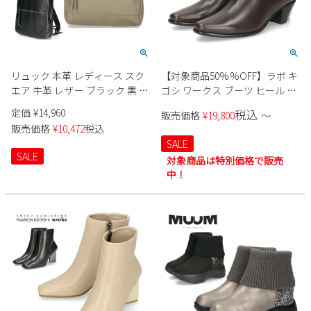
リュック 本革 レディース スク
【対象商品50%%OFF】ラボ キ
エア 牛革 レザー ブラック 黒 グ
ゴシ ワークス ブーツ ヒール レ
レージュ ビジネス 仕事 普段使
ディース 本革チャッカーブー
定価
¥
14,960
税込
販売価格
¥
19,800
〜
い 通勤 収納 バッグ 鞄 G00202
ツ レースアップ 12735
販売価格
¥
10,472
税込
GREAM SUPPLY
RABOKIGOSHI works ブラウン
SALE
ブラック チャンキーヒール
SALE
対象商品は特別価格で販売
中！