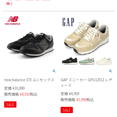
中！
new balance 373 ユニセックス
GAP スニーカー GPU12511 レデ
ィース
定価
¥
10,890
定価
¥
4,950
販売価格
¥
8,910
税込
販売価格
¥
3,990
税込
SALE
SALE