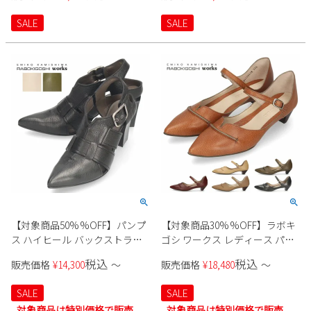
製 RABOKIGOSHI works
ビットデザイン 上品 Tete-a-
新規会員登録
Tete 5811 黒 茶 ブラック ダーク
SALE
SALE
ブラウン
会社概要
プライバシーポリシー
特定商取引法に基づく表示
お問い合わせ
【対象商品50%%OFF】パンプ
【対象商品30%%OFF】ラボキ
ス ハイヒール バックストラッ
ゴシ ワークス レディース パン
プ 太ヒール 本革 黒 ラボキゴシ
プス ローヒール ストラップシ
税込
税込
販売価格
¥
14,300
〜
販売価格
¥
18,480
〜
ワークス 12765 ブラック アイボ
ューズ 黒 本革 ブラック ベージ
リー カーキ レディース 靴 日本
ュ グレー レッドブラウン 靴
SALE
SALE
製 RABOKIGOSHI works
12683 日本製 RABOKIGOSHI
対象商品は特別価格で販売
対象商品は特別価格で販売