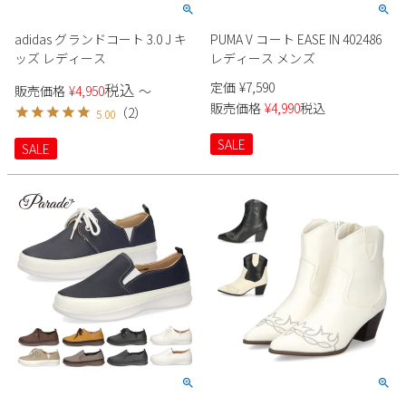
adidas グランドコート 3.0 J キ
PUMA V コート EASE IN 402486
ッズ レディース
レディース メンズ
定価
¥
7,590
税込
販売価格
¥
4,950
〜
販売価格
¥
4,990
税込
（
2
）
5.00
SALE
SALE