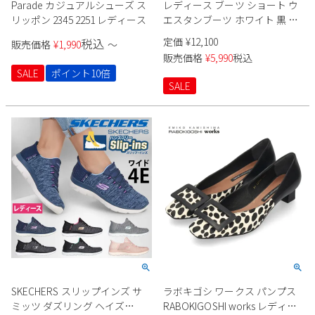
Parade カジュアルシューズ ス
レディース ブーツ ショート ウ
リッポン 2345 2251 レディース
エスタンブーツ ホワイト 黒 ブ
ラック ヒール mio notis 40412
定価
¥
12,100
税込
販売価格
¥
1,990
〜
販売価格
¥
5,990
税込
SALE
ポイント10倍
SALE
SKECHERS スリップインズ サ
ラボキゴシ ワークス パンプス
ミッツ ダズリング ヘイズ
RABOKIGOSHI works レディー