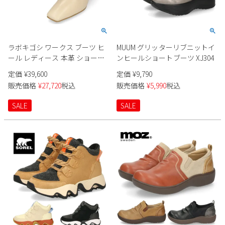
ラボキゴシ ワークス ブーツ ヒ
MUUM グリッターリブニットイ
ール レディース 本革 ショート
ンヒールショートブーツ XJ304
ブーツ サイドジップ スクエア
定価
¥
39,600
定価
¥
9,790
トゥ 12753 ブラック ライトベー
販売価格
¥
27,720
税込
販売価格
¥
5,990
税込
ジュ RABOKIGOSHI works チャ
ンキーヒール 日本製
SALE
SALE