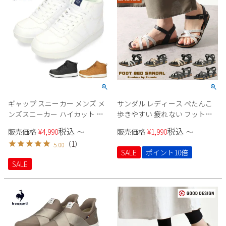
ギャップ スニーカー メンズ メ
サンダル レディース ぺたんこ
ンズスニーカー ハイカット 防
歩きやすい 疲れない フットベ
水 靴 GAP レディース シューズ
ッド ストラップ フラット おし
税込
税込
販売価格
¥
4,990
〜
販売価格
¥
1,990
〜
GPU22206 ホワイト 白 ブラック
ゃれ きれいめ アンクルストラ
（
1
）
5.00
黒 ウィート
ップ 1531 Parade
SALE
ポイント10倍
SALE