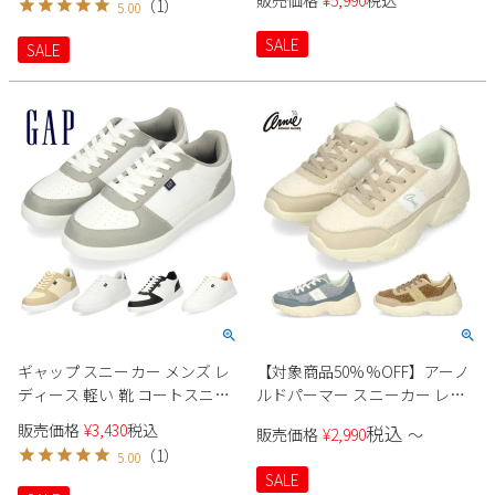
（
1
）
5.00
ト軽量 クッション性
アウトドア RUBBER DUCK
SALE
SALE
ギャップ スニーカー メンズ レ
【対象商品50%%OFF】アーノ
ディース 軽い 靴 コートスニー
ルドパーマー スニーカー レデ
カー ホワイト ブラック GAP
ィース 厚底スニーカー カジュ
販売価格
¥
3,430
税込
税込
販売価格
¥
2,990
〜
GPU12402 ベージュ グレー オレ
アル シューズ ボア ボリューム
（
1
）
5.00
ンジ 黒 軽量 クッション性
ソール ローカット AN0964 アー
SALE
ニー Arnie Arnold Palmer