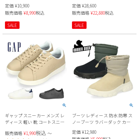
149937W レディース
ス 12786 靴 スクエアトウバック
定価
¥
10,900
定価
¥
28,600
ルパンプス 4cm 本革 日本製
販売価格
¥
8,990
税込
販売価格
¥
22,880
税込
SALE
SALE
ギャップ スニーカー メンズ レ
ブーツ レディース 防水 防寒 ス
ディース 軽い 靴 コートスニー
ノーブーツ ラバーダック カッ
カー ホワイト ブラック GAP
シュスタイル 6302 黒 ブラック
定価
¥
12,980
税込
販売価格
¥
1,990
〜
GPU12316 ベージュ 黒 ローカッ
グレー 厚底 ウインターブーツ
販売価格
¥
5,990
税込