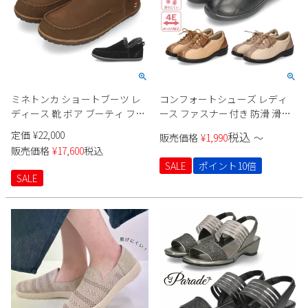
ミネトンカ ショートブーツ レ
コンフォートシューズ レディ
ディース 靴 ボア ブーティ フラ
ース ファスナー付き 防滑 滑り
ット スエード 歩きやすい ブラ
にくい 4E ゆったり クッション
定価
¥
22,000
税込
販売価格
¥
1,990
〜
ック ブラウン MINNETONKA
性 屈曲性 軽量 軽い 幅広 ウォー
販売価格
¥
17,600
税込
TAREN タレン 80230 80237
キング 981401 Parade
SALE
ポイント10倍
SALE