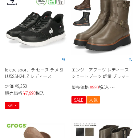
le coq sportif ラ セーヌ ラメ SI
エンジニアブーツ レディース
LU5SSN24LZ レディース
ショートブーツ 軽量 ブラック
撥水 耐水 厚底 ジッパー マンチ
定価
¥
9,350
税込
販売価格
¥
990
〜
ェッタ MASCHIETTA 9304
販売価格
¥
7,990
税込
SALE
人気
SALE