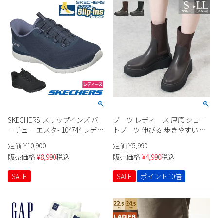
SKECHERS スリップインズ バ
ブーツ レディース 厚底 ショー
ーチュー エスタ- 104744 レディ
トブーツ 伸びる 歩きやすい フ
ース
ァスナー付き サイドゴアブー
定価
¥
10,900
定価
¥
5,990
ツ かわいい マニッシュ 黒
販売価格
¥
8,990
税込
販売価格
¥
4,990
税込
92906 Parade
SALE
SALE
ポイント10倍