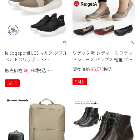
le coq sportif LCS マルヌ ダブル
リゲッタ 靴 レディース フラッ
ベルトスリッポン SI
トシューズ パンプス 軽量 ブラ
LU5SSN21LZ レディース
ック グレー ダークレッド カジ
販売価格
¥
6,578
税込
税込
販売価格
¥
6,990
〜
ュアル TB101 コンフォート 日
本製 ぺたんこ セール
SALE
SALE