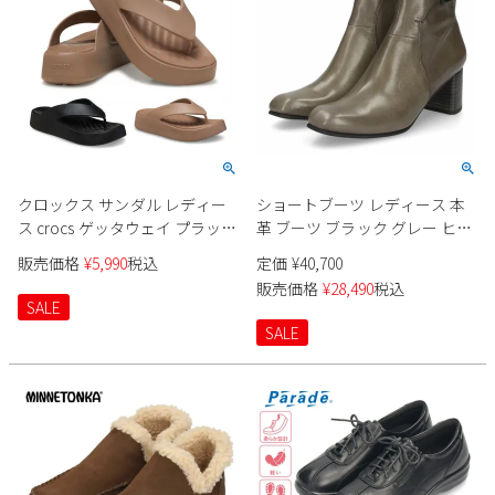
クロックス サンダル レディー
ショートブーツ レディース 本
ス crocs ゲッタウェイ プラット
革 ブーツ ブラック グレー ヒー
フォーム フリップ 209410 靴 ト
ル RABOKIGOSHI works ラボキ
販売価格
¥
5,990
税込
定価
¥
40,700
ングサンダル ビーチサンダル
ゴシ ワークス 12751 靴 日本製
販売価格
¥
28,490
税込
軽量
SALE
SALE