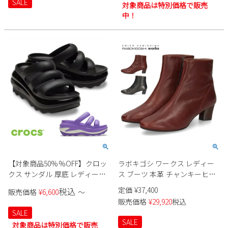
SALE
対象商品は特別価格で販売
中！
【対象商品50%%OFF】クロッ
ラボキゴシ ワークス レディー
クス サンダル 厚底 レディース
ス ブーツ 本革 チャンキーヒー
crocs ブラック 黒 ギャラクシー
ル ラウンドトウ ショートブー
定価
¥
37,400
税込
販売価格
¥
6,600
〜
パープル メガ クラッシュ トリ
ツ 12798 ファスナー付き ジッパ
販売価格
¥
29,920
税込
プル ストラップ 209842 履きや
ー付き 黒 ブラック レッドブラ
SALE
すい ふわふわストラップ
ウン 日本製 RABOKIGOSHI
SALE
対象商品は特別価格で販売
works