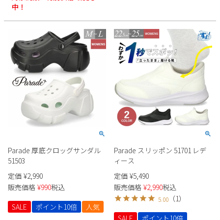
中！
Parade 厚底クロッグサンダル
Parade スリッポン 51701 レデ
51503
ィース
定価
¥
2,990
定価
¥
5,490
販売価格
¥
990
税込
販売価格
¥
2,990
税込
（
1
）
5.00
SALE
ポイント10倍
人気
SALE
ポイント10倍