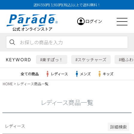
送料550円 3,980円(税込)以上で送料無料！
29cm
ログイン
29.5cm
30cm
31cm
会員登録
お気に入り
カート
32cm
#楽すぽっ！
#スケッチャーズ
#極ふ
KEYWORD
特徴
全ての商品
レディース
メンズ
キッズ
防水・撥水
HOME
レディース商品一覧
幅広3E
レディース
幅広4E～
レディース商品一覧
検索
メンズ
すべての商品
レディース
詳細検索