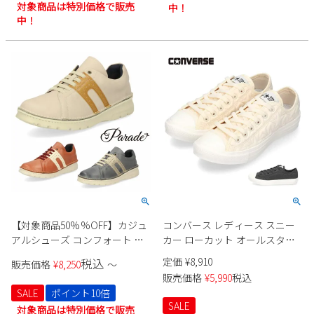
対象商品は特別価格で販売
中！
中！
【対象商品50%%OFF】カジュ
コンバース レディース スニー
アルシューズ コンフォート ス
カー ローカット オールスター
ニーカー レディース 靴 超軽量
ライト キルティング ST OX
定価
¥
8,910
税込
販売価格
¥
8,250
〜
ゆったり 幅広 4E 撥水 Parade
31313250 31313251 ALL STAR
販売価格
¥
5,990
税込
7228 軽い 歩きやすい 疲れにく
LIGHT QUILTING ST OX ホワイ
SALE
ポイント10倍
い 本革 日本製
ト チャコール 紐靴 CONVERSE
SALE
対象商品は特別価格で販売