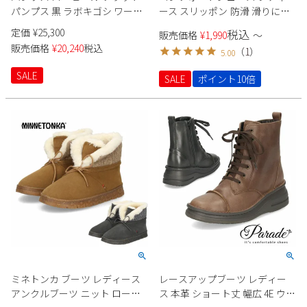
Parade
パンプス 黒 ラボキゴシ ワーク
ース スリッポン 防滑 滑りにく
雑貨
Parade
ウェア
ス 12763 ブラック グレー 太ヒ
い 4E ゆったり クッション性 屈
ご利用ガイド
定価
¥
25,300
税込
ビジネスバッグ
販売価格
¥
1,990
〜
SKECHERS
ール レディース 靴 日本製
曲性 軽量 軽い 幅広 ウォーキン
SKECHERS
販売価格
¥
20,240
税込
（
1
）
5.00
RABOKIGOSHI works
グ 981402 Parade
Parade
new balance
会員サービス
トートバッグ
moz
SALE
SALE
ポイント10倍
SKECHERS
asics
ショルダーバッグ
new balance
お問い合わせ
GAP
瞬足
puma
財布
メルマガ購買
EDWIN
new balance
営業日カレンダー
休業日
お問い合わせ窓口休業日
2026 年8月
ミネトンカ ブーツ レディース
レースアップブーツ レディー
日
月
火
水
木
金
土
アンクルブーツ ニット ローヒ
ス 本革 ショート丈 幅広 4E ウエ
1