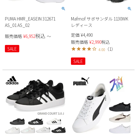
PUMA HMR_EASEIN 312671
Mafmof サボサンダル 1130WK
AS_01 AS_02
レディース
定価
¥
4,490
税込
販売価格
¥
6,952
〜
販売価格
¥
2,990
税込
SALE
（
1
）
4.00
SALE