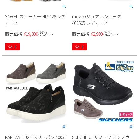
SOREL スニーカー NL5128 レデ
moz カジュアルシューズ
ィース
402505 レディース
税込
税込
販売価格
¥
19,800
〜
販売価格
¥
2,990
〜
SALE
SALE
PARTAM LUXE スリッポン 40031
SKECHERS サミッツ アンノウ