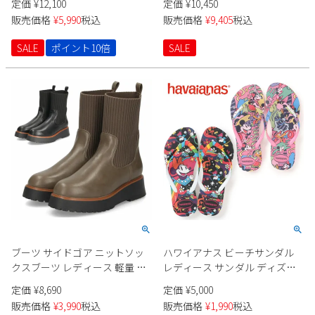
定価
¥
12,100
定価
¥
10,450
販売価格
¥
5,990
税込
販売価格
¥
9,405
税込
SALE
ポイント10倍
SALE
ブーツ サイドゴア ニットソッ
ハワイアナス ビーチサンダル
クスブーツ レディース 軽量 シ
レディース サンダル ディズニ
ョートブーツ 防寒 ブラック 厚
ー コラボ 4147020 SLIM DISNEY
定価
¥
8,690
定価
¥
5,000
底 マンチェッタ MASCHIETTA
STYLISH SANDAL ビーサン ハワ
販売価格
¥
3,990
税込
販売価格
¥
1,990
税込
9301 異素材
イ havaianas