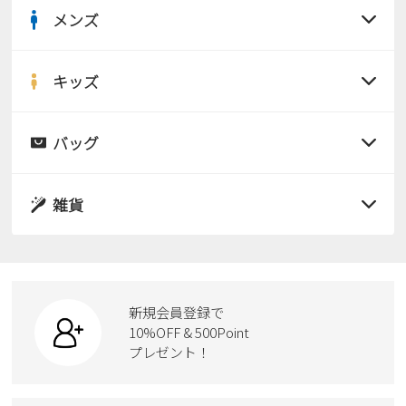
メンズ
すべての商品
サンダル
キッズ
すべての商品
レインシューズ
サンダル
バッグ
すべての商品
パンプス
レインシューズ
サンダル
雑貨
スニーカー
すべての商品
スニーカー
レインシューズ
ローファー
リュック
ビジネス・ドレスシューズ
すべての商品
スニーカー
カジュアルシューズ
ボディバッグ
新規会員登録で
ローファー
ケア用品
10%OFF & 500Point
スクール
ワークシューズ
プレゼント！
ハンドバッグ
カジュアルシューズ
雑貨
フォーマル
ブーツ
ビジネスバッグ