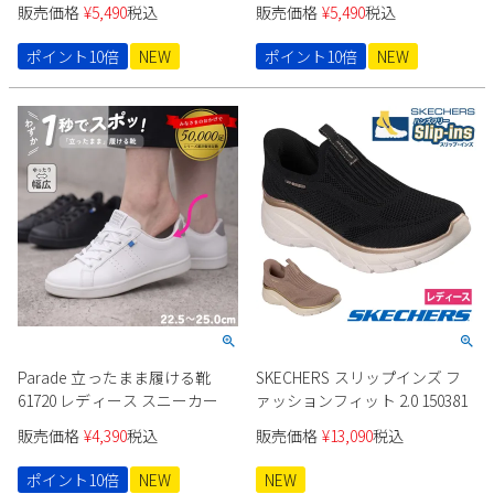
販売価格
¥
5,490
税込
販売価格
¥
5,490
税込
Parade
雑貨
Parade
ウェア
ご利用ガイド
ビジネスバッグ
ポイント10倍
NEW
ポイント10倍
NEW
SKECHERS
SKECHERS
Parade
new balance
会員サービス
トートバッグ
moz
SKECHERS
asics
ショルダーバッグ
new balance
お問い合わせ
GAP
瞬足
puma
財布
メルマガ購買
EDWIN
new balance
営業日カレンダー
Parade 立ったまま履ける靴
SKECHERS スリップインズ フ
休業日
お問い合わせ窓口休業日
61720 レディース スニーカー
ァッションフィット 2.0 150381
2026 年8月
販売価格
¥
4,390
税込
販売価格
¥
13,090
税込
日
月
火
水
木
金
土
ポイント10倍
NEW
NEW
1