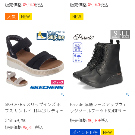
ア
販売価格
¥
5,940
税込
販売価格
¥
5,940
税込
人気
NEW
NEW
SKECHERS スリップインズ ボ
Parade 厚底レースアップウェ
ブス サン レイ 114413 レディー
ッジソールブーツ H6143PR レ
ス
ディース
定価
¥
9,790
販売価格
¥
6,039
税込
販売価格
¥
8,811
税込
ポイント10倍
NEW