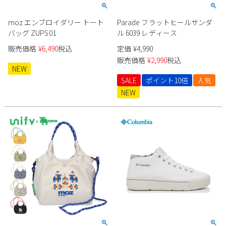
moz エンブロイダリー トート
Parade フラットヒールサンダ
バッグ ZUPS01
ル 6039 レディース
販売価格
¥
6,490
税込
定価
¥
4,990
販売価格
¥
2,990
税込
NEW
SALE
ポイント10倍
人気
NEW