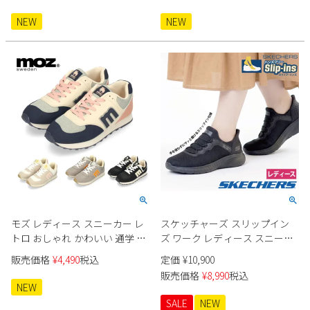
NEW
NEW
モズ レディース スニーカー レ
スケッチャーズ スリップイン
トロ おしゃれ かわいい 通学 通
ズ ワーク レディース スニーカ
勤 カジュアル ローカット レー
ー 防滑 滑りにくい 雨 靴 スクワ
販売価格
¥
4,490
税込
定価
¥
10,900
スアップ 軽量 MOZ 40523
ッド カオス SR ジャスル 108194
販売価格
¥
8,990
税込
ブラック 黒 SKECHERS
NEW
SALE
NEW