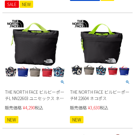
SALE
NEW
THE NORTH FACE ビルビーポー
THE NORTH FACE ビルビーポー
チL NN22603 ユニセックス ネコ
チM 22604 ネコポス
ポス
販売価格
¥
4,290
税込
販売価格
¥
3,630
税込
NEW
NEW