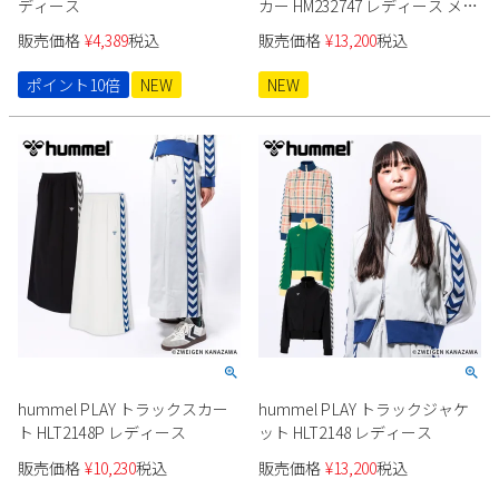
ディース
カー HM232747 レディース メン
ズ ユニセックス
販売価格
¥
4,389
税込
販売価格
¥
13,200
税込
ポイント10倍
NEW
NEW
hummel PLAY トラックスカー
hummel PLAY トラックジャケ
ト HLT2148P レディース
ット HLT2148 レディース
販売価格
¥
10,230
税込
販売価格
¥
13,200
税込