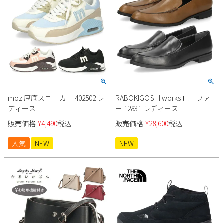
moz 厚底スニーカー 402502 レ
RABOKIGOSHI works ローファ
ディース
ー 12831 レディース
販売価格
¥
4,490
税込
販売価格
¥
28,600
税込
人気
NEW
NEW