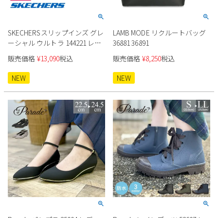
SKECHERSスリップインズ グレ
LAMB MODE リクルートバッグ
ーシャル ウルトラ 144221 レデ
36881 36891
ィース
販売価格
¥
13,090
税込
販売価格
¥
8,250
税込
NEW
NEW