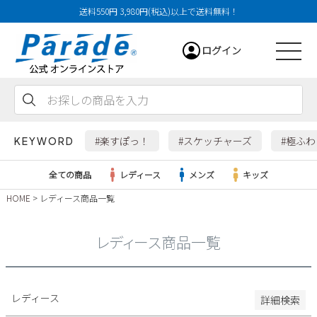
送料550円 3,980円(税込)以上で送料無料！
29cm
ログイン
29.5cm
30cm
31cm
会員登録
お気に入り
カート
32cm
#楽すぽっ！
#スケッチャーズ
#極ふ
KEYWORD
特徴
全ての商品
レディース
メンズ
キッズ
防水・撥水
HOME
レディース商品一覧
幅広3E
レディース
幅広4E～
レディース商品一覧
検索
メンズ
すべての商品
レディース
詳細検索