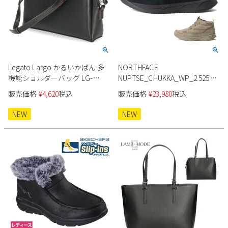
Legato Largo かるいかばん 多
NORTHFACE
機能ショルダーバッグ LG-
NUPTSE_CHUKKA_WP_2 52574
P0123
KK
販売価格
¥
4,620
税込
販売価格
¥
23,980
税込
NEW
NEW