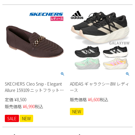
2
3
4
5
6
7
8
9
10
11
12
13
14
15
16
17
18
19
20
21
22
23
24
25
26
27
28
29
30
31
2026 年9月
日
月
火
水
木
金
土
1
2
3
4
5
6
7
8
9
10
11
12
SKECHERS Cleo Snip - Elegant
ADIDAS ギャラクシー8W レディ
13
14
15
16
17
18
19
Allure 159109 ニットフラットシ
ース
20
21
22
23
24
25
26
ューズ
定価
¥
8,500
販売価格
¥
6,600
税込
27
28
29
30
販売価格
¥
6,990
税込
NEW
SALE
NEW