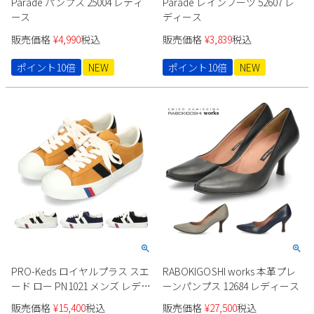
Parade パンプス 25004 レディ
Parade レインブーツ 52607 レ
ース
ディース
販売価格
¥
4,990
税込
販売価格
¥
3,839
税込
ポイント10倍
NEW
ポイント10倍
NEW
PRO-Keds ロイヤルプラス スエ
RABOKIGOSHI works 本革プレ
ード ロー PN1021 メンズ レディ
ーンパンプス 12684 レディース
ース
販売価格
¥
15,400
税込
販売価格
¥
27,500
税込