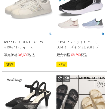
adidas VL COURT BASE W
PUMA ソフトライド ハーモニー
KH9497 レディース
LCM イーズイン 313768 レディ
ース
販売価格
¥
6,600
税込
販売価格
¥
8,690
税込
NEW
NEW