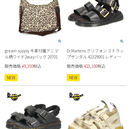
gream supply 牛革付属アニマ
Dr.Martens グリフォン ストラッ
ル柄ワイド2wayバッグ 20701
プサンダル 42329001 レディー
ス
販売価格
¥
9,350
税込
販売価格
¥
23,100
税込
NEW
NEW