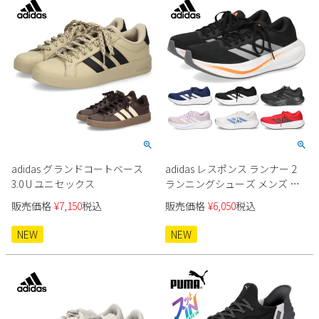
新規会員登録
会社概要
プライバシーポリシー
特定商取引法に基づく表示
adidas グランドコートベース
adidas レスポンス ランナー 2
お問い合わせ
3.0 U ユニセックス
ランニングシューズ メンズ レ
ディース
販売価格
¥
7,150
税込
販売価格
¥
6,050
税込
NEW
NEW