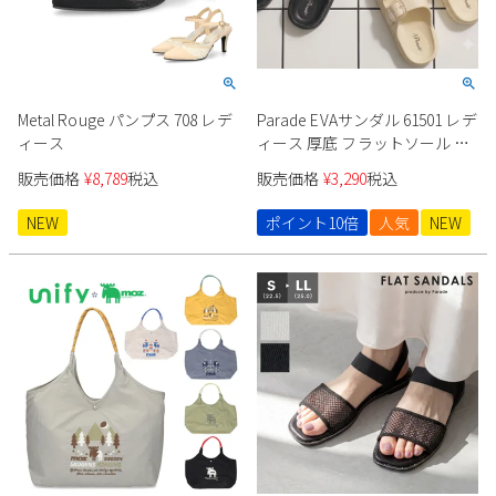
Metal Rouge パンプス 708 レデ
Parade EVAサンダル 61501 レデ
ィース
ィース 厚底 フラットソール フ
ットベッド
販売価格
¥
8,789
税込
販売価格
¥
3,290
税込
NEW
ポイント10倍
人気
NEW