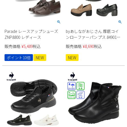
Parade レースアップシューズ
byあしながおじさん 厚底コイ
ZNP8800 レディース
ンローファーパンプス 8490119
レディース
販売価格
¥
5,489
税込
販売価格
¥
8,690
税込
ポイント10倍
NEW
NEW