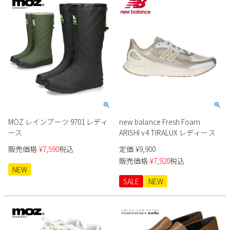
MOZ レインブーツ 9701 レディ
new balance Fresh Foam
ース
ARISHI v4 TIRALUX レディース
販売価格
¥
7,590
税込
定価
¥
9,900
販売価格
¥
7,920
税込
NEW
SALE
NEW