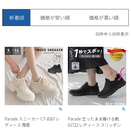
サンダル
キッズ
すべての商品
レインシューズ
新着順
価格が安い順
価格が高い順
サンダル
NEW
すべての商品
パンプス
65
件中
1
-
65
件表示
レインシューズ
サンダル
SALE
スニーカー
すべての商品
スニーカー
レインシューズ
ローファー
レディース新入荷
バッグ
ビジネス・ドレスシューズ
すべての商品
スニーカー
カジュアルシューズ
メンズ新入荷
ローファー
レディースSALE
雑貨
スクール
すべての商品
ワークシューズ
キッズ新入荷
カジュアルシューズ
メンズSALE
フォーマル
リュック
詳細検索
ブーツ
すべての商品
ワークシューズ
キッズSALE
ブーツ
ボディバッグ
Parade スニーカー CT-8167 レ
Parade 立ったまま履ける靴
ウェア
ケア用品
ブーツ
ディース 厚底
61722 レディース スリッポン
店舗一覧
ハンドバッグ