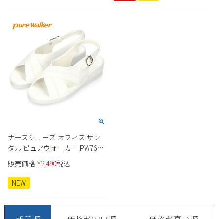
ナースシューズ オフィス サン
ダル ピュアウォーカー PW7602
ナースサンダル 疲れにくい 静
販売価格
¥
2,490
税込
音 静か 白 滑りにくい pure
walker
NEW
新着順
価格が安い順
価格が高い順