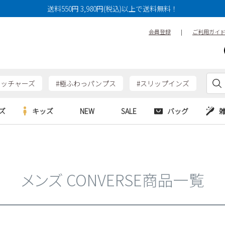
14cm
14.5cm
15cm
送料550円 3,980円(税込)以上で送料無料！
17cm
17.5cm
18cm
会員登録
|
ご利用ガイ
20cm
20.5cm
21cm
23cm
23.5cm
24cm
26cm
26.5cm
27cm
ケッチャーズ
#極ふわっパンプス
#スリップインズ
29cm
29.5cm
30cm
ズ
キッズ
NEW
SALE
バッグ
特徴
防水・撥水
幅広3E
e
Parade
Parade
アルシューズ
バッグ
カジュアルシューズ
幅広4E～
HERS
SKECHERS
SKECHERS
シューズ
ダーバッグ
ワークシューズ
メンズ CONVERSE商品一覧
alance
moz
GAP
new balance
EDWIN
ブーツ
puma
new balance
検索
ウェア