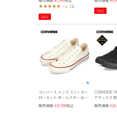
販売価格
¥
3,990
税込
販売価格
¥
4,9
STAR 靴 定番 国内正規品 JPN
ジュ ライト
（
1
）
5.00
印有り ブラック ホワイト ネイ
SALE
ビー レッド
SALE
コンバース メンズ スニーカー
CONVERSE 
ローカット オールスター ALL
アテックス 防水 スエード
STAR J VTG 57 OX 31313470
35200820 メ
販売価格
¥
20,900
税込
販売価格
¥
28,
CONVERSE ホワイト 紐靴 国内
正規品