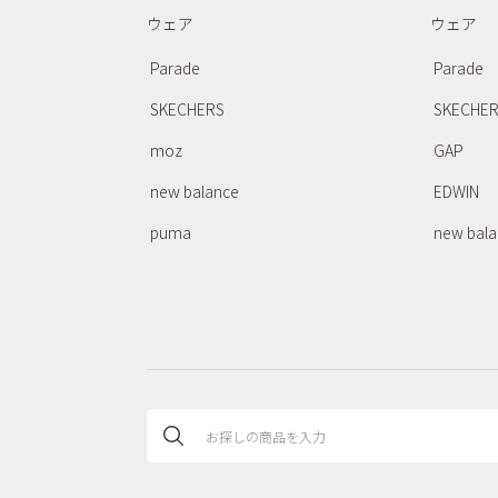
ウェア
ウェア
Parade
Parade
SKECHERS
SKECHE
moz
GAP
new balance
EDWIN
puma
new bal