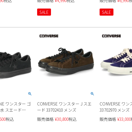
90
税込
販売価格
¥
4,990
税込
販売価格
¥
6,990
グレイ
ランニング
RT HI スニーカー 
38001501
SALE
SALE
ONE ワンスター ゴ
CONVERSE ワンスター J スエ
CONVERSE ワン
ード 33702410 メンズ
33702970 メンズ
ンズ
600
税込
販売価格
¥
30,800
税込
販売価格
¥
33,000