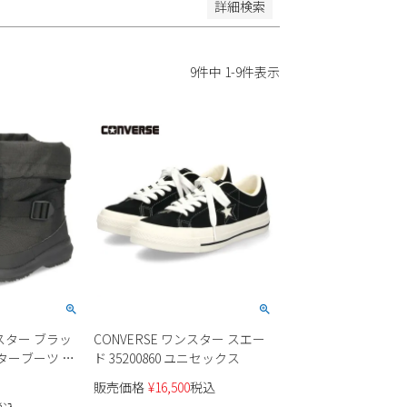
詳細検索
9
件中
1
-
9
件表示
スター ブラッ
CONVERSE ワンスター スエー
ターブーツ ロ
ド 35200860 ユニセックス
AY メンズ レ
販売価格
¥
16,500
税込
 防寒 1570