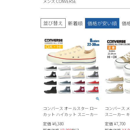
メンズ CONVERSE
ブーツ
並び替え
新着順
価格が安い順
価
コンバース オールスター ロー
コンバース 
カット ハイカット スニーカー
スニーカー 
レディース メンズ CONVERSE
スター カラーズ
定価
¥
6,380
定価
¥
7,700
OX HI キャンバス CANVAS ALL
CONVERSE