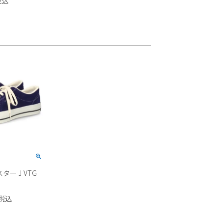
税込
CONVERSE
スター J VTG
税込