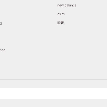
new balance
asics
瞬足
RS
ance