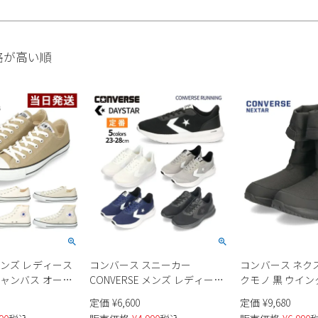
格が高い順
メンズ レディース
コンバース スニーカー
コンバース ネク
キャンバス オール
CONVERSE メンズ レディース
クモノ 黒 ウイン
 OX HI
デイスター DAYSTAR 靴 定番 ロ
ング ショート 2W
定価
¥
6,600
定価
¥
9,680
 定番 ホワイト ベー
ーカット デイリー カジュアル
ディース 防水 防滑