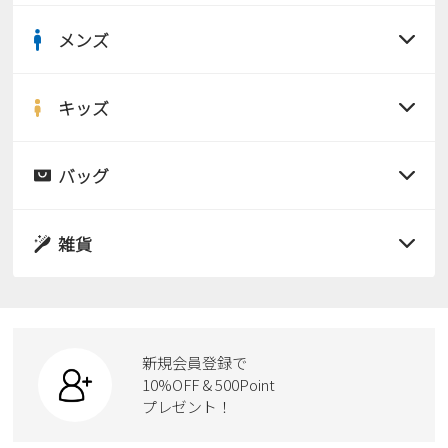
Parade
雑貨
Parade
ウェア
メンズ
ご利用ガイド
ビジネスバッグ
SKECHERS
すべての商品
SKECHERS
Parade
new balance
会員サービス
トートバッグ
サンダル
キッズ
moz
すべての商品
SKECHERS
asics
ショルダーバッグ
new balance
お問い合わせ
レインシューズ
サンダル
バッグ
GAP
瞬足
puma
すべての商品
財布
パンプス
メルマガ購買
EDWIN
レインシューズ
サンダル
雑貨
スニーカー
new balance
すべての商品
スニーカー
レインシューズ
ローファー
営業日カレンダー
リュック
ビジネス・ドレスシューズ
すべての商品
スニーカー
休業日
お問い合わせ窓口休業日
カジュアルシューズ
ボディバッグ
新規会員登録で
ローファー
ケア用品
10%OFF & 500Point
2026 年8月
スクール
ワークシューズ
プレゼント！
ハンドバッグ
日
月
火
水
木
金
土
カジュアルシューズ
雑貨
フォーマル
1