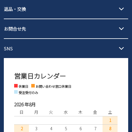
【宅配便】
【ネコポス】
新規会員登録
返品・交換
北海道・本州・四国・九州…550円
全国一律…220円（税込）
沖縄…1,980円
発送日・送料詳細については
ご利用ガイド
を
履いてみないとわからない靴だからこそ、サイズ交換にかかる送料
会社概要
3,980円（税込）以上お買い上げで送料無料
ご利用ください。
お問合せ先
の片道無料サービスを実施中！
3,980円（税込）以上お買い上げで送料1,425円
【サイズ交換期間延長のお知らせ】
プライバシーポリシー
メール :
info@parade-shoes.jp
ただいまギフト用としてのご利用が増えていることを受け、プレゼ
発送日・送料詳細については
ご利用ガイド
を
SNS
営業時間：11時～17時
ントとしても安心してご利用いただけるよう、サイズ交換の受付期
ご利用ください。
特定商取引法に基づく表示
メールの返信につきましては、
間を「お届けから30日間」へと延長いたしました。
3営業日以内にさせていただいております。
商品到着後30日以内にメールにてお申し出ください。折り返し詳細
※お問い合わせは現在メール
で受け付けております。
なご案内をお送りいたします。詳しくは
ご利用ガイド
をご利用くだ
お問い合わせ
営業日カレンダー
※土日祝はお問い合わせ窓口休業日となります。
さい。
Instagram
Facebook
休業日
お問い合わせ窓口休業日
受注受付のみ
2026 年8月
日
月
火
水
木
金
土
1
2
3
4
5
6
7
8