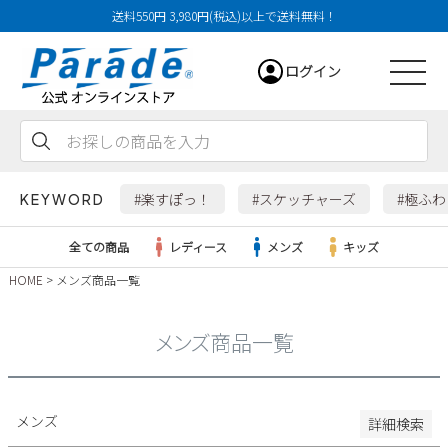
送料550円 3,980円(税込)以上で送料無料！
29cm
ログイン
29.5cm
30cm
31cm
会員登録
お気に入り
カート
32cm
#楽すぽっ！
#スケッチャーズ
#極ふ
KEYWORD
特徴
全ての商品
レディース
メンズ
キッズ
防水・撥水
HOME
メンズ商品一覧
幅広3E
レディース
幅広4E～
メンズ商品一覧
検索
メンズ
すべての商品
メンズ
詳細検索