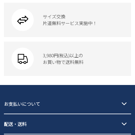
ブーツ
ビジネスバッグ
ワークシューズ
2
3
4
5
6
7
8
ブーツ
9
10
11
12
13
14
15
サイズ交換
ウェア
トートバッグ
ブーツ
片道無料サービス実施中！
16
17
18
19
20
21
22
23
24
25
26
27
28
29
Parade
ショルダーバッグ
Parade
ウェア
30
31
SKECHERS
財布
SKECHERS
2026 年9月
3,980円(税込)以上の
Parade
new balance
日
月
お買い物で送料無料
火
水
木
金
土
moz
SKECHERS
1
2
3
4
5
asics
new balance
6
7
8
9
10
11
12
GAP
瞬足
13
14
15
16
17
18
19
puma
20
EDWIN
21
22
23
24
25
26
お支払いについて
27
28
29
30
new balance
クレジットカード決済、AmazonPay決済、
配送・送料
PayPay（オンライン決済）、代金引換のご利用が可能です。
詳しくは
ご利用ガイド
をご確認ください。