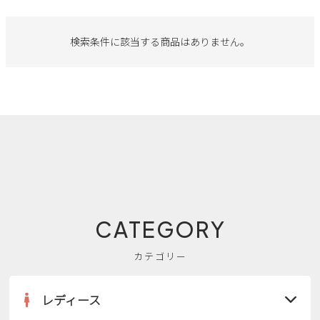
サンダル
キッズ
すべての商品
レインシューズ
検索条件に該当する商品はありません。
サンダル
NEW
すべての商品
パンプス
レインシューズ
サンダル
SALE
スニーカー
すべての商品
スニーカー
レインシューズ
ローファー
レディース新入荷
バッグ
ビジネス・ドレスシューズ
すべての商品
スニーカー
カジュアルシューズ
メンズ新入荷
ローファー
レディースSALE
雑貨
スクール
すべての商品
ワークシューズ
キッズ新入荷
CATEGORY
カジュアルシューズ
メンズSALE
フォーマル
リュック
詳細検索
ブーツ
カテゴリー
すべての商品
ワークシューズ
キッズSALE
ブーツ
ボディバッグ
ウェア
ケア用品
レディース
ブーツ
店舗一覧
ハンドバッグ