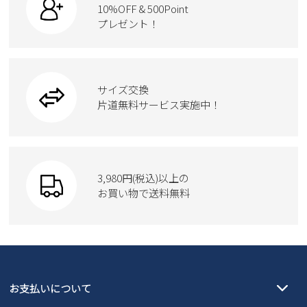
ローファー
ケア用品
10%OFF & 500Point
スクール
ワークシューズ
プレゼント！
ハンドバッグ
カジュアルシューズ
雑貨
フォーマル
ブーツ
ビジネスバッグ
ワークシューズ
ブーツ
サイズ交換
ウェア
トートバッグ
ブーツ
片道無料サービス実施中！
Parade
ショルダーバッグ
Parade
ウェア
SKECHERS
財布
SKECHERS
3,980円(税込)以上の
Parade
new balance
お買い物で送料無料
moz
SKECHERS
asics
new balance
GAP
瞬足
puma
EDWIN
お支払いについて
new balance