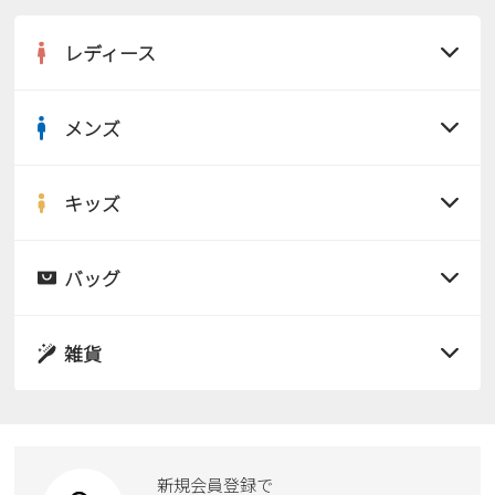
レディース
メンズ
すべての商品
サンダル
キッズ
すべての商品
レインシューズ
サンダル
バッグ
すべての商品
パンプス
レインシューズ
サンダル
雑貨
スニーカー
すべての商品
スニーカー
レインシューズ
ローファー
リュック
ビジネス・ドレスシューズ
すべての商品
スニーカー
カジュアルシューズ
ボディバッグ
新規会員登録で