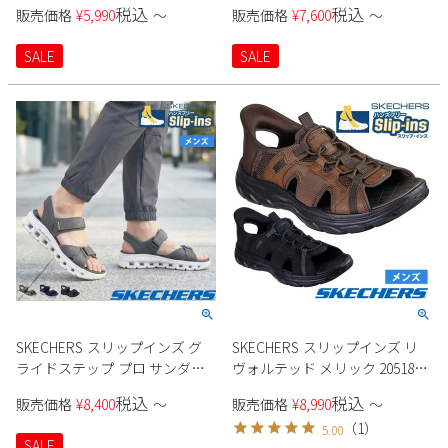
232799 メンズ
税込
税込
Parade
販売価格
¥
5,990
〜
販売価格
¥
7,600
〜
雑貨
Parade
ウェア
ご利用ガイド
ビジネスバッグ
SKECHERS
SALE
SALE
SKECHERS
Parade
new balance
会員サービス
トートバッグ
moz
SKECHERS
asics
ショルダーバッグ
new balance
お問い合わせ
GAP
瞬足
puma
財布
メルマガ購買
EDWIN
new balance
営業日カレンダー
SKECHERS スリップインズ グ
SKECHERS スリップインズ リ
休業日
お問い合わせ窓口休業日
ライドステップ プロ サンダル
ヴォルテッド メリック 205181
2026 年8月
232980 メンズ
メンズ
税込
税込
販売価格
¥
8,400
〜
販売価格
¥
8,990
〜
日
月
火
水
木
金
土
（
1
）
5.00
1
SALE