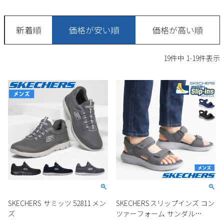
サンダル
キッズ
すべての商品
レインシューズ
新着順
価格が安い順
価格が高い順
サンダル
NEW
すべての商品
パンプス
19
件中
1
-
19
件表示
レインシューズ
サンダル
SALE
スニーカー
すべての商品
スニーカー
レインシューズ
ローファー
レディース新入荷
バッグ
ビジネス・ドレスシューズ
すべての商品
スニーカー
カジュアルシューズ
メンズ新入荷
ローファー
レディースSALE
雑貨
スクール
すべての商品
ワークシューズ
キッズ新入荷
カジュアルシューズ
メンズSALE
フォーマル
リュック
詳細検索
ブーツ
すべての商品
ワークシューズ
キッズSALE
ブーツ
ボディバッグ
SKECHERS サミッツ 52811 メン
SKECHERSスリップインズ コン
ウェア
ケア用品
ブーツ
ズ
ツァーフォーム サンダル
店舗一覧
ハンドバッグ