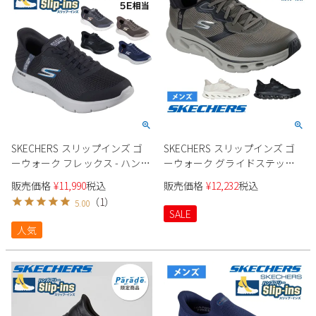
SKECHERS スリップインズ ゴ
SKECHERS スリップインズ ゴ
ーウォーク フレックス - ハンズ
ーウォーク グライドステップ
アップ エクストラワイド幅 5E
2.0 ザック 216660 メンズ
販売価格
¥
11,990
税込
販売価格
¥
12,232
税込
相当 216324WW メンズ
（
1
）
5.00
SALE
人気