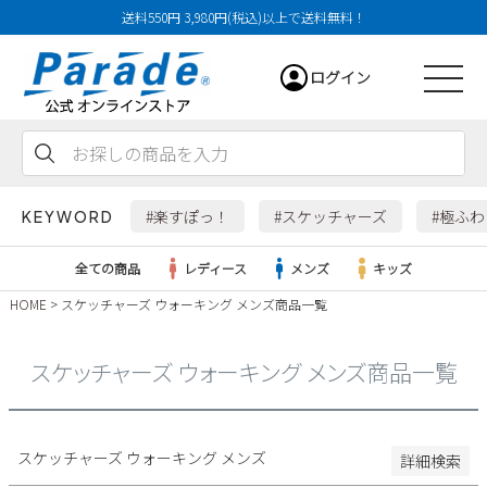
送料550円 3,980円(税込)以上で送料無料！
29cm
ログイン
29.5cm
30cm
31cm
会員登録
お気に入り
カート
32cm
#楽すぽっ！
#スケッチャーズ
#極ふ
KEYWORD
特徴
全ての商品
レディース
メンズ
キッズ
防水・撥水
HOME
スケッチャーズ ウォーキング メンズ商品一覧
幅広3E
レディース
幅広4E～
スケッチャーズ ウォーキング メンズ商品一覧
検索
メンズ
すべての商品
スケッチャーズ ウォーキング メンズ
詳細検索