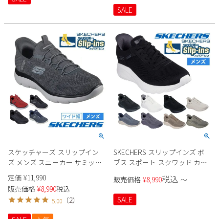
SALE
2
3
4
5
6
7
8
9
10
11
12
13
14
15
16
17
18
19
20
21
22
23
24
25
26
27
28
29
30
31
2026 年9月
日
月
火
水
木
金
土
1
2
3
4
5
6
7
8
9
10
11
12
13
14
15
16
17
18
19
スケッチャーズ スリップイン
SKECHERS スリップインズ ボ
20
21
22
23
24
25
26
ズ メンズ スニーカー サミッツ
ブス スポート スクワッド カオ
27
28
29
30
キー ペース 232469W
ス - ソリッド ステップ 118312W
定価
¥
11,990
税込
販売価格
¥
8,990
〜
SKECHERS Slip-ins Summits -
メンズ
販売価格
¥
8,990
税込
Key Pace 靴 ワイド幅 幅広
SALE
（
2
）
5.00