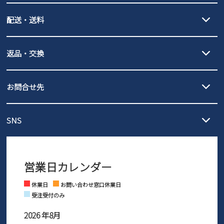
クレジットカード決済、AmazonPay決済、
配送・送料
PayPay（オンライン決済）、代金引換のご利用が可能です。
詳しくは
ご利用ガイド
をご確認ください。
【宅配便】
【ネコポス】
返品・交換
北海道・本州・四国・九州…550円
全国一律…220円（税込）
沖縄…1,980円
発送日・送料詳細については
ご利用ガイド
を
履いてみないとわからない靴だからこそ、サイズ交換にかかる送料
3,980円（税込）以上お買い上げで送料無料
ご利用ください。
お問合せ先
の片道無料サービスを実施中！
3,980円（税込）以上お買い上げで送料1,425円
【サイズ交換期間延長のお知らせ】
メール :
info@parade-shoes.jp
ただいまギフト用としてのご利用が増えていることを受け、プレゼ
発送日・送料詳細については
ご利用ガイド
を
SNS
営業時間：11時～17時
ントとしても安心してご利用いただけるよう、サイズ交換の受付期
ご利用ください。
メールの返信につきましては、
間を「お届けから30日間」へと延長いたしました。
3営業日以内にさせていただいております。
商品到着後30日以内にメールにてお申し出ください。折り返し詳細
※お問い合わせは現在メール
で受け付けております。
なご案内をお送りいたします。詳しくは
ご利用ガイド
をご利用くだ
営業日カレンダー
※土日祝はお問い合わせ窓口休業日となります。
さい。
Instagram
Facebook
休業日
お問い合わせ窓口休業日
受注受付のみ
2026 年8月