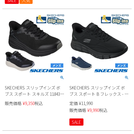
SALE
人気
新規会員登録
会社概要
プライバシーポリシー
特定商取引法に基づく表示
お問い合わせ
SKECHERS スリップインズ ボ
SKECHERS スリップインズ ボ
ブス スポート スキルズ 118431
ブス スポート B フレックス - ス
メンズ
ムース エッジ 118116 メンズ
販売価格
¥
9,350
税込
定価
¥
11,990
販売価格
¥
9,990
税込
SALE