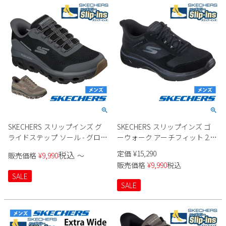
SKECHERS スリップインズ グ
SKECHERS スリップインズ ゴ
ライドステップ ソール - グロー
ーウォーク アーチフィット 2.0
バー ピーク 237812 メンズ
シアード 216650 メンズ
定価
¥
15,290
税込
販売価格
¥
9,990
〜
販売価格
¥
9,990
税込
SALE
SALE