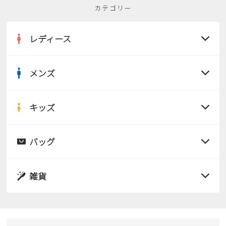
カテゴリー
レディース
メンズ
すべての商品
サンダル
キッズ
すべての商品
レインシューズ
サンダル
バッグ
すべての商品
パンプス
レインシューズ
サンダル
雑貨
スニーカー
すべての商品
スニーカー
レインシューズ
ローファー
リュック
ビジネス・ドレスシューズ
すべての商品
スニーカー