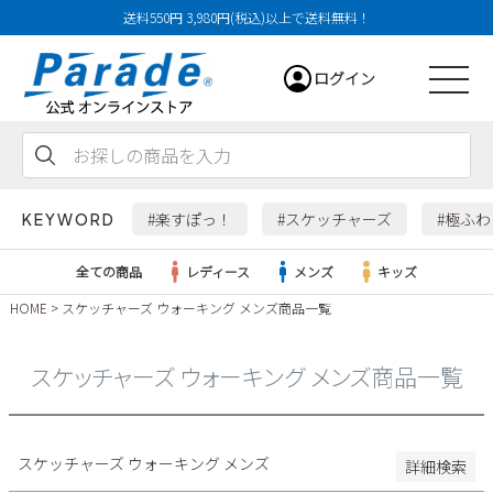
送料550円 3,980円(税込)以上で送料無料！
29cm
ログイン
29.5cm
30cm
31cm
会員登録
お気に入り
カート
32cm
#楽すぽっ！
#スケッチャーズ
#極ふ
KEYWORD
特徴
全ての商品
レディース
メンズ
キッズ
防水・撥水
HOME
スケッチャーズ ウォーキング メンズ商品一覧
幅広3E
レディース
幅広4E～
スケッチャーズ ウォーキング メンズ商品一覧
検索
メンズ
すべての商品
スケッチャーズ ウォーキング メンズ
詳細検索