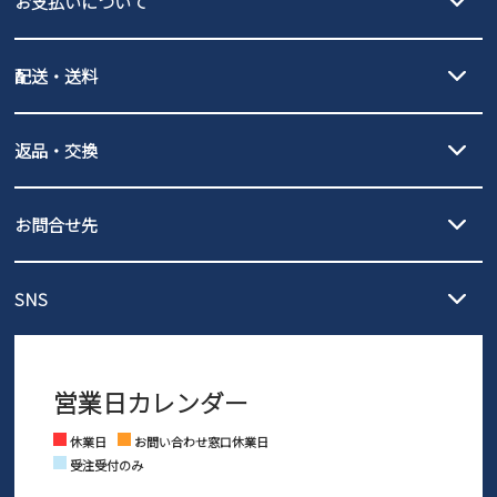
お支払いについて
new balance
クレジットカード決済、AmazonPay決済、
配送・送料
PayPay（オンライン決済）、代金引換のご利用が可能です。
詳しくは
ご利用ガイド
をご確認ください。
【宅配便】
【ネコポス】
返品・交換
北海道・本州・四国・九州…550円
全国一律…220円（税込）
沖縄…1,980円
発送日・送料詳細については
ご利用ガイド
を
履いてみないとわからない靴だからこそ、サイズ交換にかかる送料
3,980円（税込）以上お買い上げで送料無料
ご利用ください。
お問合せ先
の片道無料サービスを実施中！
3,980円（税込）以上お買い上げで送料1,425円
【サイズ交換期間延長のお知らせ】
メール :
info@parade-shoes.jp
ただいまギフト用としてのご利用が増えていることを受け、プレゼ
発送日・送料詳細については
ご利用ガイド
を
SNS
営業時間：11時～17時
ントとしても安心してご利用いただけるよう、サイズ交換の受付期
ご利用ください。
メールの返信につきましては、
間を「お届けから30日間」へと延長いたしました。
3営業日以内にさせていただいております。
商品到着後30日以内にメールにてお申し出ください。折り返し詳細
※お問い合わせは現在メール
で受け付けております。
なご案内をお送りいたします。詳しくは
ご利用ガイド
をご利用くだ
営業日カレンダー
※土日祝はお問い合わせ窓口休業日となります。
さい。
Instagram
Facebook
休業日
お問い合わせ窓口休業日
受注受付のみ