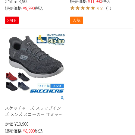
定価
¥
13,900
販売価格
¥
11,990
税込
相当 216324WW メンズ
販売価格
¥
9,990
税込
（
1
）
5.00
SALE
人気
スケッチャーズ スリップイン
ズ メンズ スニーカー サミッツ
キー ペース 232469W
定価
¥
10,900
SKECHERS Slip-ins Summits -
販売価格
¥
8,990
税込
Key Pace 靴 ワイド幅 幅広