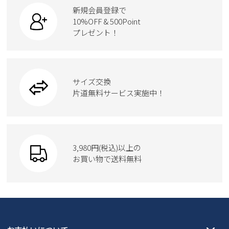
カジュアルシューズ
ボディバッグ
新規会員登録で
ローファー
ケア用品
10%OFF & 500Point
スクール
ワークシューズ
プレゼント！
ハンドバッグ
カジュアルシューズ
雑貨
フォーマル
ブーツ
ビジネスバッグ
ワークシューズ
ブーツ
サイズ交換
ウェア
トートバッグ
ブーツ
片道無料サービス実施中！
Parade
ショルダーバッグ
Parade
ウェア
SKECHERS
財布
SKECHERS
3,980円(税込)以上の
Parade
new balance
お買い物で送料無料
moz
SKECHERS
asics
new balance
GAP
瞬足
puma
EDWIN