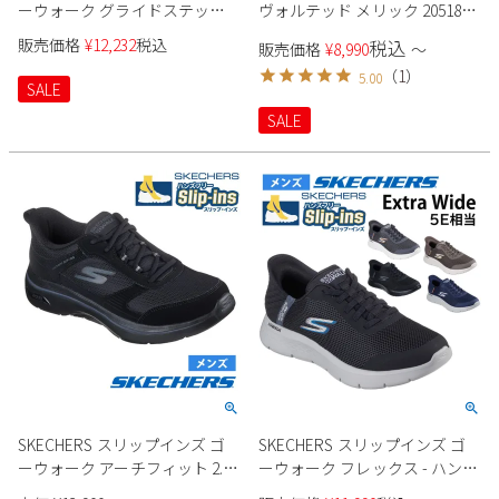
ーウォーク グライドステップ
ヴォルテッド メリック 205181
2.0 ザック 216660 メンズ
メンズ
販売価格
¥
12,232
税込
税込
販売価格
¥
8,990
〜
（
1
）
5.00
SALE
SALE
SKECHERS スリップインズ ゴ
SKECHERS スリップインズ ゴ
ーウォーク アーチフィット 2.0
ーウォーク フレックス - ハンズ
シアード 216650 メンズ
アップ エクストラワイド幅 5E