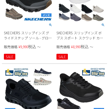
SKECHERS スリップインズ グ
SKECHERS スリップインズ ボ
ライドステップ ソール - グロー
ブス スポート スクワッド カオ
バー ピーク 237812 メンズ
ス - ソリッド ステップ 118312W
税込
税込
販売価格
¥
9,990
〜
販売価格
¥
8,990
〜
メンズ
SALE
SALE