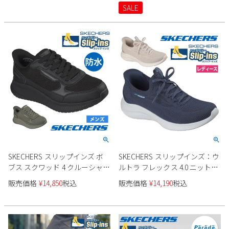
SALE
2
3
4
5
6
7
8
9
10
11
12
13
14
15
16
17
18
19
20
21
22
23
24
25
26
27
28
29
30
31
2026 年9月
日
月
火
水
木
金
土
1
2
3
4
5
6
7
8
9
10
11
12
13
14
15
16
17
18
19
SKECHERS スリップインズ ボ
SKECHERS スリップインズ：ウ
20
21
22
23
24
25
26
ブス スクワッド 4 クルーシャル
ルトラ フレックス 4.0 ニット素
27
28
29
30
ステップ 防水 118416 メンズ
材 150801 レディース
販売価格
¥
14,850
税込
販売価格
¥
14,190
税込