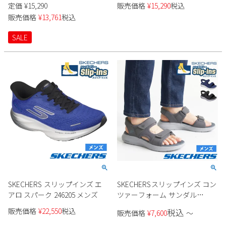
ズ
定価
¥
15,290
販売価格
¥
15,290
税込
Parade
雑貨
Parade
ウェア
販売価格
¥
13,761
税込
ご利用ガイド
ビジネスバッグ
SKECHERS
SKECHERS
SALE
Parade
new balance
会員サービス
トートバッグ
moz
SKECHERS
asics
ショルダーバッグ
new balance
お問い合わせ
GAP
瞬足
puma
財布
メルマガ購買
EDWIN
new balance
営業日カレンダー
休業日
お問い合わせ窓口休業日
SKECHERS スリップインズ エ
SKECHERSスリップインズ コン
アロ スパーク 246205 メンズ
ツァーフォーム サンダル
2026 年8月
232799 メンズ
日
月
火
水
木
金
土
販売価格
¥
22,550
税込
税込
販売価格
¥
7,600
〜
1