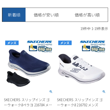
サンダル
キッズ
すべての商品
レインシューズ
新着順
価格が安い順
価格が高い順
サンダル
NEW
すべての商品
パンプス
19
件中
1
-
19
件表示
レインシューズ
サンダル
SALE
スニーカー
すべての商品
スニーカー
レインシューズ
ローファー
レディース新入荷
バッグ
ビジネス・ドレスシューズ
すべての商品
スニーカー
カジュアルシューズ
メンズ新入荷
ローファー
レディースSALE
雑貨
スクール
すべての商品
ワークシューズ
キッズ新入荷
カジュアルシューズ
メンズSALE
フォーマル
リュック
詳細検索
ブーツ
すべての商品
ワークシューズ
キッズSALE
ブーツ
ボディバッグ
SKECHERS スリップインズ ゴ
SKECHERS スリップインズ ゴ
ウェア
ケア用品
ブーツ
ーウォーク8ペラヨ 216784 メン
ーウォーク8 216792 メンズ
店舗一覧
ハンドバッグ