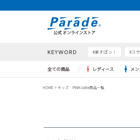
価格帯
〜
KEYWORD
検索
#楽すぽっ！
#ス
全ての商品
レディース
メン
HOME
キッズ PINK-latte商品一覧
Parad
サンダル
サンダル
サンダル
レディース新入荷
レディースSALE
リュック
ケア用品
カジュ
トート
SKEC
レインシューズ
レインシューズ
レインシューズ
メンズ新入荷
メンズSALE
ボディバッグ
雑貨
ワーク
ショル
new b
asics
パンプス
スニーカー
スニーカー
キッズ新入荷
キッズSALE
ハンドバッグ
ブーツ
財布
瞬足
スニーカー
ビジネス・ドレスシューズ
スクール
ビジネスバッグ
ウェア
ローファー
ローファー
フォーマル