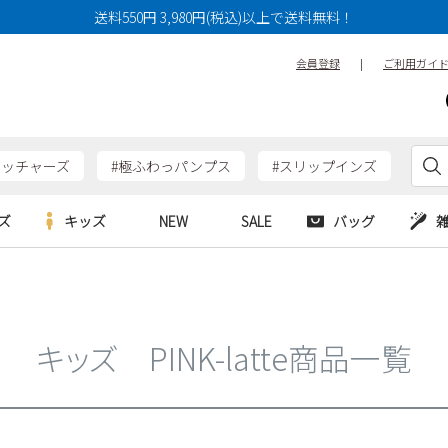
14cm
14.5cm
15cm
送料550円 3,980円(税込)以上で送料無料！
17cm
17.5cm
18cm
会員登録
|
ご利用ガイ
20cm
20.5cm
21cm
23cm
23.5cm
24cm
26cm
26.5cm
27cm
ケッチャーズ
#極ふわっパンプス
#スリップインズ
29cm
29.5cm
30cm
ズ
キッズ
NEW
SALE
バッグ
特徴
防水・撥水
幅広3E
e
Parade
Parade
アルシューズ
バッグ
カジュアルシューズ
幅広4E～
HERS
SKECHERS
SKECHERS
シューズ
ダーバッグ
ワークシューズ
キッズ PINK-latte商品一覧
alance
moz
GAP
new balance
EDWIN
ブーツ
puma
new balance
検索
ウェア