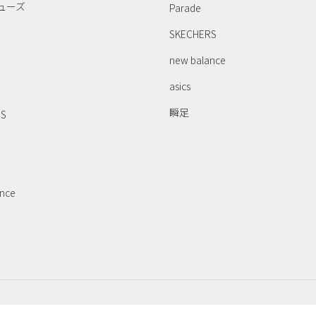
ューズ
Parade
SKECHERS
new balance
asics
瞬足
RS
ance