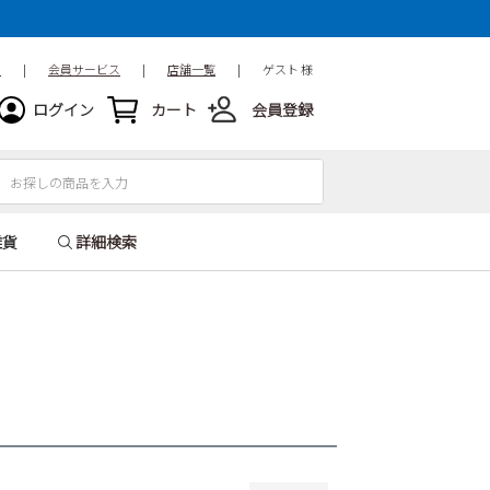
15.5cm
16cm
16.5cm
18.5cm
19cm
19.5cm
ド
|
会員サービス
|
店舗一覧
|
ゲスト 様
21.5cm
22cm
22.5cm
ログイン
カート
会員登録
24.5cm
25cm
25.5cm
27.5cm
28cm
28.5cm
31cm
32cm
雑貨
詳細検索