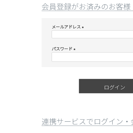
会員登録がお済みのお客様
ブーツ
メールアドレス
(
必
パスワード
須
)
(
必
須
)
ログイン
連携サービスでログイン・