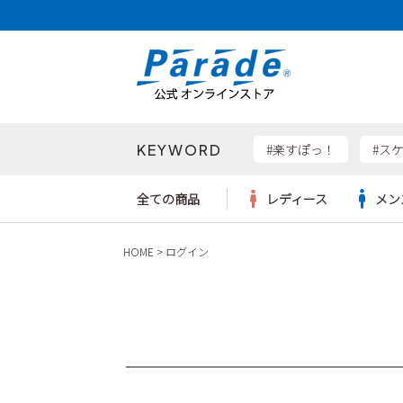
KEYWORD
検索
#楽すぽっ！
#ス
全ての商品
レディース
メン
HOME
ログイン
Parad
サンダル
サンダル
サンダル
レディース新入荷
レディースSALE
リュック
ケア用品
カジュ
トート
SKEC
レインシューズ
レインシューズ
レインシューズ
メンズ新入荷
メンズSALE
ボディバッグ
雑貨
ワーク
ショル
new b
asics
パンプス
スニーカー
スニーカー
キッズ新入荷
キッズSALE
ハンドバッグ
ブーツ
財布
瞬足
スニーカー
ビジネス・ドレスシューズ
スクール
ビジネスバッグ
ウェア
ローファー
ローファー
フォーマル