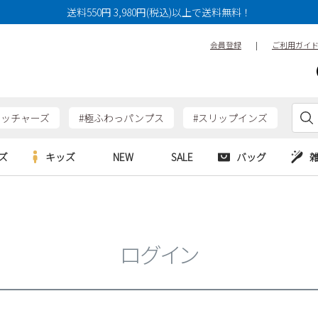
送料550円 3,980円(税込)以上で送料無料！
会員登録
|
ご利用ガイ
ケッチャーズ
#極ふわっパンプス
#スリップインズ
ズ
キッズ
NEW
SALE
バッグ
e
Parade
Parade
アルシューズ
バッグ
カジュアルシューズ
HERS
SKECHERS
SKECHERS
シューズ
ダーバッグ
ワークシューズ
ログイン
alance
moz
GAP
new balance
EDWIN
ブーツ
puma
new balance
ウェア