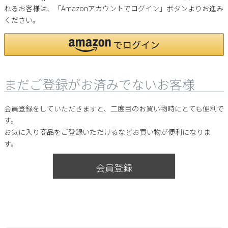
ご利用ガイド
れるお客様は、「Amazonアカウントでログイン」ボタンよりお進み
ビジネスバッグ
SKECHERS
SKECHERS
ください。
Parade
new balance
会員サービス
トートバッグ
moz
SKECHERS
asics
ショルダーバッグ
new balance
お問い合わせ
GAP
瞬足
まだご登録がお済みでないお客様
puma
財布
メルマガ購買
EDWIN
会員登録をしていただきますと、二度目のお買い物時にとても便利で
new balance
す。
お気に入り商品をご登録いただけるなどお買い物が便利になりま
営業日カレンダー
す。
休業日
お問い合わせ窓口休業日
会員登録
2026 年8月
日
月
火
水
木
金
土
1
2
3
4
5
6
7
8