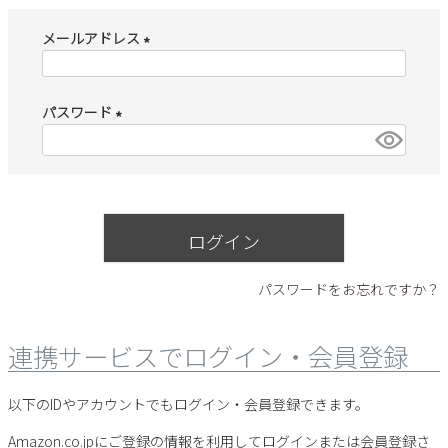
すべての商品
レインシューズ
メールアドレス
サンダル
NEW
すべての商品
(
パンプス
必
レインシューズ
サンダル
パスワード
SALE
須
スニーカー
すべての商品
)
スニーカー
(
レインシューズ
必
ローファー
レディース新入荷
バッグ
須
ビジネス・ドレスシューズ
すべての商品
スニーカー
)
カジュアルシューズ
メンズ新入荷
ログイン
ローファー
レディースSALE
雑貨
スクール
すべての商品
ワークシューズ
キッズ新入荷
パスワードをお忘れですか？
カジュアルシューズ
メンズSALE
フォーマル
リュック
詳細検索
ブーツ
すべての商品
ワークシューズ
キッズSALE
連携サービスでログイン・会員登録
ブーツ
ボディバッグ
ウェア
ケア用品
ブーツ
店舗一覧
以下のIDやアカウントでもログイン・会員登録できます。
ハンドバッグ
Parade
雑貨
Amazon.co.jpにご登録の情報を利用してログインまたは会員登録さ
Parade
ウェア