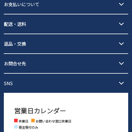
お支払いについて
会社概要
クレジットカード決済、AmazonPay決済、
配送・送料
PayPay（オンライン決済）、代金引換のご利用が可能です。
プライバシーポリシー
詳しくは
ご利用ガイド
をご確認ください。
【宅配便】
【ネコポス】
返品・交換
北海道・本州・四国・九州…550円
全国一律…220円（税込）
特定商取引法に基づく表示
沖縄…1,980円
発送日・送料詳細については
ご利用ガイド
を
履いてみないとわからない靴だからこそ、サイズ交換にかかる送料
お問い合わせ
3,980円（税込）以上お買い上げで送料無料
ご利用ください。
お問合せ先
の片道無料サービスを実施中！
3,980円（税込）以上お買い上げで送料1,425円
【サイズ交換期間延長のお知らせ】
メール :
info@parade-shoes.jp
ただいまギフト用としてのご利用が増えていることを受け、プレゼ
発送日・送料詳細については
ご利用ガイド
を
SNS
営業時間：11時～17時
ントとしても安心してご利用いただけるよう、サイズ交換の受付期
ご利用ください。
メールの返信につきましては、
間を「お届けから30日間」へと延長いたしました。
3営業日以内にさせていただいております。
商品到着後30日以内にメールにてお申し出ください。折り返し詳細
※お問い合わせは現在メール
で受け付けております。
なご案内をお送りいたします。詳しくは
ご利用ガイド
をご利用くだ
営業日カレンダー
※土日祝はお問い合わせ窓口休業日となります。
さい。
Instagram
Facebook
休業日
お問い合わせ窓口休業日
受注受付のみ