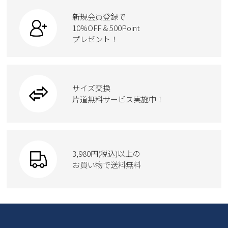
9
10
11
12
13
14
15
新規会員登録で
16
17
18
19
20
21
22
10%OFF & 500Point
プレゼント！
23
24
25
26
27
28
29
30
31
2026 年9月
サイズ交換
日
月
火
水
木
金
土
片道無料サービス実施中！
1
2
3
4
5
6
7
8
9
10
11
12
13
14
15
16
17
18
19
20
21
22
23
24
25
26
3,980円(税込)以上の
27
28
29
30
お買い物で送料無料
新規会員登録