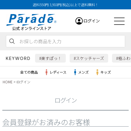
送料550円 3,980円(税込)以上で送料無料！
ログイン
会員登録
お気に入り
カート
#楽すぽっ！
#スケッチャーズ
#極ふ
KEYWORD
全ての商品
レディース
メンズ
キッズ
HOME
ログイン
レディース
ログイン
メンズ
すべての商品
会員登録がお済みのお客様
サンダル
キッズ