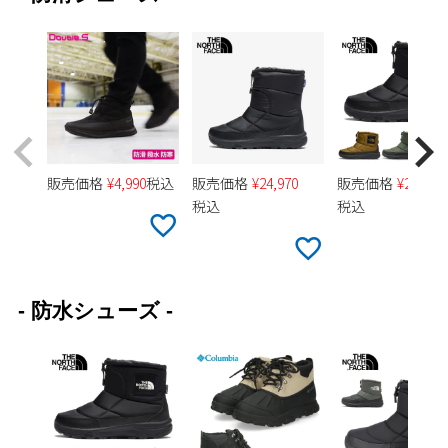
Parade
雑貨
Parade
ウェア
ご利用ガイド
ビジネスバッグ
SKECHERS
SKECHERS
Parade
new balance
会員サービス
トートバッグ
moz
SKECHERS
asics
ショルダーバッグ
new balance
お問い合わせ
GAP
瞬足
販売価格
¥
4,990
税込
販売価格
¥
24,970
販売価格
¥
24,970
puma
財布
税込
税込
メルマガ購買
EDWIN
new balance
営業日カレンダー
- 防水シューズ -
休業日
お問い合わせ窓口休業日
2026 年8月
日
月
火
水
木
金
土
1