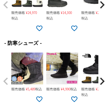
2
3
4
5
6
7
8
販売価格
¥
24,970
販売価格
¥
14,300
販売価格
¥
25,960
9
10
11
12
13
14
15
税込
税込
税込
16
17
18
19
20
21
22
23
24
25
26
27
28
29
30
31
- 防寒シューズ -
2026 年9月
日
月
火
水
木
金
土
1
2
3
4
5
6
7
8
9
10
11
12
13
14
15
16
17
18
19
20
21
22
23
24
25
26
27
28
29
30
販売価格
¥
5,489
税込
販売価格
¥
4,990
税込
販売価格
¥
24,970
税込