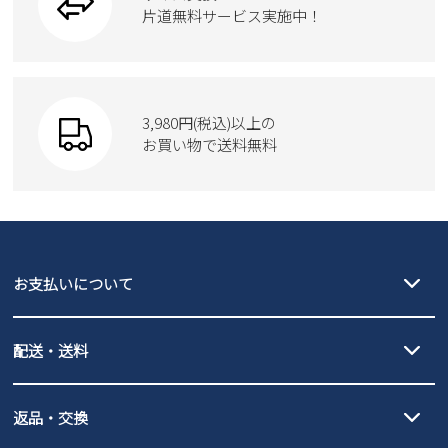
片道無料サービス実施中！
3,980円(税込)以上の
お買い物で送料無料
お支払いについて
クレジットカード決済、AmazonPay決済、
配送・送料
PayPay（オンライン決済）、代金引換のご利用が可能です。
詳しくは
ご利用ガイド
をご確認ください。
【宅配便】
【ネコポス】
返品・交換
北海道・本州・四国・九州…550円
全国一律…220円（税込）
沖縄…1,980円