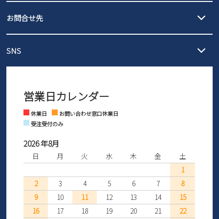
発送日・送料詳細については
ご利用ガイド
を
履いてみないとわからない靴だからこそ、サイズ交換にかかる送料
3,980円（税込）以上お買い上げで送料無料
ご利用ください。
お問合せ先
の片道無料サービスを実施中！
3,980円（税込）以上お買い上げで送料1,425円
【サイズ交換期間延長のお知らせ】
メール :
info@parade-shoes.jp
ただいまギフト用としてのご利用が増えていることを受け、プレゼ
発送日・送料詳細については
ご利用ガイド
を
SNS
営業時間：11時～17時
ントとしても安心してご利用いただけるよう、サイズ交換の受付期
ご利用ください。
メールの返信につきましては、
間を「お届けから30日間」へと延長いたしました。
3営業日以内にさせていただいております。
商品到着後30日以内にメールにてお申し出ください。折り返し詳細
※お問い合わせは現在メール
で受け付けております。
なご案内をお送りいたします。詳しくは
ご利用ガイド
をご利用くだ
営業日カレンダー
※土日祝はお問い合わせ窓口休業日となります。
さい。
Instagram
Facebook
休業日
お問い合わせ窓口休業日
受注受付のみ
2026 年8月
日
月
火
水
木
金
土
1
2
3
4
5
6
7
8
9
10
11
12
13
14
15
16
17
18
19
20
21
22