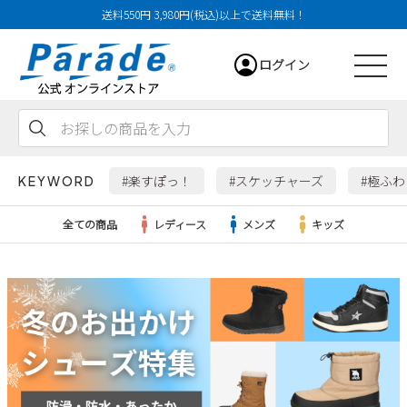
送料550円 3,980円(税込)以上で送料無料！
ログイン
会員登録
お気に入り
カート
#楽すぽっ！
#スケッチャーズ
#極ふ
KEYWORD
全ての商品
レディース
メンズ
キッズ
レディース
メンズ
すべての商品