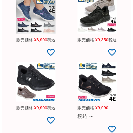
新規会員登録
会社概要
プライバシーポリシー
販売価格
¥
8,990
税込
販売価格
¥
9,350
税込
特定商取引法に基づく表示
お問い合わせ
販売価格
¥
9,990
税込
販売価格
¥
9,990
税込
〜