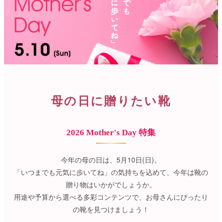
サンダル
キッズ
すべての商品
レインシューズ
サンダル
NEW
すべての商品
パンプス
レインシューズ
サンダル
SALE
スニーカー
すべての商品
スニーカー
レインシューズ
母の日に贈りたい靴
ローファー
レディース新入荷
バッグ
ビジネス・ドレスシューズ
すべての商品
スニーカー
カジュアルシューズ
メンズ新入荷
2026 Mother's Day 特集
ローファー
レディースSALE
雑貨
スクール
すべての商品
ワークシューズ
キッズ新入荷
今年の母の日は、5月10日(日)。
カジュアルシューズ
メンズSALE
フォーマル
「いつまでも元気に歩いてね」の気持ちを込めて、今年は靴の
リュック
詳細検索
ブーツ
贈り物はいかがでしょうか。
すべての商品
ワークシューズ
キッズSALE
ブーツ
用途や予算から選べる多彩コンテンツで、お母さんにぴったり
ボディバッグ
ウェア
ケア用品
の靴を見つけましょう！
ブーツ
店舗一覧
ハンドバッグ