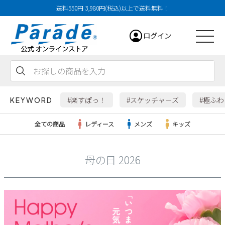
送料550円 3,980円(税込)以上で送料無料！
ログイン
会員登録
お気に入り
カート
#楽すぽっ！
#スケッチャーズ
#極ふ
KEYWORD
全ての商品
レディース
メンズ
キッズ
母の日 2026
レディース
メンズ
すべての商品