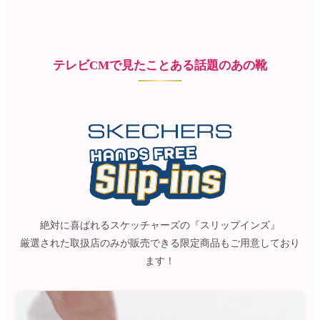
Parade
雑貨
Parade
ウェア
ご利用ガイド
ビジネスバッグ
SKECHERS
SKECHERS
テレビCMで見たことある話題のあの靴
Parade
new balance
会員サービス
トートバッグ
moz
SKECHERS
asics
ショルダーバッグ
new balance
お問い合わせ
GAP
瞬足
puma
財布
メルマガ購買
EDWIN
new balance
営業日カレンダー
絶対に喜ばれるスケッチャーズの『スリップインズ』
厳選された取扱店のみが販売できる限定商品もご用意しており
休業日
お問い合わせ窓口休業日
ます！
2026 年8月
日
月
火
水
木
金
土
1