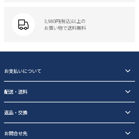
3,980円(税込)以上の
お買い物で送料無料
お支払いについて
クレジットカード決済、AmazonPay決済、
配送・送料
PayPay（オンライン決済）、代金引換のご利用が可能です。
詳しくは
ご利用ガイド
をご確認ください。
【宅配便】
【ネコポス】
返品・交換
北海道・本州・四国・九州…550円
全国一律…220円（税込）
沖縄…1,980円
発送日・送料詳細については
ご利用ガイド
を
履いてみないとわからない靴だからこそ、サイズ交換にかかる送料
3,980円（税込）以上お買い上げで送料無料
ご利用ください。
お問合せ先
の片道無料サービスを実施中！
3,980円（税込）以上お買い上げで送料1,425円