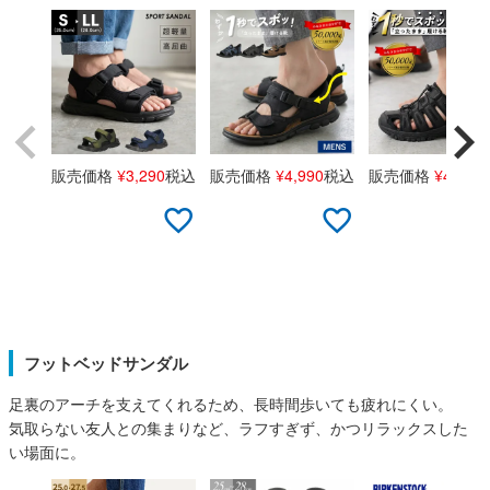
Parade
雑貨
Parade
ウェア
ご利用ガイド
ビジネスバッグ
SKECHERS
SKECHERS
Parade
new balance
会員サービス
トートバッグ
moz
SKECHERS
asics
ショルダーバッグ
new balance
お問い合わせ
販売価格
¥
3,290
税込
販売価格
¥
4,990
税込
販売価格
¥
4,990
GAP
瞬足
puma
財布
メルマガ購買
EDWIN
new balance
営業日カレンダー
フットベッドサンダル
休業日
お問い合わせ窓口休業日
足裏のアーチを支えてくれるため、長時間歩いても疲れにくい。
2026 年8月
気取らない友人との集まりなど、ラフすぎず、かつリラックスした
い場面に。
日
月
火
水
木
金
土
1