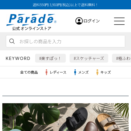
送料550円 3,980円(税込)以上で送料無料！
ログイン
会員登録
お気に入り
カート
#楽すぽっ！
#スケッチャーズ
#極ふ
KEYWORD
全ての商品
レディース
メンズ
キッズ
レディース
メンズ
すべての商品