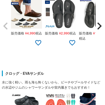
2
3
4
5
6
7
8
9
10
11
12
13
14
15
16
17
18
19
20
21
22
23
24
25
26
27
28
29
30
31
販売価格
¥
4,990
税込
販売価格
¥
2,990
税込
販売価格
¥
15,40
税込
2026 年9月
日
月
火
水
木
金
土
1
2
3
4
5
6
7
8
9
10
11
12
13
14
15
16
17
18
19
クロッグ・EVAサンダル
20
21
22
23
24
25
26
27
28
29
30
水に強く軽い。雨も海も怖くないから、ビーチやプールサイドなど
の水辺やジムのシャワーサンダルや室内履きでもおすすめ！