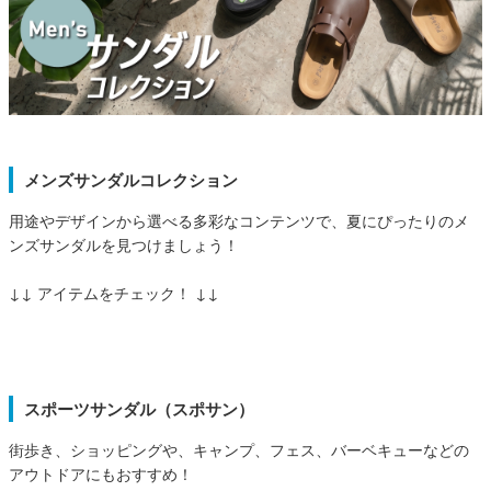
サンダル
キッズ
すべての商品
レインシューズ
サンダル
NEW
すべての商品
パンプス
レインシューズ
サンダル
SALE
スニーカー
メンズサンダルコレクション
すべての商品
スニーカー
レインシューズ
用途やデザインから選べる多彩なコンテンツで、夏にぴったりのメ
ローファー
レディース新入荷
バッグ
ンズサンダルを見つけましょう！
ビジネス・ドレスシューズ
すべての商品
スニーカー
カジュアルシューズ
メンズ新入荷
↓↓ アイテムをチェック！ ↓↓
ローファー
レディースSALE
雑貨
スクール
すべての商品
ワークシューズ
キッズ新入荷
カジュアルシューズ
メンズSALE
フォーマル
リュック
詳細検索
ブーツ
スポーツサンダル（スポサン）
すべての商品
ワークシューズ
キッズSALE
ブーツ
ボディバッグ
ウェア
街歩き、ショッピングや、キャンプ、フェス、バーベキューなどの
ケア用品
ブーツ
店舗一覧
アウトドアにもおすすめ！
ハンドバッグ