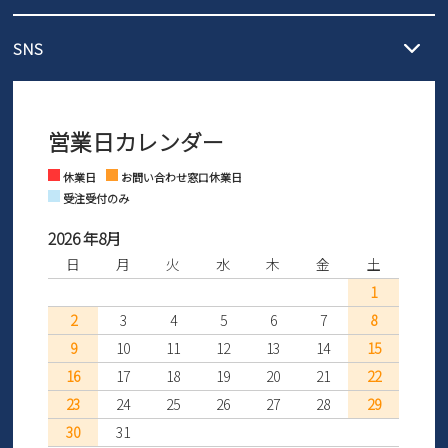
【サイズ交換期間延長のお知らせ】
メール :
info@parade-shoes.jp
ただいまギフト用としてのご利用が増えていることを受け、プレゼ
発送日・送料詳細については
ご利用ガイド
を
SNS
営業時間：11時～17時
ントとしても安心してご利用いただけるよう、サイズ交換の受付期
ご利用ください。
メールの返信につきましては、
間を「お届けから30日間」へと延長いたしました。
3営業日以内にさせていただいております。
商品到着後30日以内にメールにてお申し出ください。折り返し詳細
※お問い合わせは現在メール
で受け付けております。
なご案内をお送りいたします。詳しくは
ご利用ガイド
をご利用くだ
営業日カレンダー
※土日祝はお問い合わせ窓口休業日となります。
さい。
Instagram
Facebook
休業日
お問い合わせ窓口休業日
受注受付のみ
2026 年8月
日
月
火
水
木
金
土
1
2
3
4
5
6
7
8
9
10
11
12
13
14
15
16
17
18
19
20
21
22
23
24
25
26
27
28
29
30
31