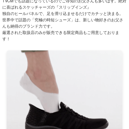
TVCMでも話題になっているのでご存知のお父さんも多いはず。絶対
に喜ばれるスケッチャーズの『スリップインズ』
2
3
4
5
6
7
8
独自のヒールパネルで、足を滑り込ませるだけでカチッと決まる。
9
10
11
12
13
14
15
世界中で話題の「究極の時短シューズ」は、新しい物好きのお父さ
16
17
18
19
20
21
22
んも納得のブランド力です。
23
24
25
26
27
28
29
厳選された取扱店のみが販売できる限定商品もご用意しておりま
す！
30
31
2026 年9月
日
月
火
水
木
金
土
1
2
3
4
5
6
7
8
9
10
11
12
13
14
15
16
17
18
19
20
21
22
23
24
25
26
27
28
29
30