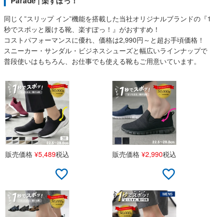
Parade | 楽すぽっ！
同じく”スリップ イン”機能を搭載した当社オリジナルブランドの『1
秒でスポッと履ける靴、楽すぽっ！』がおすすめ！
コストパフォーマンスに優れ、価格は2,990円～と超お手頃価格！
スニーカー・サンダル・ビジネスシューズと幅広いラインナップで
普段使いはもちろん、お仕事でも使える靴もご用意いています。
販売価格
¥
5,489
税込
販売価格
¥
2,990
税込