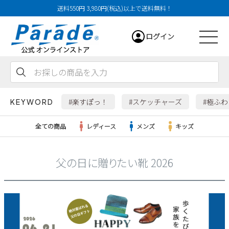
送料550円 3,980円(税込)以上で送料無料！
ログイン
会員登録
お気に入り
カート
#楽すぽっ！
#スケッチャーズ
#極ふ
KEYWORD
全ての商品
レディース
メンズ
キッズ
父の日に贈りたい靴 2026
レディース
メンズ
すべての商品