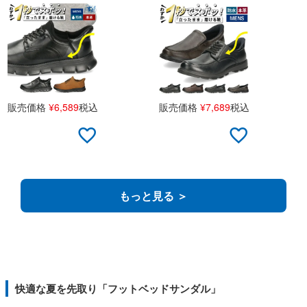
販売価格
¥
6,589
税込
販売価格
¥
7,689
税込
もっと見る ＞
快適な夏を先取り「フットベッドサンダル」