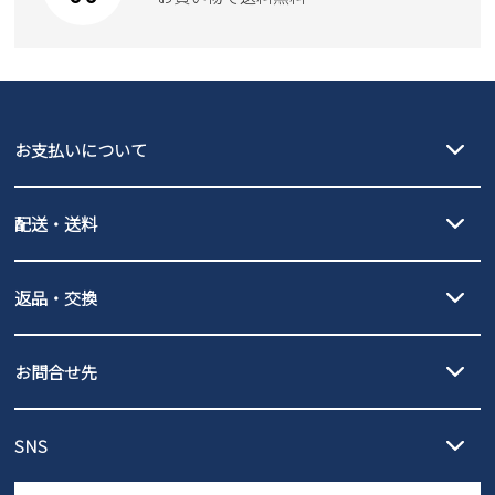
お支払いについて
クレジットカード決済、AmazonPay決済、
配送・送料
PayPay（オンライン決済）、代金引換のご利用が可能です。
詳しくは
ご利用ガイド
をご確認ください。
【宅配便】
【ネコポス】
返品・交換
北海道・本州・四国・九州…550円
全国一律…220円（税込）
沖縄…1,980円
発送日・送料詳細については
ご利用ガイド
を
履いてみないとわからない靴だからこそ、サイズ交換にかかる送料
3,980円（税込）以上お買い上げで送料無料
ご利用ください。
お問合せ先
の片道無料サービスを実施中！
3,980円（税込）以上お買い上げで送料1,425円
【サイズ交換期間延長のお知らせ】
メール :
info@parade-shoes.jp
ただいまギフト用としてのご利用が増えていることを受け、プレゼ
発送日・送料詳細については
ご利用ガイド
を
SNS
営業時間：11時～17時
ントとしても安心してご利用いただけるよう、サイズ交換の受付期
ご利用ください。
メールの返信につきましては、
間を「お届けから30日間」へと延長いたしました。