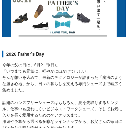
サンダル
キッズ
すべての商品
レインシューズ
サンダル
NEW
すべての商品
パンプス
レインシューズ
サンダル
SALE
スニーカー
すべての商品
スニーカー
2026 Father's Day
レインシューズ
ローファー
レディース新入荷
バッグ
ビジネス・ドレスシューズ
今年の父の日は、6月21日(日)。
すべての商品
スニーカー
「いつまでも元気に、軽やかに出かけてほしい」
カジュアルシューズ
メンズ新入荷
そんな想いを込めて、最新のテクノロジーが詰まった「魔法のよう
ローファー
レディースSALE
雑貨
な履き心地」から、日々の暮らしを支える専門シューズまで幅広く
スクール
すべての商品
ワークシューズ
キッズ新入荷
集めました。
カジュアルシューズ
メンズSALE
フォーマル
リュック
詳細検索
ブーツ
話題のハンズフリーシューズはもちろん、夏を先取りするサンダ
すべての商品
ワークシューズ
キッズSALE
ル、仕事中も疲れにくいビジネス・ワークシューズ、そしてお気に
ブーツ
ボディバッグ
入りを長く愛用するためのケアグッズまで。
ウェア
ケア用品
用途や予算から選べる多彩なラインナップから、お父さんの毎日に
ブーツ
店舗一覧
ぴったりの贈り物がきっと見つかります。
ハンドバッグ