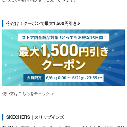
Parade
雑貨
Parade
ウェア
ご利用ガイド
ビジネスバッグ
SKECHERS
SKECHERS
今だけ！クーポンで最大1,500円引き♪
Parade
new balance
会員サービス
トートバッグ
moz
SKECHERS
asics
ショルダーバッグ
new balance
お問い合わせ
GAP
瞬足
puma
財布
メルマガ購買
EDWIN
new balance
営業日カレンダー
使い方はこちらをチェック ＞
休業日
お問い合わせ窓口休業日
2026 年8月
SKECHERS｜スリップインズ
日
月
火
水
木
金
土
1