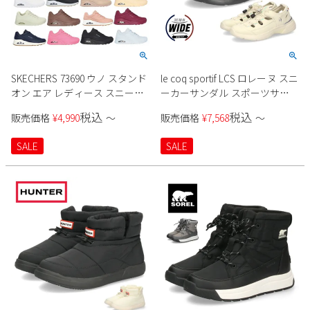
SKECHERS 73690 ウノ スタンド
le coq sportif LCS ロレーヌ スニ
オン エア レディース スニーカ
ーカーサンダル スポーツサン
ー
ダル SS 21 レディース
税込
税込
販売価格
¥
4,990
〜
販売価格
¥
7,568
〜
SALE
SALE