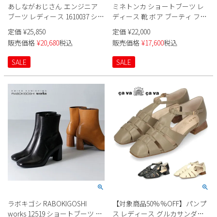
あしながおじさん エンジニア
ミネトンカ ショートブーツ レ
ブーツ レディース 1610037 ショ
ディース 靴 ボア ブーティ フラ
ートブーツ 撥水 防水 防滑 クッ
ット スエード 歩きやすい ブラ
定価
¥
25,850
定価
¥
22,000
ション 軽量ソール 黒
ック ブラウン MINNETONKA
販売価格
¥
20,680
税込
販売価格
¥
17,600
税込
TAREN タレン 80230 80237
SALE
SALE
ラボキゴシ RABOKIGOSHI
【対象商品50%%OFF】パンプ
works 12519 ショートブーツ レ
ス レディース グルカサンダル