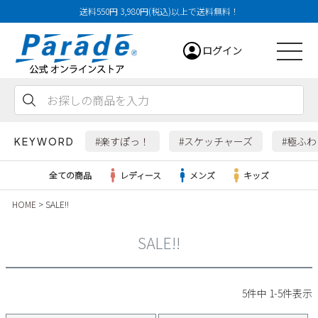
送料550円 3,980円(税込)以上で送料無料！
ログイン
会員登録
お気に入り
カート
#楽すぽっ！
#スケッチャーズ
#極ふ
KEYWORD
全ての商品
レディース
メンズ
キッズ
HOME
SALE!!
レディース
SALE!!
メンズ
すべての商品
5
件中
1
-
5
件表示