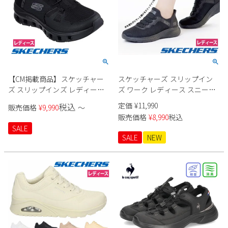
【CM掲載商品】スケッチャー
スケッチャーズ スリップイン
ズ スリップインズ レディース
ズ ワーク レディース スニーカ
スニーカー 厚底 ハンズフリー
ー 防滑 滑りにくい 雨 靴 スクワ
定価
¥
11,990
税込
販売価格
¥
9,990
〜
スリッポン ウォーキングシュ
ッド カオス SR ジャスル 108194
販売価格
¥
8,990
税込
ーズ SKECHERS Slip-ins グライ
ブラック 黒 SKECHERS
SALE
ドステップ プロ 150420 ブラッ
SALE
NEW
ク トープ マルチ 靴 履きやすい
ゴム紐 ノーマル幅 黒