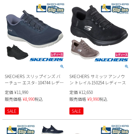
SKECHERS スリップインズ バ
SKECHERS サミッツ アンノウ
ーチュー エスタ- 104744 レディ
ン トレイル150254 レディース
ース
定価
¥
11,990
定価
¥
12,650
販売価格
¥
8,990
税込
販売価格
¥
9,990
税込
SALE
SALE