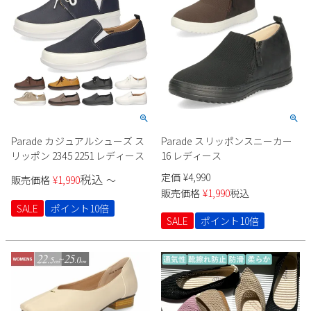
Parade
雑貨
Parade
ウェア
ご利用ガイド
ビジネスバッグ
SKECHERS
SKECHERS
Parade
new balance
会員サービス
トートバッグ
moz
SKECHERS
asics
ショルダーバッグ
new balance
お問い合わせ
GAP
瞬足
puma
財布
Parade カジュアルシューズ ス
Parade スリッポンスニーカー
メルマガ購買
EDWIN
リッポン 2345 2251 レディース
16 レディース
定価
¥
4,990
税込
販売価格
¥
1,990
〜
new balance
販売価格
¥
1,990
税込
SALE
ポイント10倍
営業日カレンダー
SALE
ポイント10倍
休業日
お問い合わせ窓口休業日
2026 年8月
日
月
火
水
木
金
土
1