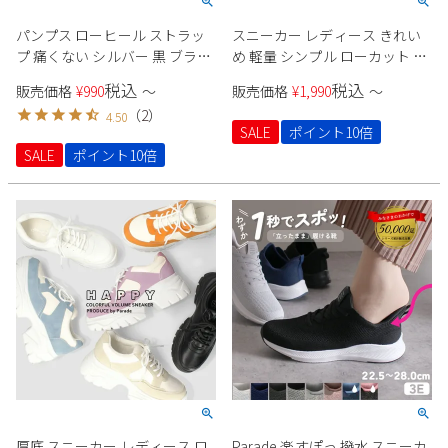
パンプス ローヒール ストラッ
スニーカー レディース きれい
プ 痛くない シルバー 黒 ブラッ
め 軽量 シンプル ローカット レ
ク 大きいサイズ 小さいサイズ
ースアップ 歩きやすい クッシ
税込
税込
販売価格
¥
990
〜
販売価格
¥
1,990
〜
レディース ポインテッド ヒー
ョン性 2345 Parade
（
2
）
4.50
ル2cm Parade 23070
SALE
ポイント10倍
SALE
ポイント10倍
厚底 スニーカー レディース ロ
Parade 楽すぽっ 撥水 スニーカ