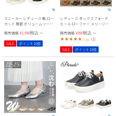
スニーカー レディース 靴 ロー
レディース オックスフォード
カット 厚底 ボリュームソール
ヒール ローファー メリージェ
バイカラー カジュアル スタイ
ーン パンプス サボ 黒 ブラック
税込
税込
販売価格
¥
1,990
〜
販売価格
¥
990
〜
ルアップ 軽量 Parade CT-7433
ブラウン 茶 キャメル Parade
（
1
）
5.00
パレード
SALE
ポイント10倍
SALE
ポイント10倍