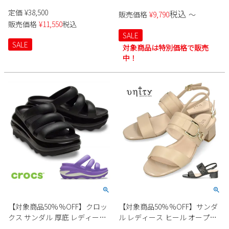
ディース 本革 ヒール スクエア
おしゃれ 黒 ストラップシュー
定価
¥
38,500
税込
販売価格
¥
9,790
〜
トゥ 黒 チャンキーヒール 日本
ズ ローヒール サヴァサヴァ
販売価格
¥
11,550
税込
製 ファスナー付き
1320581 ブラック アイボリー オ
SALE
リーブ 本革 靴 cavacava
SALE
対象商品は特別価格で販売
中！
【対象商品50%%OFF】クロッ
【対象商品50%%OFF】サンダ
クス サンダル 厚底 レディース
ル レディース ヒール オープン
crocs ブラック 黒 ギャラクシー
トゥ バックストラップ 黒 ブラ