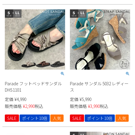
Parade フットベッドサンダル
Parade サンダル 5032 レディー
DHS1101
ス
定価
¥
4,990
定価
¥
5,990
販売価格
¥
2,990
税込
販売価格
¥
3,990
税込
SALE
ポイント10倍
人気
SALE
ポイント10倍
人気