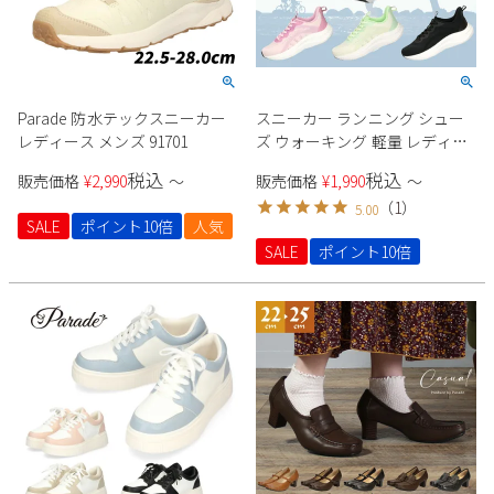
Parade 防水テックスニーカー
スニーカー ランニング シュー
レディース メンズ 91701
ズ ウォーキング 軽量 レディー
ス メンズ 運動靴 マラソン フィ
税込
税込
販売価格
¥
2,990
〜
販売価格
¥
1,990
〜
ットネス ジム ローカット ポッ
（
1
）
5.00
プコーンソール 991703 Parade
SALE
ポイント10倍
人気
SALE
ポイント10倍