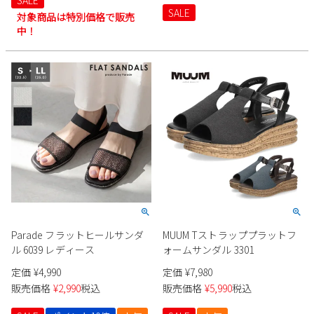
SALE
SALE
対象商品は特別価格で販売
中！
Parade フラットヒールサンダ
MUUM Tストラッププラットフ
ル 6039 レディース
ォームサンダル 3301
定価
¥
4,990
定価
¥
7,980
販売価格
¥
2,990
税込
販売価格
¥
5,990
税込