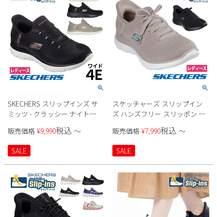
SKECHERS スリップインズ サ
スケッチャーズ スリップイン
ミッツ - クラッシー ナイト
ズ ハンズフリー スリッポン ス
150128W レディース
ニーカー レディース サミッツ
税込
税込
販売価格
¥
9,990
〜
販売価格
¥
7,990
〜
ニュー デイリー Slip-ins
SKECHERS 150263 SUMMITS
SALE
SALE
NEW DAILY BBK TPE ブラック
黒 トープ ノーマル幅 履きやす
い 紐靴