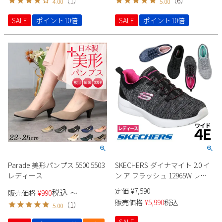
（
1
）
（
6
）
4.00
5.00
Parade 美形パンプス 4500
SALE
ポイント10倍
SALE
ポイント10倍
Parade 美形パンプス 5500 5503
SKECHERS ダイナマイト 2.0 イ
レディース
ン ア フラッシュ 12965W レデ
ィース
定価
¥
7,590
税込
販売価格
¥
990
〜
販売価格
¥
5,990
税込
（
1
）
5.00