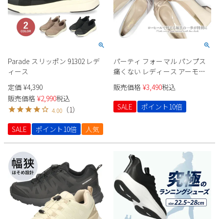
新規会員登録
会社概要
Parade スリッポン 91302 レデ
パーティ フォーマル パンプス
プライバシーポリシー
ィース
痛くない レディース アーモン
ドトゥ 極ふわっ ドレス ローヒ
定価
¥
4,390
販売価格
¥
3,490
税込
特定商取引法に基づく表示
ール ２cm ブラック ベージュ
販売価格
¥
2,990
税込
シルバー Parade 24008
SALE
ポイント10倍
（
1
）
4.00
お問い合わせ
SALE
ポイント10倍
人気