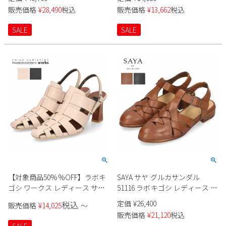
日本製 RABOKIGOSHI works
コ 41711 黒 ブラック ネイビー
販売価格
¥
28,490
税込
販売価格
¥
13,662
税込
ブラウン カジュアル 本革 日本
製
SALE
SALE
【対象商品50%%OFF】ラボキ
SAYA サヤ グルカサンダル
ゴシ ワークス レディース サン
51116 ラボキゴシ レディース 靴
ダル ヒール 靴 12719 本革 グル
ストラップ サンダル 本革 ブラ
定価
¥
26,400
税込
販売価格
¥
14,025
〜
カサンダル 黒 ブラック アイボ
ック ブラウン レザー 日本製 ラ
販売価格
¥
21,120
税込
リー RABOKIGOSHI works
ボキゴシ