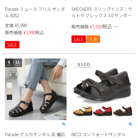
Parade ミュール フリル サンダ
SKECHERS スリップインズ：ウ
ル 6052
ルトラ フレックス 3.0 サンダル
164085 レディース
定価
¥
5,990
税込
販売価格
¥
7,920
〜
販売価格
¥
2,990
税込
SALE
人気
SALE
Parade グルカサンダル 3E 幅広
NICO コンフォートサンダル