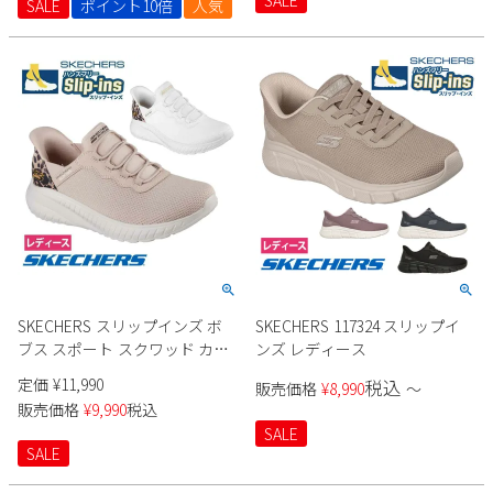
SALE
SALE
ポイント10倍
人気
SKECHERS スリップインズ ボ
SKECHERS 117324 スリップイ
ブス スポート スクワッド カオ
ンズ レディース
ス 117499 レディース
定価
¥
11,990
税込
販売価格
¥
8,990
〜
販売価格
¥
9,990
税込
SALE
SALE