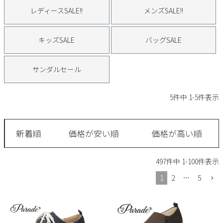
サンダル
キッズ
レディースSALE!!
メンズSALE!!
すべての商品
レインシューズ
サンダル
NEW
キッズSALE
バッグSALE
すべての商品
パンプス
レインシューズ
サンダルセール
サンダル
SALE
スニーカー
すべての商品
スニーカー
レインシューズ
5
件中
1
-
5
件表示
ローファー
レディース新入荷
バッグ
ビジネス・ドレスシューズ
すべての商品
スニーカー
カジュアルシューズ
メンズ新入荷
新着順
価格が安い順
価格が高い順
ローファー
レディースSALE
雑貨
スクール
すべての商品
ワークシューズ
キッズ新入荷
497
件中
1
-
100
件表示
カジュアルシューズ
メンズSALE
フォーマル
リュック
詳細検索
ブーツ
1
2
…
5
すべての商品
ワークシューズ
キッズSALE
ブーツ
ボディバッグ
ウェア
ケア用品
ブーツ
店舗一覧
ハンドバッグ