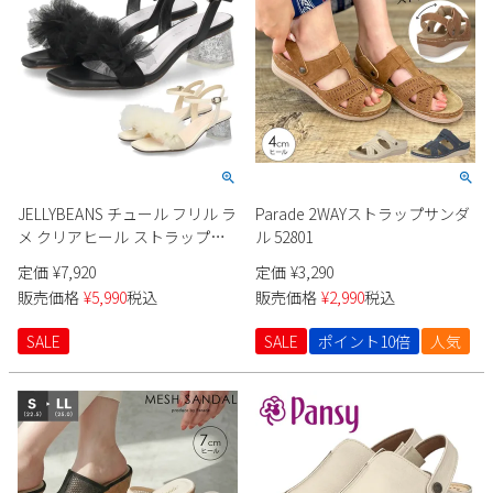
JELLYBEANS チュール フリル ラ
Parade 2WAYストラップサンダ
メ クリアヒール ストラップサ
ル 52801
ンダル 204-62166
定価
¥
7,920
定価
¥
3,290
販売価格
¥
5,990
税込
販売価格
¥
2,990
税込
SALE
SALE
ポイント10倍
人気