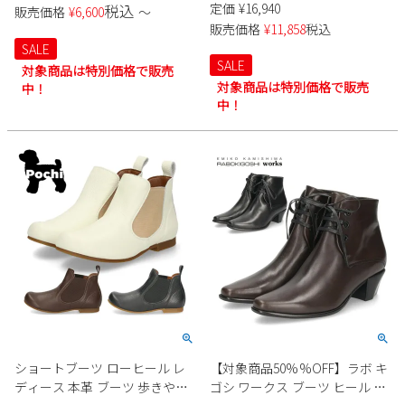
定価
¥
16,940
税込
販売価格
¥
6,600
〜
パープル メガ クラッシュ トリ
ック ベージュ おしゃれ 夏 太め
販売価格
¥
11,858
税込
プル ストラップ 209842 履きや
ヒール 本革 unity ユニティ 8296
SALE
すい ふわふわストラップ
SALE
対象商品は特別価格で販売
対象商品は特別価格で販売
中！
中！
ショートブーツ ローヒール レ
【対象商品50%%OFF】ラボ キ
ディース 本革 ブーツ 歩きやす
ゴシ ワークス ブーツ ヒール レ