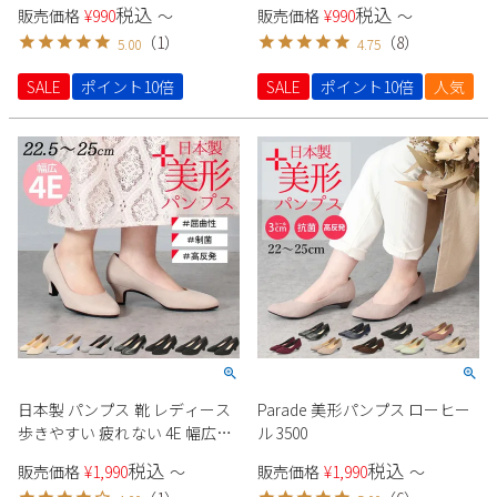
税込
税込
販売価格
¥
990
〜
販売価格
¥
990
〜
22091 ラメ スエード 生地 極ふ
（
1
）
（
8
）
5.00
4.75
わっ Parade シンプル きれいめ
セレモニー オケージョン
SALE
ポイント10倍
SALE
ポイント10倍
人気
日本製 パンプス 靴 レディース
Parade 美形パンプス ローヒー
歩きやすい 疲れない 4E 幅広
ル 3500
5cm ヒール アーモンドトゥ 高
税込
税込
販売価格
¥
1,990
〜
販売価格
¥
1,990
〜
反発 痛くなりにくい 走れる