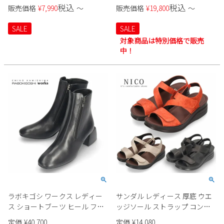
い 履きやすい 柔らかい 幅広 ワ
ディース 本革チャッカーブー
税込
税込
販売価格
¥
7,990
〜
販売価格
¥
19,800
〜
イズ 4E 日本製 革 サイドゴア イ
ツ レースアップ 12735
タリア おしゃれ pochi ポチ 004
RABOKIGOSHI works ブラウン
SALE
SALE
ブラック チャンキーヒール
対象商品は特別価格で販売
中！
ラボキゴシ ワークス レディー
サンダル レディース 厚底 ウエ
ス ショートブーツ ヒール ファ
ッジソール ストラップ コンフ
スナー 12739 本革 黒 ブラック
ォート レザー シューズ NICO ニ
定価
¥
40,700
定価
¥
14,080