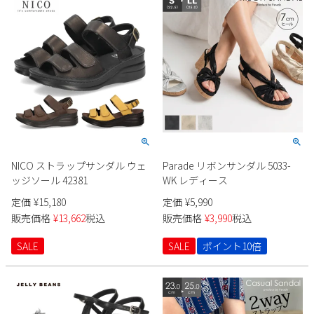
NICO ストラップサンダル ウェ
Parade リボンサンダル 5033-
ッジソール 42381
WK レディース
定価
¥
15,180
定価
¥
5,990
販売価格
¥
13,662
税込
販売価格
¥
3,990
税込
SALE
SALE
ポイント10倍