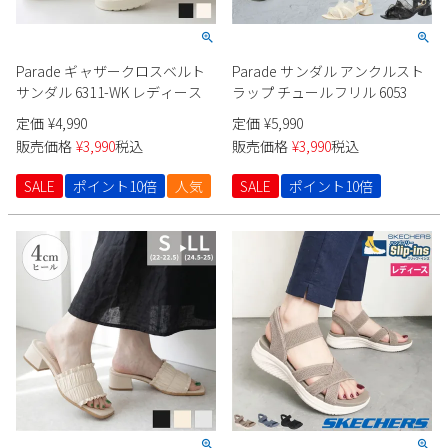
Parade ギャザークロスベルト
Parade サンダル アンクルスト
サンダル 6311-WK レディース
ラップ チュールフリル 6053
定価
¥
4,990
定価
¥
5,990
販売価格
¥
3,990
税込
販売価格
¥
3,990
税込
SALE
ポイント10倍
人気
SALE
ポイント10倍