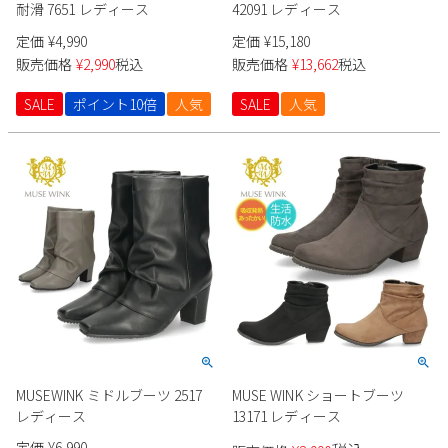
耐滑 7651 レディース
42091 レディース
定価
¥
4,990
定価
¥
15,180
販売価格
¥
2,990
税込
販売価格
¥
13,662
税込
SALE
ポイント10倍
人気
SALE
人気
MUSEWINK ミドルブーツ 2517
MUSE WINK ショートブーツ
レディース
13171 レディース
定価
¥
6,990