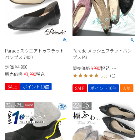
2
3
4
5
6
7
8
9
10
11
12
13
14
15
16
17
18
19
20
21
22
23
24
25
26
27
28
29
30
31
Parade スクエアトゥフラット
Parade メッシュフラットパン
2026 年9月
パンプス 7400
プス P3
日
月
火
水
木
金
土
定価
¥
4,990
税込
販売価格
¥
990
〜
1
2
3
4
5
販売価格
¥
3,990
税込
（
1
）
5.00
6
7
8
9
10
11
12
SALE
ポイント10倍
SALE
ポイント10倍
人気
13
14
15
16
17
18
19
20
21
22
23
24
25
26
27
28
29
30