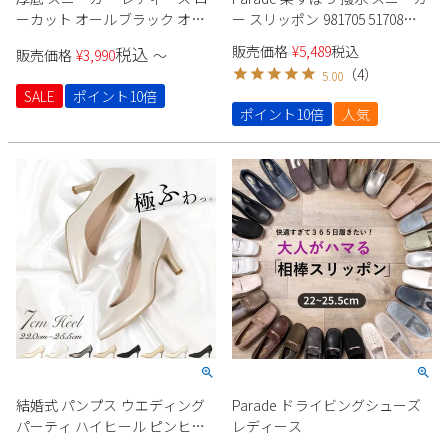
ーカット オールブラック オー
ー スリッポン 981705 51708
ルホワイト ベージュ オレンジ
51711 ユニセックス
販売価格
¥
5,489
税込
税込
販売価格
¥
3,990
〜
パープル ラベンダー ブルー 推
（
4
）
5.00
し活 オタ活 参戦靴 Parade 6894
SALE
ポイント10倍
7095
ポイント10倍
人気
結婚式 パンプス ウエディング
Parade ドライビングシューズ
パーティ ハイヒール ピンヒー
レディース
ル ポインテッドトゥ 痛くない