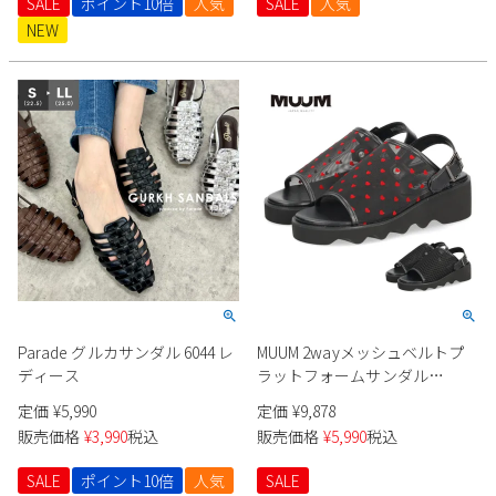
SALE
ポイント10倍
人気
SALE
人気
NEW
Parade グルカサンダル 6044 レ
MUUM 2wayメッシュベルトプ
ディース
ラットフォームサンダル
WX6142 レディース
定価
¥
5,990
定価
¥
9,878
販売価格
¥
3,990
税込
販売価格
¥
5,990
税込
SALE
ポイント10倍
人気
SALE