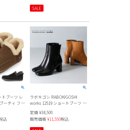
SALE
ートブーツ レ
ラボキゴシ RABOKIGOSHI
 ブーティ フラ
works 12519 ショートブーツ レ
きやすい ブラ
ディース 本革 ヒール スクエア
定価
¥
38,500
NETONKA
トゥ 黒 チャンキーヒール 日本
税込
販売価格
¥
11,550
税込
30 80237
製 ファスナー付き