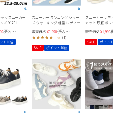
防水テックスニーカー
スニーカー ランニング シュー
スニーカー レディ
ズ 91701
ズ ウォーキング 軽量 レディー
カット 厚底 ボ
ス メンズ 運動靴 マラソン フィ
バイカラー カジ
税込
税込
90
〜
販売価格
¥
1,990
〜
販売価格
¥
1,990
ットネス ジム ローカット ポッ
ルアップ 軽量 Para
（
1
）
5.00
プコーンソール 991703 Parade
パレード
ント10倍
SALE
ポイント
SALE
ポイント10倍