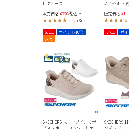
レディース
歩きやすい 疲
5cm ヒール
税込
販売価格
¥
990
〜
販売価格
¥
1,9
反発 痛くな
（
8
）
4.75
Parade 美形
SALE
ポイント10倍
SALE
ポイ
人気
SKECHERS スリップインズ ボ
SKECHERS 
ブス スポート スクワッド カオ
ンズ レディ