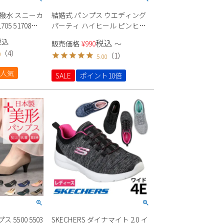
っ 撥水 スニーカ
結婚式 パンプス ウエディング
05 51708
パーティ ハイヒール ピンヒー
クス
ル ポインテッドトゥ 痛くない
税込
税込
販売価格
¥
990
〜
22091 ラメ スエード 生地 極ふ
（
4
）
0
（
1
）
5.00
わっ Parade シンプル きれいめ
セレモニー オケージョン
人気
SALE
ポイント10倍
ス 5500 5503
SKECHERS ダイナマイト 2.0 イ