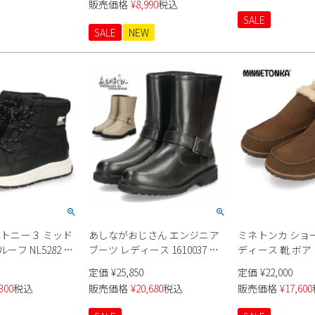
販売価格
¥
8,990
税込
S Slip-ins グライ
108194 ブラック 黒 SKECHERS
SALE
 150420 ブラッ
SALE
NEW
ルチ 靴 履きやすい
ル幅 黒
ィットニー３ ミッド
あしながおじさん エンジニア
ミネトンカ ショ
フ NL5282 レ
ブーツ レディース 1610037 シ
ディース 靴 ボア
ョートブーツ 撥水 防水 防滑 ク
ット スエード 歩
定価
¥
25,850
定価
¥
22,000
ッション 軽量ソール 黒
ック ブラウン MIN
300
税込
販売価格
¥
20,680
税込
販売価格
¥
17,600
TAREN タレン 802