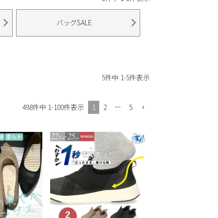
バッグSALE
5
件中
1
-
5
件表示
1
2
…
5
498
件中
1
-
100
件表示