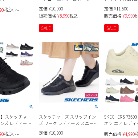
ィース
定価
¥
10,900
定価
¥
11,500
税込
90
〜
販売価格
¥
8,990
税込
販売価格
¥
9,990
SALE
SALE
品】スケッチャー
スケッチャーズ スリップイン
SKECHERS 736
インズ レディース
ズ ワーク レディース スニーカ
オン エア レディ
厚底 ハンズフリー
ー 防滑 滑りにくい 雨 靴 スク
ー
定価
¥
10,900
税込
90
〜
販売価格
¥
4,990
ウォーキングシュ
ワッド カオス SR ジャスル