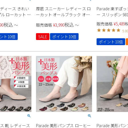
レディース きれい
厚底 スニーカー レディース ロ
Parade 楽すぽ
プル ローカット レ
ーカット オールブラック オー
ー スリッポン 9817
歩きやすい クッシ
ルホワイト ベージュ オレンジ
51711 ユニセッ
販売価格
¥
5,489
税込
税込
90
〜
販売価格
¥
3,990
〜
arade
パープル ラベンダー ブルー 推
5.0
し活 オタ活 参戦靴 Parade
ント10倍
SALE
ポイント10倍
6894 7095
ポイント10倍
ス 靴 レディース
Parade 美形パンプス ローヒー
Parade 美形パンプ