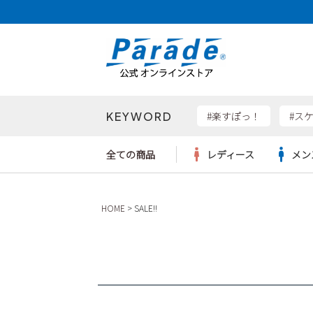
KEYWORD
検索
#楽すぽっ！
#ス
全ての商品
レディース
メン
Parad
HOME
SALE!!
サンダル
サンダル
サンダル
レディース新入荷
レディースSALE
リュック
ケア用品
カジュ
トート
SKEC
レインシューズ
レインシューズ
レインシューズ
メンズ新入荷
メンズSALE
ボディバッグ
雑貨
ワーク
ショル
new b
asics
パンプス
スニーカー
スニーカー
キッズ新入荷
キッズSALE
ハンドバッグ
ブーツ
財布
瞬足
スニーカー
ビジネス・ドレスシューズ
スクール
ビジネスバッグ
ウェア
ローファー
ローファー
フォーマル