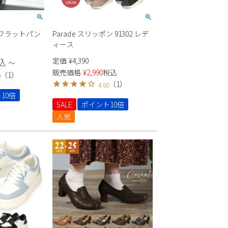
シュフラットパン
Parade スリッポン 91302 レデ
ィース
定価
¥
4,390
込
〜
販売価格
¥
2,990
税込
（
1
）
0
（
1
）
4.00
10倍
SALE
ポイント10倍
人気