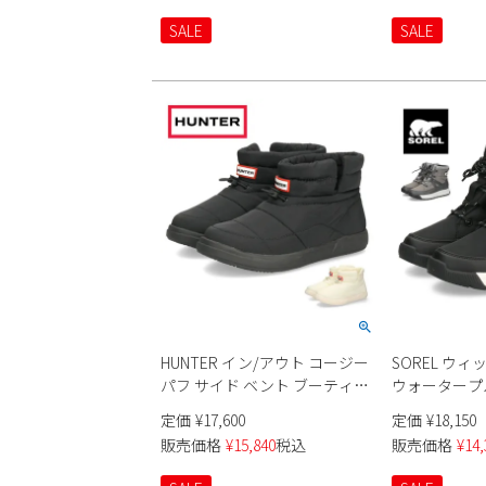
SKECHERS 150263 SUMMITS
ーズ SKECHER
SALE
SALE
NEW DAILY BBK TPE ブラック
ドステップ プロ
黒 トープ ノーマル幅 履きやす
ク トープ マ
い 紐靴
ゴム紐 ノーマ
HUNTER イン/アウト コージー
SOREL ウ
パフ サイド ベント ブーティー
ウォータープルー
UFS7112WWU レディース
ディース
定価
¥
17,600
定価
¥
18,150
販売価格
¥
15,840
税込
販売価格
¥
14,