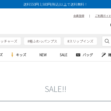
送料550円 3,980円(税込)以上で送料無料！
会員登録
|
ご利用ガイ
ケッチャーズ
#極ふわっパンプス
#スリップインズ
ズ
キッズ
NEW
SALE
バッグ
e
Parade
Parade
アルシューズ
バッグ
カジュアルシューズ
HERS
SKECHERS
SKECHERS
シューズ
ダーバッグ
ワークシューズ
SALE!!
alance
moz
GAP
new balance
EDWIN
ブーツ
puma
new balance
ウェア