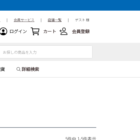
ド
|
会員サービス
|
店舗一覧
|
ゲスト 様
ログイン
カート
会員登録
雑貨
詳細検索
5
件中
1
-
5
件表示