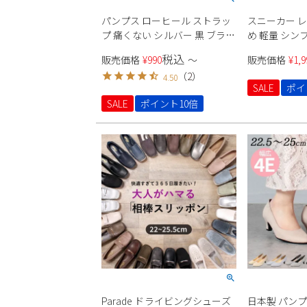
パンプス ローヒール ストラッ
スニーカー 
プ 痛くない シルバー 黒 ブラッ
め 軽量 シン
ク 大きいサイズ 小さいサイズ
ースアップ 
税込
販売価格
¥
990
〜
販売価格
¥
1,9
レディース ポインテッド ヒー
ョン性 2345 P
（
2
）
4.50
ル2cm Parade 23070
SALE
ポイ
SALE
ポイント10倍
Parade ドライビングシューズ
日本製 パンプ