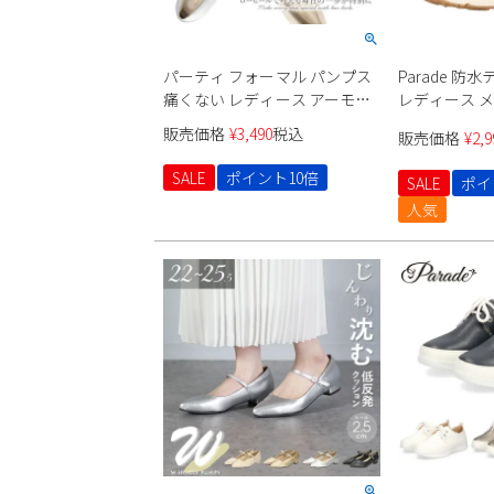
パーティ フォーマル パンプス
Parade 
痛くない レディース アーモン
レディース メン
ドトゥ 極ふわっ ドレス ローヒ
販売価格
¥
3,490
税込
販売価格
¥
2,9
ール ２cm ブラック ベージュ
シルバー Parade 24008
SALE
ポイント10倍
SALE
ポイ
人気