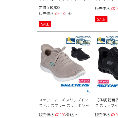
ス 117499 レディース
定価
¥
10,900
販売価格
¥
8,9
販売価格
¥
9,990
税込
SALE
SALE
スケッチャーズ スリップイン
【CM掲載商
ズ ハンズフリー スリッポン ス
ズ スリップ
ニーカー レディース サミッツ
スニーカー 
税込
販売価格
¥
7,990
〜
販売価格
¥
9,9
ニュー デイリー Slip-ins
スリッポン 