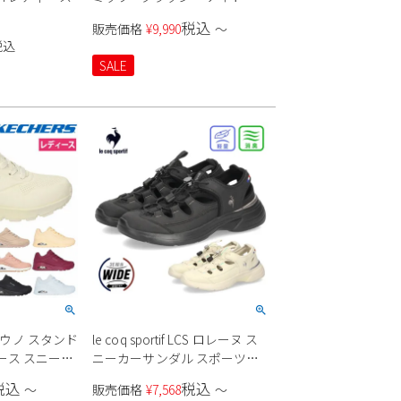
150128W レディース
税込
販売価格
¥
9,990
〜
税込
SALE
90 ウノ スタンド
le coq sportif LCS ロレーヌ ス
ース スニーカ
ニーカーサンダル スポーツサ
ンダル SS 21 レディース
税込
税込
〜
販売価格
¥
7,568
〜