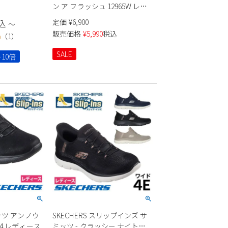
ン ア フラッシュ 12965W レデ
ィース
定価
¥
6,900
込
〜
販売価格
¥
5,990
税込
（
1
）
0
SALE
10倍
ミッツ アンノウ
SKECHERS スリップインズ サ
54 レディース
ミッツ - クラッシー ナイト