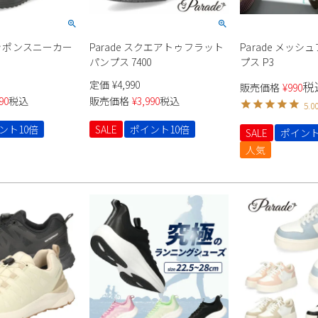
スリッポンスニーカー
Parade スクエアトゥフラット
Parade メッ
ス
パンプス 7400
プス P3
定価
¥
4,990
税
販売価格
¥
990
90
税込
販売価格
¥
3,990
税込
5.0
ント10倍
SALE
ポイント10倍
SALE
ポイント
人気