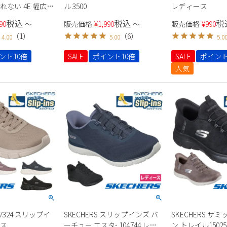
れない 4E 幅広
ル 3500
レディース
 アーモンドトゥ 高
税込
税込
税
90
〜
販売価格
¥
1,990
〜
販売価格
¥
990
りにくい 走れる
（
1
）
（
6
）
4.00
5.00
5.0
パンプス 4500
ント10倍
SALE
ポイント10倍
SALE
ポイント
人気
117324 スリップイ
SKECHERS スリップインズ バ
SKECHERS サ
ース
ーチュー エスタ- 104744 レデ
ン トレイル1502