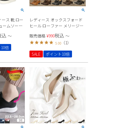
ース 靴 ロー
レディース オックスフォード
リュームソール
ヒール ローファー メリージェ
ュアル スタイ
ーン パンプス サボ 黒 ブラック
税込
税込
〜
販売価格
¥
990
〜
de CT-7433
ブラウン 茶 キャメル Parade
（
1
）
5.00
10倍
SALE
ポイント10倍