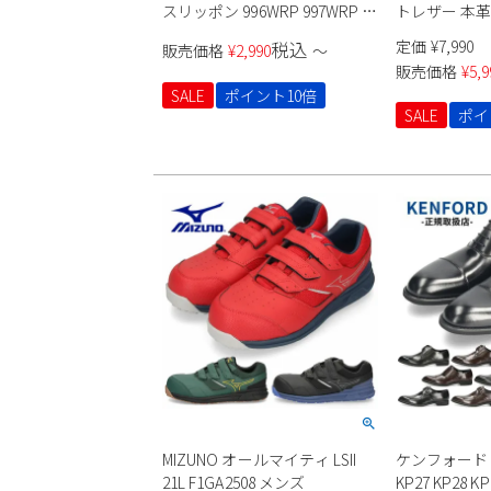
スリッポン 996WRP 997WRP メ
トレザー 本革
ンズ
走れる 痛くな
定価
¥
7,990
税込
販売価格
¥
2,990
〜
ガード付きイ
販売価格
¥
5,9
靴 スリッポン
SALE
ポイント10倍
トレートチッ
SALE
ポイ
MIZUNO オールマイティ LSII
ケンフォード KE
21L F1GA2508 メンズ
KP27 KP28 KP