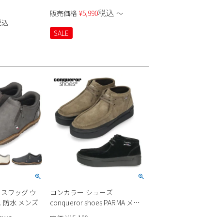
税込
販売価格
¥
5,990
〜
税込
SALE
es スワッグ ウ
コンカラー シューズ
 防水 メンズ
conqueror shoes PARMA メン
ズ 靴 シューズ 軽量 スウェード