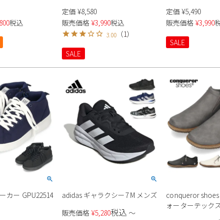
シューズ
軽量 ボア 冬 温かい カジュアル
定価
¥
8,580
定価
¥
5,490
スリッポン 履きやすい
800
税込
販売価格
¥
3,990
税込
販売価格
¥
3,990
Double.S ダブルエス DS9005 ウ
（
1
）
3.00
ィンターシューズ 23cm-28cm
SALE
男女兼用 ホーリー 柊
SALE
ーカー GPU22514
adidas ギャラクシー7 M メンズ
conqueror sho
ォーターテックス
税込
販売価格
¥
5,280
〜