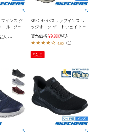
リップインズ グ
SKECHERSスリップインズ リ
ール - グロ
ッジオーク ゲートウェイ トレ
812 メンズ
イル 237788 メンズ スニーカー
販売価格
¥
9,990
税込
税込
〜
（
1
）
4.00
SALE