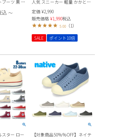
ブーツ 黒 カ
人気 スニーカー 軽量 かかとあ
すい ダークブ
り メッシュ 通気性 黒 グレー
定価
¥
2,990
税込
〜
ブラック レザ
ネイビー ブラック Parade
販売価格
¥
1,990
税込
0
981701 サマーシューズ 軽作業
（
1
）
5.00
SALE
ポイント10倍
ルスター ロー
【対象商品50%%OFF】ネイテ