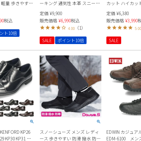
 軽量 歩きやすい
ーキング 通気性 本革 スニーカ
カット ハイカッ
い 固くない 撥水
ー 歩きやすい メンズ 紳士靴 ラ
レディース メンズ 
定価
¥
9,900
定価
¥
6,380
ンソール 革靴 紐
バーソール 防滑 ストレートチ
OX HI キャンバス 
90
税込
販売価格
¥
6,990
税込
販売価格
¥
3,990
 内羽根 外羽根 ス
ップ プレーン 外羽根 ローファ
STAR 靴 定番 国
（
1
）
4.00
5.0
プ
ー ダブルモンクストラップ 革
印有り ブラック 
ント10倍
靴 Parade
ビー レッド
SALE
ポイント10倍
SALE
NFORD KP26
スノーシューズ メンズ レディ
EDWIN カジュ
29 KP30 KP31 本
ース 歩きやすい 防滑 撥水 防寒
EDM-6100 メン