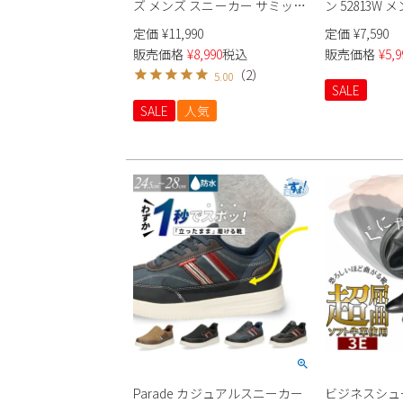
ズ メンズ スニーカー サミッツ
ン 52813W 
キー ペース 232469W
定価
¥
11,990
定価
¥
7,590
SKECHERS Slip-ins Summits -
販売価格
¥
8,990
税込
販売価格
¥
5,9
Key Pace 靴 ワイド幅 幅広
（
2
）
5.00
SALE
SALE
人気
Parade カジュアルスニーカー
ビジネスシュ