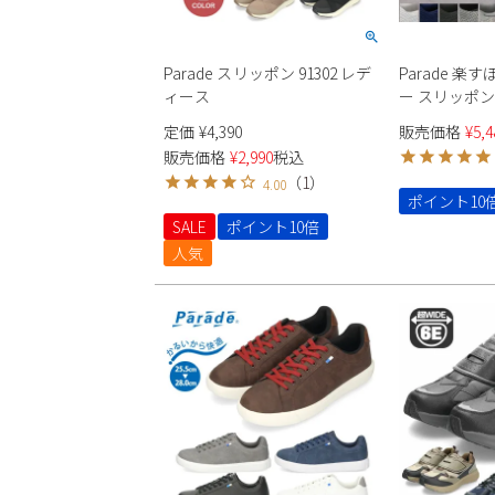
Parade スリッポン 91302 レデ
Parade 楽
ィース
ー スリッポン 98
51711 ユニ
定価
¥
4,390
販売価格
¥
5,4
販売価格
¥
2,990
税込
（
1
）
4.00
ポイント10
SALE
ポイント10倍
人気