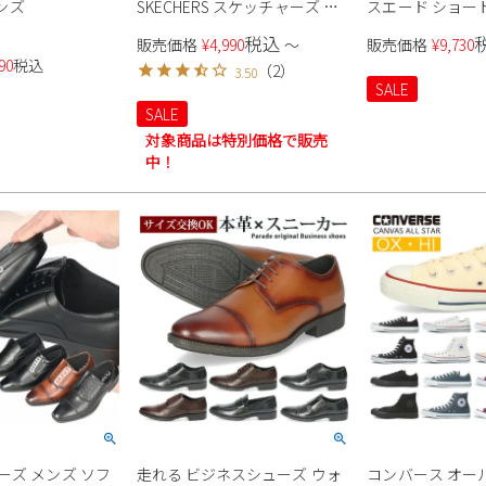
メンズ
SKECHERS スケッチャーズ ス
スエード ショート
ニーカー メンズ ローカット
ジュアル 履きや
税込
販売価格
¥
4,990
〜
販売価格
¥
9,730
52458 ブラック ホワイト タン
ラウン ベージュ 
90
税込
（
2
）
3.50
ストーン 厚底 ウノ スタンド オ
ー ヒール 靴 冬 13
SALE
ン エア
SALE
対象商品は特別価格で販売
中！
ーズ メンズ ソフ
走れる ビジネスシューズ ウォ
コンバース オー