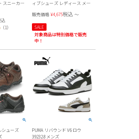
ト スニーカー
ィブシューズ レディース メン
CONVERSE
ズ スリッポン EVA 軽量 Native
税込
販売価格
¥
4,675
〜
CANVAS ALL
Shoes JEFFERSON ジェファー
税込
内正規品 JPN
ソン 全天候型 スニーカー 靴
SALE
（
1
）
0
ホワイト ネイ
対象商品は特別価格で販売
中！
アルシューズ
PUMA リバウンド V6 ロウ
ズ
392328 メンズ