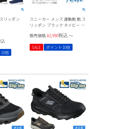
っ スリッポン
スニーカー メンズ 運動靴 靴 ス
リッポン ブラック ネイビー カ
ジュアル シューズ ゴム紐 軽量
税込
販売価格
¥
2,990
〜
衝撃吸収 992W Parade
税込
SALE
ポイント10倍
10倍