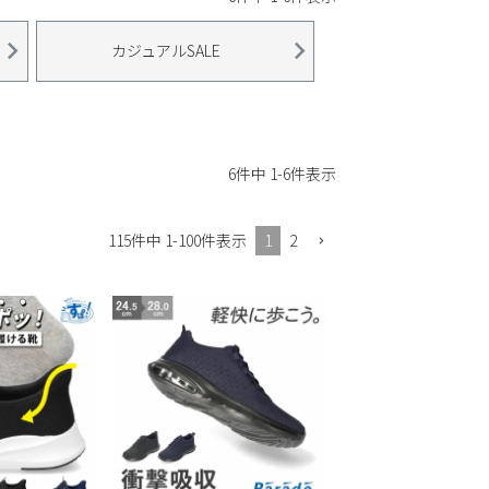
カジュアルSALE
6
件中
1
-
6
件表示
1
2
115
件中
1
-
100
件表示