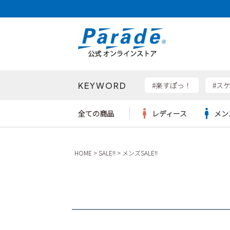
KEYWORD
検索
#楽すぽっ！
#ス
全ての商品
レディース
メン
Parad
HOME
SALE!!
メンズSALE!!
サンダル
サンダル
サンダル
レディース新入荷
レディースSALE
リュック
ケア用品
カジュ
トート
SKEC
レインシューズ
レインシューズ
レインシューズ
メンズ新入荷
メンズSALE
ボディバッグ
雑貨
ワーク
ショル
new b
asics
パンプス
スニーカー
スニーカー
キッズ新入荷
キッズSALE
ハンドバッグ
ブーツ
財布
瞬足
スニーカー
ビジネス・ドレスシューズ
スクール
ビジネスバッグ
ウェア
ローファー
ローファー
フォーマル