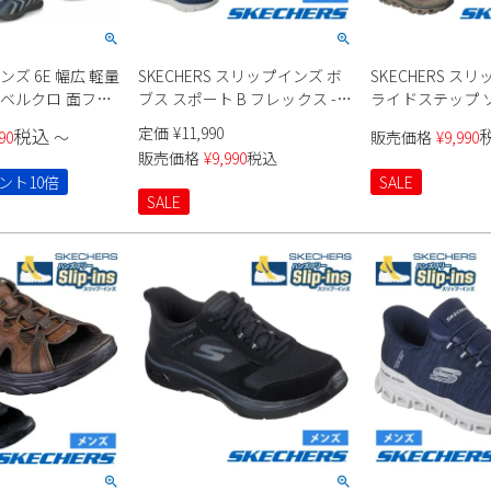
ンズ 6E 幅広 軽量
SKECHERS スリップインズ ボ
SKECHERS ス
 ベルクロ 面ファ
ブス スポート B フレックス -
ライドステップ ソ
 黒 ブラック ベ
スムース エッジ 118116 メンズ
ーバー ピーク 237
定価
¥
11,990
税込
90
〜
販売価格
¥
9,990
 ネイビー アウト
販売価格
¥
9,990
税込
グ 作業靴 紐靴
ント10倍
SALE
SALE