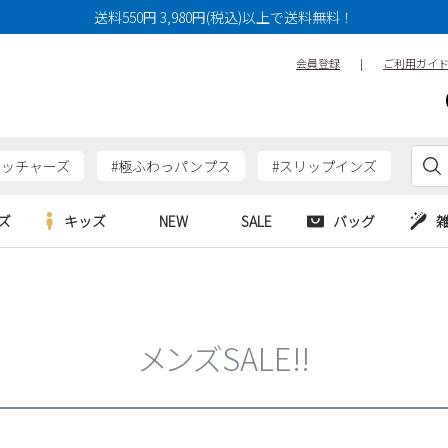
送料550円 3,980円(税込)以上で送料無料！
会員登録
|
ご利用ガイ
ケッチャーズ
#極ふわっパンプス
#スリップインズ
ズ
キッズ
NEW
SALE
バッグ
e
Parade
Parade
アルシューズ
バッグ
カジュアルシューズ
HERS
SKECHERS
SKECHERS
シューズ
ダーバッグ
ワークシューズ
メンズSALE!!
alance
moz
GAP
new balance
EDWIN
ブーツ
puma
new balance
ウェア