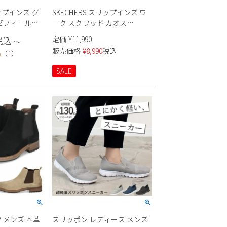
リップインズ グ
SKECHERS スリップインズ ワ
ゼフィール
ーク スクワッド カオス
200254W メンズ
定価
¥
11,990
税込
〜
販売価格
¥
8,990
税込
（
1
）
0
SALE
 メンズ 本革
スリッポン レディース メンズ