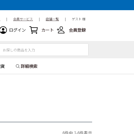
ド
|
会員サービス
|
店舗一覧
|
ゲスト 様
ログイン
カート
会員登録
雑貨
詳細検索
6
件中
1
-
6
件表示