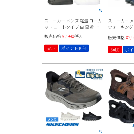
スニーカー メンズ 軽量 ローカ
スニーカー メ
ット コートタイプ 白 黒 靴 ロ
ウォーキング
ーカット スエード 合皮 Parade
スナー 靴 撥水
販売価格
¥
2,990
税込
販売価格
¥
2,9
981703
ージュ グレー
ドア ジョギン
SALE
ポイント10倍
SALE
ポイ
Parade 60 61