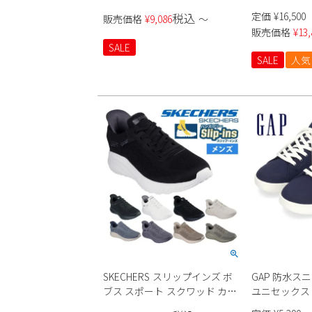
革 ビジネス
定価
¥
16,500
税込
販売価格
¥
9,086
〜
販売価格
¥
13,
SALE
SALE
人気
SKECHERS スリップインズ ボ
GAP 防水スニ
ブス スポート スクワッド カオ
ユニセックス
ス - ソリッド ステップ