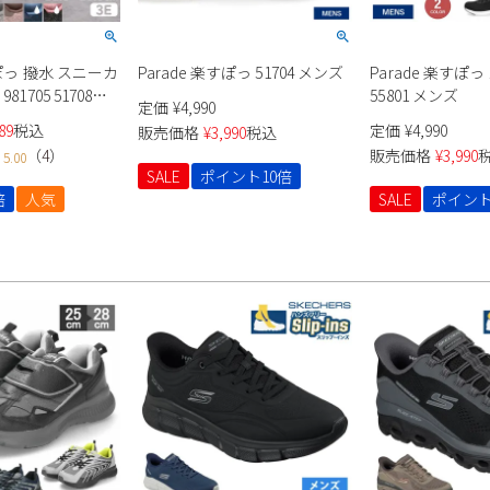
すぽっ 撥水 スニーカ
Parade 楽すぽっ 51704 メンズ
Parade 楽すぽ
1705 51708
55801 メンズ
定価
¥
4,990
セックス
89
税込
定価
¥
4,990
販売価格
¥
3,990
税込
（
4
）
販売価格
¥
3,990
5.00
SALE
ポイント10倍
倍
人気
SALE
ポイント