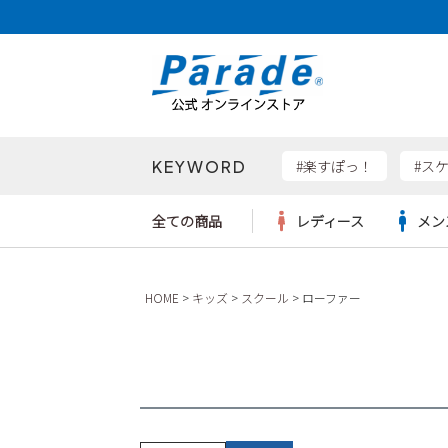
KEYWORD
検索
#楽すぽっ！
#ス
全ての商品
レディース
メン
Parad
HOME
キッズ
スクール
ローファー
サンダル
サンダル
サンダル
レディース新入荷
レディースSALE
リュック
ケア用品
カジュ
トート
SKEC
レインシューズ
レインシューズ
レインシューズ
メンズ新入荷
メンズSALE
ボディバッグ
雑貨
ワーク
ショル
new b
asics
パンプス
スニーカー
スニーカー
キッズ新入荷
キッズSALE
ハンドバッグ
ブーツ
財布
瞬足
スニーカー
ビジネス・ドレスシューズ
スクール
ビジネスバッグ
ウェア
ローファー
ローファー
フォーマル