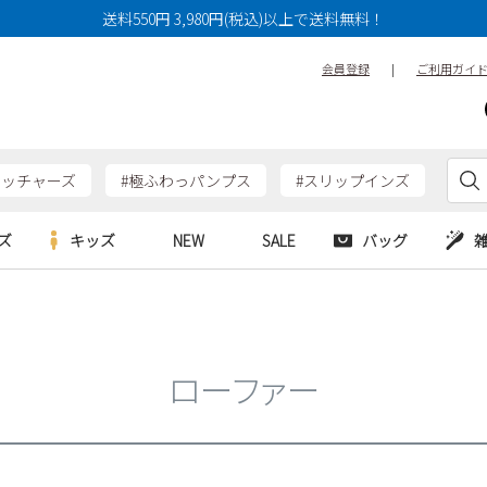
送料550円 3,980円(税込)以上で送料無料！
会員登録
|
ご利用ガイ
ケッチャーズ
#極ふわっパンプス
#スリップインズ
ズ
キッズ
NEW
SALE
バッグ
e
Parade
Parade
アルシューズ
バッグ
カジュアルシューズ
HERS
SKECHERS
SKECHERS
シューズ
ダーバッグ
ワークシューズ
ローファー
alance
moz
GAP
new balance
EDWIN
ブーツ
puma
new balance
ウェア