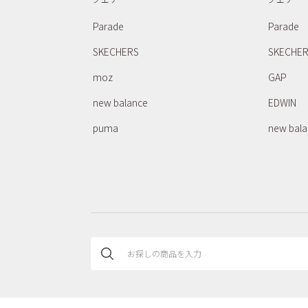
Parade
Parade
SKECHERS
SKECHE
moz
GAP
new balance
EDWIN
puma
new bal