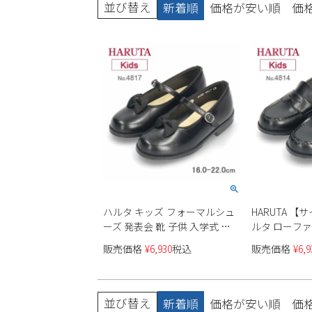
並び替え
新着順
価格が安い順
価
ブーツ
ハルタ キッズ フォーマルシュ
HARUTA 【
ーズ 発表会 靴 子供 入学式 女
ルタ ローファ
の子 リボン ピアノ 黒 ブラック
マル シューズ 
販売価格
¥
6,930
税込
販売価格
¥
6,9
子供 セレモニー スクール 靴
学生 学校 HAR
HARUTA 【サイズ交換OK】
ブラック 子供
4817
並び替え
新着順
価格が安い順
価