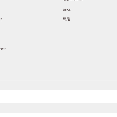
asics
瞬足
RS
ance