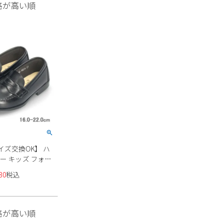
格が高い順
サイズ交換OK】 ハ
ー キッズ フォー
4814 セレモニー
30
税込
UTA KIDS クロ 黒
 靴
格が高い順