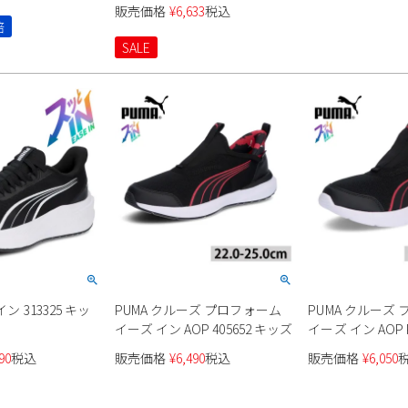
販売価格
¥
6,633
税込
倍
SALE
ン 313325 キッ
PUMA クルーズ プロフォーム
PUMA クルーズ
ス
イーズ イン AOP 405652 キッズ
イーズ イン AOP P
ッズ
90
税込
販売価格
¥
6,490
税込
販売価格
¥
6,050