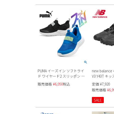
PUMA イーズイン ソフトライ
new balance
ド ワイヤード2 スリッポン ス
V3 Y43T キッ
ニーカー 402832 キッズ
販売価格
¥
6,050
税込
定価
¥
7,920
販売価格
¥
6,9
SALE