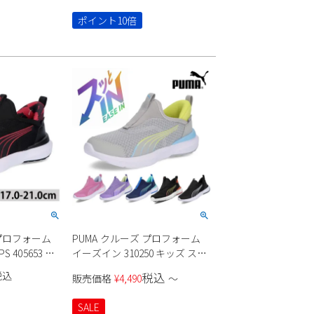
ポイント10倍
 プロフォーム
PUMA クルーズ プロフォーム
S 405653 キ
イーズイン 310250 キッズ スニ
ーカースリッポン 男の子 女の
税込
税込
販売価格
¥
4,490
〜
子
SALE