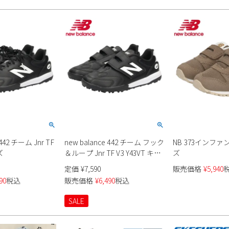
 442 チーム Jnr TF
new balance 442 チーム フック
NB 373インファン
ズ
＆ループ Jnr TF V3 Y43VT キッ
ズ
ズ
定価
¥
7,590
販売価格
¥
5,940
90
税込
販売価格
¥
6,490
税込
SALE