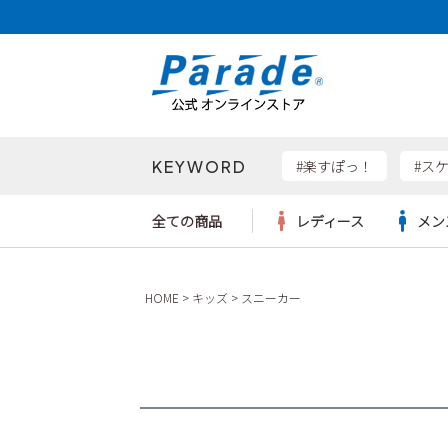
KEYWORD
検索
#楽すぽっ！
#ス
全ての商品
レディース
メン
Parad
HOME
キッズ
スニーカー
サンダル
サンダル
サンダル
レディース新入荷
レディースSALE
リュック
ケア用品
カジュ
トート
SKEC
レインシューズ
レインシューズ
レインシューズ
メンズ新入荷
メンズSALE
ボディバッグ
雑貨
ワーク
ショル
new b
asics
パンプス
スニーカー
スニーカー
キッズ新入荷
キッズSALE
ハンドバッグ
ブーツ
財布
瞬足
スニーカー
ビジネス・ドレスシューズ
スクール
ビジネスバッグ
ウェア
ローファー
ローファー
フォーマル