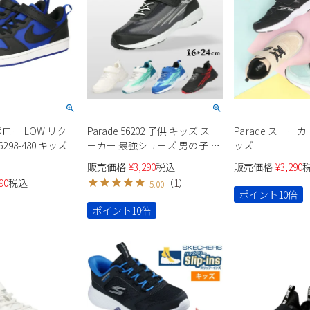
ボロー LOW リク
Parade 56202 子供 キッズ スニ
Parade スニーカー
6298-480 キッズ
ーカー 最強シューズ 男の子 女
ッズ
の子
販売価格
¥
3,290
税込
販売価格
¥
3,290
90
税込
（
1
）
5.00
ポイント10倍
ポイント10倍