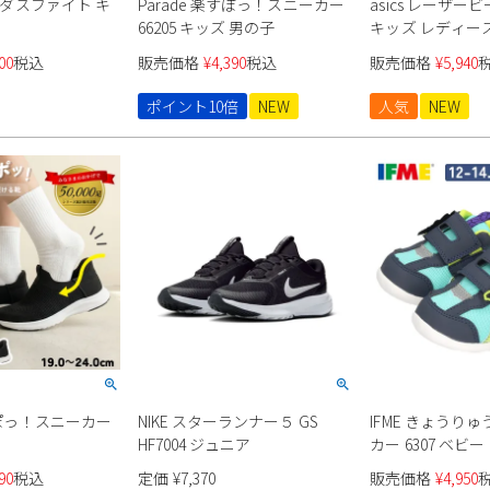
ディダスファイト キ
Parade 楽すぽっ！スニーカー
asics レーザービー
66205 キッズ 男の子
キッズ レディー
00
税込
販売価格
¥
4,390
税込
販売価格
¥
5,940
ポイント10倍
NEW
人気
NEW
楽すぽっ！スニーカー
NIKE スターランナー５ GS
IFME きょうり
HF7004 ジュニア
カー 6307 ベビー
90
税込
定価
¥
7,370
販売価格
¥
4,950