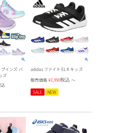
リップインズ バ
adidas ファイト EL K キッズ
ッズ
税込
販売価格
¥
3,990
〜
税込
SALE
NEW