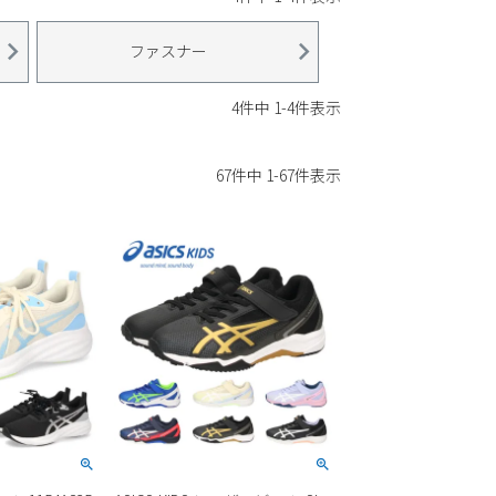
ファスナー
4
件中
1
-
4
件表示
67
件中
1
-
67
件表示