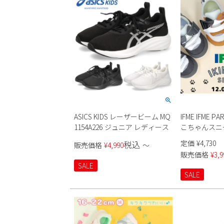
ASICS KIDS レーザービーム MQ
IFME IFME
1154A226 ジュニア レディース
こちゃんスニーカ
20-6321 ベ
定価
¥
4,730
税込
販売価格
¥
4,990
〜
販売価格
¥
3,9
SALE
SALE