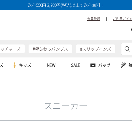
送料550円 3,980円(税込)以上で送料無料！
会員登録
|
ご利用ガイ
ケッチャーズ
#極ふわっパンプス
#スリップインズ
ズ
キッズ
NEW
SALE
バッグ
e
Parade
Parade
アルシューズ
バッグ
カジュアルシューズ
HERS
SKECHERS
SKECHERS
シューズ
ダーバッグ
ワークシューズ
スニーカー
alance
moz
GAP
new balance
EDWIN
ブーツ
puma
new balance
ウェア