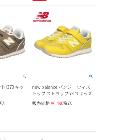
ト I373 キッ
new balance バンジー ウィズ
トップ ストラップ Y373 キッズ
税込
販売価格
¥
6,490
税込