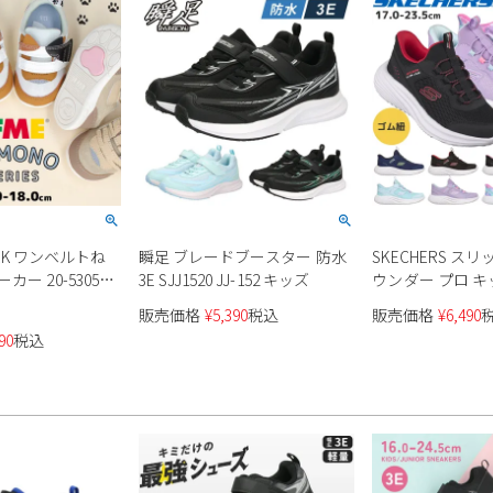
 PARK ワンベルトね
瞬足 ブレードブースター 防水
SKECHERS ス
ー 20-5305
3E SJJ1520 JJ-152 キッズ
ウンダー プロ キ
ビー キッズ
販売価格
¥
5,390
税込
販売価格
¥
6,490
90
税込