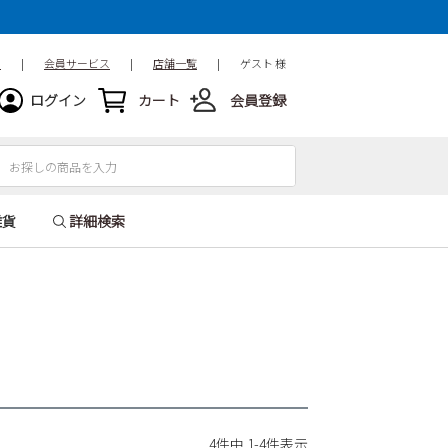
ド
|
会員サービス
|
店舗一覧
|
ゲスト 様
ログイン
カート
会員登録
雑貨
詳細検索
4
件中
1
-
4
件表示