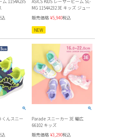
ム 1154A235
ASICS KIDS レーザービーム SL-
ス
MG 1154A232 3E キッズ ジュニ
ア
税込
販売価格
¥
5,940
税込
NEW
ゅうくんスニー
Parade スニーカー 3E 幅広
66102 キッズ
税込
販売価格
¥
3,290
税込