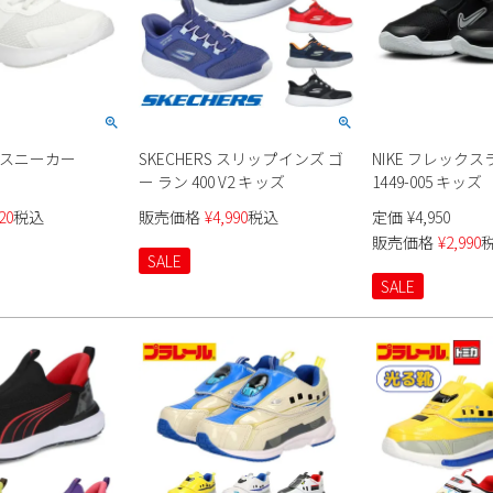
ce スニーカー
SKECHERS スリップインズ ゴ
NIKE フレックス
ー ラン 400 V2 キッズ
1449-005 キッズ
20
税込
販売価格
¥
4,990
税込
定価
¥
4,950
販売価格
¥
2,990
SALE
SALE