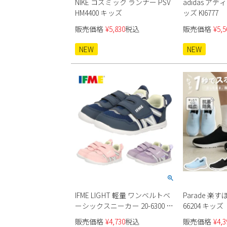
NIKE コズミック ランナー PSV
adidas ア
HM4400 キッズ
ッズ KI6777
販売価格
¥
5,830
税込
販売価格
¥
5,5
NEW
NEW
IFME LIGHT 軽量 ワンベルトベ
Parade 
ーシックスニーカー 20-6300 ベ
66204 キッズ
ビー
販売価格
¥
4,730
税込
販売価格
¥
4,3