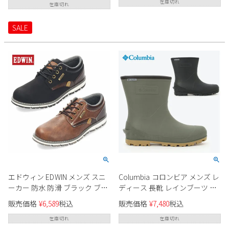
イト モスグリーン ピンク EEE
黒 幅広 レギュラー幅 2本ベルト
在庫切れ
在庫切れ
SALE
エドウィン EDWIN メンズ スニ
Columbia コロンビア メンズ レ
ーカー 防水 防滑 ブラック ブラ
ディース 長靴 レインブーツ ラ
ウン 黒 茶色 カジュアルシュー
ディーリーフ ショート ツー
販売価格
¥
6,589
税込
販売価格
¥
7,480
税込
ズ 幅広 靴 EDW-7980
YU8771 010 397 アウトドア フェ
ス 防水 軽い 滑らない 雨 雪 キ
在庫切れ
在庫切れ