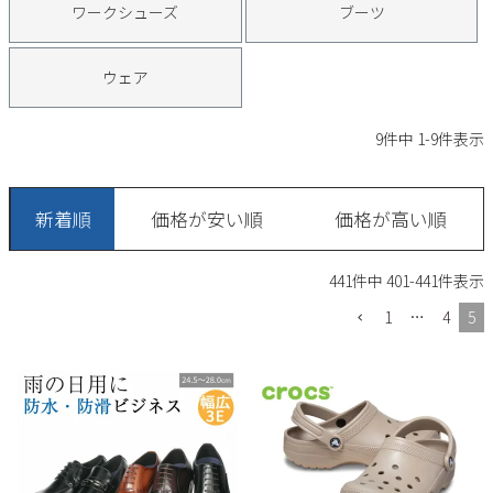
ワークシューズ
ブーツ
Parade
雑貨
Parade
ウェア
ご利用ガイド
ビジネスバッグ
SKECHERS
SKECHERS
ウェア
Parade
new balance
会員サービス
トートバッグ
moz
9
件中
1
-
9
件表示
SKECHERS
asics
ショルダーバッグ
new balance
お問い合わせ
GAP
瞬足
puma
新着順
価格が安い順
価格が高い順
財布
メルマガ購買
EDWIN
441
件中
401
-
441
件表示
new balance
1
…
4
5
営業日カレンダー
休業日
お問い合わせ窓口休業日
2026 年8月
日
月
火
水
木
金
土
1