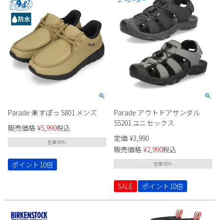
Parade 楽すぽっ 5801 メンズ
Parade アウトドアサンダル
55201 ユニセックス
販売価格
¥
5,990
税込
定価
¥
3,990
在庫切れ
販売価格
¥
2,990
税込
ポイント10倍
在庫切れ
SALE
ポイント10倍