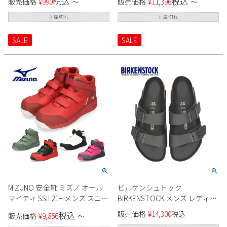
税込
税込
販売価格
¥
990
〜
販売価格
¥
11,396
〜
ープル GPU22344 ニット スリッ
52L BOA F1GA2202 ブラック 黒
ポン トレーナー GAP
グレー グリーン ワーキングシ
在庫切れ
在庫切れ
ューズ EEE ダイヤル式
SALE
SALE
MIZUNO 安全靴 ミズノ オール
ビルケンシュトック
マイティ SSII 21H メンズ スニー
BIRKENSTOCK メンズ レディー
カー 防塵タイプ ワーキングシ
ス サンダル アリゾナ Arizona
販売価格
¥
14,300
税込
税込
販売価格
¥
9,856
〜
ューズ F1GA2205 ブラック ホワ
1019098 ビルコフロー ブラック