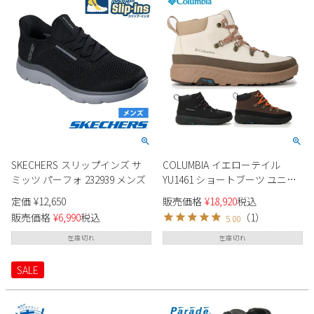
SKECHERS スリップインズ サ
COLUMBIA イエローテイル
ミッツ パーフォ 232939 メンズ
YU1461 ショートブーツ ユニセ
ックス
定価
¥
12,650
販売価格
¥
18,920
税込
販売価格
¥
6,990
税込
（
1
）
5.00
在庫切れ
在庫切れ
SALE