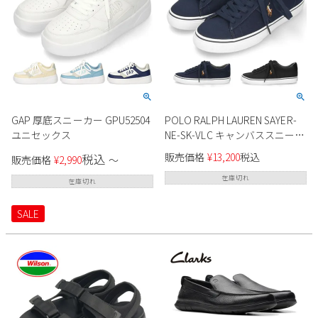
GAP 厚底スニーカー GPU52504
POLO RALPH LAUREN SAYER-
ユニセックス
NE-SK-VLC キャンバススニーカ
ー メンズ
販売価格
¥
13,200
税込
税込
販売価格
¥
2,990
〜
在庫切れ
在庫切れ
SALE