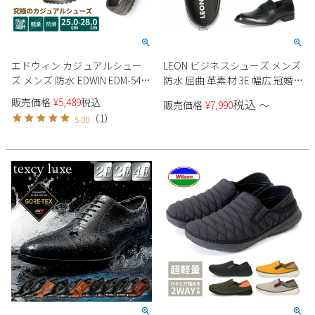
新規会員登録
会社概要
エドウィン カジュアルシュー
LEON ビジネスシューズ メンズ
ズ メンズ 防水 EDWIN EDM-543
防水 屈曲 革素材 3E 幅広 冠婚葬
プライバシーポリシー
EDM-544 靴 軽量 防滑 歩きやす
祭 就職活動 ブラック ダークブ
販売価格
¥
5,489
税込
税込
販売価格
¥
7,990
〜
い 疲れにくい 紐靴 スリッポン
ラウン ストレートチップ プレ
（
1
）
5.00
ーントゥ ローファー 内羽根式
特定商取引法に基づく表示
外羽根式 紳士靴 革靴
お問い合わせ