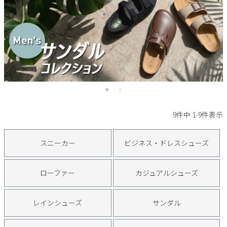
サンダル
キッズ
すべての商品
レインシューズ
サンダル
NEW
すべての商品
パンプス
レインシューズ
サンダル
SALE
スニーカー
すべての商品
スニーカー
レインシューズ
ローファー
レディース新入荷
バッグ
ビジネス・ドレスシューズ
9
件中
1
-
9
件表示
すべての商品
スニーカー
カジュアルシューズ
メンズ新入荷
ローファー
レディースSALE
雑貨
スニーカー
ビジネス・ドレスシューズ
スクール
すべての商品
ワークシューズ
キッズ新入荷
カジュアルシューズ
メンズSALE
ローファー
カジュアルシューズ
フォーマル
リュック
詳細検索
ブーツ
すべての商品
ワークシューズ
キッズSALE
ブーツ
ボディバッグ
レインシューズ
サンダル
ウェア
ケア用品
ブーツ
店舗一覧
ハンドバッグ