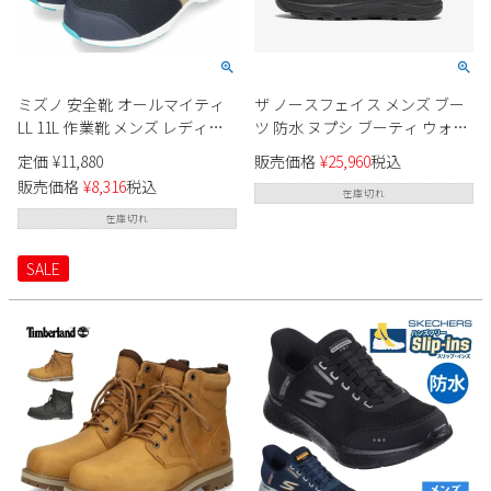
ミズノ 安全靴 オールマイティ
ザ ノースフェイス メンズ ブー
LL 11L 作業靴 メンズ レディー
ツ 防水 ヌプシ ブーティ ウォー
ス ワーキングシューズ 紐 ロー
タープルーフ VII コーデュロイ
定価
¥
11,880
販売価格
¥
25,960
税込
カット スニーカー F1GA2502 04
NF52472 KK ブラック 黒 ウィン
販売価格
¥
8,316
税込
14 軽量 耐滑 衝撃吸収 MIZUNO
ターブーツ 防寒 保温 THE
在庫切れ
NORTH FACE ユニセックス
在庫切れ
SALE