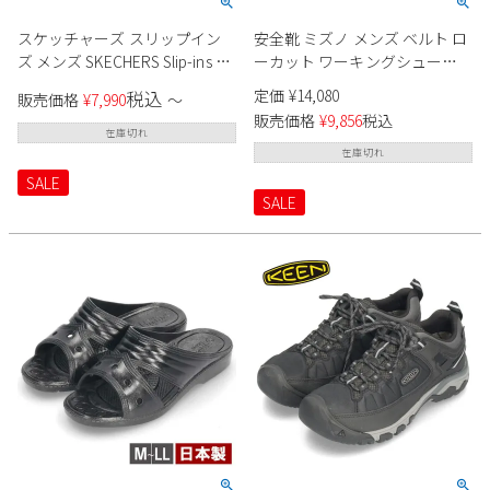
スケッチャーズ スリップイン
安全靴 ミズノ メンズ ベルト ロ
ズ メンズ SKECHERS Slip-ins ス
ーカット ワーキングシューズ
リッポン ハンズフリー スニー
MIZUNO オールマイティ HW ll
定価
¥
14,080
税込
販売価格
¥
7,990
〜
カー ウノ イージー エア UNO
22L F1GA2401 ブラック レッド
販売価格
¥
9,856
税込
EASY AIR 183005 ノーマル 普通
EEE
在庫切れ
幅
在庫切れ
SALE
SALE