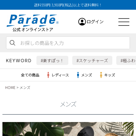
送料550円 3,980円(税込)以上で送料無料！
ログイン
会員登録
お気に入り
カート
#楽すぽっ！
#スケッチャーズ
#極ふ
KEYWORD
全ての商品
レディース
メンズ
キッズ
HOME
メンズ
レディース
メンズ
メンズ
すべての商品