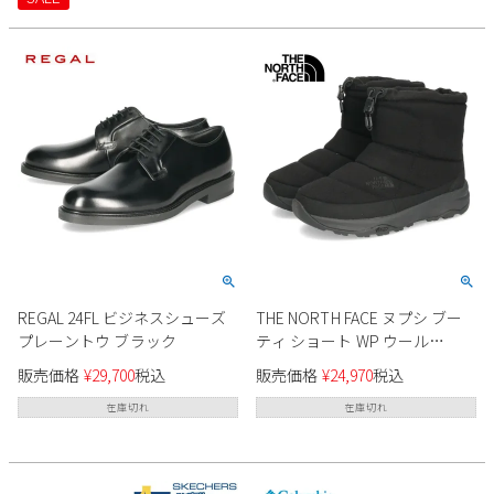
ィション 0701WP UB0701
REGAL 24FL ビジネスシューズ
THE NORTH FACE ヌプシ ブー
プレーントウ ブラック
ティ ショート WP ウール
NF52572 ユニセックス
販売価格
¥
29,700
税込
販売価格
¥
24,970
税込
在庫切れ
在庫切れ