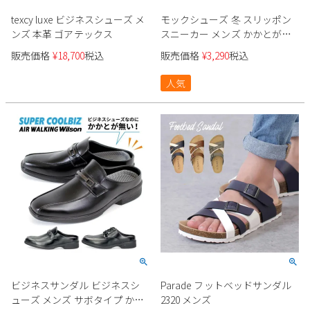
texcy luxe ビジネスシューズ メ
モックシューズ 冬 スリッポン
ンズ 本革 ゴアテックス
スニーカー メンズ かかとが踏
める 靴 超軽量 履きやすい 歩き
販売価格
¥
18,700
税込
販売価格
¥
3,290
税込
やすい 2way 黒 グレー ネイビ
ー カーキ イエロー ウィルソン
人気
Wilson 991
ビジネスサンダル ビジネスシ
Parade フットベッドサンダル
ューズ メンズ サボタイプ かか
2320 メンズ