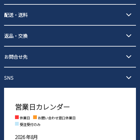
クレジットカード決済、AmazonPay決済、
配送・送料
PayPay（オンライン決済）、代金引換のご利用が可能です。
詳しくは
ご利用ガイド
をご確認ください。
【宅配便】
【ネコポス】
返品・交換
北海道・本州・四国・九州…550円
全国一律…220円（税込）
沖縄…1,980円
発送日・送料詳細については
ご利用ガイド
を
履いてみないとわからない靴だからこそ、サイズ交換にかかる送料
3,980円（税込）以上お買い上げで送料無料
ご利用ください。
お問合せ先
の片道無料サービスを実施中！
3,980円（税込）以上お買い上げで送料1,425円
【サイズ交換期間延長のお知らせ】
メール :
info@parade-shoes.jp
ただいまギフト用としてのご利用が増えていることを受け、プレゼ
発送日・送料詳細については
ご利用ガイド
を
SNS
営業時間：11時～17時
ントとしても安心してご利用いただけるよう、サイズ交換の受付期
ご利用ください。
メールの返信につきましては、
間を「お届けから30日間」へと延長いたしました。
3営業日以内にさせていただいております。
商品到着後30日以内にメールにてお申し出ください。折り返し詳細
※お問い合わせは現在メール
で受け付けております。
なご案内をお送りいたします。詳しくは
ご利用ガイド
をご利用くだ
営業日カレンダー
※土日祝はお問い合わせ窓口休業日となります。
さい。
Instagram
Facebook
休業日
お問い合わせ窓口休業日
受注受付のみ
2026 年8月