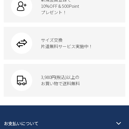
ローファー
ケア用品
10%OFF & 500Point
スクール
ワークシューズ
プレゼント！
ハンドバッグ
カジュアルシューズ
雑貨
フォーマル
ブーツ
ビジネスバッグ
ワークシューズ
ブーツ
サイズ交換
ウェア
トートバッグ
ブーツ
片道無料サービス実施中！
Parade
ショルダーバッグ
Parade
ウェア
SKECHERS
財布
SKECHERS
3,980円(税込)以上の
Parade
new balance
お買い物で送料無料
moz
SKECHERS
asics
new balance
GAP
瞬足
puma
EDWIN
お支払いについて
new balance