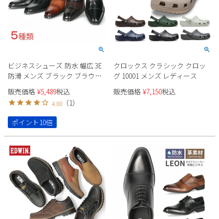
2
3
4
5
6
7
8
9
10
11
12
13
14
15
16
17
18
19
20
21
22
23
24
25
26
27
28
29
ビジネスシューズ 防水 幅広 3E
クロックス クラシック クロッ
30
31
防滑 メンズ ブラック ブラウン
グ 10001 メンズ レディース
Parade ストレートチップ スワ
2026 年9月
販売価格
¥
5,489
税込
販売価格
¥
7,150
税込
ールモカ 紐靴 ローファー 内羽
日
月
火
水
木
金
土
（
1
）
4.00
根式 外羽根式 冠婚葬祭
1
2
3
4
5
ポイント10倍
6
7
8
9
10
11
12
13
14
15
16
17
18
19
20
21
22
23
24
25
26
27
28
29
30