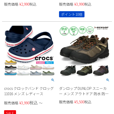
となし 幅広 3E 紐靴 ビットロー
販売価格
¥
2,990
税込
販売価格
¥
3,990
税込
ファー ヒモ スワール 革靴 軽量
防滑 クッション AIR WALKING
ポイント10倍
Wilson ウィルソン 710 720
crocs クロックバンド クロッグ
ダンロップ DUNLOP スニーカ
11016 メンズ レディース
ー メンズ アウトドア 防水 防滑
幅広 4E キャンプ ハイキング 軽
販売価格
¥
5,500
税込
税込
販売価格
¥
3,990
〜
登山 ウォーキング トレッキン
グ 滑りにくい アーバントラデ
SALE