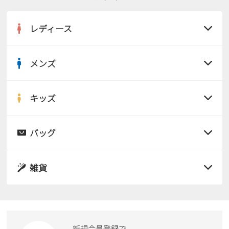
レディース
メンズ
すべての商品
サンダル
キッズ
すべての商品
レインシューズ
サンダル
バッグ
すべての商品
パンプス
レインシューズ
サンダル
雑貨
スニーカー
すべての商品
スニーカー
レインシューズ
ローファー
リュック
ビジネス・ドレスシューズ
すべての商品
スニーカー
カジュアルシューズ
ボディバッグ
新規会員登録で