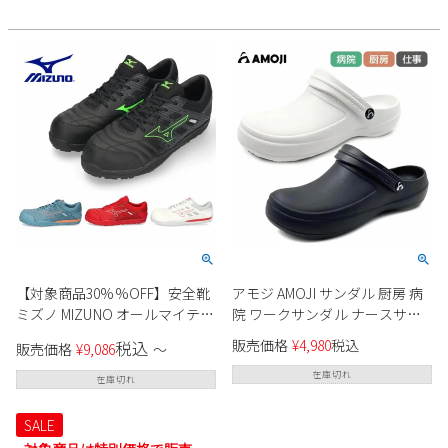
ャンプ 農作業 災害時 ゴム長
【対象商品30%%OFF】安全靴
アモジ AMOJI サンダル 厨房 病
ミズノ MIZUNO オールマイティ
院 ワークサンダル ナースサン
TDII11L 紐 ローカット F1GA2300
ダル メンズ レディース クロッ
販売価格
¥
4,980
税込
税込
販売価格
¥
9,086
〜
3E EEE メンズ ワーキングシュ
グサンダル スリッパ サボ オフ
ーズ
ィスシューズ 仕事履き ブラッ
在庫切れ
在庫切れ
ク ホワイト かかと 2way WK203
SALE