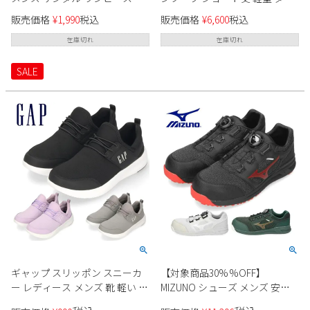
ラボ 4148238 TOP ONE PIECE
ロップリファインド B0812 ブラ
販売価格
¥
1,990
税込
販売価格
¥
6,600
税込
SANDAL ビーサン ハワイ
ック 黒 DUNLOP REFINED
havaianas
在庫切れ
在庫切れ
SALE
ギャップ スリッポン スニーカ
【対象商品30%%OFF】
ー レディース メンズ 靴 軽い 履
MIZUNO シューズ メンズ 安全
きやすい ブラック グレー 黒 パ
靴 ミズノ オールマイティ LS II