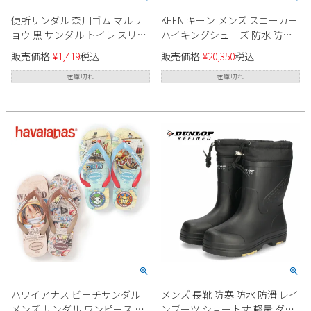
便所サンダル 森川ゴム マルリ
KEEN キーン メンズ スニーカー
ョウ 黒 サンダル トイレ スリッ
ハイキングシューズ 防水 防滑
パ ブラック メンズ トイレサン
軽量 アウトドア 1017721 ターギ
販売価格
¥
1,419
税込
販売価格
¥
20,350
税込
ダル 便サン 日本製 Health 863
ー EXP ウォータープルーフ
TARGHEE EXP WP 黒 ブラック
在庫切れ
在庫切れ
靴 シューズ
ハワイアナス ビーチサンダル
メンズ 長靴 防寒 防水 防滑 レイ
メンズ サンダル ワンピース コ
ンブーツ ショート丈 軽量 ダン