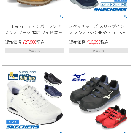
Timberland ティンバーランド
スケッチャーズ スリップイン
メンズ ブーツ 幅広 ワイド 本革
ズ メンズ SKECHERS Slip-ins ス
防水 0A69UH ブリットン ロード
リッポン ハンズフリー スニー
販売価格
¥
27,500
税込
販売価格
¥
16,390
税込
ミッド レースアップ ウォータ
カー 防水 靴 ゴーウォーク フレ
ープルーフ ブーツ フルグレイ
ックス 216330WW BBK NVY 黒
在庫切れ
在庫切れ
ンレザー ブラック ウィート 黒
紺 幅広
茶 紐靴