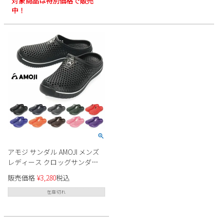
対象商品は特別価格で販売
中！
アモジ サンダル AMOJI メンズ
レディース クロッグサンダル
スリッパ サボ オフィスシュー
販売価格
¥
3,280
税込
ズ アウトドア キャンプ 旅行 軽
量 屈曲 ビジネス 仕事履き 1702
在庫切れ