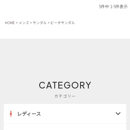
新規会員登録
5
件中
1
-
5
件表示
会社概要
HOME
メンズ
サンダル
ビーチサンダル
プライバシーポリシー
特定商取引法に基づく表示
お問い合わせ
CATEGORY
カテゴリー
レディース