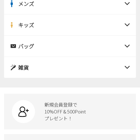
メンズ
すべての商品
サンダル
キッズ
すべての商品
レインシューズ
サンダル
バッグ
すべての商品
パンプス
レインシューズ
サンダル
雑貨
スニーカー
すべての商品
スニーカー
レインシューズ
ローファー
リュック
ビジネス・ドレスシューズ
すべての商品
スニーカー
カジュアルシューズ
ボディバッグ
新規会員登録で
ローファー
ケア用品
10%OFF & 500Point
スクール
ワークシューズ
プレゼント！
ハンドバッグ
カジュアルシューズ
雑貨
フォーマル
ブーツ
ビジネスバッグ
ワークシューズ