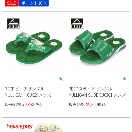
SALE
ポイント10倍
Parade
雑貨
Parade
ウェア
ご利用ガイド
ビジネスバッグ
SKECHERS
SKECHERS
Parade
new balance
会員サービス
トートバッグ
moz
SKECHERS
asics
ショルダーバッグ
new balance
お問い合わせ
GAP
瞬足
puma
財布
メルマガ購買
EDWIN
new balance
REEF ビーチサンダル
REEF スライドサンダル
営業日カレンダー
MULLIGAN II CJ629 メンズ
MULLIGAN SLIDE CJ6301 メンズ
休業日
お問い合わせ窓口休業日
販売価格
¥
9,350
税込
販売価格
¥
9,350
税込
2026 年8月
日
月
火
水
木
金
土
1