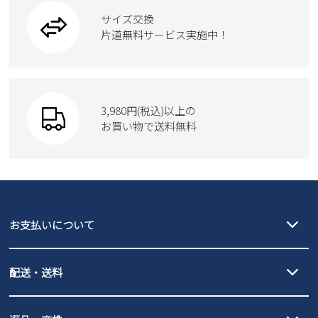
ブーツ
サイズ交換
ウェア
トートバッグ
ブーツ
片道無料サービス実施中！
Parade
ショルダーバッグ
Parade
ウェア
SKECHERS
財布
SKECHERS
3,980円(税込)以上の
Parade
new balance
お買い物で送料無料
moz
SKECHERS
asics
new balance
GAP
瞬足
puma
EDWIN
お支払いについて
new balance
クレジットカード決済、AmazonPay決済、
配送・送料
PayPay（オンライン決済）、代金引換のご利用が可能です。
詳しくは
ご利用ガイド
をご確認ください。
【宅配便】
【ネコポス】