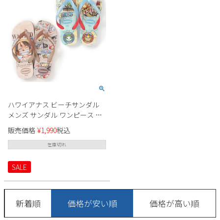
2
3
4
5
6
7
8
9
10
11
12
13
14
15
16
17
18
19
20
21
22
23
24
25
26
27
28
29
30
31
2026 年9月
日
月
火
水
木
金
土
ハワイアナス ビーチサンダル
1
2
3
4
5
メンズ サンダル ワンピース コ
ラボ 4148238 TOP ONE PIECE
6
7
8
9
10
11
12
販売価格
¥
1,990
税込
SANDAL ビーサン ハワイ
13
14
15
16
17
18
19
havaianas
在庫切れ
20
21
22
23
24
25
26
SALE
27
28
29
30
新着順
価格が安い順
価格が高い順