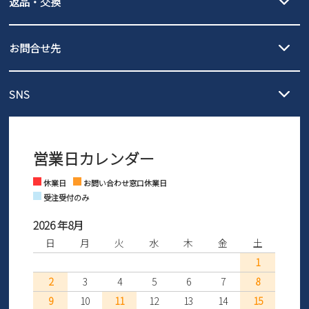
返品・交換
北海道・本州・四国・九州…550円
全国一律…220円（税込）
沖縄…1,980円
発送日・送料詳細については
ご利用ガイド
を
履いてみないとわからない靴だからこそ、サイズ交換にかかる送料
3,980円（税込）以上お買い上げで送料無料
ご利用ください。
お問合せ先
の片道無料サービスを実施中！
3,980円（税込）以上お買い上げで送料1,425円
【サイズ交換期間延長のお知らせ】
メール :
info@parade-shoes.jp
ただいまギフト用としてのご利用が増えていることを受け、プレゼ
発送日・送料詳細については
ご利用ガイド
を
SNS
営業時間：11時～17時
ントとしても安心してご利用いただけるよう、サイズ交換の受付期
ご利用ください。
メールの返信につきましては、
間を「お届けから30日間」へと延長いたしました。
3営業日以内にさせていただいております。
商品到着後30日以内にメールにてお申し出ください。折り返し詳細
※お問い合わせは現在メール
で受け付けております。
なご案内をお送りいたします。詳しくは
ご利用ガイド
をご利用くだ
営業日カレンダー
※土日祝はお問い合わせ窓口休業日となります。
さい。
Instagram
Facebook
休業日
お問い合わせ窓口休業日
受注受付のみ
2026 年8月
日
月
火
水
木
金
土
1
2
3
4
5
6
7
8
9
10
11
12
13
14
15