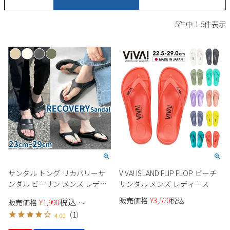
サンダル
キッズ
すべての商品
5
件中
1
-
5
件表示
レインシューズ
サンダル
NEW
すべての商品
パンプス
レインシューズ
サンダル
SALE
スニーカー
すべての商品
スニーカー
レインシューズ
ローファー
レディース新入荷
バッグ
ビジネス・ドレスシューズ
すべての商品
スニーカー
カジュアルシューズ
メンズ新入荷
ローファー
レディースSALE
雑貨
スクール
すべての商品
ワークシューズ
キッズ新入荷
カジュアルシューズ
メンズSALE
サンダル トング リカバリーサ
VIVA! ISLAND FLIP FLOP ビーチ
フォーマル
リュック
詳細検索
ブーツ
ンダル ビーサン メンズ レディ
サンダル メンズ レディース
すべての商品
ワークシューズ
キッズSALE
ース EVA 軽量 歩きやすい アウ
販売価格
¥
3,520
税込
税込
ブーツ
販売価格
¥
1,990
〜
ボディバッグ
トドア ビーチ Parade 91501
ウェア
ケア用品
（
1
）
4.00
5601 パレード
ブーツ
店舗一覧
ハンドバッグ