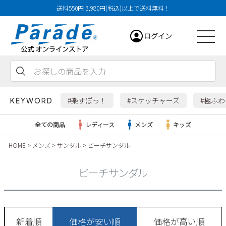
送料550円 3,980円(税込)以上で送料無料！
ログイン
会員登録
お気に入り
カート
#楽すぽっ！
#スケッチャーズ
#極ふ
KEYWORD
全ての商品
レディース
メンズ
キッズ
HOME
メンズ
サンダル
ビーチサンダル
レディース
ビーチサンダル
メンズ
すべての商品
新着順
価格が安い順
価格が高い順