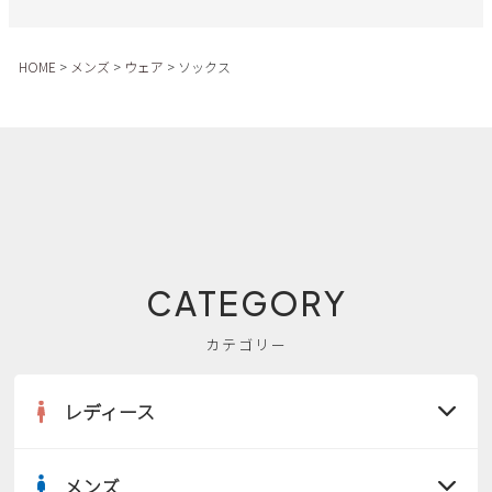
サンダル
キッズ
すべての商品
レインシューズ
HOME
メンズ
ウェア
ソックス
サンダル
NEW
すべての商品
パンプス
レインシューズ
サンダル
SALE
スニーカー
すべての商品
スニーカー
レインシューズ
ローファー
レディース新入荷
バッグ
ビジネス・ドレスシューズ
すべての商品
スニーカー
カジュアルシューズ
メンズ新入荷
CATEGORY
ローファー
レディースSALE
雑貨
スクール
すべての商品
ワークシューズ
キッズ新入荷
カテゴリー
カジュアルシューズ
メンズSALE
フォーマル
リュック
詳細検索
ブーツ
レディース
すべての商品
ワークシューズ
キッズSALE
ブーツ
ボディバッグ
ウェア
ケア用品
ブーツ
店舗一覧
メンズ
ハンドバッグ