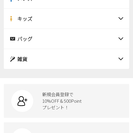
Parade
雑貨
すべての商品
Parade
ウェア
ご利用ガイド
ビジネスバッグ
SKECHERS
サンダル
キッズ
SKECHERS
すべての商品
Parade
new balance
会員サービス
トートバッグ
レインシューズ
moz
サンダル
バッグ
SKECHERS
asics
ショルダーバッグ
new balance
すべての商品
お問い合わせ
パンプス
レインシューズ
GAP
瞬足
puma
サンダル
雑貨
財布
スニーカー
メルマガ購買
EDWIN
すべての商品
スニーカー
レインシューズ
ローファー
new balance
リュック
ビジネス・ドレスシューズ
すべての商品
スニーカー
営業日カレンダー
カジュアルシューズ
ボディバッグ
新規会員登録で
ローファー
ケア用品
10%OFF & 500Point
スクール
休業日
お問い合わせ窓口休業日
ワークシューズ
プレゼント！
ハンドバッグ
カジュアルシューズ
雑貨
2026 年8月
フォーマル
ブーツ
ビジネスバッグ
日
月
火
水
木
金
土
ワークシューズ
1
ブーツ