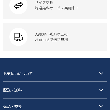
サイズ交換
ウェア
トートバッグ
2
3
4
5
6
7
8
ブーツ
片道無料サービス実施中！
9
10
11
12
13
14
15
Parade
ショルダーバッグ
Parade
ウェア
16
17
18
19
20
21
22
SKECHERS
23
24
25
26
27
28
29
財布
SKECHERS
30
31
3,980円(税込)以上の
Parade
new balance
お買い物で送料無料
moz
2026 年9月
SKECHERS
asics
new balance
日
月
火
水
木
金
土
GAP
瞬足
1
2
3
4
5
puma
6
7
8
9
10
11
12
EDWIN
13
14
15
16
17
18
19
お支払いについて
new balance
20
21
22
23
24
25
26
クレジットカード決済、AmazonPay決済、
27
28
29
30
配送・送料
PayPay（オンライン決済）、代金引換のご利用が可能です。
詳しくは
ご利用ガイド
をご確認ください。
【宅配便】
【ネコポス】
返品・交換
北海道・本州・四国・九州…550円
全国一律…220円（税込）