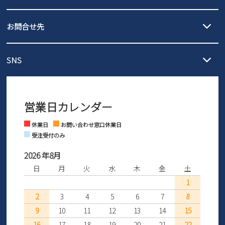
沖縄…1,980円
新規会員登録
発送日・送料詳細については
ご利用ガイド
を
履いてみないとわからない靴だからこそ、サイズ交換にかかる送料
3,980円（税込）以上お買い上げで送料無料
ご利用ください。
お問合せ先
の片道無料サービスを実施中！
3,980円（税込）以上お買い上げで送料1,425円
会社概要
【サイズ交換期間延長のお知らせ】
メール :
info@parade-shoes.jp
ただいまギフト用としてのご利用が増えていることを受け、プレゼ
発送日・送料詳細については
ご利用ガイド
を
SNS
営業時間：11時～17時
ントとしても安心してご利用いただけるよう、サイズ交換の受付期
プライバシーポリシー
ご利用ください。
メールの返信につきましては、
間を「お届けから30日間」へと延長いたしました。
3営業日以内にさせていただいております。
商品到着後30日以内にメールにてお申し出ください。折り返し詳細
特定商取引法に基づく表示
※お問い合わせは現在メール
で受け付けております。
なご案内をお送りいたします。詳しくは
ご利用ガイド
をご利用くだ
営業日カレンダー
※土日祝はお問い合わせ窓口休業日となります。
さい。
Instagram
Facebook
お問い合わせ
休業日
お問い合わせ窓口休業日
受注受付のみ
2026 年8月
日
月
火
水
木
金
土
1
2
3
4
5
6
7
8
9
10
11
12
13
14
15
16
17
18
19
20
21
22