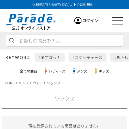
送料550円 3,980円(税込)以上で送料無料！
ログイン
会員登録
お気に入り
カート
#楽すぽっ！
#スケッチャーズ
#極ふ
KEYWORD
全ての商品
レディース
メンズ
キッズ
HOME
メンズ
ウェア
ソックス
レディース
ソックス
メンズ
すべての商品
現在登録されている商品はありません。