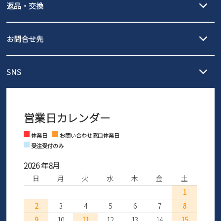
返品・交換
北海道・本州・四国・九州…550円
全国一律…220円（税込）
沖縄…1,980円
発送日・送料詳細については
ご利用ガイド
を
履いてみないとわからない靴だからこそ、サイズ交換にかかる送料
3,980円（税込）以上お買い上げで送料無料
ご利用ください。
お問合せ先
の片道無料サービスを実施中！
3,980円（税込）以上お買い上げで送料1,425円
【サイズ交換期間延長のお知らせ】
メール :
info@parade-shoes.jp
ただいまギフト用としてのご利用が増えていることを受け、プレゼ
発送日・送料詳細については
ご利用ガイド
を
SNS
営業時間：11時～17時
ントとしても安心してご利用いただけるよう、サイズ交換の受付期
ご利用ください。
メールの返信につきましては、
間を「お届けから30日間」へと延長いたしました。
3営業日以内にさせていただいております。
商品到着後30日以内にメールにてお申し出ください。折り返し詳細
※お問い合わせは現在メール
で受け付けております。
なご案内をお送りいたします。詳しくは
ご利用ガイド
をご利用くだ
営業日カレンダー
※土日祝はお問い合わせ窓口休業日となります。
さい。
Instagram
Facebook
休業日
お問い合わせ窓口休業日
受注受付のみ
2026 年8月
日
月
火
水
木
金
土
1
2
3
4
5
6
7
8
9
10
11
12
13
14
15