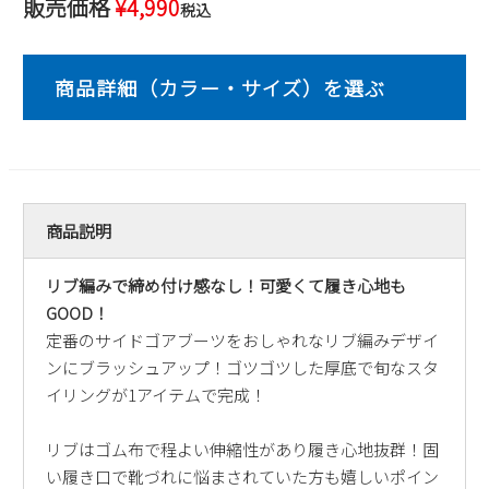
販売価格
¥
4,990
税込
2
3
4
5
6
7
8
9
10
11
12
13
14
15
16
17
18
19
20
21
22
23
24
25
26
27
28
29
30
31
2026 年9月
日
月
火
水
木
金
土
商品説明
1
2
3
4
5
リブ編みで締め付け感なし！可愛くて履き心地も
6
7
8
9
10
11
12
GOOD！
13
14
15
16
17
18
19
定番のサイドゴアブーツをおしゃれなリブ編みデザイ
20
21
22
23
24
25
26
ンにブラッシュアップ！ゴツゴツした厚底で旬なスタ
27
28
29
30
イリングが1アイテムで完成！
リブはゴム布で程よい伸縮性があり履き心地抜群！固
い履き口で靴づれに悩まされていた方も嬉しいポイン