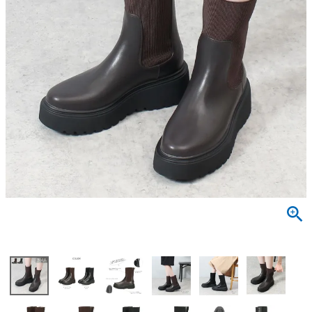
サンダル
キッズ
すべての商品
レインシューズ
サンダル
NEW
すべての商品
パンプス
レインシューズ
サンダル
SALE
スニーカー
すべての商品
スニーカー
レインシューズ
ローファー
レディース新入荷
バッグ
ビジネス・ドレスシューズ
すべての商品
スニーカー
カジュアルシューズ
メンズ新入荷
ローファー
レディースSALE
雑貨
スクール
すべての商品
ワークシューズ
キッズ新入荷
カジュアルシューズ
メンズSALE
フォーマル
リュック
詳細検索
ブーツ
すべての商品
ワークシューズ
キッズSALE
ブーツ
ボディバッグ
ウェア
ケア用品
ブーツ
店舗一覧
ハンドバッグ