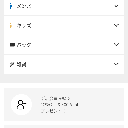
メンズ
すべての商品
サンダル
キッズ
すべての商品
レインシューズ
サンダル
バッグ
すべての商品
パンプス
レインシューズ
サンダル
雑貨
スニーカー
すべての商品
スニーカー
レインシューズ
ローファー
リュック
ビジネス・ドレスシューズ
すべての商品
スニーカー
カジュアルシューズ
ボディバッグ
新規会員登録で
ローファー
ケア用品
10%OFF & 500Point
スクール
ワークシューズ
プレゼント！
ハンドバッグ
カジュアルシューズ
雑貨
フォーマル
ブーツ
ビジネスバッグ