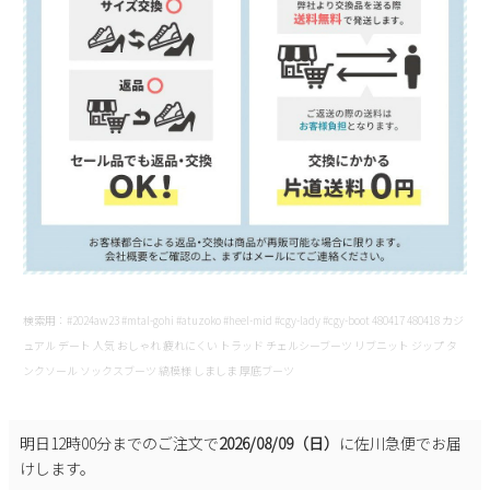
検索用：#2024aw23 #mtal-gohi #atuzoko #heel-mid #cgy-lady #cgy-boot 480417 480418 カジ
ュアル デート 人気 おしゃれ 疲れにくい トラッド チェルシーブーツ リブニット ジップ タ
ンクソール ソックスブーツ 縞模様 しましま 厚底ブーツ
明日
12時00分
までのご注文で
2026/08/09（日）
に
佐川急便
でお届
けします。