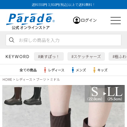
送料550円 3,980円(税込)以上で送料無料！
ログイン
会員登録
お気に入り
カート
#楽すぽっ！
#スケッチャーズ
#極ふ
KEYWORD
全ての商品
レディース
メンズ
キッズ
HOME
レディース
ブーツ
ミドル
レディース
メンズ
すべての商品