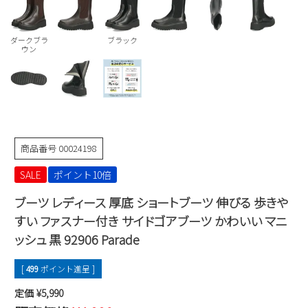
Parade
雑貨
Parade
ウェア
ご利用ガイド
ビジネスバッグ
SKECHERS
ダークブラ
ブラック
SKECHERS
ウン
Parade
new balance
会員サービス
トートバッグ
moz
SKECHERS
asics
ショルダーバッグ
new balance
お問い合わせ
GAP
瞬足
puma
財布
メルマガ購買
商品番号
00024198
EDWIN
SALE
ポイント10倍
new balance
ブーツ レディース 厚底 ショートブーツ 伸びる 歩きや
営業日カレンダー
すい ファスナー付き サイドゴアブーツ かわいい マニ
ッシュ 黒 92906 Parade
休業日
お問い合わせ窓口休業日
2026 年8月
[
499
ポイント進呈 ]
日
月
火
水
木
金
土
定価
¥
5,990
1