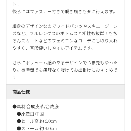
ト！
新規会員登録
後ろにはファスナー付きで脱ぎ履きも楽に行えます。
会社概要
細身のデザインなのでワイドパンツやスキニージーン
ズなど、フルレングスのボトムスと相性も抜群！もち
プライバシーポリシー
ろんスカートなどのフェミニンなコーデにも取り入れ
やすく、普段使いしやすいアイテムです。
特定商取引法に基づく表示
さらにボリューム感のあるデザインでつま先もゆった
り。長時間でも無理なく履けてお出掛けにおすすめで
お問い合わせ
す。
商品仕様
●素材 合成皮革/合成底
●原産国 中国
●ヒール高 約 6.0cm
●ストーム 約 4.0cm