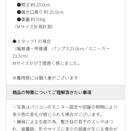
●筒丈 約 20.0cm
●履き口周り 約 25.0cm
●重量 約 500g
（Mサイズ計測計測）
◆スタッフT の場合
（幅普通・甲普通 パンプス23.0cm／スニーカー
23.5cm）
Mサイズがが丁度良く感じました。
※着用感には個人差がございます
商品の特徴についてご理解頂きたい事項
・写真はパソコンのモニター設定や部屋の照明により
多少色の変化が感じられる場合がございます。
・機械による生産の為、繋ぎ目の若干のズレやほつ
れ、接着跡、形やサイズに多少の誤差が生じる場合が