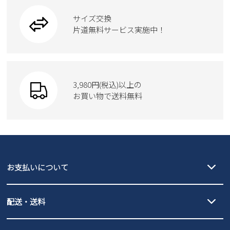
ワークシューズ
ブーツ
サイズ交換
ウェア
トートバッグ
ブーツ
片道無料サービス実施中！
Parade
ショルダーバッグ
Parade
ウェア
SKECHERS
財布
SKECHERS
3,980円(税込)以上の
Parade
new balance
お買い物で送料無料
moz
SKECHERS
asics
new balance
GAP
瞬足
puma
EDWIN
お支払いについて
new balance
クレジットカード決済、AmazonPay決済、
配送・送料
PayPay（オンライン決済）、代金引換のご利用が可能です。
詳しくは
ご利用ガイド
をご確認ください。
【宅配便】
【ネコポス】