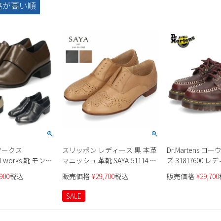
格が高い順
ワークス
スリッポン レディース 黒 本革
Dr.Martens ロ
I works 靴 モンク
マニッシュ 革靴 SAYA 51114 サ
ズ 31817600 
ィース 本革
ヤ ブラック ブラウン 茶色 フラ
900
税込
販売価格
¥
29,700
税込
販売価格
¥
29,700
ンドトウ 4cmヒール
ットシューズ メダリオン 日本
製
SALE