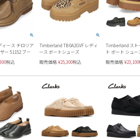
レディース チロリア
Timberland TB0A2GVF レディ
Timberland 
ー 51152 ブラ
ース ボートシューズ
ト ボート シュー
ュ カジュアル レ
300
税込
販売価格
¥
25,300
税込
販売価格
¥
23,100
ューズ レディー
製 ラボキゴシ