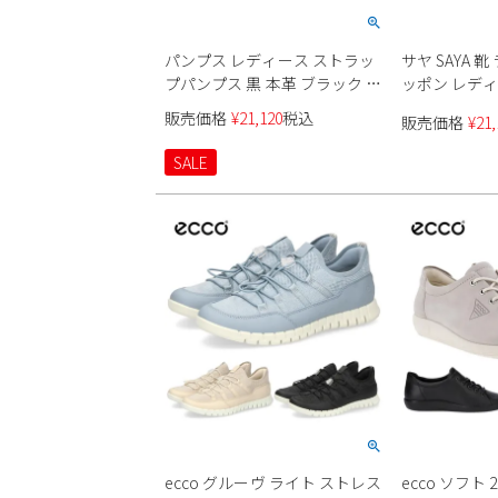
パンプス レディース ストラッ
サヤ SAYA 
プパンプス 黒 本革 ブラック ア
ッポン レデ
イボリー サヤ 51187 SAYA メリ
革 51203 
販売価格
¥
21,120
税込
販売価格
¥
21,
ージェーンシューズ スクエア
ラウンドトウ
トゥ 日本製 靴
本製
SALE
ecco グルーヴ ライト ストレス
ecco ソフト 2