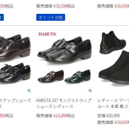
カー 幅広 4E
ジュアルスニーカー 幅広 4E 革
ヴァサヴァ 3720
050
税込
販売価格
¥
16,500
税込
販売価格
¥
16,016
de 履きやすい 痛くな
靴 7301 Parade 履きやすい 痛
ローヒール 靴 撥
 外反母趾 靴 本
くない 軽い 伸びる 外反母趾 靴
cava cava
倍
ポイント10倍
黒
レースアップシューズ
HARUTA 237 モンクストラップ
レディース ブーツ
ス
シューズ レディース
ョート 本革 黒 
ツ ANYO エー
850
税込
販売価格
¥
14,850
税込
定価
¥
20,900
2440063 ブラ
販売価格
¥
14,630
アンクルブーツ 