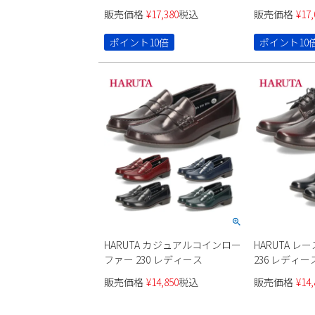
日本製 コンフォートシューズ
ジュアルスニー
販売価格
¥
17,380
税込
販売価格
¥
17,
4E 軽量 靴 ブラック 黒 キャメ
7280 Para
ル アイボリー 7307 パレード
い 軽い 伸びる
ポイント10倍
ポイント10
Parade
革 ブラック 
HARUTA カジュアルコインロー
HARUTA 
ファー 230 レディース
236 レディー
販売価格
¥
14,850
税込
販売価格
¥
14,