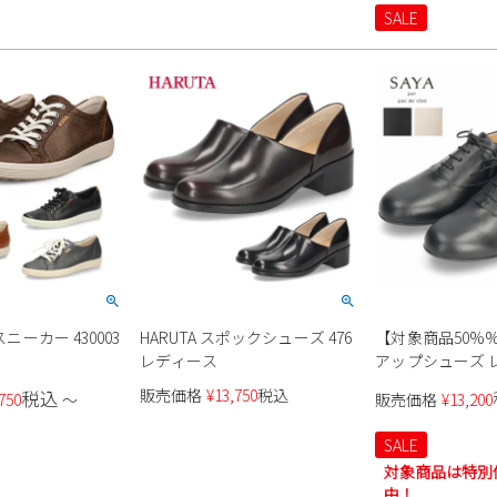
きやすい
SALE
スニーカー 430003
HARUTA スポックシューズ 476
【対象商品50%%
レディース
アップシューズ 
革 黒 フラットヒ
販売価格
¥
13,750
税込
税込
750
〜
販売価格
¥
13,200
SAYA 51190 サ
ボリー 紐靴 履き
SALE
対象商品は特別
中！