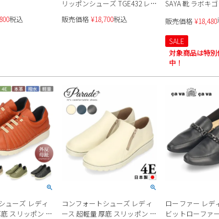
リッポンシューズ TGE432 レデ
SAYA 靴 ラボキ
ィース
レディース クレ
800
税込
販売価格
¥
18,700
税込
販売価格
¥
18,480
51204 スリッポ
ンドトゥ ボロネ
SALE
製
対象商品は特別
中！
シューズ レディ
コンフォートシューズ レディ
ローファー レディ
厚底 スリッポン カ
ース 超軽量 厚底 スリッポン カ
ビットローファー