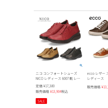
ニコ コンフォートシューズ
ecco レザー 
NICO レディース 6007 靴 レー
レディース
スアップ 本革 カジュアル 日本
定価
¥
17,380
販売価格
¥
13,
製 歩きやすい ゴム紐 厚底 柔ら
販売価格
¥
13,904
税込
か クッション性
SALE