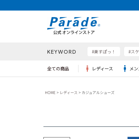
KEYWORD
検索
#楽すぽっ！
#ス
全ての商品
レディース
メン
Parad
HOME
レディース
カジュアルシューズ
サンダル
サンダル
サンダル
レディース新入荷
レディースSALE
リュック
ケア用品
カジュ
トート
SKEC
レインシューズ
レインシューズ
レインシューズ
メンズ新入荷
メンズSALE
ボディバッグ
雑貨
ワーク
ショル
new b
asics
パンプス
スニーカー
スニーカー
キッズ新入荷
キッズSALE
ハンドバッグ
ブーツ
財布
瞬足
スニーカー
ビジネス・ドレスシューズ
スクール
ビジネスバッグ
ウェア
ローファー
ローファー
フォーマル