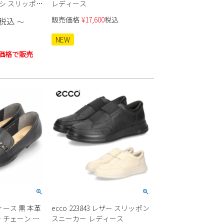
ゴシ スリッポン
レディース
ープ 本革
販売価格
¥
17,600
税込
税込
〜
ンシューズ ラウ
ーゼ製法 日本
NEW
価格で販売
ース 黒 本革
ecco 223843 レザー スリッポン
 チェーン サ
スニーカー レディース