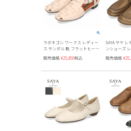
ラボキゴシ ワークス レディー
SAYA サヤ 
ス サンダル 靴 フラットヒール
ンシューズ レザ
本革 グルカサンダル 12691 ブ
ック グレージ
販売価格
¥
25,850
税込
販売価格
¥
25,
ラック アイボリー 日本製
ースアップシ
RABOKIGOSHI works
ス 本革 日本