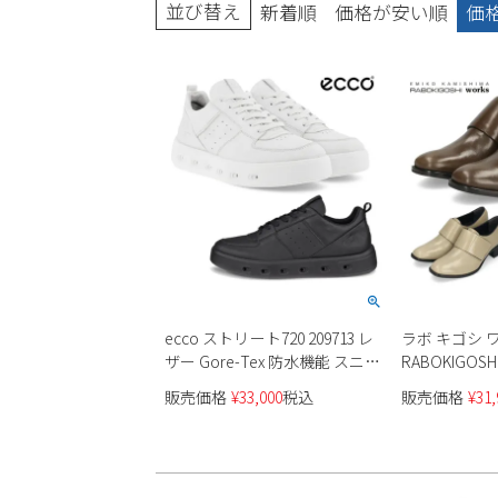
並び替え
新着順
価格が安い順
価
ブーツ
ecco ストリート720 209713 レ
ラボ キゴシ 
ザー Gore-Tex 防水機能 スニー
RABOKIGOSH
カーレディース
シューズ レデ
販売価格
¥
33,000
税込
販売価格
¥
31,
12788 ラウ
日本製