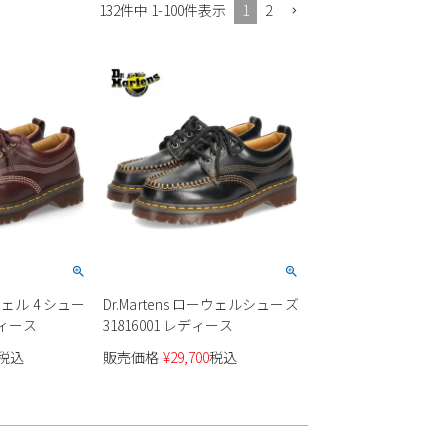
1
2
132
件中
1
-
100
件表示
ーウェル 4 シュー
Dr.Martens ローウェルシューズ
レディース
31816001 レディース
税込
販売価格
¥
29,700
税込