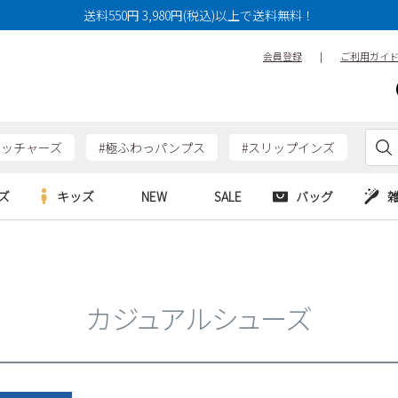
送料550円 3,980円(税込)以上で送料無料！
会員登録
|
ご利用ガイ
ケッチャーズ
#極ふわっパンプス
#スリップインズ
ズ
キッズ
NEW
SALE
バッグ
e
Parade
Parade
アルシューズ
バッグ
カジュアルシューズ
HERS
SKECHERS
SKECHERS
シューズ
ダーバッグ
ワークシューズ
カジュアルシューズ
alance
moz
GAP
new balance
EDWIN
ブーツ
puma
new balance
ウェア