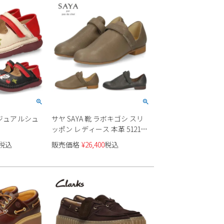
 カジュアルシュ
サヤ SAYA 靴 ラボキゴシ スリ
ッポン レディース 本革 51212
ベロクロ ストラップシューズ
税込
販売価格
¥
26,400
税込
ラウンドトゥ 日本製