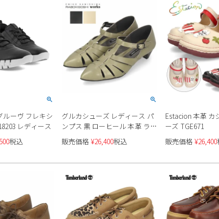
 グルーヴ フレキシ
グルカシューズ レディース パ
Estacion 本革
18203 レディース
ンプス 黒 ローヒール 本革 ラボ
ーズ TGE671
キゴシワークス 12767 ブラック
500
税込
販売価格
¥
26,400
税込
販売価格
¥
26,400
グレー ベージュ 靴 カジュアル
ミュール RABOKIGOSHI works