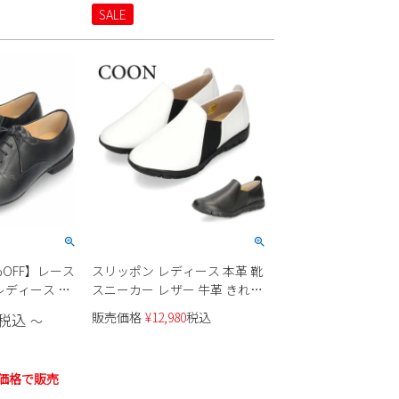
SALE
OFF】レース
スリッポン レディース 本革 靴
レディース 本
スニーカー レザー 牛革 きれい
ール 革靴
め ゴム 日本製 フラット COON
販売価格
¥
12,980
税込
税込
〜
ヤ ブラック アイ
CN2401 クーン
やすい 日本製
価格で販売