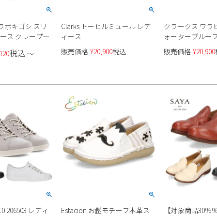
靴 ラボキゴシ スリ
Clarks トーヒルミュール レデ
クラークス ワラビ
ィース クレープ本
ィース
ォータープルーフ
スリッポンシューズ
防水 撥水 26177832
販売価格
¥
20,900
税込
販売価格
¥
20,900
税込
120
〜
 プラット製法 日
26177834 Clarks
.0 206503 レディ
Estacion お髭モチーフ本革ス
【対象商品30%%