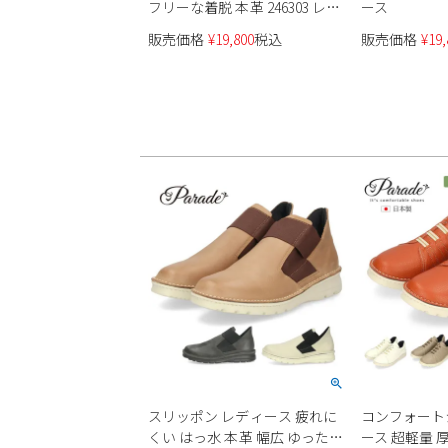
フリーな着脱 本革 246303 レデ
ース
ィース
販売価格
¥
19,800
税込
販売価格
¥
19,
スリッポン レディース 疲れに
コンフォート
くい はっ水 本革 幅広 ゆったり
ース 超軽量 