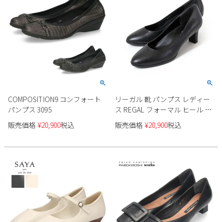
COMPOSITION9 コンフォート
リーガル 靴 パンプス レディー
パンプス 3095
ス REGAL フォーマル ヒール 本
革 F14JAEA 標準幅 ブラック 黒
販売価格
¥
20,900
税込
販売価格
¥
20,900
税込
仕事 ビジネス オフィス リクル
ート 就職活動 卒園式 卒業式 入
学式 入園式 入社式 スーツ セレ
モニー