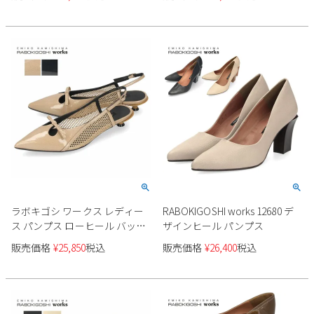
ットシューズ 本革 靴 日本製
RABOKIGOSHI works
ラボキゴシ ワークス レディー
RABOKIGOSHI works 12680 デ
ス パンプス ローヒール バック
ザインヒール パンプス
ストラップ 本革 エナメル 黒
販売価格
¥
25,850
税込
販売価格
¥
26,400
税込
12582 ブラック ベージュ 靴 日
本製 RABOKIGOSHI works