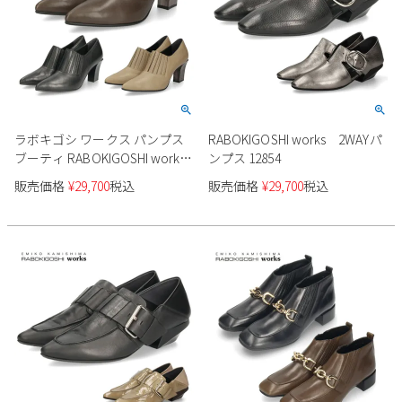
ラボキゴシ ワークス パンプス
RABOKIGOSHI works 2WAYパ
ブーティ RABOKIGOSHI works
ンプス 12854
レディース 12792 靴 ポインテッ
販売価格
¥
29,700
税込
販売価格
¥
29,700
税込
ドトウ 7cm 本革 日本製