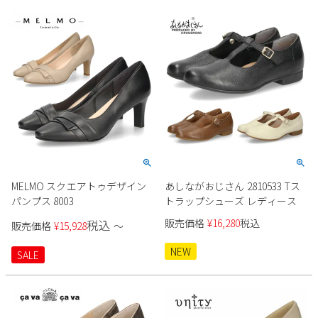
Parade
雑貨
Parade
ウェア
ご利用ガイド
ビジネスバッグ
SKECHERS
SKECHERS
Parade
new balance
会員サービス
トートバッグ
moz
SKECHERS
asics
ショルダーバッグ
new balance
お問い合わせ
GAP
瞬足
puma
財布
メルマガ購買
EDWIN
MELMO スクエアトゥデザイン
あしながおじさん 2810533 Tス
new balance
パンプス 8003
トラップシューズ レディース
営業日カレンダー
販売価格
¥
16,280
税込
税込
販売価格
¥
15,928
〜
休業日
お問い合わせ窓口休業日
NEW
SALE
2026 年8月
日
月
火
水
木
金
土
1