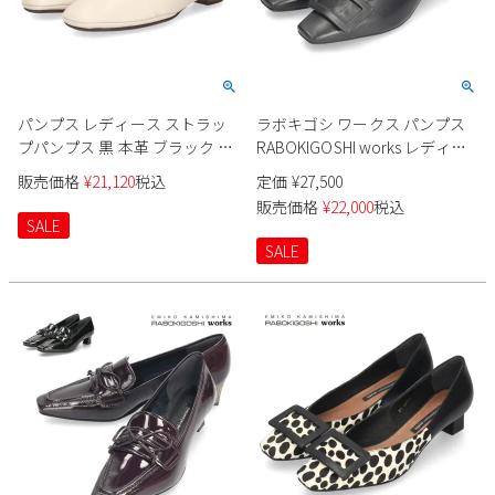
パンプス レディース ストラッ
ラボキゴシ ワークス パンプス
プパンプス 黒 本革 ブラック ア
RABOKIGOSHI works レディー
イボリー サヤ 51187 SAYA メリ
ス 12785 靴 スクエアトウバック
販売価格
¥
21,120
税込
定価
¥
27,500
ージェーンシューズ スクエア
ルパンプス 4cm 本革 日本製
販売価格
¥
22,000
税込
トゥ 日本製 靴
SALE
SALE