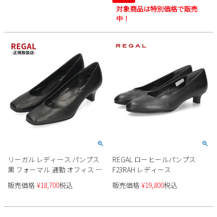
12683 日本製 RABOKIGOSHI
対象商品は特別価格で販売
works
中！
リーガル レディース パンプス
REGAL ローヒールパンプス
黒 フォーマル 通勤 オフィス 冠
F23RAH レディース
婚葬祭 就職活動 リクルート ブ
販売価格
¥
18,700
税込
販売価格
¥
19,800
税込
ラック 本革 REGAL F04M AF ス
クエアトゥ