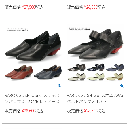
ーントゥ レースアップパンプ
販売価格
¥
27,500
税込
販売価格
¥
28,600
税込
ス 4cmヒール チャンキーヒー
ル 日本製
RABOKIGOSHI works スリッポ
RABOKIGOSHI works 本革2WAY
ンパンプス 12377R レディース
ベルトパンプス 12768
販売価格
¥
28,600
税込
販売価格
¥
28,600
税込