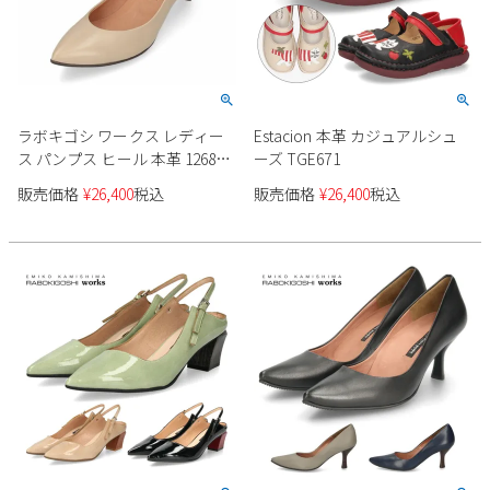
ラボキゴシ ワークス レディー
Estacion 本革 カジュアルシュ
ス パンプス ヒール 本革 12681
ーズ TGE671
ブラック ベージュ グリーン 靴
販売価格
¥
26,400
税込
販売価格
¥
26,400
税込
日本製 RABOKIGOSHI works