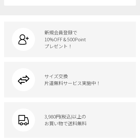
すべての商品
スニーカー
レインシューズ
ローファー
リュック
ビジネス・ドレスシューズ
すべての商品
スニーカー
カジュアルシューズ
ボディバッグ
新規会員登録で
ローファー
ケア用品
10%OFF & 500Point
スクール
ワークシューズ
プレゼント！
ハンドバッグ
カジュアルシューズ
雑貨
フォーマル
ブーツ
ビジネスバッグ
ワークシューズ
ブーツ
サイズ交換
ウェア
トートバッグ
ブーツ
片道無料サービス実施中！
Parade
ショルダーバッグ
Parade
ウェア
SKECHERS
財布
SKECHERS
3,980円(税込)以上の
Parade
new balance
お買い物で送料無料
moz
SKECHERS
asics
new balance