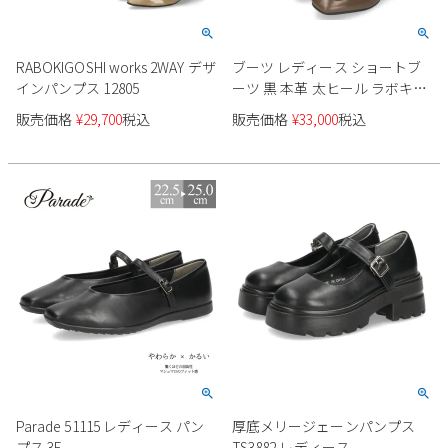
RABOKIGOSHI works 2WAY デザ
ブーツ レディース ショートブ
インパンプス 12805
ーツ 黒 本革 太ヒール ラボキゴ
シ ワークス チェーンビット付
販売価格
¥
29,700
税込
販売価格
¥
33,000
税込
き ブーティ 12794 ブラック カ
ーキ 靴 RABOKIGOSHI works
Parade 51115 レディース パン
厚底メリージェーンパンプス
プス 3E
TS3882 レディース