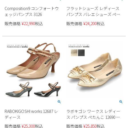
Composition9 コンフォートウ
フラットシューズ レディース
ェッジパンプス 3126
パンプス バレエシューズ ぺた
んこ 本革 靴 撥水 ラボキゴシワ
販売価格
¥
22,990
税込
販売価格
¥
24,200
税込
ークス RABOKIGOSHI works
12682 11611
RABOKIGOSHI works 12687 レ
ラボキゴシ ワークス レディー
ディース
ス パンプス ぺたんこ 12690 ブ
ラック プラチナ ゴールド フラ
販売価格
¥
25,300
税込
販売価格
¥
25,850
税込