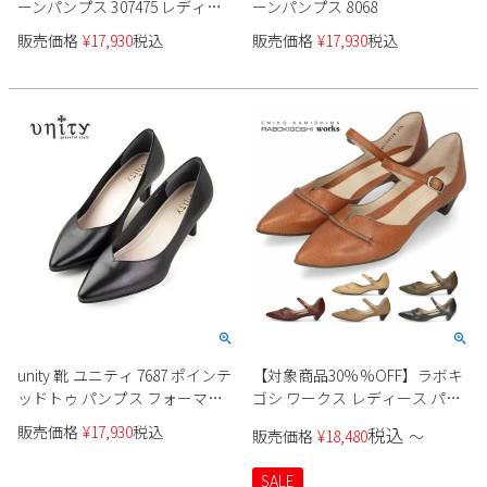
ーンパンプス 307475 レディー
ーンパンプス 8068
ス
販売価格
¥
17,930
税込
販売価格
¥
17,930
税込
unity 靴 ユニティ 7687 ポインテ
【対象商品30%%OFF】ラボキ
ッドトゥ パンプス フォーマル
ゴシ ワークス レディース パン
ビジネス 黒パンプス ブラック
プス ローヒール ストラップシ
販売価格
¥
17,930
税込
税込
販売価格
¥
18,480
〜
ューズ 黒 本革 ブラック ベージ
ュ グレー レッドブラウン 靴
SALE