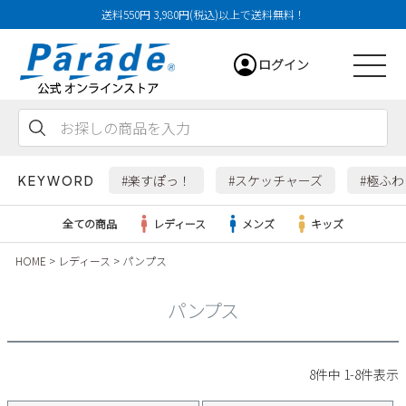
送料550円 3,980円(税込)以上で送料無料！
ログイン
会員登録
お気に入り
カート
#楽すぽっ！
#スケッチャーズ
#極ふ
KEYWORD
全ての商品
レディース
メンズ
キッズ
HOME
レディース
パンプス
レディース
パンプス
メンズ
すべての商品
8
件中
1
-
8
件表示