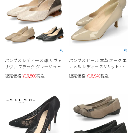
2
3
4
5
6
7
8
9
10
11
12
13
14
15
16
17
18
19
20
21
22
23
24
25
26
27
28
29
30
31
2026 年9月
パンプス レディース 靴 サヴァ
パンプス ヒール 本革 オーク エ
日
月
火
水
木
金
土
サヴァ ブラック グレージュ 本
ナメル レディース Vカット ミ
1
2
3
4
5
革 ローヒール スクエアトゥ
ドルヒール ポインテッドトゥ
販売価格
¥
16,500
税込
販売価格
¥
16,940
税込
6
7
8
9
10
11
12
cavacava 320655 卒業式 入学式
unity ユニティ 7687 6センチヒ
卒園式 入園式 セレモニー パー
ール セレモニー
13
14
15
16
17
18
19
ティー 通勤
20
21
22
23
24
25
26
27
28
29
30