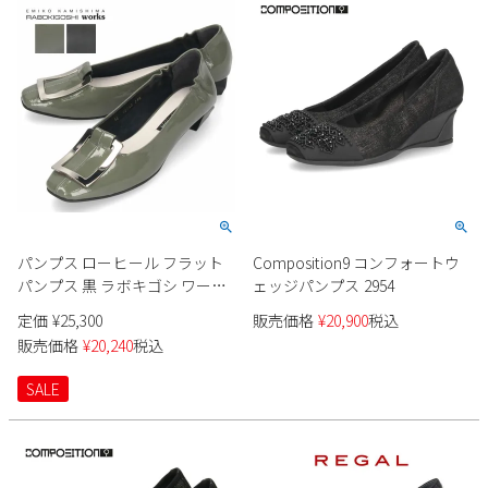
パンプス ローヒール フラット
Composition9 コンフォートウ
パンプス 黒 ラボキゴシ ワーク
ェッジパンプス 2954
ス 12763 ブラック グレー 太ヒ
定価
¥
25,300
販売価格
¥
20,900
税込
ール レディース 靴 日本製
販売価格
¥
20,240
税込
RABOKIGOSHI works
SALE