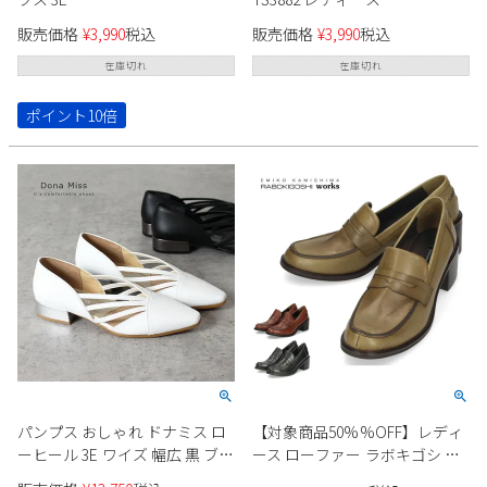
販売価格
¥
3,990
税込
販売価格
¥
3,990
税込
在庫切れ
在庫切れ
ポイント10倍
パンプス おしゃれ ドナミス ロ
【対象商品50%%OFF】レディ
ーヒール 3E ワイズ 幅広 黒 ブラ
ース ローファー ラボキゴシ ワ
ック ホワイト 日本製 本革 アー
ークス 靴 12740 ブラック 黒 オ