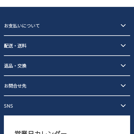
GAP
瞬足
puma
EDWIN
お支払いについて
new balance
クレジットカード決済、AmazonPay決済、
配送・送料
PayPay（オンライン決済）、代金引換のご利用が可能です。
詳しくは
ご利用ガイド
をご確認ください。
【宅配便】
【ネコポス】
返品・交換
北海道・本州・四国・九州…550円
全国一律…220円（税込）
沖縄…1,980円
発送日・送料詳細については
ご利用ガイド
を
履いてみないとわからない靴だからこそ、サイズ交換にかかる送料
3,980円（税込）以上お買い上げで送料無料
ご利用ください。
お問合せ先
の片道無料サービスを実施中！
3,980円（税込）以上お買い上げで送料1,425円
【サイズ交換期間延長のお知らせ】
メール :
info@parade-shoes.jp
ただいまギフト用としてのご利用が増えていることを受け、プレゼ
発送日・送料詳細については
ご利用ガイド
を
SNS
営業時間：11時～17時
ントとしても安心してご利用いただけるよう、サイズ交換の受付期
ご利用ください。
メールの返信につきましては、
間を「お届けから30日間」へと延長いたしました。
3営業日以内にさせていただいております。
商品到着後30日以内にメールにてお申し出ください。折り返し詳細
※お問い合わせは現在メール
で受け付けております。
なご案内をお送りいたします。詳しくは
ご利用ガイド
をご利用くだ
営業日カレンダー
※土日祝はお問い合わせ窓口休業日となります。