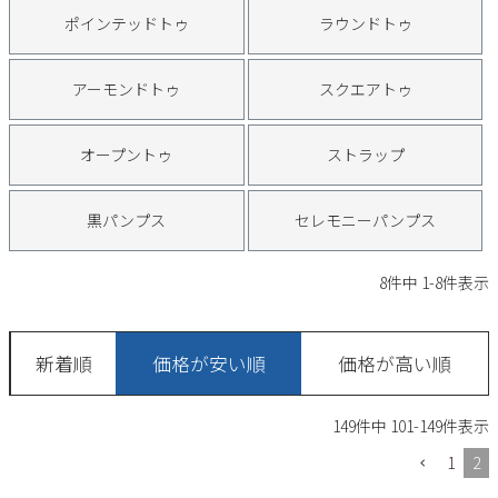
サンダル
キッズ
ポインテッドトゥ
ラウンドトゥ
すべての商品
レインシューズ
サンダル
NEW
アーモンドトゥ
スクエアトゥ
すべての商品
パンプス
レインシューズ
オープントゥ
ストラップ
サンダル
SALE
スニーカー
すべての商品
スニーカー
レインシューズ
黒パンプス
セレモニーパンプス
ローファー
レディース新入荷
バッグ
ビジネス・ドレスシューズ
すべての商品
スニーカー
8
件中
1
-
8
件表示
カジュアルシューズ
メンズ新入荷
ローファー
レディースSALE
雑貨
スクール
すべての商品
ワークシューズ
キッズ新入荷
新着順
カジュアルシューズ
価格が安い順
価格が高い順
メンズSALE
フォーマル
リュック
詳細検索
ブーツ
すべての商品
ワークシューズ
キッズSALE
149
件中
101
-
149
件表示
ブーツ
ボディバッグ
ウェア
ケア用品
1
2
ブーツ
店舗一覧
ハンドバッグ