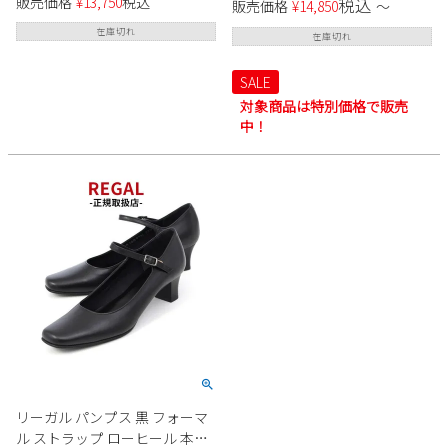
販売価格
¥
13,750
税込
税込
販売価格
¥
14,850
〜
モンドトゥ コンフォート Dona
リーブ レッドブラウン レザー
Miss 9002
本革 日本製 RABOKIGOSHI
在庫切れ
在庫切れ
works
SALE
対象商品は特別価格で販売
中！
リーガル パンプス 黒 フォーマ
ル ストラップ ローヒール 本革