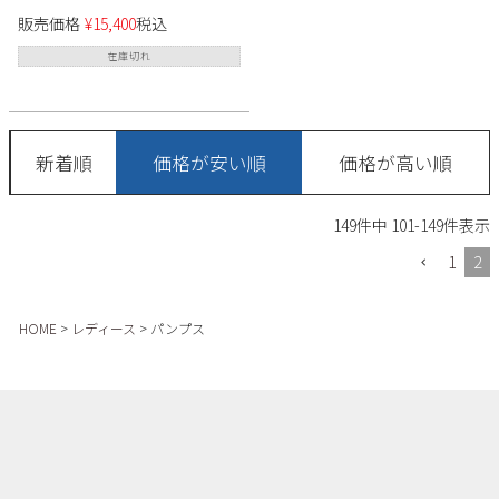
レディース REGAL F76L スクエ
販売価格
¥
15,400
税込
アトゥ 防滑 屈曲 仕事 オフィス
ビジネス セレモニー 靴
在庫切れ
新着順
価格が安い順
価格が高い順
149
件中
101
-
149
件表示
1
2
HOME
レディース
パンプス