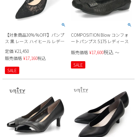
新規会員登録
会社概要
【対象商品30%%OFF】パンプ
COMPOSITION Blow コンフォ
プライバシーポリシー
ス 黒 レース ハイヒール レディ
ートパンプス 5175 レディース
ース 靴 ヒール ポインテッドト
定価
¥
21,450
税込
販売価格
¥
17,600
〜
ゥ メルモ 7950 ブラック 2E 8.5
特定商取引法に基づく表示
販売価格
¥
17,160
税込
センチヒール 日本製 melmo パ
SALE
ーティー スーツ セレモニー
SALE
お問い合わせ