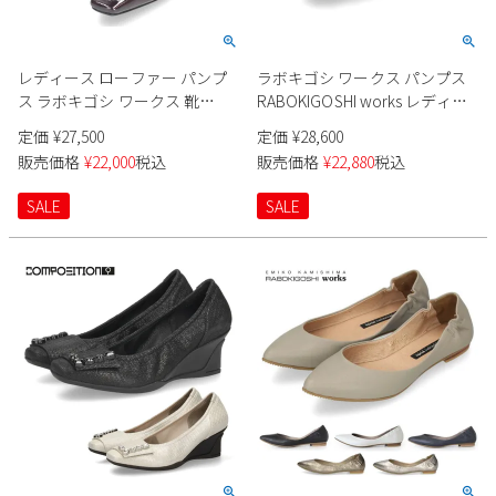
レディース ローファー パンプ
ラボキゴシ ワークス パンプス
ス ラボキゴシ ワークス 靴
RABOKIGOSHI works レディー
12784 ブラック 黒 ダークパープ
ス 12786 靴 スクエアトウバック
定価
¥
27,500
定価
¥
28,600
ル 4cm ヒール レザー 本革 日本
ルパンプス 4cm 本革 日本製
販売価格
¥
22,000
税込
販売価格
¥
22,880
税込
製 RABOKIGOSHI works
SALE
SALE