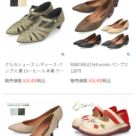
グルカシューズ レディース パ
RABOKIGOSHI works パンプス
ンプス 黒 ローヒール 本革 ラボ
12679
キゴシワークス 12767 ブラック
販売価格
¥
26,400
税込
販売価格
¥
26,400
税込
グレー ベージュ 靴 カジュアル
ミュール RABOKIGOSHI works