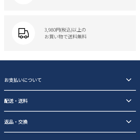
Parade
ショルダーバッグ
Parade
ウェア
SKECHERS
財布
SKECHERS
3,980円(税込)以上の
Parade
new balance
お買い物で送料無料
moz
SKECHERS
asics
new balance
GAP
瞬足
puma
EDWIN
お支払いについて
new balance
クレジットカード決済、AmazonPay決済、
配送・送料
PayPay（オンライン決済）、代金引換のご利用が可能です。
詳しくは
ご利用ガイド
をご確認ください。
【宅配便】
【ネコポス】
返品・交換
北海道・本州・四国・九州…550円
全国一律…220円（税込）
沖縄…1,980円
発送日・送料詳細については
ご利用ガイド
を
履いてみないとわからない靴だからこそ、サイズ交換にかかる送料