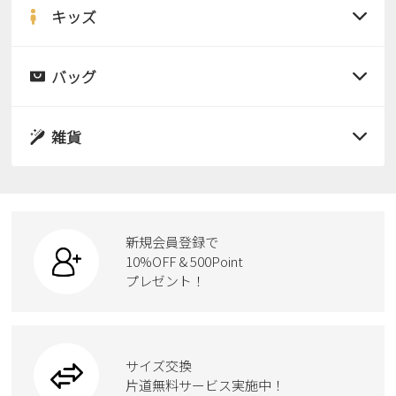
サンダル
キッズ
すべての商品
レインシューズ
サンダル
バッグ
すべての商品
パンプス
レインシューズ
サンダル
雑貨
スニーカー
すべての商品
スニーカー
レインシューズ
ローファー
リュック
ビジネス・ドレスシューズ
すべての商品
スニーカー
カジュアルシューズ
ボディバッグ
新規会員登録で
ローファー
ケア用品
10%OFF & 500Point
スクール
ワークシューズ
プレゼント！
ハンドバッグ
カジュアルシューズ
雑貨
フォーマル
ブーツ
ビジネスバッグ
ワークシューズ
ブーツ
サイズ交換
ウェア
トートバッグ
ブーツ
片道無料サービス実施中！