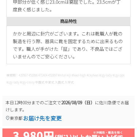
甲部分が低く感じ23.0cmは窮屈でした。23.5cmが丁
度良く感じました。
商品特性
かかと周辺に針穴がございます。これは靴職人が靴の
製造を行う際、器具に靴を固定するために出来るもの
です。職人が手がけた「証」であり、不良品ではござ
いませんのでご安心ください。
検索用：429567 451896 471404 451897 #mtal-kiji #heel-high #ckyheel #cgy-lady #cgy-pps
#cgy-lady #cgy-cmny 卒園式 卒業式 入園式 入学式
本日
12時00分
までのご注文で
2026/08/09（日）
に
佐川急便
でお届
けします。
お届け先を変更
東京都