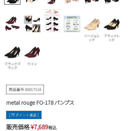
Parade
雑貨
Parade
ウェア
ご利用ガイド
ビジネスバッグ
SKECHERS
SKECHERS
Parade
new balance
会員サービス
トートバッグ
moz
ベージュレ
ブラックレ
SKECHERS
ッド
ッド
asics
ショルダーバッグ
new balance
お問い合わせ
GAP
瞬足
puma
財布
メルマガ購買
EDWIN
ブラックブ
ワイン
ラック
new balance
商品番号
00017116
営業日カレンダー
metal rouge FO-178 パンプス
休業日
お問い合わせ窓口休業日
2026 年8月
[
77
ポイント進呈 ]
日
月
火
水
木
金
土
販売価格
¥
7,689
税込
1