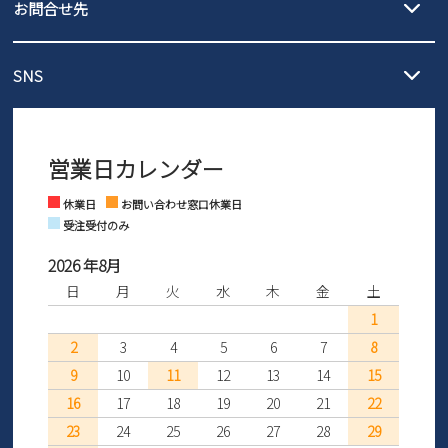
3,980円（税込）以上お買い上げで送料無料
ご利用ください。
お問合せ先
の片道無料サービスを実施中！
3,980円（税込）以上お買い上げで送料1,425円
【サイズ交換期間延長のお知らせ】
メール :
info@parade-shoes.jp
ただいまギフト用としてのご利用が増えていることを受け、プレゼ
発送日・送料詳細については
ご利用ガイド
を
SNS
営業時間：11時～17時
ントとしても安心してご利用いただけるよう、サイズ交換の受付期
ご利用ください。
メールの返信につきましては、
間を「お届けから30日間」へと延長いたしました。
3営業日以内にさせていただいております。
商品到着後30日以内にメールにてお申し出ください。折り返し詳細
※お問い合わせは現在メール
で受け付けております。
なご案内をお送りいたします。詳しくは
ご利用ガイド
をご利用くだ
営業日カレンダー
※土日祝はお問い合わせ窓口休業日となります。
さい。
Instagram
Facebook
休業日
お問い合わせ窓口休業日
受注受付のみ
2026 年8月
日
月
火
水
木
金
土
1
2
3
4
5
6
7
8
9
10
11
12
13
14
15
16
17
18
19
20
21
22
23
24
25
26
27
28
29