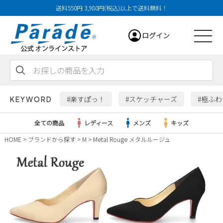
送料550円 3,980円(税込)以上で送料無料！
ログイン
会員登録
お気に入り
カート
#楽すぽっ！
#スケッチャーズ
#極ふ
KEYWORD
全ての商品
レディース
メンズ
キッズ
HOME
ブランドから探す
M
Metal Rouge メタルルージュ
レディース
メンズ
すべての商品