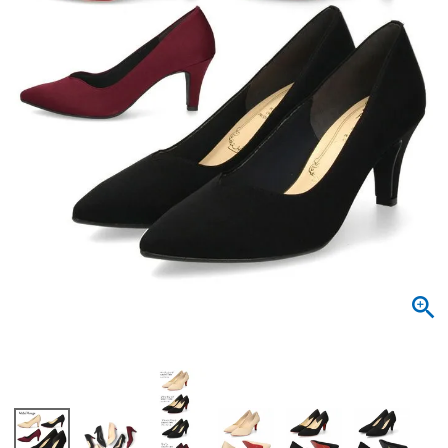
サンダル
キッズ
すべての商品
レインシューズ
サンダル
NEW
すべての商品
パンプス
レインシューズ
サンダル
SALE
スニーカー
すべての商品
スニーカー
レインシューズ
ローファー
レディース新入荷
バッグ
ビジネス・ドレスシューズ
すべての商品
スニーカー
カジュアルシューズ
メンズ新入荷
ローファー
レディースSALE
雑貨
スクール
すべての商品
ワークシューズ
キッズ新入荷
カジュアルシューズ
メンズSALE
フォーマル
リュック
詳細検索
ブーツ
すべての商品
ワークシューズ
キッズSALE
ブーツ
ボディバッグ
ウェア
ケア用品
ブーツ
店舗一覧
ハンドバッグ