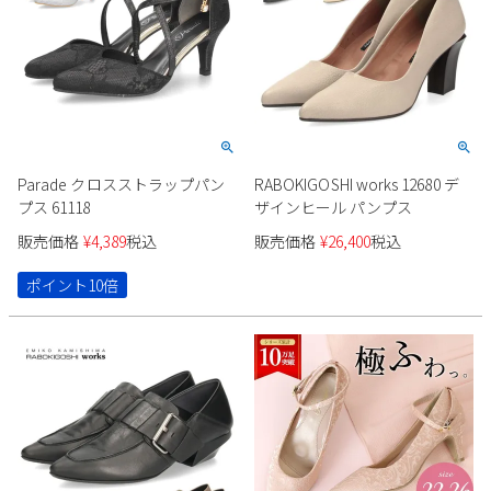
新規会員登録
会社概要
プライバシーポリシー
Parade クロスストラップパン
RABOKIGOSHI works 12680 デ
特定商取引法に基づく表示
プス 61118
ザインヒール パンプス
販売価格
¥
4,389
税込
販売価格
¥
26,400
税込
お問い合わせ
ポイント10倍