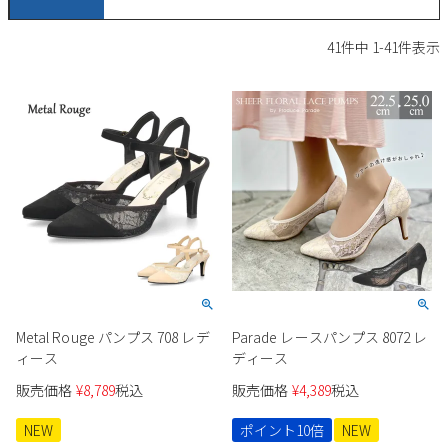
サンダル
キッズ
すべての商品
41
件中
1
-
41
件表示
レインシューズ
サンダル
NEW
すべての商品
パンプス
レインシューズ
サンダル
SALE
スニーカー
すべての商品
スニーカー
レインシューズ
ローファー
レディース新入荷
バッグ
ビジネス・ドレスシューズ
すべての商品
スニーカー
カジュアルシューズ
メンズ新入荷
ローファー
レディースSALE
雑貨
スクール
すべての商品
ワークシューズ
キッズ新入荷
カジュアルシューズ
メンズSALE
Metal Rouge パンプス 708 レデ
Parade レースパンプス 8072 レ
フォーマル
リュック
詳細検索
ブーツ
ィース
ディース
すべての商品
ワークシューズ
キッズSALE
販売価格
¥
8,789
税込
販売価格
¥
4,389
税込
ブーツ
ボディバッグ
ウェア
ケア用品
ブーツ
NEW
ポイント10倍
NEW
店舗一覧
ハンドバッグ