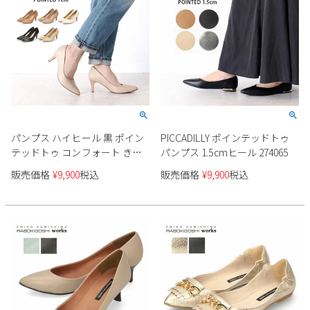
パンプス ハイヒール 黒 ポイン
PICCADILLY ポインテッドトゥ
テッドトゥ コンフォート きれ
パンプス 1.5cmヒール 274065
いめ PICCADILLY ピカジリー
販売価格
¥
9,900
税込
販売価格
¥
9,900
税込
745076 7cm レディース ブラッ
ク ベージュ ホワイト セレモニ
ー