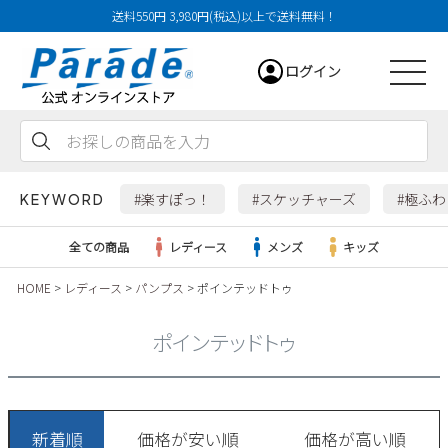
送料550円 3,980円(税込)以上で送料無料！
ログイン
会員登録
お気に入り
カート
#楽すぽっ！
#スケッチャーズ
#極ふ
KEYWORD
全ての商品
レディース
メンズ
キッズ
HOME
レディース
パンプス
ポインテッドトゥ
レディース
ポインテッドトゥ
メンズ
すべての商品
新着順
価格が安い順
価格が高い順