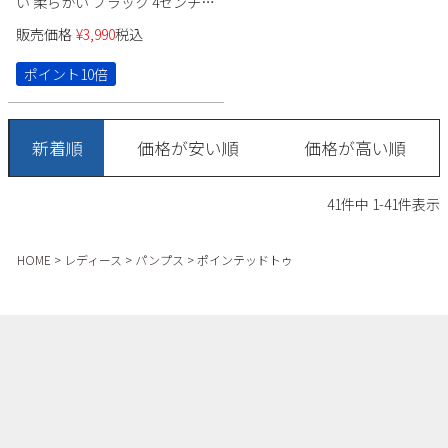
い 柔らかい ブラック 4センチ
スエード 太ヒール チャンキー
販売価格
¥
3,990
税込
ヒール ポインテッドトゥ 飾り
ドークレ 22cm 極ふわっ 21114
ポイント10倍
Parade カジュアル パーティー
セレモニー
新着順
価格が安い順
価格が高い順
41
件中
1
-
41
件表示
HOME
レディース
パンプス
ポインテッドトゥ