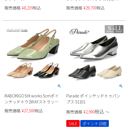
クストラップパンプス 12816
販売価格
¥
8,239
税込
販売価格
¥
29,700
税込
RABOKIGOSHI works 5cmポイ
Parade ポインテッドトゥパン
ンテッドトウ2WAYストラップ
プス 51101
パンプス 12814
販売価格
¥
27,500
税込
税込
販売価格
¥
2,990
〜
SALE
ポイント10倍