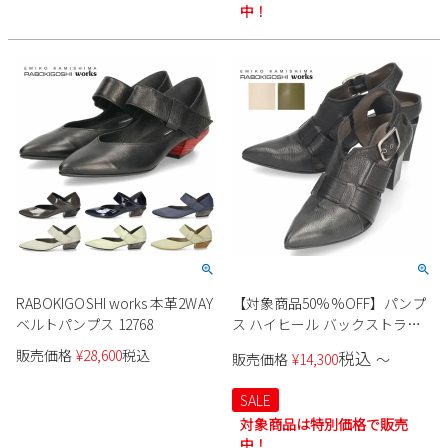
中！
RABOKIGOSHI works 本革2WAY
【対象商品50%%OFF】パンプ
ベルトパンプス 12768
ス ハイヒール バックストラッ
プ 太ヒール 本革 黒 ラボキゴシ
販売価格
¥
28,600
税込
税込
販売価格
¥
14,300
〜
ワークス 12765 ブラック アイボ
リー カーキ レディース 靴 日本
SALE
製 RABOKIGOSHI works
対象商品は特別価格で販売
中！