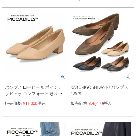
パンプス ローヒール ポインテ
RABOKIGOSHI works パンプス
ッドトゥ コンフォート きれい
12679
め オフィスビジネス
販売価格
¥
11,000
税込
販売価格
¥
26,400
税込
PICCADILLY ピカジリー 739026
ヌード 4.5cm レディース 靴