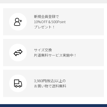
ローファー
リュック
ビジネス・ドレスシューズ
すべての商品
スニーカー
カジュアルシューズ
ボディバッグ
新規会員登録で
ローファー
ケア用品
10%OFF & 500Point
スクール
ワークシューズ
プレゼント！
ハンドバッグ
カジュアルシューズ
雑貨
フォーマル
ブーツ
ビジネスバッグ
ワークシューズ
ブーツ
サイズ交換
ウェア
トートバッグ
ブーツ
片道無料サービス実施中！
Parade
ショルダーバッグ
Parade
ウェア
SKECHERS
財布
SKECHERS
3,980円(税込)以上の
Parade
new balance
お買い物で送料無料
moz
SKECHERS
asics
new balance
GAP
瞬足
puma