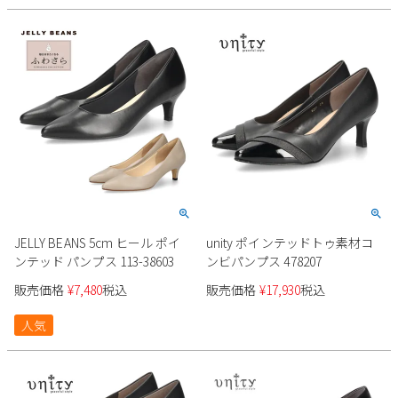
Parade
雑貨
Parade
ウェア
ご利用ガイド
ビジネスバッグ
SKECHERS
SKECHERS
Parade
new balance
会員サービス
トートバッグ
moz
SKECHERS
asics
ショルダーバッグ
new balance
お問い合わせ
GAP
瞬足
puma
財布
メルマガ購買
EDWIN
new balance
JELLY BEANS 5cm ヒール ポイ
unity ポインテッドトゥ素材コ
ンテッド パンプス 113-38603
ンビパンプス 478207
営業日カレンダー
販売価格
¥
7,480
税込
販売価格
¥
17,930
税込
休業日
お問い合わせ窓口休業日
人気
2026 年8月
日
月
火
水
木
金
土
1