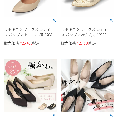
ラボキゴシ ワークス レディー
ラボキゴシ ワークス レディー
ス パンプス ヒール 本革 12681
ス パンプス ぺたんこ 12690 ブ
ブラック ベージュ グリーン 靴
ラック プラチナ ゴールド フラ
販売価格
¥
26,400
税込
販売価格
¥
25,850
税込
日本製 RABOKIGOSHI works
ットシューズ 本革 靴 日本製
RABOKIGOSHI works