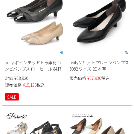
2
3
4
5
6
7
8
9
10
11
12
13
14
15
16
17
18
19
20
21
22
23
24
25
26
27
28
29
30
31
2026 年9月
日
月
火
水
木
金
土
unity ポインテッドトゥ素材コ
unity Vカッ トプレーンパンプス
ンビパンプス ローヒール 8417
8082 ワイズ 2E 本革
1
2
3
4
5
6
7
8
9
10
11
12
定価
¥
18,920
販売価格
¥
17,930
税込
販売価格
¥
15,136
税込
13
14
15
16
17
18
19
20
21
22
23
24
25
26
SALE
27
28
29
30