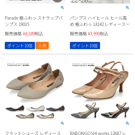
Parade 極ふわっ ストラップパ
パンプス ハイヒール ヒール高
ンプス 19035
め 極ふわっ 18142 レディース
ブラック シルバー グレー ベー
販売価格
¥
4,389
税込
販売価格
¥
3,990
税込
ジュ エナメル スエード クロコ
型押し
ポイント10倍
人気
ポイント10倍
フラットシューズ レディース
RABOKIGOSHI works 12687 レ