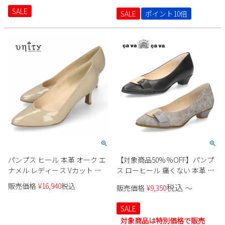
ーティー スーツ セレモニー
SALE
SALE
ポイント10倍
パンプス ヒール 本革 オーク エ
【対象商品50%%OFF】パンプ
ナメル レディース Vカット ミ
ス ローヒール 痛くない 本革 フ
ドルヒール ポインテッドトゥ
ォーマル 結婚式 卒業式 卒園式
販売価格
¥
16,940
税込
税込
販売価格
¥
9,350
〜
unity ユニティ 7687 6センチヒ
入学式 入園式 3cm cavacava サ
ール セレモニー
ヴァサヴァ 320593 ポインテッ
SALE
ドトゥ
対象商品は特別価格で販売