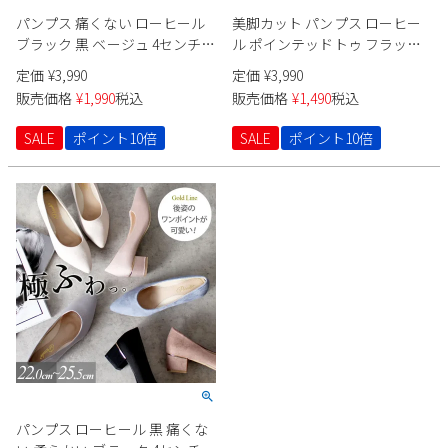
パンプス 痛くない ローヒール
美脚カット パンプス ローヒー
ブラック 黒 ベージュ 4センチ
ル ポインテッドトゥ フラッッ
太ヒール セレモニー パーティ
ト 痛くない 黒 22089 バイカラ
定価
¥
3,990
定価
¥
3,990
ー ポインテッドトゥ 飾り 22095
ー 極ふわっ スエード クロコ
販売価格
¥
1,990
税込
販売価格
¥
1,490
税込
Vカット 極ふわっ Parade
2cmヒール Parade
SALE
ポイント10倍
SALE
ポイント10倍
パンプス ローヒール 黒 痛くな