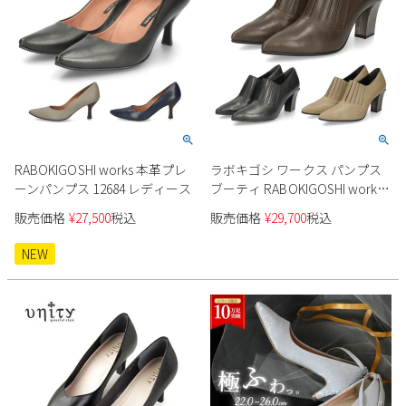
RABOKIGOSHI works 本革プレ
ラボキゴシ ワークス パンプス
ーンパンプス 12684 レディース
ブーティ RABOKIGOSHI works
レディース 12792 靴 ポインテッ
販売価格
¥
27,500
税込
販売価格
¥
29,700
税込
ドトウ 7cm 本革 日本製
NEW