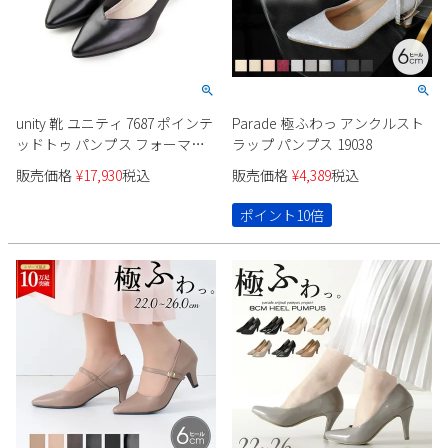
unity 靴 ユニティ 7687 ポインテ
Parade 極ふわっ アンクルスト
ッドトゥ パンプス フォーマル
ラップ パンプス 19038
ビジネス 黒パンプス ブラック
販売価格
¥
17,930
税込
販売価格
¥
4,389
税込
ポイント10倍