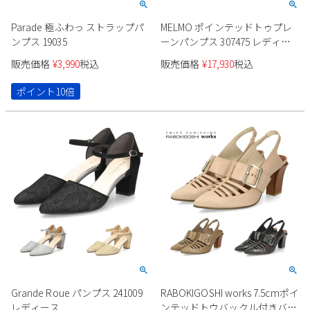
Parade 極ふわっ ストラップパ
MELMO ポインテッドトゥプレ
ンプス 19035
ーンパンプス 307475 レディー
ス
販売価格
¥
3,990
税込
販売価格
¥
17,930
税込
ポイント10倍
Grande Roue パンプス 241009
RABOKIGOSHI works 7.5cmポイ
レディース
ンテッドトウバックル付きバッ