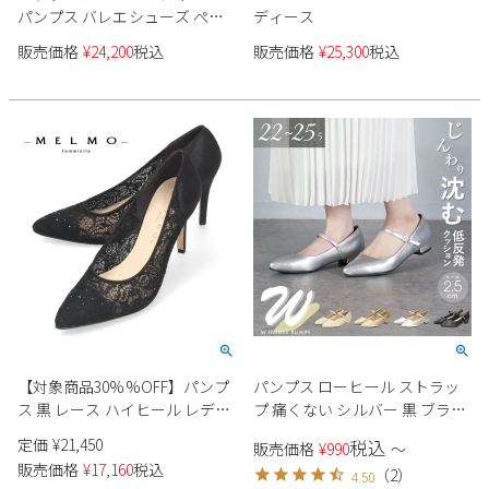
パンプス バレエシューズ ぺた
ディース
んこ 本革 靴 撥水 ラボキゴシワ
販売価格
¥
24,200
税込
販売価格
¥
25,300
税込
ークス RABOKIGOSHI works
12682 11611
【対象商品30%%OFF】パンプ
パンプス ローヒール ストラッ
ス 黒 レース ハイヒール レディ
プ 痛くない シルバー 黒 ブラッ
ース 靴 ヒール ポインテッドト
ク 大きいサイズ 小さいサイズ
定価
¥
21,450
税込
販売価格
¥
990
〜
ゥ メルモ 7950 ブラック 2E 8.5
レディース ポインテッド ヒー
販売価格
¥
17,160
税込
（
2
）
4.50
センチヒール 日本製 melmo パ
ル2cm Parade 23070