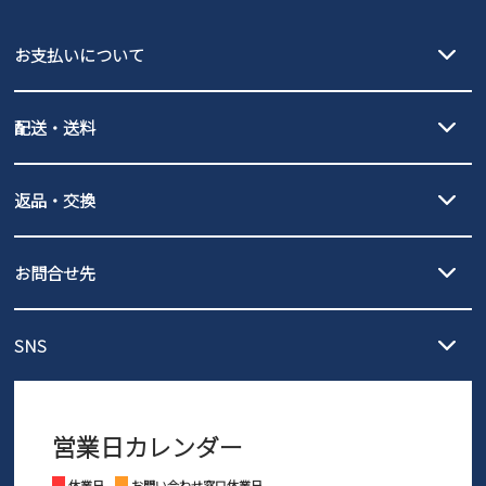
EDWIN
お支払いについて
new balance
クレジットカード決済、AmazonPay決済、
配送・送料
PayPay（オンライン決済）、代金引換のご利用が可能です。
詳しくは
ご利用ガイド
をご確認ください。
【宅配便】
【ネコポス】
返品・交換
北海道・本州・四国・九州…550円
全国一律…220円（税込）
沖縄…1,980円
発送日・送料詳細については
ご利用ガイド
を
履いてみないとわからない靴だからこそ、サイズ交換にかかる送料
3,980円（税込）以上お買い上げで送料無料
ご利用ください。
お問合せ先
の片道無料サービスを実施中！
3,980円（税込）以上お買い上げで送料1,425円
【サイズ交換期間延長のお知らせ】
メール :
info@parade-shoes.jp
ただいまギフト用としてのご利用が増えていることを受け、プレゼ
発送日・送料詳細については
ご利用ガイド
を
SNS
営業時間：11時～17時
ントとしても安心してご利用いただけるよう、サイズ交換の受付期
ご利用ください。
メールの返信につきましては、
間を「お届けから30日間」へと延長いたしました。
3営業日以内にさせていただいております。
商品到着後30日以内にメールにてお申し出ください。折り返し詳細
※お問い合わせは現在メール
で受け付けております。
なご案内をお送りいたします。詳しくは
ご利用ガイド
をご利用くだ
営業日カレンダー
※土日祝はお問い合わせ窓口休業日となります。
さい。
Instagram
Facebook
休業日
お問い合わせ窓口休業日