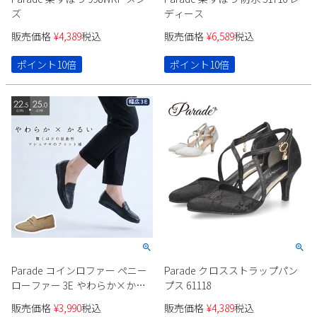
ズ
ディース
販売価格
¥
4,389
税込
販売価格
¥
6,589
税込
ポイント10倍
ポイント10倍
Parade コインロファー ペニー
Parade クロスストラップパン
ローファー 3E やわらか×かる
プス 61118
い 51117
販売価格
¥
3,990
税込
販売価格
¥
4,389
税込