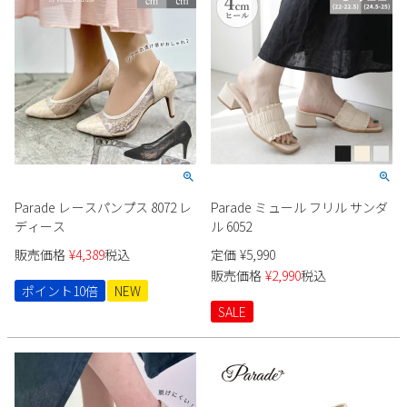
Parade レースパンプス 8072 レ
Parade ミュール フリル サンダ
ディース
ル 6052
販売価格
¥
4,389
税込
定価
¥
5,990
販売価格
¥
2,990
税込
ポイント10倍
NEW
SALE