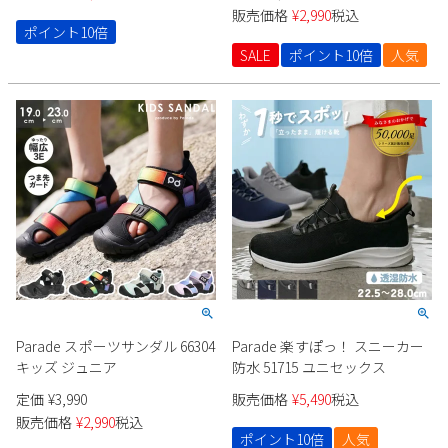
販売価格
¥
2,990
税込
ポイント10倍
SALE
ポイント10倍
人気
Parade スポーツサンダル 66304
Parade 楽すぽっ！ スニーカー
キッズ ジュニア
防水 51715 ユニセックス
定価
¥
3,990
販売価格
¥
5,490
税込
販売価格
¥
2,990
税込
ポイント10倍
人気