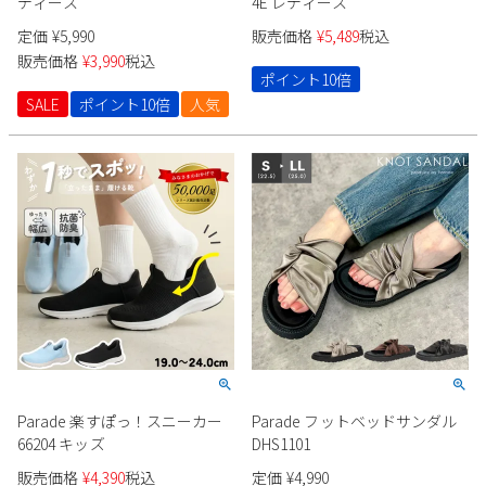
ディース
4E レディース
定価
¥
5,990
販売価格
¥
5,489
税込
販売価格
¥
3,990
税込
ポイント10倍
SALE
ポイント10倍
人気
Parade 楽すぽっ！スニーカー
Parade フットベッドサンダル
66204 キッズ
DHS1101
販売価格
¥
4,390
税込
定価
¥
4,990