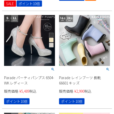
SALE
ポイント10倍
Parade パーティパンプス 6504-
Parade レインブーツ 長靴
WK レディース
66601 キッズ
販売価格
¥
5,489
税込
販売価格
¥
2,990
税込
ポイント10倍
ポイント10倍