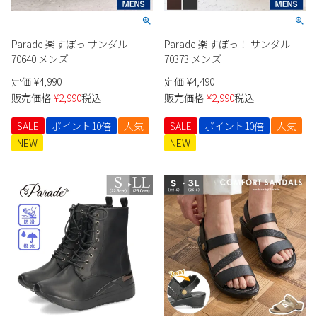
新規会員登録
Parade 楽すぽっ サンダル
Parade 楽すぽっ！ サンダル
会社概要
70640 メンズ
70373 メンズ
定価
¥
4,990
定価
¥
4,490
プライバシーポリシー
販売価格
¥
2,990
税込
販売価格
¥
2,990
税込
SALE
ポイント10倍
人気
SALE
ポイント10倍
人気
特定商取引法に基づく表示
NEW
NEW
お問い合わせ