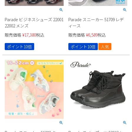
Parade ビジネスシューズ 22001
Parade スニーカー 51709 レデ
22002 メンズ
ィース
販売価格
¥
17,380
税込
販売価格
¥
6,589
税込
ポイント10倍
ポイント10倍
人気