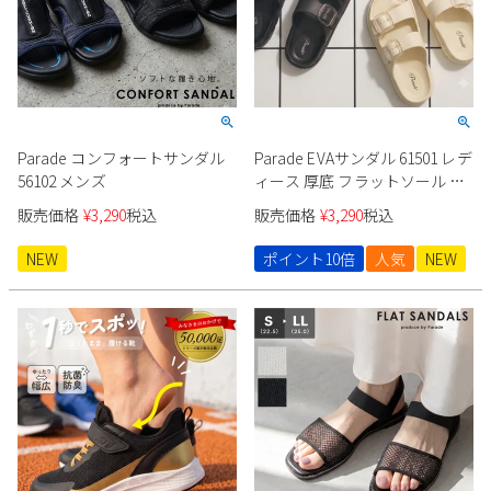
Parade
雑貨
Parade
ウェア
ご利用ガイド
ビジネスバッグ
SKECHERS
SKECHERS
Parade
new balance
会員サービス
トートバッグ
moz
SKECHERS
asics
Parade コンフォートサンダル
Parade EVAサンダル 61501 レデ
ショルダーバッグ
new balance
お問い合わせ
56102 メンズ
ィース 厚底 フラットソール フ
GAP
瞬足
ットベッド
puma
販売価格
¥
3,290
税込
販売価格
¥
3,290
税込
財布
メルマガ購買
EDWIN
NEW
ポイント10倍
人気
NEW
new balance
営業日カレンダー
休業日
お問い合わせ窓口休業日
2026 年8月
日
月
火
水
木
金
土
1