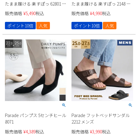
たまま履ける 楽すぽっ 62801 レ
たまま履ける 楽すぽっ 2148 メ
ディース
ンズ
販売価格
¥
5,490
税込
販売価格
¥
4,990
税込
ポイント10倍
人気
ポイント10倍
人気
Parade パンプス 5センチヒール
Parade フットベッドサンダル
8071
2212 メンズ
販売価格
¥
4,389
税込
販売価格
¥
3,990
税込