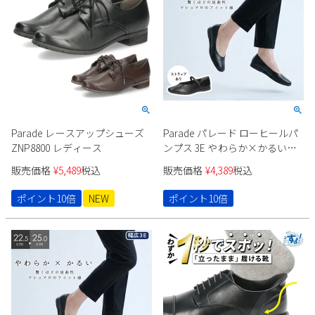
Parade レースアップシューズ
Parade パレード ローヒールパ
ZNP8800 レディース
ンプス 3E やわらか×かるい
51114 51115
販売価格
¥
5,489
税込
販売価格
¥
4,389
税込
ポイント10倍
NEW
ポイント10倍