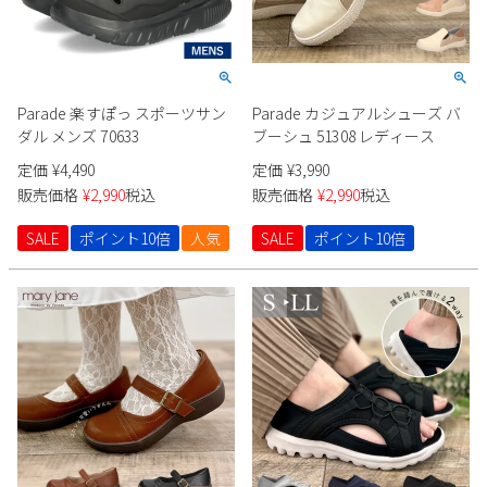
Parade 楽すぽっ スポーツサン
Parade カジュアルシューズ バ
ダル メンズ 70633
ブーシュ 51308 レディース
定価
¥
4,490
定価
¥
3,990
販売価格
¥
2,990
税込
販売価格
¥
2,990
税込
SALE
ポイント10倍
人気
SALE
ポイント10倍