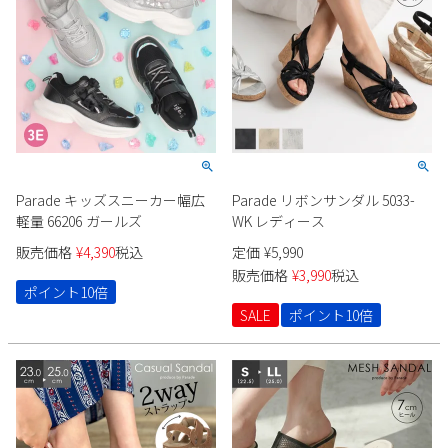
Parade キッズスニーカー幅広
Parade リボンサンダル 5033-
軽量 66206 ガールズ
WK レディース
販売価格
¥
4,390
税込
定価
¥
5,990
販売価格
¥
3,990
税込
ポイント10倍
SALE
ポイント10倍