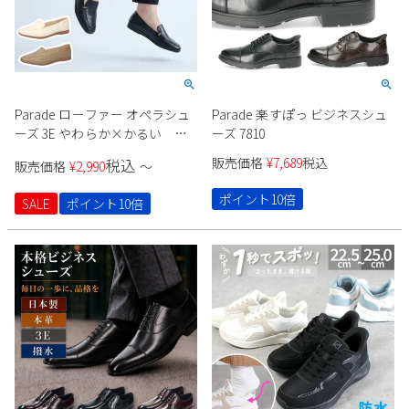
Parade ローファー オペラシュ
Parade 楽すぽっ ビジネスシュ
ーズ 3E やわらか×かるい
ーズ 7810
51116
販売価格
¥
7,689
税込
税込
販売価格
¥
2,990
〜
ポイント10倍
SALE
ポイント10倍