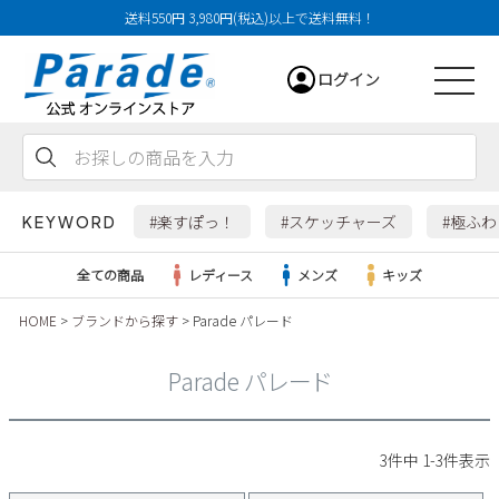
送料550円 3,980円(税込)以上で送料無料！
ログイン
会員登録
お気に入り
カート
#楽すぽっ！
#スケッチャーズ
#極ふ
KEYWORD
全ての商品
レディース
メンズ
キッズ
HOME
ブランドから探す
Parade パレード
レディース
Parade パレード
メンズ
すべての商品
3
件中
1
-
3
件表示