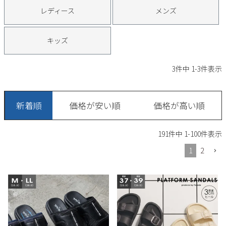
サンダル
キッズ
レディース
メンズ
すべての商品
レインシューズ
サンダル
NEW
キッズ
すべての商品
パンプス
レインシューズ
3
件中
1
-
3
件表示
サンダル
SALE
スニーカー
すべての商品
スニーカー
レインシューズ
新着順
ローファー
価格が安い順
価格が高い順
レディース新入荷
バッグ
ビジネス・ドレスシューズ
すべての商品
スニーカー
カジュアルシューズ
メンズ新入荷
191
件中
1
-
100
件表示
ローファー
レディースSALE
雑貨
スクール
1
2
すべての商品
ワークシューズ
キッズ新入荷
カジュアルシューズ
メンズSALE
フォーマル
リュック
詳細検索
ブーツ
すべての商品
ワークシューズ
キッズSALE
ブーツ
ボディバッグ
ウェア
ケア用品
ブーツ
店舗一覧
ハンドバッグ