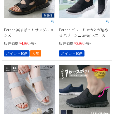
Parade 楽すぽっ！ サンダル メ
Parade パレード かかとが踏め
ンズ
る バブーシュ 2way スニーカー
61721 レディース
販売価格
¥
4,990
税込
販売価格
¥
2,990
税込
ポイント10倍
人気
ポイント10倍