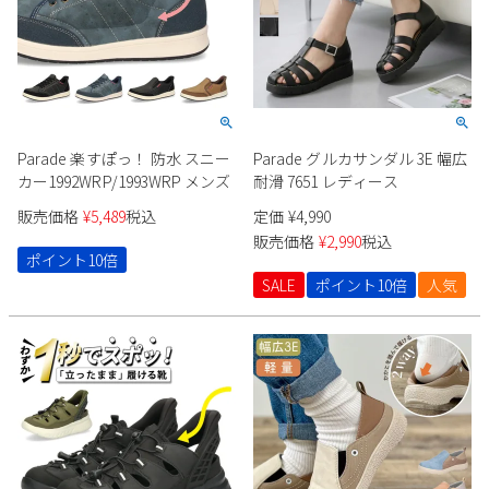
Parade 楽すぽっ！ 防水 スニー
Parade グルカサンダル 3E 幅広
カー1992WRP/1993WRP メンズ
耐滑 7651 レディース
販売価格
¥
5,489
税込
定価
¥
4,990
販売価格
¥
2,990
税込
ポイント10倍
SALE
ポイント10倍
人気