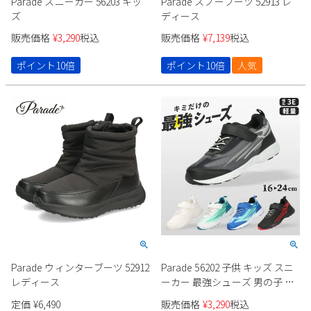
Parade スニーカー 56203 キッ
Parade スノーブーツ 52913 レ
ズ
ディース
販売価格
¥
3,290
税込
販売価格
¥
7,139
税込
ポイント10倍
ポイント10倍
人気
Parade ウィンターブーツ 52912
Parade 56202 子供 キッズ スニ
レディース
ーカー 最強シューズ 男の子 女
の子
定価
¥
6,490
販売価格
¥
3,290
税込