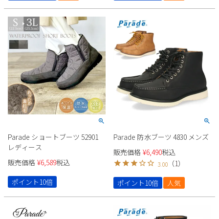
Parade ショートブーツ 52901
Parade 防水ブーツ 4830 メンズ
レディース
販売価格
¥
6,490
税込
販売価格
¥
6,589
税込
（
1
）
3.00
ポイント10倍
ポイント10倍
人気