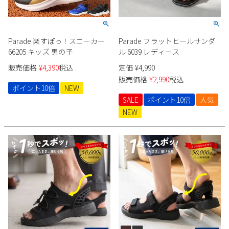
2
3
4
5
6
7
8
9
10
11
12
13
14
15
Parade 楽すぽっ！スニーカー
Parade フラットヒールサンダ
16
17
18
19
20
21
22
66205 キッズ 男の子
ル 6039 レディース
23
24
25
26
27
28
29
販売価格
¥
4,390
税込
定価
¥
4,990
30
31
販売価格
¥
2,990
税込
ポイント10倍
NEW
2026 年9月
SALE
ポイント10倍
人気
日
月
火
水
木
金
土
NEW
1
2
3
4
5
6
7
8
9
10
11
12
13
14
15
16
17
18
19
20
21
22
23
24
25
26
27
28
29
30