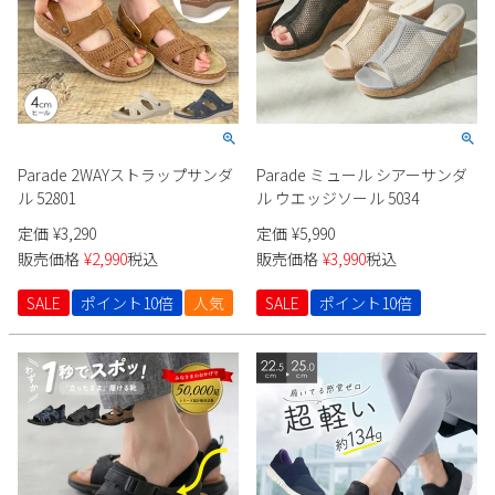
Parade 2WAYストラップサンダ
Parade ミュール シアーサンダ
ル 52801
ル ウエッジソール 5034
定価
¥
3,290
定価
¥
5,990
販売価格
¥
2,990
税込
販売価格
¥
3,990
税込
SALE
ポイント10倍
人気
SALE
ポイント10倍