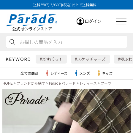
送料550円 3,980円(税込)以上で送料無料！
ログイン
会員登録
お気に入り
カート
#楽すぽっ！
#スケッチャーズ
#極ふ
KEYWORD
全ての商品
レディース
メンズ
キッズ
HOME
ブランドから探す
Parade パレード
レディース
ブーツ
レディース
メンズ
すべての商品