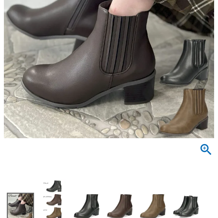
サンダル
キッズ
すべての商品
レインシューズ
サンダル
NEW
すべての商品
パンプス
レインシューズ
サンダル
SALE
スニーカー
すべての商品
スニーカー
レインシューズ
ローファー
レディース新入荷
バッグ
ビジネス・ドレスシューズ
すべての商品
スニーカー
カジュアルシューズ
メンズ新入荷
ローファー
レディースSALE
雑貨
スクール
すべての商品
ワークシューズ
キッズ新入荷
カジュアルシューズ
メンズSALE
フォーマル
リュック
詳細検索
ブーツ
すべての商品
ワークシューズ
キッズSALE
ブーツ
ボディバッグ
ウェア
ケア用品
ブーツ
店舗一覧
ハンドバッグ