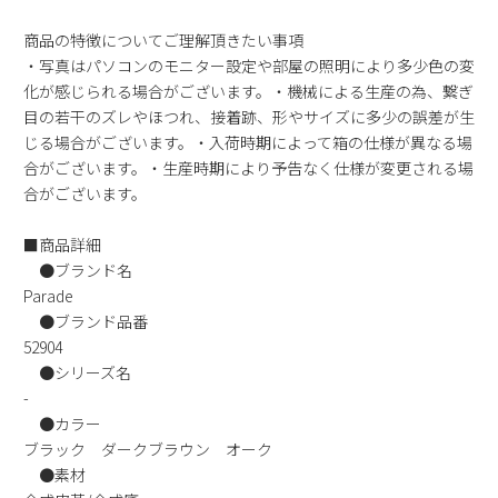
新規会員登録
商品の特徴についてご理解頂きたい事項
・写真はパソコンのモニター設定や部屋の照明により多少色の変
会社概要
化が感じられる場合がございます。・機械による生産の為、繋ぎ
目の若干のズレやほつれ、接着跡、形やサイズに多少の誤差が生
じる場合がございます。・入荷時期によって箱の仕様が異なる場
プライバシーポリシー
合がございます。・生産時期により予告なく仕様が変更される場
合がございます。
特定商取引法に基づく表示
■商品詳細
お問い合わせ
●ブランド名
Parade
●ブランド品番
52904
●シリーズ名
-
●カラー
ブラック ダークブラウン オーク
●素材