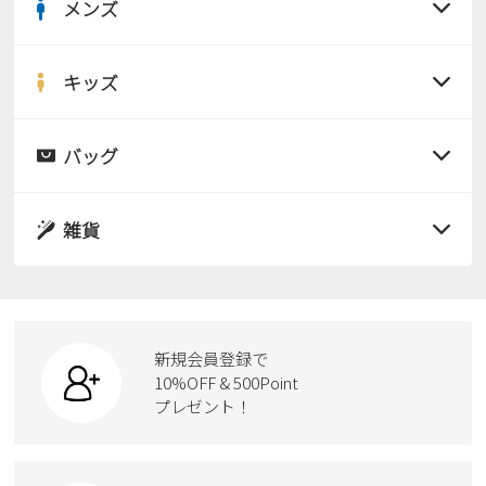
メンズ
すべての商品
サンダル
キッズ
すべての商品
レインシューズ
サンダル
バッグ
すべての商品
パンプス
レインシューズ
サンダル
雑貨
スニーカー
すべての商品
スニーカー
レインシューズ
ローファー
リュック
ビジネス・ドレスシューズ
すべての商品
スニーカー
カジュアルシューズ
ボディバッグ
新規会員登録で
ローファー
ケア用品
10%OFF & 500Point
スクール
ワークシューズ
プレゼント！
ハンドバッグ
カジュアルシューズ
雑貨
フォーマル
ブーツ
ビジネスバッグ
ワークシューズ