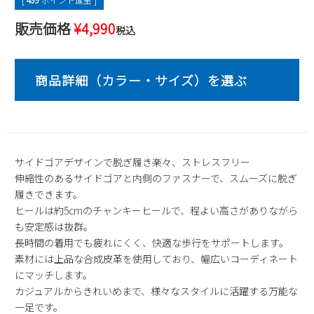
2
3
4
5
6
7
8
販売価格
¥
4,990
税込
9
10
11
12
13
14
15
16
17
18
19
20
21
22
23
24
25
26
27
28
29
30
31
2026 年9月
日
月
火
水
木
金
土
サイドゴアデザインで脱ぎ履き楽々、ストレスフリー
1
2
3
4
5
伸縮性のあるサイドゴアと内側のファスナーで、スムーズに脱ぎ
6
7
8
9
10
11
12
履きできます。
13
14
15
16
17
18
19
ヒールは約5cmのチャンキーヒールで、程よい高さがありながら
20
21
22
23
24
25
26
も安定感は抜群。
27
28
29
30
長時間の着用でも疲れにくく、快適な歩行をサポートします。
素材には上品な合成皮革を使用しており、幅広いコーディネート
にマッチします。
カジュアルからきれいめまで、様々なスタイルに活躍する万能な
一足です。