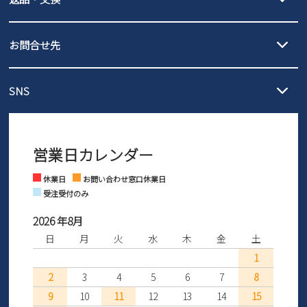
北海道・本州・四国・九州…550円
全国一律…220円（税込）
沖縄…1,980円
発送日・送料詳細については
ご利用ガイド
を
履いてみないとわからない靴だからこそ、サイズ交換にかかる送料
3,980円（税込）以上お買い上げで送料無料
ご利用ください。
お問合せ先
の片道無料サービスを実施中！
3,980円（税込）以上お買い上げで送料1,425円
【サイズ交換期間延長のお知らせ】
メール :
info@parade-shoes.jp
ただいまギフト用としてのご利用が増えていることを受け、プレゼ
発送日・送料詳細については
ご利用ガイド
を
SNS
営業時間：11時～17時
ントとしても安心してご利用いただけるよう、サイズ交換の受付期
ご利用ください。
メールの返信につきましては、
間を「お届けから30日間」へと延長いたしました。
3営業日以内にさせていただいております。
商品到着後30日以内にメールにてお申し出ください。折り返し詳細
※お問い合わせは現在メール
で受け付けております。
なご案内をお送りいたします。詳しくは
ご利用ガイド
をご利用くだ
営業日カレンダー
※土日祝はお問い合わせ窓口休業日となります。
さい。
Instagram
Facebook
休業日
お問い合わせ窓口休業日
受注受付のみ
2026 年8月
日
月
火
水
木
金
土
1
2
3
4
5
6
7
8
9
10
11
12
13
14
15