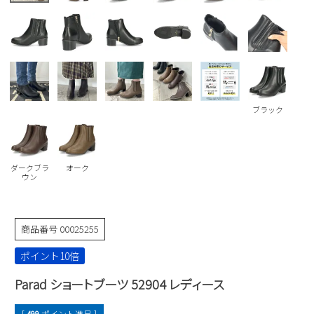
Parade
雑貨
Parade
ウェア
ご利用ガイド
ビジネスバッグ
SKECHERS
SKECHERS
Parade
new balance
会員サービス
トートバッグ
moz
SKECHERS
asics
ショルダーバッグ
new balance
お問い合わせ
ブラック
GAP
瞬足
puma
財布
メルマガ購買
EDWIN
ダークブラ
オーク
ウン
new balance
営業日カレンダー
商品番号
00025255
休業日
お問い合わせ窓口休業日
ポイント10倍
2026 年8月
Parad ショートブーツ 52904 レディース
日
月
火
水
木
金
土
1
[
499
ポイント進呈 ]