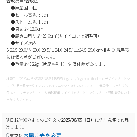
合成皮革/合成底
●原産国 中国
●ヒール高 約 5.0cm
●ストーム 約 1.0cm
●筒丈 約 12.0cm
●履き口周り 約 23.0cm?(サイドゴアで調整可）
●サイズ対応
S:22.5-23.0/ M:23.0-23.5/ L:24.0-24.5/ LL:24.5-25.0 cm相当 ※着用感
には個人差がございます。
●重量 約 322g（片足M採寸）※ 個体差があります
検索用：#2025aw23 483563 483564 483565 #cgy-lady #cgy-boot #heel-mid デザインブーツ シ
ンプル 安定感 歩きやすい おしゃれ マニッシュ かわいい ファスナー 普段使い お出かけ 秋
冬 太ヒール チャンキーヒール 着脱簡単 サイドゴアブーツ アンクルブーツ 通勤 普段使い お
出かけ カジュアル
明日
12時00分
までのご注文で
2026/08/09（日）
に
佐川急便
でお届
けします。
お届け先を変更
東京都