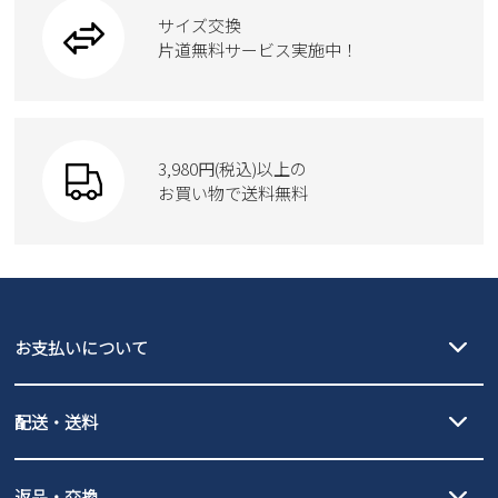
ブーツ
サイズ交換
ウェア
トートバッグ
ブーツ
片道無料サービス実施中！
Parade
ショルダーバッグ
Parade
ウェア
SKECHERS
財布
SKECHERS
3,980円(税込)以上の
Parade
new balance
お買い物で送料無料
moz
SKECHERS
asics
new balance
GAP
瞬足
puma
EDWIN
お支払いについて
new balance
クレジットカード決済、AmazonPay決済、
配送・送料
PayPay（オンライン決済）、代金引換のご利用が可能です。
詳しくは
ご利用ガイド
をご確認ください。
【宅配便】
【ネコポス】
返品・交換