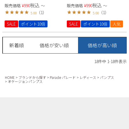
ル ポインテッドトゥ 痛くない
税込
税込
販売価格
¥
990
〜
販売価格
¥
990
〜
22091 ラメ スエード 生地 極ふ
（
1
）
（
1
）
5.00
5.00
わっ Parade シンプル きれいめ
セレモニー オケージョン
SALE
ポイント10倍
SALE
ポイント10倍
人気
新着順
価格が安い順
価格が高い順
18
件中
1
-
18
件表示
HOME
ブランドから探す
Parade パレード
レディース
パンプス
オケージョンパンプス