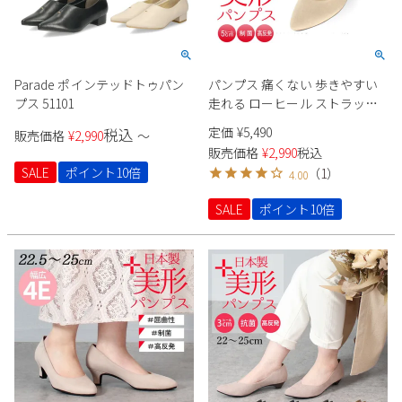
Parade ポインテッドトゥパン
パンプス 痛くない 歩きやすい
プス 51101
走れる ローヒール ストラップ
黒 オフィス 靴 レディース 日本
定価
¥
5,490
税込
販売価格
¥
2,990
〜
製 ブラック 高反発 パーティ 美
販売価格
¥
2,990
税込
形パンプス Parade 5501
SALE
ポイント10倍
（
1
）
4.00
SALE
ポイント10倍