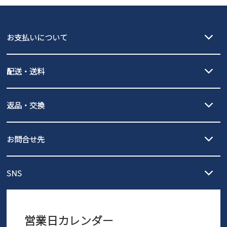
GAP
瞬足
puma
EDWIN
お支払いについて
new balance
クレジットカード決済、AmazonPay決済、
配送・送料
PayPay（オンライン決済）、代金引換のご利用が可能です。
詳しくは
ご利用ガイド
をご確認ください。
【宅配便】
【ネコポス】
返品・交換
北海道・本州・四国・九州…550円
全国一律…220円（税込）
沖縄…1,980円
発送日・送料詳細については
ご利用ガイド
を
履いてみないとわからない靴だからこそ、サイズ交換にかかる送料
3,980円（税込）以上お買い上げで送料無料
ご利用ください。
お問合せ先
の片道無料サービスを実施中！
3,980円（税込）以上お買い上げで送料1,425円
【サイズ交換期間延長のお知らせ】
メール :
info@parade-shoes.jp
ただいまギフト用としてのご利用が増えていることを受け、プレゼ
発送日・送料詳細については
ご利用ガイド
を
SNS
営業時間：11時～17時
ントとしても安心してご利用いただけるよう、サイズ交換の受付期
ご利用ください。
メールの返信につきましては、
間を「お届けから30日間」へと延長いたしました。
3営業日以内にさせていただいております。
商品到着後30日以内にメールにてお申し出ください。折り返し詳細
※お問い合わせは現在メール
で受け付けております。
なご案内をお送りいたします。詳しくは
ご利用ガイド
をご利用くだ
営業日カレンダー
※土日祝はお問い合わせ窓口休業日となります。
さい。