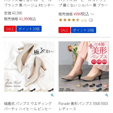
ブラック 黒 ベージュ 4センチ
プ 痛くない シルバー 黒 ブラッ
太ヒール セレモニー パーティ
ク 大きいサイズ 小さいサイズ
定価
¥
3,990
税込
販売価格
¥
990
〜
ー ポインテッドトゥ 飾り 22095
レディース ポインテッド ヒー
販売価格
¥
1,990
税込
（
2
）
4.50
Vカット 極ふわっ Parade
ル2cm Parade 23070
SALE
ポイント10倍
SALE
ポイント10倍
結婚式 パンプス ウエディング
Parade 美形パンプス 5500 5503
パーティ ハイヒール ピンヒー
レディース