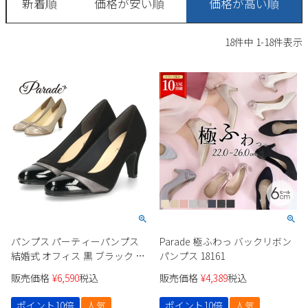
新着順
価格が安い順
価格が高い順
サンダル
キッズ
すべての商品
レインシューズ
18
件中
1
-
18
件表示
サンダル
NEW
すべての商品
パンプス
レインシューズ
サンダル
SALE
スニーカー
すべての商品
スニーカー
レインシューズ
ローファー
レディース新入荷
バッグ
ビジネス・ドレスシューズ
すべての商品
スニーカー
カジュアルシューズ
メンズ新入荷
ローファー
レディースSALE
雑貨
スクール
すべての商品
ワークシューズ
キッズ新入荷
カジュアルシューズ
メンズSALE
フォーマル
リュック
詳細検索
パンプス パーティーパンプス
Parade 極ふわっ バックリボン
ブーツ
結婚式 オフィス 黒 ブラック オ
パンプス 18161
すべての商品
ワークシューズ
キッズSALE
ブーツ
ーク ヒールパンプス レディー
ボディバッグ
販売価格
¥
6,590
税込
販売価格
¥
4,389
税込
ウェア
ス アーモンドトゥ 日本製 卒業
ケア用品
ブーツ
店舗一覧
式 入学式 スーツ Parade 75502
ポイント10倍
人気
ポイント10倍
人気
ハンドバッグ