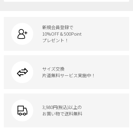
スニーカー
レインシューズ
ローファー
リュック
ビジネス・ドレスシューズ
すべての商品
スニーカー
カジュアルシューズ
ボディバッグ
新規会員登録で
ローファー
ケア用品
10%OFF & 500Point
スクール
ワークシューズ
プレゼント！
ハンドバッグ
カジュアルシューズ
雑貨
フォーマル
ブーツ
ビジネスバッグ
ワークシューズ
ブーツ
サイズ交換
ウェア
トートバッグ
ブーツ
片道無料サービス実施中！
Parade
ショルダーバッグ
Parade
ウェア
SKECHERS
財布
SKECHERS
3,980円(税込)以上の
Parade
new balance
お買い物で送料無料
moz
SKECHERS
asics
new balance