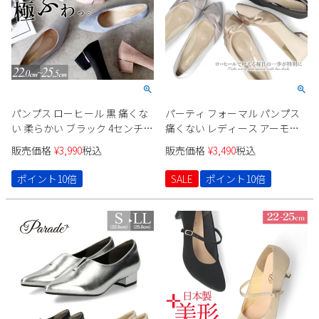
新規会員登録
会社概要
プライバシーポリシー
パンプス ローヒール 黒 痛くな
パーティ フォーマル パンプス
い 柔らかい ブラック 4センチ
痛くない レディース アーモン
特定商取引法に基づく表示
スエード 太ヒール チャンキー
ドトゥ 極ふわっ ドレス ローヒ
販売価格
¥
3,990
税込
販売価格
¥
3,490
税込
ヒール ポインテッドトゥ 飾り
ール ２cm ブラック ベージュ
お問い合わせ
ドークレ 22cm 極ふわっ 21114
シルバー Parade 24008
ポイント10倍
SALE
ポイント10倍
Parade カジュアル パーティー
セレモニー