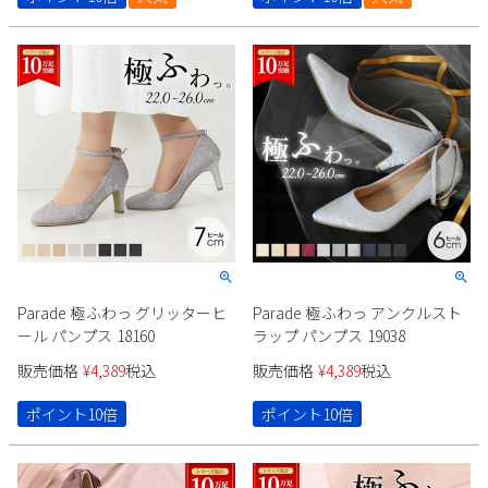
Parade
雑貨
Parade
ウェア
ご利用ガイド
ビジネスバッグ
SKECHERS
SKECHERS
Parade
new balance
会員サービス
トートバッグ
moz
SKECHERS
asics
ショルダーバッグ
new balance
お問い合わせ
GAP
瞬足
puma
財布
メルマガ購買
EDWIN
new balance
Parade 極ふわっ グリッターヒ
Parade 極ふわっ アンクルスト
営業日カレンダー
ール パンプス 18160
ラップ パンプス 19038
販売価格
¥
4,389
税込
販売価格
¥
4,389
税込
休業日
お問い合わせ窓口休業日
ポイント10倍
ポイント10倍
2026 年8月
日
月
火
水
木
金
土
1