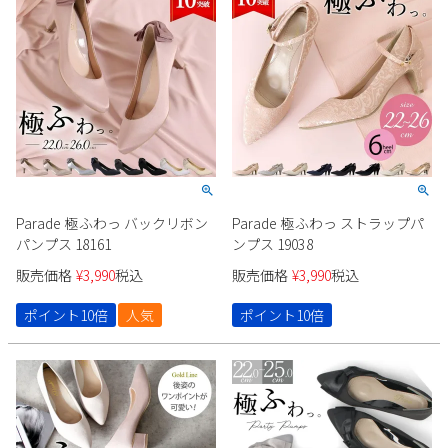
2
3
4
5
6
7
8
9
10
11
12
13
14
15
16
17
18
19
20
21
22
23
24
25
26
27
28
29
30
31
2026 年9月
日
月
火
水
木
金
土
Parade 極ふわっ バックリボン
Parade 極ふわっ ストラップパ
1
2
3
4
5
パンプス 18161
ンプス 19038
6
7
8
9
10
11
12
販売価格
¥
3,990
税込
販売価格
¥
3,990
税込
13
14
15
16
17
18
19
ポイント10倍
人気
ポイント10倍
20
21
22
23
24
25
26
27
28
29
30