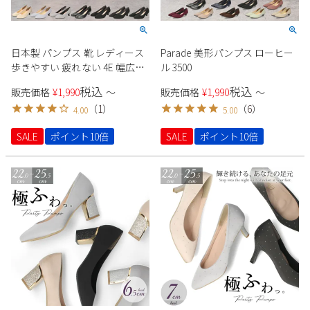
日本製 パンプス 靴 レディース
Parade 美形パンプス ローヒー
歩きやすい 疲れない 4E 幅広
ル 3500
5cm ヒール アーモンドトゥ 高
税込
税込
販売価格
¥
1,990
〜
販売価格
¥
1,990
〜
反発 痛くなりにくい 走れる
（
1
）
（
6
）
4.00
5.00
Parade 美形パンプス 4500
SALE
ポイント10倍
SALE
ポイント10倍