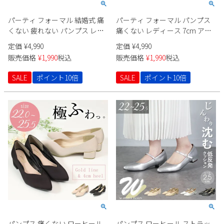
パーティ フォーマル 結婚式 痛
パーティ フォーマル パンプス
くない 疲れない パンプス レデ
痛くない レディース 7cm アー
ィース 6.5cm ドレス アーモン
モンドトゥ 極ふわっ ドレス ハ
定価
¥
4,990
定価
¥
4,990
ドトゥ 極ふわっ 太ヒール ロー
イヒール ラメヒール キラキラ
販売価格
¥
1,990
税込
販売価格
¥
1,990
税込
ヒール ラメヒール Parade
Parade 24014
24015
SALE
ポイント10倍
SALE
ポイント10倍
パンプス 痛くない ローヒール
パンプス ローヒール ストラッ