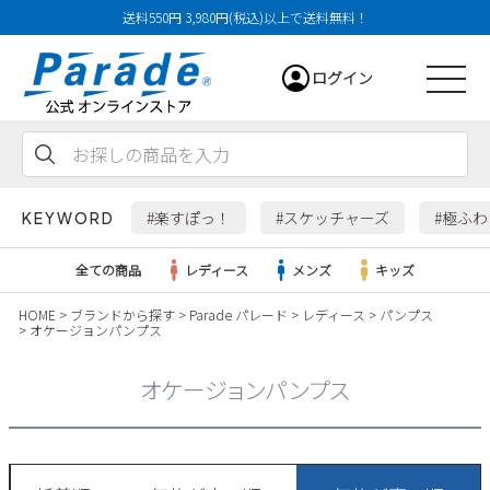
送料550円 3,980円(税込)以上で送料無料！
ログイン
会員登録
お気に入り
カート
#楽すぽっ！
#スケッチャーズ
#極ふ
KEYWORD
全ての商品
レディース
メンズ
キッズ
HOME
ブランドから探す
Parade パレード
レディース
パンプス
オケージョンパンプス
レディース
オケージョンパンプス
メンズ
すべての商品