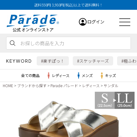
送料550円 3,980円(税込)以上で送料無料！
ログイン
会員登録
お気に入り
カート
#楽すぽっ！
#スケッチャーズ
#極ふ
KEYWORD
全ての商品
レディース
メンズ
キッズ
HOME
ブランドから探す
Parade パレード
レディース
サンダル
レディース
メンズ
すべての商品