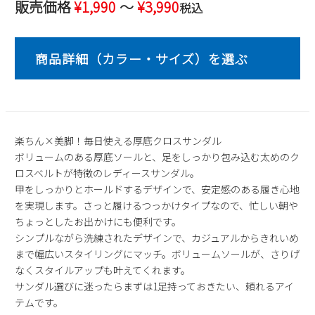
販売価格
¥
1,990
〜
¥
3,990
税込
2
3
4
5
6
7
8
9
10
11
12
13
14
15
16
17
18
19
20
21
22
23
24
25
26
27
28
29
30
31
2026 年9月
楽ちん×美脚！毎日使える厚底クロスサンダル
日
月
火
水
木
金
土
ボリュームのある厚底ソールと、足をしっかり包み込む太めのク
1
2
3
4
5
ロスベルトが特徴のレディースサンダル。
6
7
8
9
10
11
12
甲をしっかりとホールドするデザインで、安定感のある履き心地
13
14
15
16
17
18
19
を実現します。さっと履けるつっかけタイプなので、忙しい朝や
ちょっとしたお出かけにも便利です。
20
21
22
23
24
25
26
シンプルながら洗練されたデザインで、カジュアルからきれいめ
27
28
29
30
まで幅広いスタイリングにマッチ。ボリュームソールが、さりげ
なくスタイルアップも叶えてくれます。
サンダル選びに迷ったらまずは1足持っておきたい、頼れるアイ
テムです。