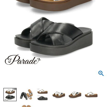
サンダル
キッズ
すべての商品
レインシューズ
サンダル
NEW
すべての商品
パンプス
レインシューズ
サンダル
SALE
スニーカー
すべての商品
スニーカー
レインシューズ
ローファー
レディース新入荷
バッグ
ビジネス・ドレスシューズ
すべての商品
スニーカー
カジュアルシューズ
メンズ新入荷
ローファー
レディースSALE
雑貨
スクール
すべての商品
ワークシューズ
キッズ新入荷
カジュアルシューズ
メンズSALE
フォーマル
リュック
詳細検索
ブーツ
すべての商品
ワークシューズ
キッズSALE
ブーツ
ボディバッグ
ウェア
ケア用品
ブーツ
店舗一覧
ハンドバッグ