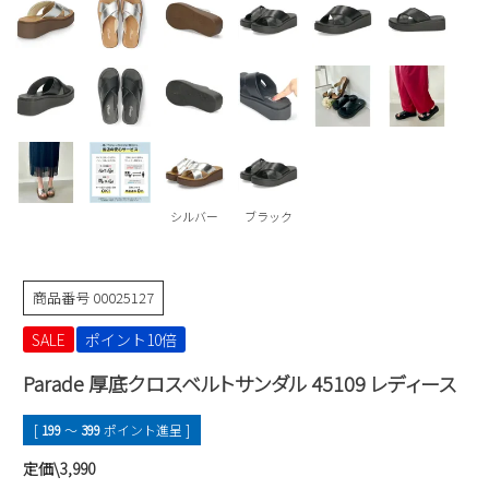
Parade
雑貨
Parade
ウェア
ご利用ガイド
ビジネスバッグ
SKECHERS
SKECHERS
Parade
new balance
会員サービス
トートバッグ
moz
SKECHERS
asics
ショルダーバッグ
new balance
お問い合わせ
GAP
瞬足
puma
財布
シルバー
ブラック
メルマガ購買
EDWIN
new balance
商品番号
00025127
営業日カレンダー
SALE
ポイント10倍
Parade 厚底クロスベルトサンダル 45109 レディース
休業日
お問い合わせ窓口休業日
2026 年8月
[
199
〜
399
ポイント進呈 ]
日
月
火
水
木
金
土
定価\3,990
1