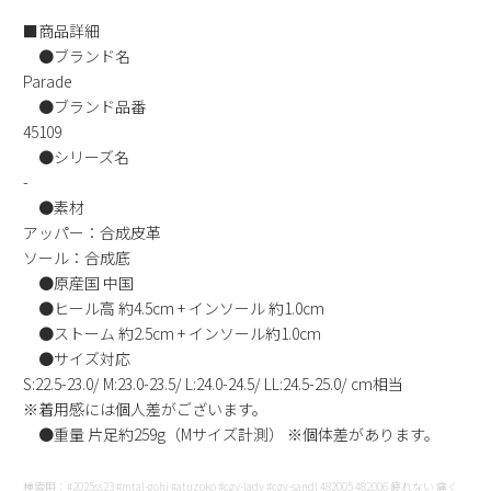
新規会員登録
■商品詳細
●ブランド名
Parade
会社概要
●ブランド品番
45109
プライバシーポリシー
●シリーズ名
-
特定商取引法に基づく表示
●素材
アッパー：合成皮革
ソール：合成底
お問い合わせ
●原産国 中国
●ヒール高 約4.5cm + インソール 約1.0cm
●ストーム 約2.5cm + インソール約1.0cm
●サイズ対応
S:22.5-23.0/ M:23.0-23.5/ L:24.0-24.5/ LL:24.5-25.0/ cm相当
※着用感には個人差がございます。
●重量 片足約259g（Mサイズ計測） ※個体差があります。
検索用：#2025ss23 #mtal-gohi #atuzoko #cgy-lady #cgy-sandl 482005 482006 疲れない 痛く