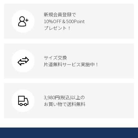
ビジネス・ドレスシューズ
すべての商品
スニーカー
カジュアルシューズ
ボディバッグ
新規会員登録で
ローファー
ケア用品
10%OFF & 500Point
スクール
ワークシューズ
プレゼント！
ハンドバッグ
カジュアルシューズ
雑貨
フォーマル
ブーツ
ビジネスバッグ
ワークシューズ
ブーツ
サイズ交換
ウェア
トートバッグ
ブーツ
片道無料サービス実施中！
Parade
ショルダーバッグ
Parade
ウェア
SKECHERS
財布
SKECHERS
3,980円(税込)以上の
Parade
new balance
お買い物で送料無料
moz
SKECHERS
asics
new balance
GAP
瞬足
puma