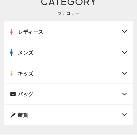
CATEGORY
カテゴリー
レディース
メンズ
すべての商品
サンダル
キッズ
すべての商品
レインシューズ
サンダル
バッグ
すべての商品
パンプス
レインシューズ
サンダル
雑貨
スニーカー
すべての商品
スニーカー
レインシューズ
ローファー
リュック