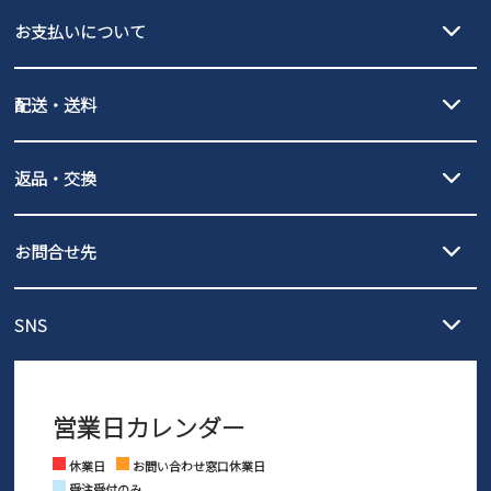
EDWIN
お支払いについて
new balance
クレジットカード決済、AmazonPay決済、
配送・送料
PayPay（オンライン決済）、代金引換のご利用が可能です。
詳しくは
ご利用ガイド
をご確認ください。
【宅配便】
【ネコポス】
返品・交換
北海道・本州・四国・九州…550円
全国一律…220円（税込）
沖縄…1,980円
発送日・送料詳細については
ご利用ガイド
を
履いてみないとわからない靴だからこそ、サイズ交換にかかる送料
3,980円（税込）以上お買い上げで送料無料
ご利用ください。
お問合せ先
の片道無料サービスを実施中！
3,980円（税込）以上お買い上げで送料1,425円
【サイズ交換期間延長のお知らせ】
メール :
info@parade-shoes.jp
ただいまギフト用としてのご利用が増えていることを受け、プレゼ
発送日・送料詳細については
ご利用ガイド
を
SNS
営業時間：11時～17時
ントとしても安心してご利用いただけるよう、サイズ交換の受付期
ご利用ください。
メールの返信につきましては、
間を「お届けから30日間」へと延長いたしました。
3営業日以内にさせていただいております。
商品到着後30日以内にメールにてお申し出ください。折り返し詳細
※お問い合わせは現在メール
で受け付けております。
なご案内をお送りいたします。詳しくは
ご利用ガイド
をご利用くだ
営業日カレンダー
※土日祝はお問い合わせ窓口休業日となります。
さい。
Instagram
Facebook
休業日
お問い合わせ窓口休業日
受注受付のみ