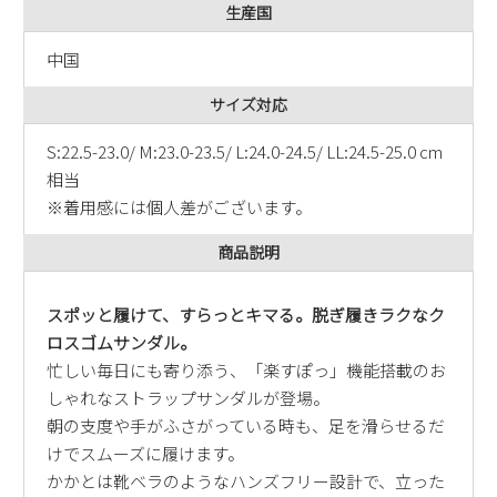
生産国
新規会員登録
中国
会社概要
サイズ対応
プライバシーポリシー
S:22.5-23.0/ M:23.0-23.5/ L:24.0-24.5/ LL:24.5-25.0 cm
相当
※着用感には個人差がございます。
特定商取引法に基づく表示
商品説明
お問い合わせ
スポッと履けて、すらっとキマる。脱ぎ履きラクなク
ロスゴムサンダル。
忙しい毎日にも寄り添う、「楽すぽっ」機能搭載のお
しゃれなストラップサンダルが登場。
朝の支度や手がふさがっている時も、足を滑らせるだ
けでスムーズに履けます。
かかとは靴ベラのようなハンズフリー設計で、立った