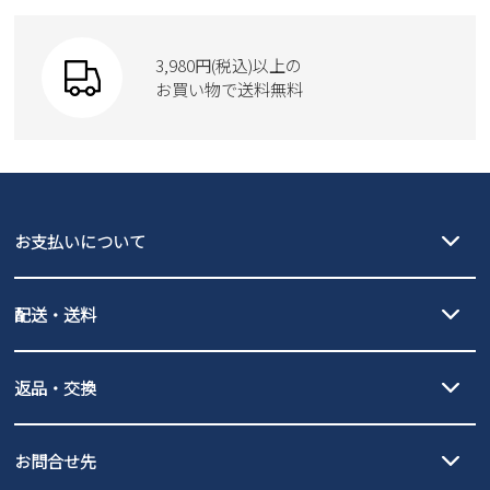
Parade
ウェア
SKECHERS
財布
SKECHERS
3,980円(税込)以上の
Parade
new balance
お買い物で送料無料
moz
SKECHERS
asics
new balance
GAP
瞬足
puma
EDWIN
お支払いについて
new balance
クレジットカード決済、AmazonPay決済、
配送・送料
PayPay（オンライン決済）、代金引換のご利用が可能です。
詳しくは
ご利用ガイド
をご確認ください。
【宅配便】
【ネコポス】
返品・交換
北海道・本州・四国・九州…550円
全国一律…220円（税込）
沖縄…1,980円
発送日・送料詳細については
ご利用ガイド
を
履いてみないとわからない靴だからこそ、サイズ交換にかかる送料
3,980円（税込）以上お買い上げで送料無料
ご利用ください。
お問合せ先
の片道無料サービスを実施中！
3,980円（税込）以上お買い上げで送料1,425円
【サイズ交換期間延長のお知らせ】