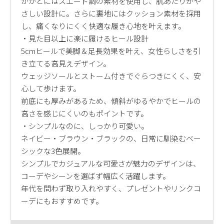
かかとにはスエード調の素材を使用し、肌あたりがや
さしい設計に。さらに裏地にはクッション素材を採用
し、痛くなりにくく快適な履き心地を叶えます。
・見た目以上に楽に履けるヒール設計
5cmヒールで美脚＆足長効果を叶え、女性らしさを引
き立てる高見えデザイン。
ウェッジソールとストーム付きでぐらつきにくく、安
心して歩けます。
前底にも厚みがあるため、傾斜がゆるやかでヒールの
高さを感じにくいのもポイントです。
・シンプルなのに、しっかり可愛い。
ネイビー・ブラウン・ブラックの、日常に馴染むベー
シックな3色展開。
シンプルでカジュアルな可愛さが魅力のデザインは、
コーデやシーンを選ばず幅広く活躍します。
年代を問わず取り入れやすく、プレゼントやリンクコ
ーデにもおすすめです。