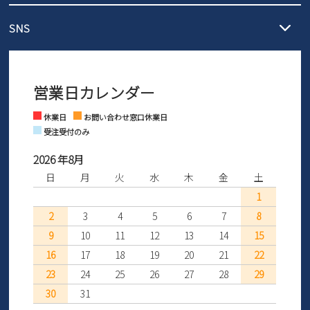
メール :
info@parade-shoes.jp
ただいまギフト用としてのご利用が増えていることを受け、プレゼ
発送日・送料詳細については
ご利用ガイド
を
SNS
営業時間：11時～17時
ントとしても安心してご利用いただけるよう、サイズ交換の受付期
ご利用ください。
メールの返信につきましては、
間を「お届けから30日間」へと延長いたしました。
3営業日以内にさせていただいております。
商品到着後30日以内にメールにてお申し出ください。折り返し詳細
※お問い合わせは現在メール
で受け付けております。
なご案内をお送りいたします。詳しくは
ご利用ガイド
をご利用くだ
営業日カレンダー
※土日祝はお問い合わせ窓口休業日となります。
さい。
Instagram
Facebook
休業日
お問い合わせ窓口休業日
受注受付のみ
2026 年8月
日
月
火
水
木
金
土
1
2
3
4
5
6
7
8
9
10
11
12
13
14
15
16
17
18
19
20
21
22
23
24
25
26
27
28
29
30
31