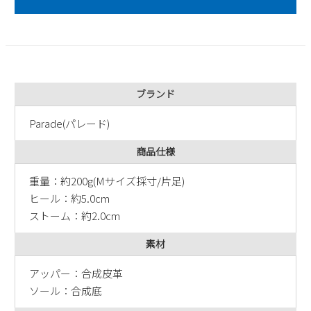
2
3
4
5
6
7
8
9
10
11
12
13
14
15
16
17
18
19
20
21
22
23
24
25
26
27
28
29
ブランド
30
31
Parade(パレード)
2026 年9月
日
月
火
水
木
金
土
商品仕様
1
2
3
4
5
重量：約200g(Mサイズ採寸/片足)
6
7
8
9
10
11
12
ヒール：約5.0cm
13
14
15
16
17
18
19
ストーム：約2.0cm
20
21
22
23
24
25
26
27
28
29
30
素材
アッパー：合成皮革
ソール：合成底