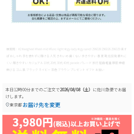
検索用：#2 #wegheel #heel-mid #func-light #cgy-lady #cgy-sandl 296028 296026 296029 楽す
ぽ おしゃれ 手を使わずに履ける 人気 きれいめ 痛くない 歩きやすい 春 夏 靴 低反発 疲れに
くい 履きやすい カジュアル 10代 20代 30代 40代 parade パレード 旅行 屈曲 軽量 厚底 伸縮
伸びる ゴム 黒 ブラック ネイビー 茶色 ブラウン プレゼント ギフト お揃い
本日
12時00分
までのご注文で
2026/08/08（土）
に
佐川急便
でお届
けします。
お届け先を変更
東京都