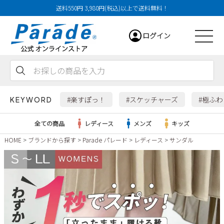
送料550円 3,980円(税込)以上で送料無料！
ログイン
会員登録
お気に入り
カート
#楽すぽっ！
#スケッチャーズ
#極ふ
KEYWORD
全ての商品
レディース
メンズ
キッズ
HOME
ブランドから探す
Parade パレード
レディース
サンダル
レディース
メンズ
すべての商品