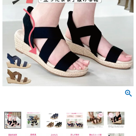
サンダル
キッズ
すべての商品
レインシューズ
サンダル
NEW
すべての商品
パンプス
レインシューズ
サンダル
SALE
スニーカー
すべての商品
スニーカー
レインシューズ
ローファー
レディース新入荷
バッグ
ビジネス・ドレスシューズ
すべての商品
スニーカー
カジュアルシューズ
メンズ新入荷
ローファー
レディースSALE
雑貨
スクール
すべての商品
ワークシューズ
キッズ新入荷
カジュアルシューズ
メンズSALE
フォーマル
リュック
詳細検索
ブーツ
すべての商品
ワークシューズ
キッズSALE
ブーツ
ボディバッグ
ウェア
ケア用品
ブーツ
店舗一覧
ハンドバッグ