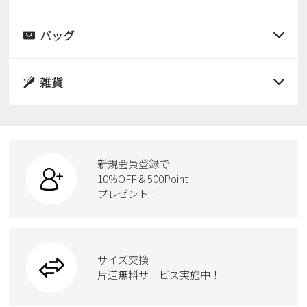
すべての商品
レインシューズ
サンダル
バッグ
すべての商品
パンプス
レインシューズ
サンダル
雑貨
スニーカー
すべての商品
スニーカー
レインシューズ
ローファー
リュック
ビジネス・ドレスシューズ
すべての商品
スニーカー
カジュアルシューズ
ボディバッグ
新規会員登録で
ローファー
ケア用品
10%OFF & 500Point
スクール
ワークシューズ
プレゼント！
ハンドバッグ
カジュアルシューズ
雑貨
フォーマル
ブーツ
ビジネスバッグ
ワークシューズ
ブーツ
サイズ交換
ウェア
トートバッグ
ブーツ
片道無料サービス実施中！
Parade
ショルダーバッグ