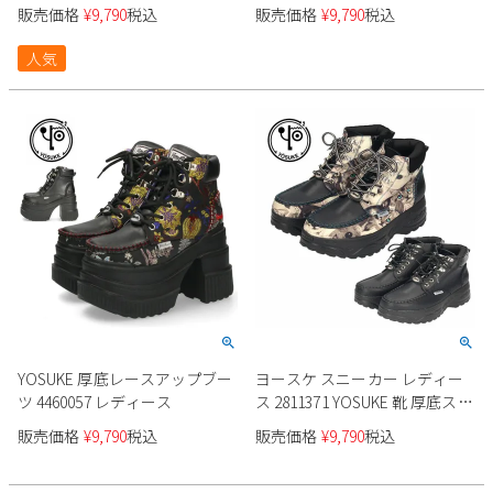
4460084 ショートブーツ レース
販売価格
¥
9,790
税込
販売価格
¥
9,790
税込
アップ 黒 チャンキーソール ブ
2
3
4
5
6
7
8
ラック アイボリー イエロー 3E
9
10
11
12
13
14
15
人気
ゆったり 幅広 靴
16
17
18
19
20
21
22
23
24
25
26
27
28
29
30
31
2026 年9月
日
月
火
水
木
金
土
1
2
3
4
5
6
7
8
9
10
11
12
13
14
15
16
17
18
19
20
21
22
23
24
25
26
YOSUKE 厚底レースアップブー
ヨースケ スニーカー レディー
27
28
29
30
ツ 4460057 レディース
ス 2811371 YOSUKE 靴 厚底スニ
ーカー ミドルカット ハイカッ
販売価格
¥
9,790
税込
販売価格
¥
9,790
税込
ト ブラック アニマル柄 スポー
ティー 3E