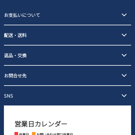
EDWIN
お支払いについて
new balance
クレジットカード決済、AmazonPay決済、
配送・送料
PayPay（オンライン決済）、代金引換のご利用が可能です。
詳しくは
ご利用ガイド
をご確認ください。
【宅配便】
【ネコポス】
返品・交換
北海道・本州・四国・九州…550円
全国一律…220円（税込）
沖縄…1,980円
発送日・送料詳細については
ご利用ガイド
を
履いてみないとわからない靴だからこそ、サイズ交換にかかる送料
3,980円（税込）以上お買い上げで送料無料
ご利用ください。
お問合せ先
の片道無料サービスを実施中！
3,980円（税込）以上お買い上げで送料1,425円
【サイズ交換期間延長のお知らせ】
メール :
info@parade-shoes.jp
ただいまギフト用としてのご利用が増えていることを受け、プレゼ
発送日・送料詳細については
ご利用ガイド
を
SNS
営業時間：11時～17時
ントとしても安心してご利用いただけるよう、サイズ交換の受付期
ご利用ください。
メールの返信につきましては、
間を「お届けから30日間」へと延長いたしました。
3営業日以内にさせていただいております。
商品到着後30日以内にメールにてお申し出ください。折り返し詳細
※お問い合わせは現在メール
で受け付けております。
なご案内をお送りいたします。詳しくは
ご利用ガイド
をご利用くだ
営業日カレンダー
※土日祝はお問い合わせ窓口休業日となります。
さい。
Instagram
Facebook
休業日
お問い合わせ窓口休業日