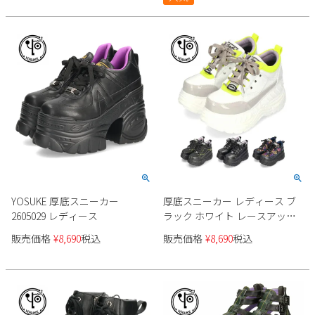
YOSUKE 厚底スニーカー
厚底スニーカー レディース ブ
2605029 レディース
ラック ホワイト レースアップ
シューズ ヨースケ YOSUKE 靴
販売価格
¥
8,690
税込
販売価格
¥
8,690
税込
カジュアル 4460010 黒 白 ダッ
ドスニーカー