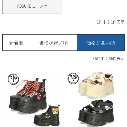
サンダル
キッズ
YOSUKE ヨースケ
すべての商品
レインシューズ
サンダル
NEW
1
件中
1
-
1
件表示
すべての商品
パンプス
レインシューズ
サンダル
SALE
新着順
価格が安い順
価格が高い順
スニーカー
すべての商品
スニーカー
レインシューズ
36
件中
1
-
36
件表示
ローファー
レディース新入荷
バッグ
ビジネス・ドレスシューズ
すべての商品
スニーカー
カジュアルシューズ
メンズ新入荷
ローファー
レディースSALE
雑貨
スクール
すべての商品
ワークシューズ
キッズ新入荷
カジュアルシューズ
メンズSALE
フォーマル
リュック
詳細検索
ブーツ
すべての商品
ワークシューズ
キッズSALE
ブーツ
ボディバッグ
ウェア
ケア用品
ブーツ
店舗一覧
ハンドバッグ