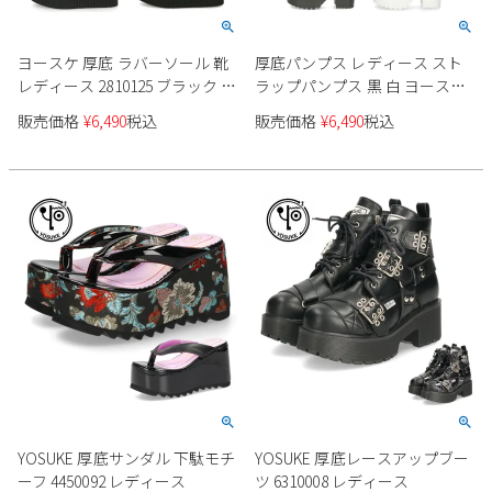
ヨースケ 厚底 ラバーソール 靴
厚底パンプス レディース スト
レディース 2810125 ブラック ホ
ラップパンプス 黒 白 ヨースケ
ワイト マルチ チェック柄 カジ
靴 YOSUKE 4450037 ブラック ホ
販売価格
¥
6,490
税込
販売価格
¥
6,490
税込
ュアル レースアップシューズ
ワイト ベージュ エナメル タン
YOSUKE
クソール チャンキーヒール
YOSUKE 厚底サンダル 下駄モチ
YOSUKE 厚底レースアップブー
ーフ 4450092 レディース
ツ 6310008 レディース