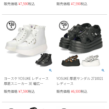
アップ シューズ YOSUKE
アップ カジュアル ジッパー 3E
販売価格
¥
7,590
税込
販売価格
¥
7,590
税込
2810051 靴 カジュアル ブラック
幅広
幅広 ３E
ヨースケ YOSUKE レディース
YOSUKE 厚底サンダル 2710021
厚底スニーカー 3E 幅広
レディース
4450062 ホワイト ブラック 靴
販売価格
¥
7,590
税込
販売価格
¥
6,930
税込
5cm レースアップ フリル サテ
ンリボン サイドジップ