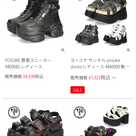
YOSUKE 厚底スニーカー
ヨースケ サンダル yosuke
4450082 レディース
shoes レディース 4460009 靴 厚
底サンダル ブーツサンダル ス
販売価格
¥
8,690
税込
税込
販売価格
¥
7,821
〜
ポーツサンダル 3E バックジッ
パー
SALE