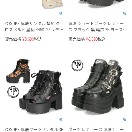
YOSUKE 厚底サンダル 幅広 ク
厚底 ショートブーツ レディー
ロスベルト 星柄 4460127 レディ
ス ブラック 黒 幅広 3E ヨースケ
ース
靴 YOSUKE 4450017 ベルト チェ
販売価格
¥
8,690
税込
販売価格
¥
8,690
税込
ーン チャンキーヒール
YOSUKE 厚底ブーツサンダル 3E
ブーツ レディース 厚底ショー