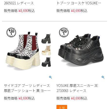
2605021 レディース
トブーツ ヨースケ YOSUKE
4460051 ブラック 靴 3E ゆった
販売価格
¥
8,690
税込
販売価格
¥
8,690
税込
り 幅広 歩きやすい サイドファ
スナー
サイドゴア ブーツ レディース
YOSUKE 厚底スニーカー 3E
厚底ブーツ ショート 黒 ヨース
2710063 レディース
ケ YOSUKE 靴 チェルシーブー
販売価格
¥
8,690
税込
販売価格
¥
8,690
税込
ツ 4460050 ブラック ベージュ
グレー マルチ レオパード
人気