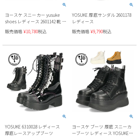
Parade
雑貨
Parade
ウェア
ご利用ガイド
ヨースケ スニーカー yusuke
YOSUKE 厚底サンダル 2601178
ビジネスバッグ
SKECHERS
SKECHERS
shoes レディース 2601142 靴 ワ
レディース
ッペン付き厚底スニーカ 3E ハ
Parade
new balance
会員サービス
トートバッグ
販売価格
¥
10,780
税込
販売価格
¥
9,790
税込
moz
イカット レースアップ 安定感
SKECHERS
asics
ショルダーバッグ
new balance
お問い合わせ
GAP
瞬足
puma
財布
メルマガ購買
EDWIN
new balance
営業日カレンダー
休業日
お問い合わせ窓口休業日
2026 年8月
YOSUKE 6310028 レディース
ヨースケ ブーツ 厚底 スニーカ
日
月
火
水
木
金
土
厚底レースアップブーツ
ーブーツ レディース YOSUKE
1