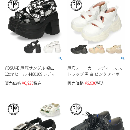
YOSUKE 厚底サンダル 幅広
厚底スニーカー レディース ス
12cmヒール 4460109 レディー
トラップ 黒 白 ピンク アイボリ
ス
ー 幅広 ヨースケ 靴 YOSUKE
販売価格
¥
6,930
税込
販売価格
¥
6,930
税込
4450053 ブラック ホワイト ベー
ジュ タンクソール ベルクロ 脚
長効果