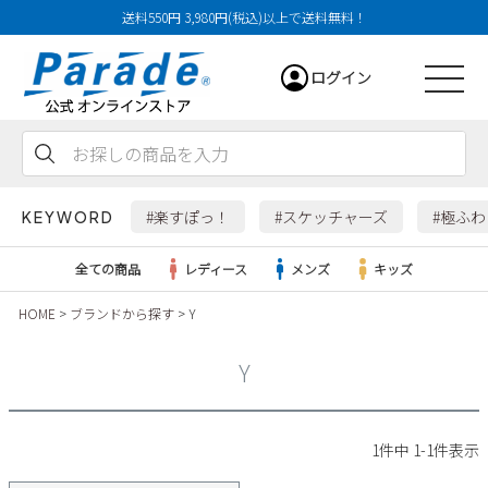
送料550円 3,980円(税込)以上で送料無料！
ログイン
会員登録
お気に入り
カート
#楽すぽっ！
#スケッチャーズ
#極ふ
KEYWORD
全ての商品
レディース
メンズ
キッズ
HOME
ブランドから探す
Y
レディース
Y
メンズ
すべての商品
1
件中
1
-
1
件表示