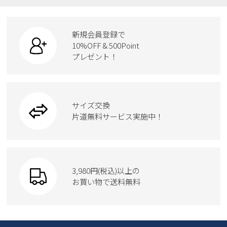
ローファー
リュック
ビジネス・ドレスシューズ
すべての商品
スニーカー
カジュアルシューズ
ボディバッグ
新規会員登録で
ローファー
ケア用品
10%OFF & 500Point
スクール
ワークシューズ
プレゼント！
ハンドバッグ
カジュアルシューズ
雑貨
フォーマル
ブーツ
ビジネスバッグ
ワークシューズ
ブーツ
サイズ交換
ウェア
トートバッグ
ブーツ
片道無料サービス実施中！
Parade
ショルダーバッグ
Parade
ウェア
SKECHERS
財布
SKECHERS
3,980円(税込)以上の
Parade
new balance
お買い物で送料無料
moz
SKECHERS
asics
new balance
GAP
瞬足
puma