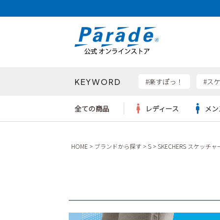
KEYWORD
検索
#楽すぽっ！
#ス
全ての商品
レディース
メン
Parad
HOME
ブランドから探す
S
SKECHERS スケッチャ
サンダル
サンダル
サンダル
レディース新入荷
レディースSALE
リュック
ケア用品
カジュ
トート
SKEC
レインシューズ
レインシューズ
レインシューズ
メンズ新入荷
メンズSALE
ボディバッグ
雑貨
ワーク
ショル
new b
asics
パンプス
スニーカー
スニーカー
キッズ新入荷
キッズSALE
ハンドバッグ
ブーツ
財布
瞬足
スニーカー
ビジネス・ドレスシューズ
スクール
ビジネスバッグ
ウェア
ローファー
ローファー
フォーマル