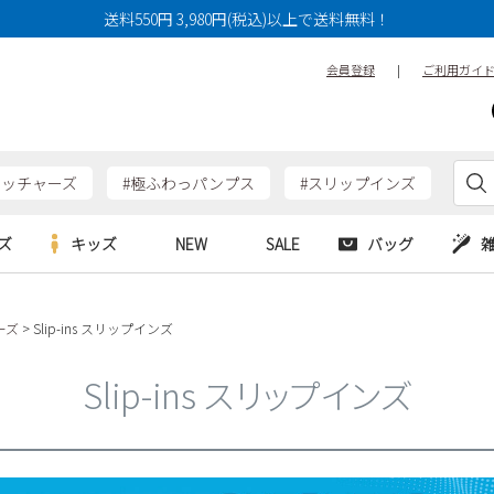
送料550円 3,980円(税込)以上で送料無料！
会員登録
|
ご利用ガイ
ケッチャーズ
#極ふわっパンプス
#スリップインズ
ズ
キッズ
NEW
SALE
バッグ
e
Parade
Parade
ーズ
Slip-ins スリップインズ
アルシューズ
バッグ
カジュアルシューズ
HERS
SKECHERS
SKECHERS
シューズ
ダーバッグ
ワークシューズ
Slip-ins スリップインズ
alance
moz
GAP
new balance
EDWIN
ブーツ
puma
new balance
ウェア