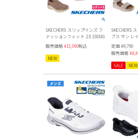
SKECHERS スリップインズ フ
SKECHERS
ァッションフィット 2.0 150381
ブス サン レイ
ス
販売価格
¥
13,090
税込
定価
¥
9,790
販売価格
¥
8,8
NEW
SALE
NEW