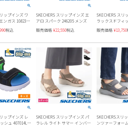
 スリップインズ ワ
SKECHERS スリップインズ エ
SKECHERS ス
エンガス 108235
アロ スパーク 246205 メンズ
ラックスドフィッ
ェル - カプリン 2
990
税込
販売価格
¥
22,550
税込
販売価格
¥
13,750
 スリップインズ レ
SKECHERS スリップインズ パ
SKECHERSスリ
シュ 407014L
ラレル ライト サマー インバイ
ンツァーフォーム