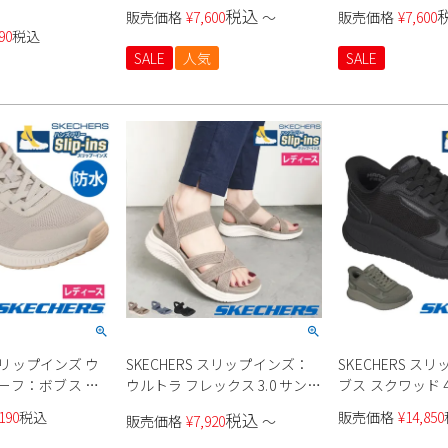
子
ト 120012 レディース
232799 メンズ
税込
販売価格
¥
7,600
〜
販売価格
¥
7,600
90
税込
SALE
人気
SALE
 スリップインズ ウ
SKECHERS スリップインズ：
SKECHERS ス
ーフ：ボブス ス
ウルトラ フレックス 3.0 サンダ
ブス スクワッド 
 117744
ル 164085 レディース
ル ステップ 防水 1
190
税込
販売価格
¥
14,850
税込
販売価格
¥
7,920
〜