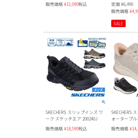
ンズ
キッズ 男の
販売価格
¥
13,090
税込
定価
¥
6,490
販売価格
¥
4,9
SALE
SKECHERS スリップインズ ワ
SKECHERS
ーク スケッチエア 200240J
ォータープル
クワッド 4 防水
販売価格
¥
18,590
税込
販売価格
¥
14,