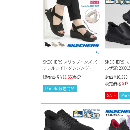
SKECHERS スリップインズ パ
SKECHERS
ラレルライト ダンシング・ア
ルザSR 2003
ウェイ2 163366 レディース
販売価格
¥
11,550
税込
定価
¥
16,390
Parade限定商品
販売価格
¥
13,
Parade限定商品
SALE
Pa