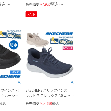
ンズ
税込
税込
〜
販売価格
¥
7,920
〜
SALE
リップインズ ボ
SKECHERS スリップインズ：
4 クルーシャ
ウルトラ フレックス 4.0 ニット
18416 メンズ
素材 150801 レディース
税込
販売価格
¥
14,190
税込