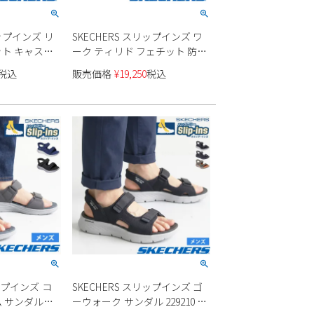
リップインズ リ
SKECHERS スリップインズ ワ
ト キャスウ
ーク ティリド フェチット 防滑
05486 メンズ
性 200206WJ
税込
販売価格
¥
19,250
税込
ップインズ コ
SKECHERS スリップインズ ゴ
 サンダル
ーウォーク サンダル 229210 メ