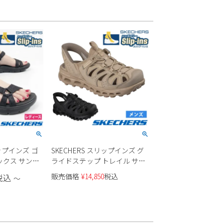
リップインズ ゴ
SKECHERS スリップインズ グ
ックス サンダ
ライドステップ トレイル サン
ィース
ダル 237473 メンズ
販売価格
¥
14,850
税込
税込
〜