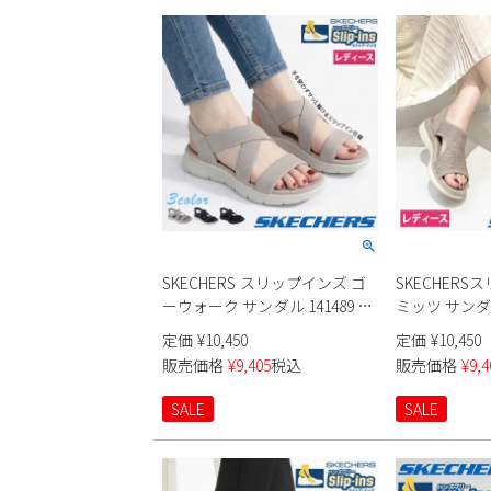
SKECHERS スリップインズ ゴ
SKECHERS
ーウォーク サンダル 141489 レ
ミッツ サンダル
ディース
ース
定価
¥
10,450
定価
¥
10,450
販売価格
¥
9,405
税込
販売価格
¥
9,4
SALE
SALE