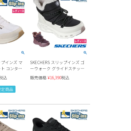
リップインズ マ
SKECHERS スリップインズ ゴ
ト コンター
ーウォーク グライドステップ
5 レディース
2.0 ブート - ジェイド 撥水
税込
販売価格
¥
16,390
税込
144882 レディース
e限定商品