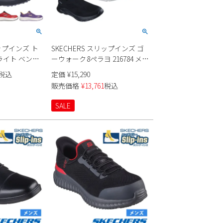
リップインズ ト
SKECHERS スリップインズ ゴ
ライト ベン
ーウォーク8ペラヨ 216784 メン
ズ
税込
定価
¥
15,290
販売価格
¥
13,761
税込
SALE