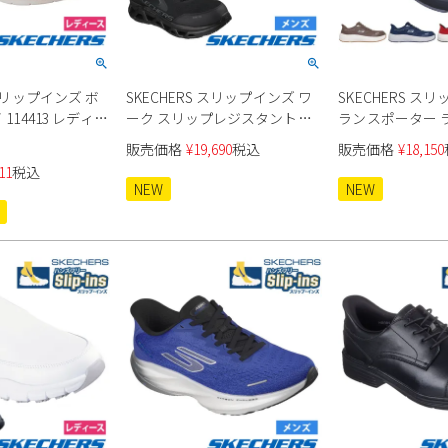
 スリップインズ ボ
SKECHERS スリップインズ ワ
SKECHERS ス
 114413 レディー
ーク スリップレジスタント
ランスポーター 
200452J メンズ ワークシューズ
200262J メンズ
販売価格
¥
19,690
税込
販売価格
¥
18,150
11
税込
NEW
NEW