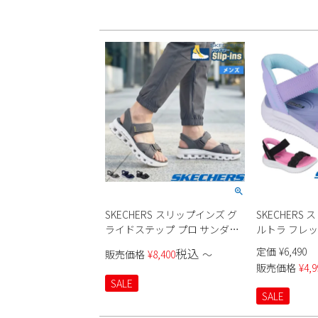
SKECHERS スリップインズ グ
SKECHERS
ライドステップ プロ サンダル
ルトラ フレック
232980 メンズ
サ ブリーズ 30
定価
¥
6,490
税込
販売価格
¥
8,400
〜
販売価格
¥
4,9
SALE
SALE