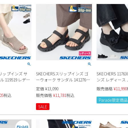
スリップインズ サ
SKECHERSスリップインズ ゴ
SKECHERS 117
 119519 レディ
ーウォーク サンダル 141276
ンズ レディース
レディース
Parade限定商品
定価
¥
13,090
販売価格
¥
11,990
05
税込
販売価格
¥
11,781
税込
Parade限定商品
SALE