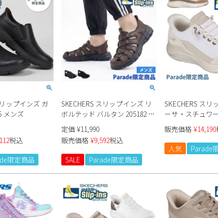
 スリップインズ ガ
SKECHERS スリップインズ リ
SKECHERS ス
15 メンズ
ボルテッド バルタン 205182 メ
ーサ・スチュワー
ンズ サンダル Parade限定商品
フォーム 15064
定価
¥
11,990
販売価格
¥
14,190
Parade限定商品
112
税込
販売価格
¥
9,592
税込
人気
Parad
rade限定商品
SALE
Parade限定商品