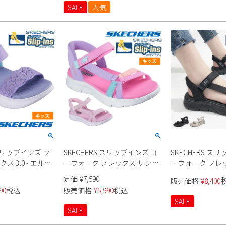
SALE
人気
 スリップインズ ウ
SKECHERS スリップインズ ゴ
SKECHERS ス
ス 3.0 - エルモ
ーウォーク フレックス サンダ
ーウォーク フレ
3029L キッズ
ル 303028L キッズ
ル 141481 レデ
定価
¥
7,590
販売価格
¥
8,400
90
税込
販売価格
¥
5,990
税込
SALE
SALE