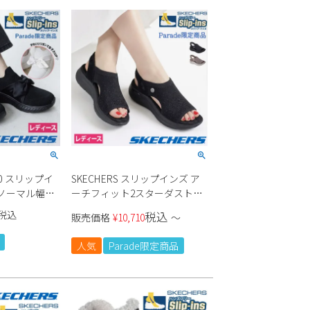
630 スリップイ
SKECHERS スリップインズ ア
 ノーマル幅
ーチフィット2スターダスト
164016 レディース
税込
税込
販売価格
¥
10,710
〜
人気
Parade限定商品